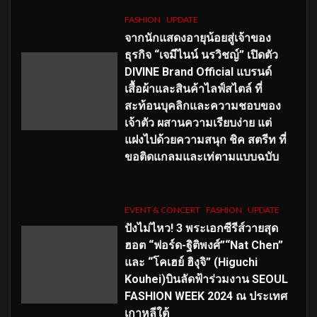
FASHION
UPDATE
จากนักแสดงอายุน้อยสู่เจ้าของ
ธุรกิจ “เจมีไนน์ นรวิชญ์” เปิดตัว
DIVINE Brand Official แบรนด์
เสื้อผ้าและสินค้าไลฟ์สไตล์ ที่
สะท้อนบุคลิกและความชอบของ
เจ้าตัว ผสานความเรียบง่าย แต่
แฝงไปด้วยความสนุก ชิค สตรีท ที่
ขอติดแกลมและเท่ตามแบบฉบับ
EVENT & CONCERT
FASHION
UPDATE
ปังไม่ไหว! 3 พระเอกซีรีส์วายสุด
ฮอต “ฟอร์ด-ฐิติพงศ์”“Nat Chen”
และ “โคเฮย์ ฮิงุจิ” (Higuchi
Kouhei)บินลัดฟ้าร่วมงาน SEOUL
FASHION WEEK 2024 ณ ประเทศ
เกาหลีใต้