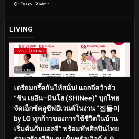
1 วัน ago
admin
LIVING
LIVING
UPDATE
1 min read
เตรียมกรี๊ดกันให้สนั่น! แอลจีคว้าตัว
“ชิน เยอึน–มินโฮ (SHINee)” บุกไทย
จัดเอ็กซ์คลูซีฟอีเวนต์ในงาน “집들이
by LG ทุกก้าวของการใช้ชีวิตในบ้าน
เริ่มต้นกับแอลจี” พร้อมทัพศิลปินไทย