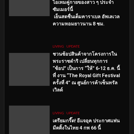
ไอเทมคู่กายของสาว ๆ ประจำ
ซัมเมอร์นี้
เย็นสดชื่นเต็มคาราเบล อัพเลเวล
ความหอมยาวนาน
8
ชม.
LIVING
UPDATE
ชวนช้อปสินค้าจากโครงการใน
พระราชดำริ เปลี่ยนทุกการ
“ช้อป” เป็นการ “ให้” 6-12 ธ.ค. นี้
ที่ งาน “The Royal Gift Festival
ครั้งที่ 4” ณ ศูนย์การค้าเซ็นทรัล
เวิลด์
LIVING
UPDATE
เตรียมกรี๊ด! อีแจอุค ประกาศแฟน
มีตติ้งในไทย 4 กพ 66 นี้