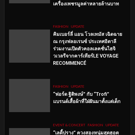
เครื่องเพชรมูลค่าหลายล้านบาท
FASHION
UPDATE
คิมเบอร์ลี่ แอน โวลเทมัส เฉิดฉาย
ณ กรุงฟลอเรนซ์ ประเทศอิตาลี
ร่วมงานเปิดตัวคอลเลคชั่นไฮจิ
วเวลรีจากคาร์เทียร์LE VOYAGE
RECOMMENCÉ
FASHION
UPDATE
“ฟอร์ด ฐิติพงษ์” กับ “Trofi”
แบรนด์เสื้อผ้าที่ใฝ่ฝันมาตั้งแต่เด็ก
EVENT & CONCERT
FASHION
UPDATE
“เลดี้ปราง” ควงสองหนุ่มสุดฮอต