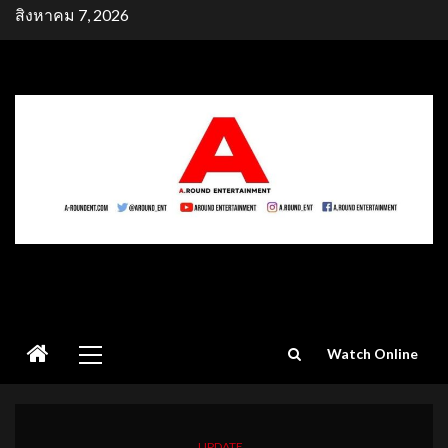
Skip
สิงหาคม 7, 2026
to
content
Primary
Watch Online
Menu
UPDATE