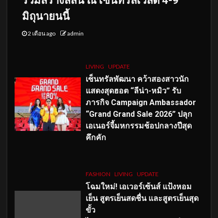
ร่วมสร้างสีสัน ณ เซ็นทรัลเวิลด์ 4-9
มิถุนายนนี้
2 เดือน ago
admin
LIVING
UPDATE
เซ็นทรัลพัฒนา คว้าสองสาวนัก
แสดงสุดฮอต “ลีน่า-หมิว” รับ
ภารกิจ Campaign Ambassador
“Grand Grand Sale 2026” ปลุก
เอเนอร์จี้มหกรรมช้อปกลางปีสุด
คึกคัก
FASHION
LIVING
UPDATE
โฉมใหม่
! เอเวอร์เซ้นส์ แป้งหอม
เย็น สูตรเย็นสดชื่น และสูตรเย็นสุด
ขั้ว