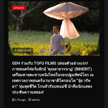
UPDATE
1 min read
GDH ร่วมกับ TOFU FILMS ปล่อยตัวอย่างแรก!
ภาพยนตร์ฟอร์มยักษ์ ‘คุณยายวรนาฏ’ (INHERIT)
เตรียมคายตะขาบหนังไทยในรอบปฐมทัศน์โลก ณ
เทศกาลภาพยนตร์นานาชาติโตรอนโต “จุ๋ย วรัท
ยา” ทุ่มสุดชีวิต โกนหัวรับบทแม่ชี นำทีมนักแสดง
ประชันความสยอง!
1 วัน ago
admin