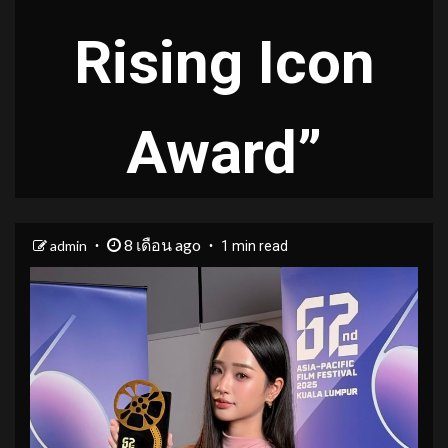
Rising Icon
Award”
8 เดือน ago
admin
1 min read