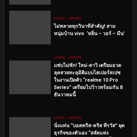
LIVING
UPDATE
ไม่พลาดทุกวินาทีสำคัญ
! สาม
หนุ่มบ้าน vivo ‘หยิ่น – วอร์ – มีน’
LIVING
UPDATE
แซ่บไม่พัก! ใหม่-ดาวิ เตรียมอวด
ลุคสวยทะลุมิติแบบไฮเปอร์สเปซ
ในงานเปิดตัว “realme 10 Pro
Series” เตรียมไปว้าวพร้อมกัน 8
ธันวาคมนี้
LIVING
UPDATE
นั่งแท่น “บอสคริส-คริส พีรวัส” ผุด
ธุรกิจของตัวเอง “สลัดแห่ง