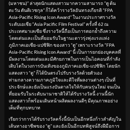
(มหาชน)” ล่าสุดนักแสดงสาวมากความสามารถ “ตู ต้น
ตะวัน ตันติเวชกุล” ก็ได้คว้ารางวัลอันทรงเกียรติ “FPA
Asia-Pacific Rising Icon Award” ในงานประกาศรางวัล
ระดับเอเชีย “Asia Pacific Film Festival” ครั้งที่ 62 ณ
ประเทศมาเลเซีย ซึ่งรางวัลนี้ถือเป็นการตอกย้ำถึงความ
โดดเด่นและเป็นที่ยอมรับในฐานะดาวรุ่งพุ่งแรงแห่ง
ภูมิภาคเอเชีย-แปซิฟิก ของสาว “ตู” เพราะรางวัล “FPA
Asia-Pacific Rising Icon Award” นี้ เป็นการยกย่องบุคคลที่
มีผลงานโดดเด่นและมีศักยภาพในการเป็นไอคอนที่กำลัง
เติบโตในวงการบันเทิงของภูมิภาคเอเชีย-แปซิฟิก โดยนัก
แสดงสาว “ตู” ก็ได้บินตรงไปรับรางวัลด้วยตัวเอง
ท่ามกลางความภาคภูมิใจและดีใจที่ผลงานต่างๆ เป็นที่
ประจักษ์และยังเป็นแรงบันดาลใจให้กับคนรุ่นใหม่ จนเป็น
ที่ยอมรับในระดับนานาชาติให้ได้รับรางวัลนี้ งานนี้นัก
แสดงสาวก็พร้อมเดินหน้าผลิตผลงานดีๆ มีคุณภาพอย่าง
เต็มที่ทุกบทบาท
เรียกว่าการได้รับรางวัลครั้งนี้นับเป็นอีกหนึ่งก้าวสำคัญใน
เส้นทางอาชีพของ “ตู” และยังเป็นอีกบทพิสูจน์ถึงฝีมือการ