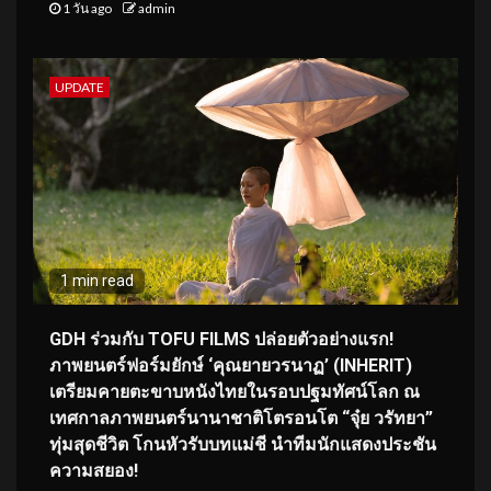
1 วัน ago
admin
UPDATE
1 min read
GDH ร่วมกับ TOFU FILMS ปล่อยตัวอย่างแรก!
ภาพยนตร์ฟอร์มยักษ์ ‘คุณยายวรนาฏ’ (INHERIT)
เตรียมคายตะขาบหนังไทยในรอบปฐมทัศน์โลก ณ
เทศกาลภาพยนตร์นานาชาติโตรอนโต “จุ๋ย วรัทยา”
ทุ่มสุดชีวิต โกนหัวรับบทแม่ชี นำทีมนักแสดงประชัน
ความสยอง!