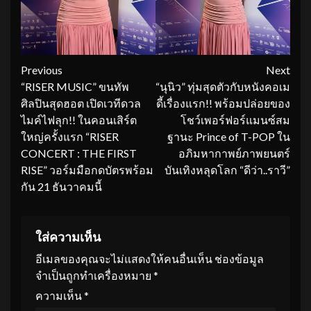
Continue
Previous
Next
“RISER MUSIC” ขนทัพ
“นุนิว” ทุ่มสุดตัวกับหนังคอเม
Reading
ศิลปินสุดฮอต เปิดเวทีดวล
ดี้เรื่องแรก!! พร้อมปล่อยของ
ไมค์ไฟลุก!! ในคอนเสิร์ต
โชว์เพอร์ฟอร์แมนซ์สม
ใหญ่ครั้งแรก “RISER
ฐานะ Prince of T-POP ใน
CONCERT : THE FIRST
อภิมหากาพย์ภาพยนตร์
RISE” วอร์มมือกดบัตรพร้อม
บันเทิงหลุดโลก “ดีว่า..ราวี”
กัน 21 ธันวาคมนี้
ใส่ความเห็น
อีเมลของคุณจะไม่แสดงให้คนอื่นเห็น
ช่องข้อมูล
จำเป็นถูกทำเครื่องหมาย
*
ความเห็น
*