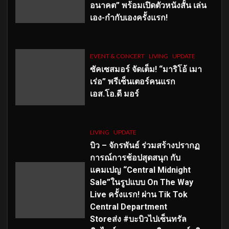
อนาคต” พร้อมเปิดตัวหนังสั้น เล่น
เอง-กำกับเองครั้งแรก!
EVENT & CONCERT
LIVING
UPDATE
ซัคเซสมอร์ จัดเต็ม
!
“มาริโอ้ เมา
เร่อ” พรีเซ็นเตอร์คนแรก
เอส
.โอ.ดี มอร์
LIVING
UPDATE
บิว – จักรพันธ์ ร่วมสร้างปรากฏ
การณ์การช้อปสุดสนุก กับ
แคมเปญ “Central Midnight
Sale”ในรูปแบบ On The Way
Live ครั้งแรก! ผ่าน Tik Tok
Central Department
Storeส่ง #บะบิวไปเซ็นทรัล