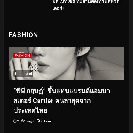
มิดไนท์เซล ทะยานติดเทรนด์ทวิต
เตอร์!
FASHION
FASHION
1 min read
“พีพี กฤษฏ์” ขึ้นแท่นแบรนด์แอมบา
สเดอร์ Cartier คนล่าสุดจาก
ประเทศไทย
2 เดือน ago
admin