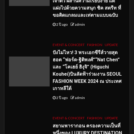
เจ้าตัว ผสานความเรียบง่าย แต่
แฝงไปด้วยความสนุก ชิค สตรีท ที่
ขอติดแกลมและเท่ตามแบบฉบับ
2 ปี ago
admin
EVENT & CONCERT
FASHION
UPDATE
ปังไม่ไหว! 3 พระเอกซีรีส์วายสุด
ฮอต “ฟอร์ด-ฐิติพงศ์”“Nat Chen”
และ “โคเฮย์ ฮิงุจิ” (Higuchi
Kouhei)บินลัดฟ้าร่วมงาน SEOUL
FASHION WEEK 2024 ณ ประเทศ
เกาหลีใต้
2 ปี ago
admin
EVENT & CONCERT
FASHION
UPDATE
สยามพารากอน ครองความเป็นที่
หนึ่งของ LUXURY DESTINATION