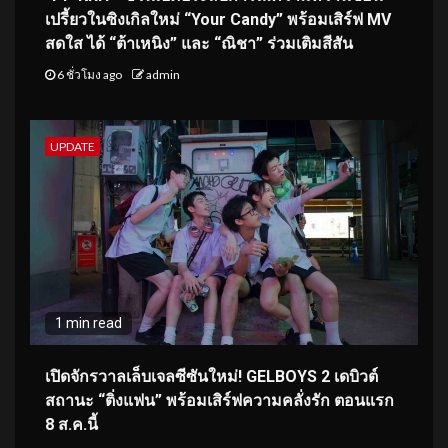
เปรี้ยวในซิงเกิลใหม่ “Your Candy” พร้อมเสิร์ฟ MV
สดใส ได้ “ต้าเหนิง” และ “ณิชา” ร่วมเติมสีสัน
6 ชั่วโมง ago
admin
UPDATE
1 min read
เปิดจักรวาลเล็บเจลซีซันใหม่! GELBOYS 2 เดบิวต์
สถานะ “ติ่งแฟน” พร้อมเสิร์ฟความคลั่งรัก ตอนแรก
8 ส.ค.นี้