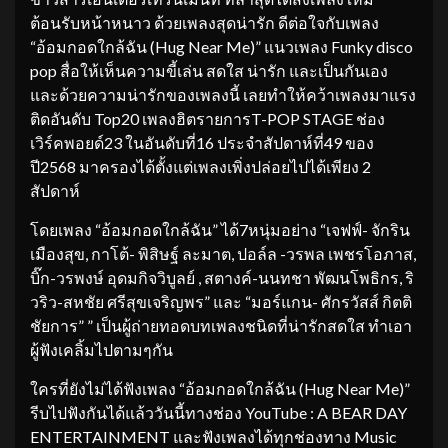
ต้อนรับหน้าหนาว ด้วยเพลงสุดน่ารัก ดีต่อใจกับเพลง
“อ้อมกอดใกล้ฉัน (Hug Near Me)” แนวเพลง Funky disco
pop สื่อให้เห็นความขี้เล่น สดใส น่ารัก และเป็นกันเอง
และด้วยความน่ารักของเพลงนี้ เลยทำให้คว้าเพลงมาแรง
ติดอันดับ Top20 เพลงฮิตรายการT-POP STAGE ช่อง
เวิร์คพอยด์23 ในอันดับที่16 ประจำสัปดาห์ที่49 ของ
ปี2568 มาครองได้ตั้งแต่เพลงเพิ่งปล่อยไปได้เพียง 2
สัปดาห์
โดยเพลง “อ้อมกอดใกล้ฉัน” ได้7หนุ่มอย่าง “เจฟฟ์- จักริน
เมืองสุข, กาโต้- พิสิษฐ์ ละมาต, ปอล์ล -วรพล เพชรโอภาส,
บิ๊ก-วรพงษ์ อุดมกิจวิบูลย์ , สตางค์-นนทชา พัฒนโพธิกร, ริ
วริว-สหชัย ศรีสุขเจริญพร” และ “มอร์แกน- ศักรวัสส์ กิตติ
ชัยการ” ” เป็นผู้ถ่ายทอดบทเพลงชนิดที่น่ารักสดใส ทำเอา
ผู้ฟังเคลิ้มไปตามๆกัน
ใครที่ยังไม่ได้ฟังเพลง “อ้อมกอดใกล้ฉัน (Hug Near Me)”
รีบไปฟังกันได้แล้ววันนี้ทางช่อง YouTube : A BEAR DAY
ENTERTAINMENT และฟังเพลงได้ทุกช่องทาง Music