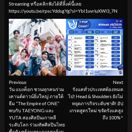
Streaming หรือคลิกฟังได้ที่ลิ้งค์นี้เลย
https://youtu.be/rpscYddsgYg?si=YbI1uvriuXWl3_7N
Continue
Previous
Next
วัน แบงค็อก ชวนทุกคนร่วม
รังแคทั่วประเทศต้องหมด
Reading
เคานต์ดาวน์ยิ่งใหญ่ ภายใต้
ไป! Head & Shoulders ยังไม่
ธีม “The Empire of ONE”
หยุดภารกิจระดับชาติ! อัป
พบกับ TAEYONG และ
เกรดสูตรใหม่ ขจัดรังแคสูง
YUTA สองศิลปินเกาหลี
ถึง 100%^
ระดับโลก ร่วมทัพศิลปินไทย
ชื่อดัง พร้อมตระการตาด้วย