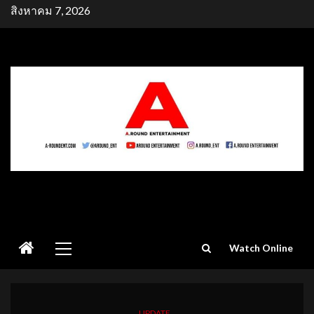
Skip
สิงหาคม 7, 2026
to
content
Primary
Watch Online
Menu
UPDATE