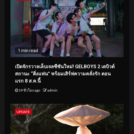
1 min read
เปิดจักรวาลเล็บเจลซีซันใหม่! GELBOYS 2 เดบิวต์
สถานะ “ติ่งแฟน” พร้อมเสิร์ฟความคลั่งรัก ตอน
แรก 8 ส.ค.นี้
19 ชั่วโมง ago
admin
UPDATE