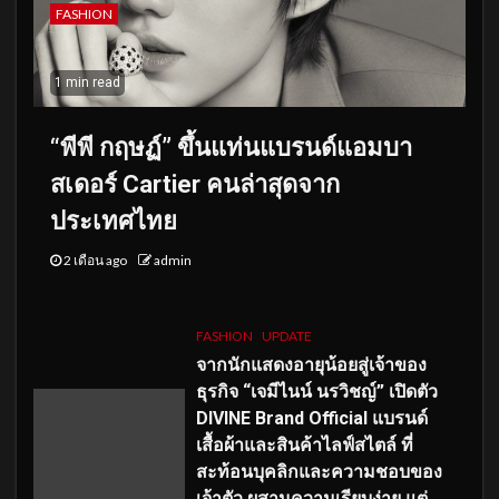
FASHION
1 min read
“พีพี กฤษฏ์” ขึ้นแท่นแบรนด์แอมบา
สเดอร์ Cartier คนล่าสุดจาก
ประเทศไทย
2 เดือน ago
admin
FASHION
UPDATE
จากนักแสดงอายุน้อยสู่เจ้าของ
ธุรกิจ “เจมีไนน์ นรวิชญ์” เปิดตัว
DIVINE Brand Official แบรนด์
เสื้อผ้าและสินค้าไลฟ์สไตล์ ที่
สะท้อนบุคลิกและความชอบของ
เจ้าตัว ผสานความเรียบง่าย แต่