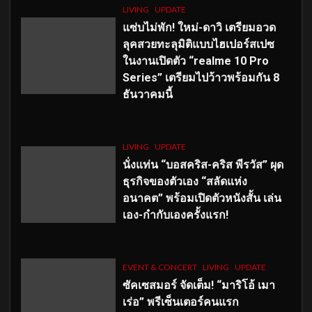
LIVING
UPDATE
แซ่บไม่พัก! ใหม่-ดาวิ เตรียมอวด
ลุคสวยทะลุมิติแบบไฮเปอร์สเปซ
ในงานเปิดตัว “realme 10 Pro
Series” เตรียมไปว้าวพร้อมกัน 8
ธันวาคมนี้
LIVING
UPDATE
นั่งแท่น “บอสคริส-คริส พีรวัส” ผุด
ธุรกิจของตัวเอง “สลัดแห่ง
อนาคต” พร้อมเปิดตัวหนังสั้น เล่น
เอง-กำกับเองครั้งแรก!
EVENT & CONCERT
LIVING
UPDATE
ซัคเซสมอร์ จัดเต็ม
!
“มาริโอ้ เมา
เร่อ” พรีเซ็นเตอร์คนแรก