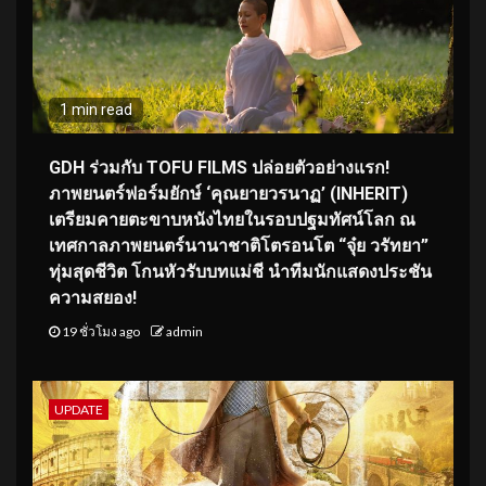
1 min read
GDH ร่วมกับ TOFU FILMS ปล่อยตัวอย่างแรก!
ภาพยนตร์ฟอร์มยักษ์ ‘คุณยายวรนาฏ’ (INHERIT)
เตรียมคายตะขาบหนังไทยในรอบปฐมทัศน์โลก ณ
เทศกาลภาพยนตร์นานาชาติโตรอนโต “จุ๋ย วรัทยา”
ทุ่มสุดชีวิต โกนหัวรับบทแม่ชี นำทีมนักแสดงประชัน
ความสยอง!
19 ชั่วโมง ago
admin
UPDATE