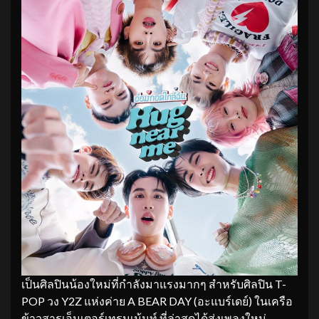
เป็นศิลปินน้องใหม่ที่กำลังมาแรงมากๆ สำหรับศิลปิน T-
POP วง Y2Z แห่งค่าย A BEAR DAY (อะแบร์เดย์) ในเครือ
ข้าวสารเอ็นเตอร์เทรนเม้นท์ ที่ล่าสุดได้ส่งเพลงใหม่