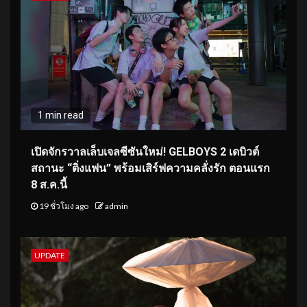
1 min read
เปิดจักรวาลเล็บเจลซีซันใหม่! GELBOYS 2 เดบิวต์
สถานะ “ติ่งแฟน” พร้อมเสิร์ฟความคลั่งรัก ตอนแรก
8 ส.ค.นี้
19 ชั่วโมง ago
admin
UPDATE