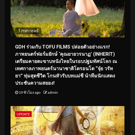
1 min read
GDH ร่วมกับ TOFU FILMS ปล่อยตัวอย่างแรก!
ภาพยนตร์ฟอร์มยักษ์ ‘คุณยายวรนาฏ’ (INHERIT)
เตรียมคายตะขาบหนังไทยในรอบปฐมทัศน์โลก ณ
เทศกาลภาพยนตร์นานาชาติโตรอนโต “จุ๋ย วรัท
ยา” ทุ่มสุดชีวิต โกนหัวรับบทแม่ชี นำทีมนักแสดง
ประชันความสยอง!
19 ชั่วโมง ago
admin
UPDATE