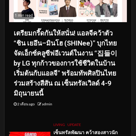
1 min read
เตรียมกรี๊ดกันให้สนั่น! แอลจีคว้าตัว
“ชิน เยอึน–มินโฮ (SHINee)” บุกไทย
จัดเอ็กซ์คลูซีฟอีเวนต์ในงาน “집들이
by LG ทุกก้าวของการใช้ชีวิตในบ้าน
เริ่มต้นกับแอลจี” พร้อมทัพศิลปินไทย
ร่วมสร้างสีสัน ณ เซ็นทรัลเวิลด์ 4-9
มิถุนายนนี้
2 เดือน ago
admin
LIVING
UPDATE
เซ็นทรัลพัฒนา คว้าสองสาวนัก