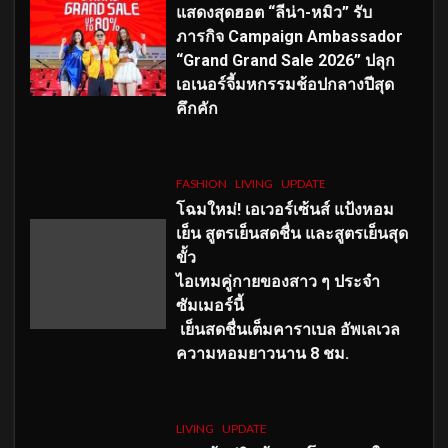
แสดงสุดฮอต “ลีน่า-หมิว” รับ
ภารกิจ Campaign Ambassador
“Grand Grand Sale 2026” ปลุก
เอเนอร์จี้มหกรรมช้อปกลางปีสุด
คึกคัก
FASHION
LIVING
UPDATE
โฉมใหม่
! เอเวอร์เซ้นส์ แป้งหอม
เย็น สูตรเย็นสดชื่น และสูตรเย็นสุด
ขั้ว
ไอเทมคู่กายของสาว ๆ ประจำ
ซัมเมอร์นี้
เย็นสดชื่นเต็มคาราเบล อัพเลเวล
ความหอมยาวนาน
8
ชม.
LIVING
UPDATE