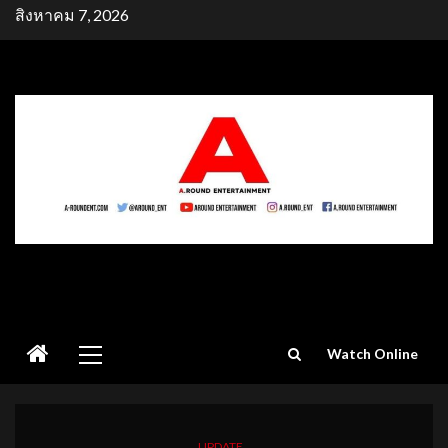
Skip
สิงหาคม 7, 2026
to
content
Primary
Watch Online
Menu
UPDATE