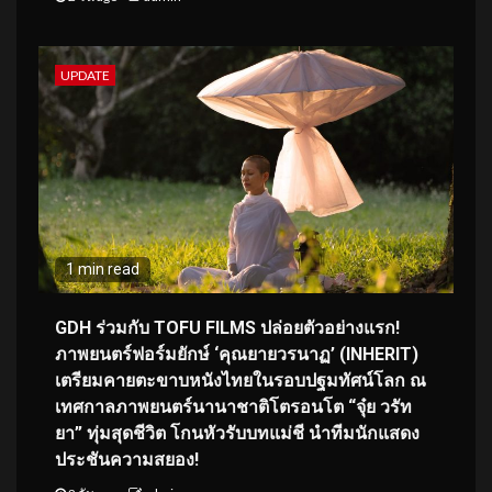
UPDATE
1 min read
GDH ร่วมกับ TOFU FILMS ปล่อยตัวอย่างแรก!
ภาพยนตร์ฟอร์มยักษ์ ‘คุณยายวรนาฏ’ (INHERIT)
เตรียมคายตะขาบหนังไทยในรอบปฐมทัศน์โลก ณ
เทศกาลภาพยนตร์นานาชาติโตรอนโต “จุ๋ย วรัท
ยา” ทุ่มสุดชีวิต โกนหัวรับบทแม่ชี นำทีมนักแสดง
ประชันความสยอง!