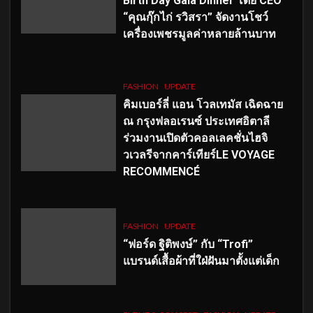
Birth Day Gala Dinner โดย CEO
“คุณกุ๊กไก่ รวิสรา” จัดงานโชว์
เครื่องเพชรมูลค่าหลายล้านบาท
FASHION
UPDATE
คิมเบอร์ลี่ แอน โวลเทมัส เฉิดฉาย
ณ กรุงฟลอเรนซ์ ประเทศอิตาลี
ร่วมงานเปิดตัวคอลเลคชั่นไฮจิ
วเวลรีจากคาร์เทียร์LE VOYAGE
RECOMMENCÉ
FASHION
UPDATE
“ฟอร์ด ฐิติพงษ์” กับ “Trofi”
แบรนด์เสื้อผ้าที่ใฝ่ฝันมาตั้งแต่เด็ก