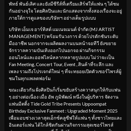
พัทธ์ พันธ์เลิศ และยังมีซีรีส์ที่เตรียมเสิร์ฟให้แฟน ๆ ได้ชม
กันอย่างจุใจ โดยศิลปินและนักแสดงจากทั้งสองเรื่องจะอยู่
ภายใต้การดูแลของบริษัทฯ อย่างเต็มรูปแบบ
บริษัท เอ็มเจ อาร์ทิสต์ แมเนจเมนต์ จำกัด (MJ ARTIST
MANAGEMENT) พร้อมรันวงการ ด้วยโปรดักชันระดับ
มืออาชีพ นอกจากจะผลิตผลงานบนหน้าจอทีวี ยังขยาย
จักรวาลความบันเทิงออกไปนอกจอ ผ่านกิจกรรม
ออนไลน์และออฟไลน์หลากหลายรูปแบบ ไม่ว่าจะเป็น
Fan Meeting, Concert Tour, Event , สินค้าที่ระลึก และ
เพลง รวมถึงโปรเจกต์ใหม่ ๆ ที่จะทยอยเปิดตัวเซอร์ไพรส์ผู้
ชมในทุกเเพลตฟอร์ม
ขณะเดียวกัน ฝั่งศิลปินก็เริ่มขยับสร้างควาสนุกให้กับแฟน
ๆ อย่างต่อเนื่อง เมื่อ อัพ ภูมิพัฒน์ หนึ่งในผู้บริหาร จัดงาน
แฟนมีตติ้ง Tide Gold Tribe Presents Uppoompat
Birthday Exclusive Fanmeet : Upgraded Moment 2025
เพื่อมอบช่วงเวลาสุดเอ็กซ์คลูซีฟให้แฟน ๆ ทั้งชาวไทยและ
อินเตอร์แฟน ได้ใกล้ชิดกันผ่านกิจกรรมสุดเซอร์ไพรส์