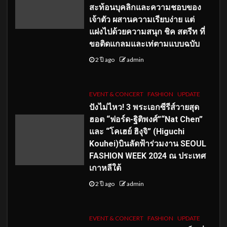
สะท้อนบุคลิกและความชอบของ
เจ้าตัว ผสานความเรียบง่าย แต่
แฝงไปด้วยความสนุก ชิค สตรีท ที่
ขอติดแกลมและเท่ตามแบบฉบับ
2 ปี ago
admin
EVENT & CONCERT
FASHION
UPDATE
ปังไม่ไหว! 3 พระเอกซีรีส์วายสุด
ฮอต “ฟอร์ด-ฐิติพงศ์”“Nat Chen”
และ “โคเฮย์ ฮิงุจิ” (Higuchi
Kouhei)บินลัดฟ้าร่วมงาน SEOUL
FASHION WEEK 2024 ณ ประเทศ
เกาหลีใต้
2 ปี ago
admin
EVENT & CONCERT
FASHION
UPDATE