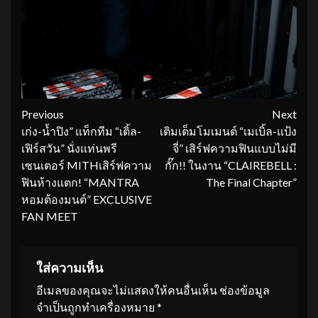
Continue
Previous
Next
เก่ง-น้ำปิง” แท็กทีม “เติ้ล-
เติมเต็มโมเมนต์ “เมเบิ้ล-แป้ง
Reading
เฟิร์สวัน” นั่งแท่นพรี
จี่” เสิร์ฟความฟินแบบไม่มี
เซนเตอร์ MITHเสิร์ฟความ
กั๊ก!! ในงาน “CLAIREBELL :
ฟินห้างแตก! “MANTRA
The Final Chapter”
หอมต้องมนต์” EXCLUSIVE
FAN MEET
ใส่ความเห็น
อีเมลของคุณจะไม่แสดงให้คนอื่นเห็น
ช่องข้อมูล
จำเป็นถูกทำเครื่องหมาย
*