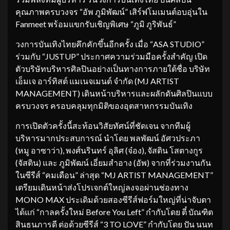
คุณภาพครบวงจร “อัพ ภูมิพัฒน์” เสิร์ฟโมเมนต์อบอุ่นใน
Fanmeet พร้อมแขกรับเชิญพิเศษ “ภูมิ ภูริพันธ์”
วงการบันเทิงไทยคึกคักขึ้นอีกครั้ง เมื่อ “ASA STUDIO”
ร่วมกับ “JUSTUP” ประกาศความร่วมมือครั้งสำคัญ เปิด
ตัวบริษัทบริหารศิลปินอย่างเป็นทางการภายใต้ชื่อ บริษัท
เอ็มเจ อาร์ทิสต์ แมเนจเมนต์ จำกัด (MJ ARTIST
MANAGEMENT) เดินหน้าบริหารและผลักดันศิลปินแบบ
ครบวงจร ครอบคลุมทุกมิติของอุตสาหกรรมบันเทิง
การเปิดตัวครั้งนี้สะท้อนวิสัยทัศน์ที่ชัดเจน จากทีมผู้
บริหารมากประสบการณ์ นำโดย พลพัฒน์ อัศวประภา
(หมู อาซาว่า), พงศ์นรินทร์ อุลิศ (จ๋อง), จัสติน โสตางกูร
(จัสติน) และ ภูมิพัฒน์ เอี่ยมสำอาง (อัพ) จากที่ร่วมงานกัน
ในซีรีส์ “คมเดือน” ล่าสุด “MJ ARTIST MANAGEMENT”
เตรียมเดินหน้าส่งโปรเจกต์ใหญ่ลงจอผ่านช่องทาง
MONO MAX ประเดิมด้วยสองซีรีส์ฟอร์มใหญ่ที่น่าจับตา
ได้แก่ “กาลครั้งใหม่ Before You Left” กำกับโดย ตี๋ บัณฑิต
สินธนภารดี ต่อด้วยซีรีส์ “3 TO LOVE” กำกับโดย ปัน นนท