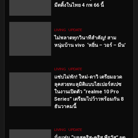
มีตติ้งในไทย 4 กพ 66 นี้
LIVING
UPDATE
ไม่พลาดทุกวินาทีสำคัญ
! สาม
หนุ่มบ้าน vivo ‘หยิ่น – วอร์ – มีน’
LIVING
UPDATE
แซ่บไม่พัก! ใหม่-ดาวิ เตรียมอวด
ลุคสวยทะลุมิติแบบไฮเปอร์สเปซ
ในงานเปิดตัว “realme 10 Pro
Series” เตรียมไปว้าวพร้อมกัน 8
ธันวาคมนี้
LIVING
UPDATE
นั่งแท่น “บอสคริส-คริส พีรวัส” ผุด