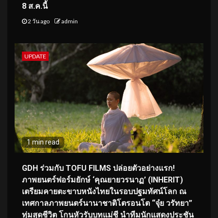
8 ส.ค.นี้
2 วัน ago
admin
UPDATE
1 min read
GDH ร่วมกับ TOFU FILMS ปล่อยตัวอย่างแรก!
ภาพยนตร์ฟอร์มยักษ์ ‘คุณยายวรนาฏ’ (INHERIT)
เตรียมคายตะขาบหนังไทยในรอบปฐมทัศน์โลก ณ
เทศกาลภาพยนตร์นานาชาติโตรอนโต “จุ๋ย วรัทยา”
ทุ่มสุดชีวิต โกนหัวรับบทแม่ชี นำทีมนักแสดงประชัน