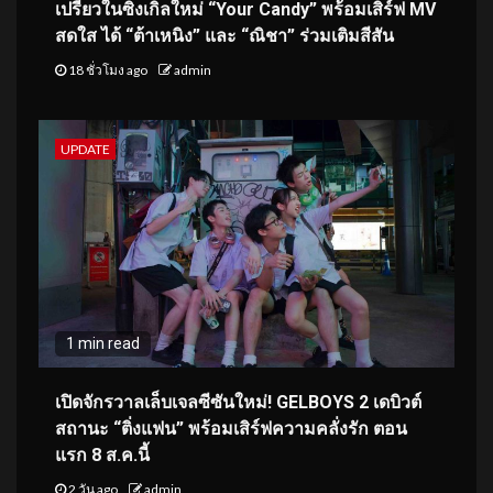
เปรี้ยวในซิงเกิลใหม่ “Your Candy” พร้อมเสิร์ฟ MV
สดใส ได้ “ต้าเหนิง” และ “ณิชา” ร่วมเติมสีสัน
18 ชั่วโมง ago
admin
UPDATE
1 min read
เปิดจักรวาลเล็บเจลซีซันใหม่! GELBOYS 2 เดบิวต์
สถานะ “ติ่งแฟน” พร้อมเสิร์ฟความคลั่งรัก ตอน
แรก 8 ส.ค.นี้
2 วัน ago
admin