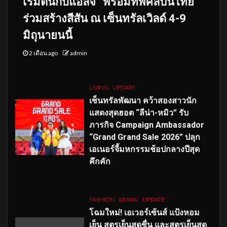
เริ่มต้นกับแอลจี” พร้อมทัพศิลปินไทย
ร่วมสร้างสีสัน ณ เซ็นทรัลเวิลด์ 4-9
มิถุนายนนี้
2 เดือน ago
admin
LIVING
UPDATE
เซ็นทรัลพัฒนา คว้าสองสาวนัก
แสดงสุดฮอต “ลีน่า-หมิว” รับ
ภารกิจ Campaign Ambassador
“Grand Grand Sale 2026” ปลุก
เอเนอร์จี้มหกรรมช้อปกลางปีสุด
คึกคัก
FASHION
LIVING
UPDATE
โฉมใหม่
! เอเวอร์เซ้นส์ แป้งหอม
เย็น สูตรเย็นสดชื่น และสูตรเย็นสุด