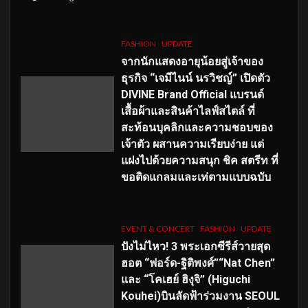
FASHION
UPDATE
จากนักแสดงอายุน้อยสู่เจ้าของ
ธุรกิจ “เจมีไนน์ นรวิชญ์” เปิดตัว
DIVINE Brand Official แบรนด์
เสื้อผ้าและสินค้าไลฟ์สไตล์ ที่
สะท้อนบุคลิกและความชอบของ
เจ้าตัว ผสานความเรียบง่าย แต่
แฝงไปด้วยความสนุก ชิค สตรีท ที่
ขอติดแกลมและเท่ตามแบบฉบับ
EVENT & CONCERT
FASHION
UPDATE
ปังไม่ไหว! 3 พระเอกซีรีส์วายสุด
ฮอต “ฟอร์ด-ฐิติพงศ์”“Nat Chen”
และ “โคเฮย์ ฮิงุจิ” (Higuchi
Kouhei)บินลัดฟ้าร่วมงาน SEOUL