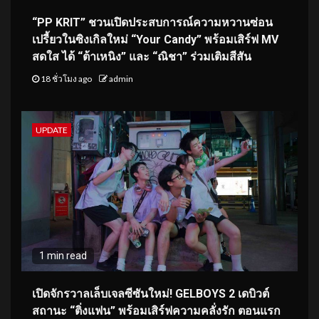
“PP KRIT” ชวนเปิดประสบการณ์ความหวานซ่อน
เปรี้ยวในซิงเกิลใหม่ “Your Candy” พร้อมเสิร์ฟ MV
สดใส ได้ “ต้าเหนิง” และ “ณิชา” ร่วมเติมสีสัน
18 ชั่วโมง ago
admin
UPDATE
1 min read
เปิดจักรวาลเล็บเจลซีซันใหม่! GELBOYS 2 เดบิวต์
สถานะ “ติ่งแฟน” พร้อมเสิร์ฟความคลั่งรัก ตอนแรก