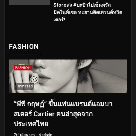
Storeส่ง #บะบิวไปเซ็นทรัล
มิดไนท์เซล ทะยานติดเทรนด์ทวิต
เตอร์!
FASHION
FASHION
1 min read
“พีพี กฤษฏ์” ขึ้นแท่นแบรนด์แอมบา
สเดอร์ Cartier คนล่าสุดจาก
ประเทศไทย
2 เดือน ago
admin