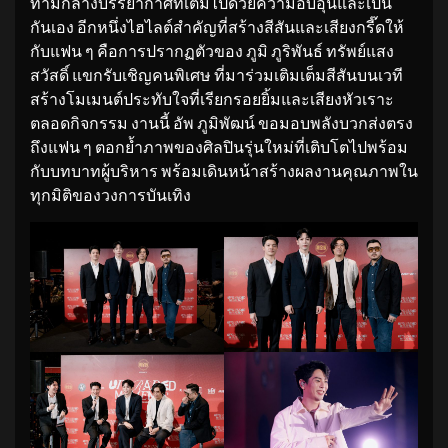
ท่ามกลางบรรยากาศที่เต็มไปด้วยความอบอุ่นและเป็น
กันเอง อีกหนึ่งไฮไลต์สำคัญที่สร้างสีสันและเสียงกรี๊ดให้
กับแฟน ๆ คือการปรากฏตัวของ ภูมิ ภูริพันธ์ ทรัพย์แสง
สวัสดิ์ แขกรับเชิญคนพิเศษ ที่มาร่วมเติมเต็มสีสันบนเวที
สร้างโมเมนต์ประทับใจที่เรียกรอยยิ้มและเสียงหัวเราะ
ตลอดกิจกรรม งานนี้ อัพ ภูมิพัฒน์ ขอมอบพลังบวกส่งตรง
ถึงแฟน ๆ ตอกย้ำภาพของศิลปินรุ่นใหม่ที่เติบโตไปพร้อม
กับบทบาทผู้บริหาร พร้อมเดินหน้าสร้างผลงานคุณภาพใน
ทุกมิติของวงการบันเทิง