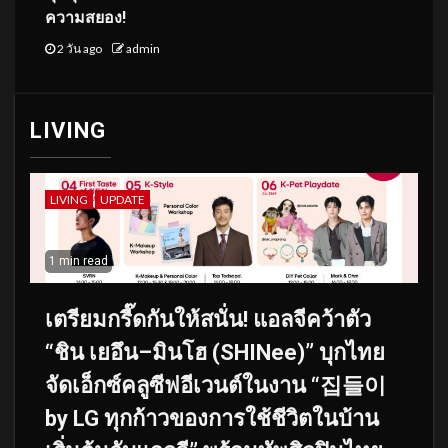
ความสยอง!
2 วัน ago
admin
LIVING
LIVING
UPDATE
1 min read
เตรียมกรี๊ดกันให้สนั่น! แอลจีคว้าตัว
“ชิน เยอึน–มินโฮ (SHINee)” บุกไทย
จัดเอ็กซ์คลูซีฟอีเวนต์ในงาน “집들이
by LG ทุกก้าวของการใช้ชีวิตในบ้าน