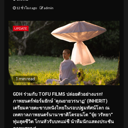
12 ชั่วโมง ago
admin
UPDATE
1 min read
GDH ร่วมกับ TOFU FILMS ปล่อยตัวอย่างแรก!
ภาพยนตร์ฟอร์มยักษ์ ‘คุณยายวรนาฏ’ (INHERIT)
เตรียมคายตะขาบหนังไทยในรอบปฐมทัศน์โลก ณ
เทศกาลภาพยนตร์นานาชาติโตรอนโต “จุ๋ย วรัทยา”
ทุ่มสุดชีวิต โกนหัวรับบทแม่ชี นำทีมนักแสดงประชัน