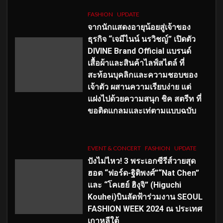
FASHION
UPDATE
จากนักแสดงอายุน้อยสู่เจ้าของ
ธุรกิจ “เจมีไนน์ นรวิชญ์” เปิดตัว
DIVINE Brand Official แบรนด์
เสื้อผ้าและสินค้าไลฟ์สไตล์ ที่
สะท้อนบุคลิกและความชอบของ
เจ้าตัว ผสานความเรียบง่าย แต่
แฝงไปด้วยความสนุก ชิค สตรีท ที่
ขอติดแกลมและเท่ตามแบบฉบับ
EVENT & CONCERT
FASHION
UPDATE
ปังไม่ไหว! 3 พระเอกซีรีส์วายสุด
ฮอต “ฟอร์ด-ฐิติพงศ์”“Nat Chen”
และ “โคเฮย์ ฮิงุจิ” (Higuchi
Kouhei)บินลัดฟ้าร่วมงาน SEOUL
FASHION WEEK 2024 ณ ประเทศ
เกาหลีใต้