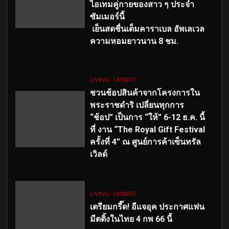
ไอเทมคู่กายของสาว ๆ ประจำ
ซัมเมอร์นี้
เย็นสดชื่นเต็มคาราเบล อัพเลเวล
ความหอมยาวนาน
8
ชม.
LIVING
UPDATE
ชวนช้อปสินค้าจากโครงการใน
พระราชดำริ เปลี่ยนทุกการ
“ช้อป” เป็นการ “ให้” 6-12 ธ.ค. นี้
ที่ งาน “The Royal Gift Festival
ครั้งที่ 4” ณ ศูนย์การค้าเซ็นทรัล
เวิลด์
LIVING
UPDATE
เตรียมกรี๊ด! อีแจอุค ประกาศแฟน
มีตติ้งในไทย 4 กพ 66 นี้