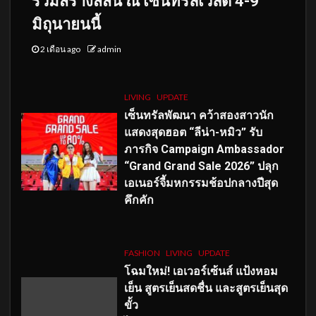
ร่วมสร้างสีสัน ณ เซ็นทรัลเวิลด์ 4-9
มิถุนายนนี้
2 เดือน ago
admin
LIVING
UPDATE
เซ็นทรัลพัฒนา คว้าสองสาวนัก
แสดงสุดฮอต “ลีน่า-หมิว” รับ
ภารกิจ Campaign Ambassador
“Grand Grand Sale 2026” ปลุก
เอเนอร์จี้มหกรรมช้อปกลางปีสุด
คึกคัก
FASHION
LIVING
UPDATE
โฉมใหม่
! เอเวอร์เซ้นส์ แป้งหอม
เย็น สูตรเย็นสดชื่น และสูตรเย็นสุด
ขั้ว