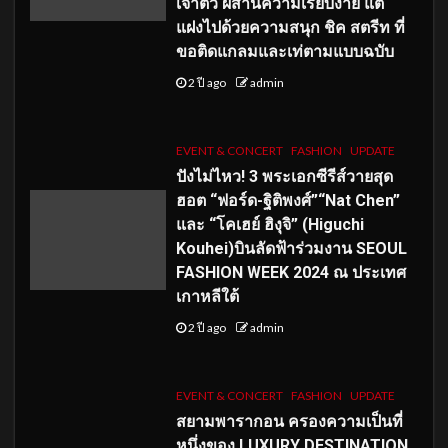
เจ้าตัว ผสานความเรียบง่าย แต่
แฝงไปด้วยความสนุก ชิค สตรีท ที่
ขอติดแกลมและเท่ตามแบบฉบับ
2 ปี ago
admin
EVENT & CONCERT
FASHION
UPDATE
ปังไม่ไหว! 3 พระเอกซีรีส์วายสุด
ฮอต “ฟอร์ด-ฐิติพงศ์”“Nat Chen”
และ “โคเฮย์ ฮิงุจิ” (Higuchi
Kouhei)บินลัดฟ้าร่วมงาน SEOUL
FASHION WEEK 2024 ณ ประเทศ
เกาหลีใต้
2 ปี ago
admin
EVENT & CONCERT
FASHION
UPDATE
สยามพารากอน ครองความเป็นที่
หนึ่งของ LUXURY DESTINATION