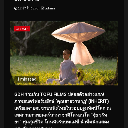
12 ชั่วโมง ago
admin
UPDATE
1 min read
GDH ร่วมกับ TOFU FILMS ปล่อยตัวอย่างแรก!
ภาพยนตร์ฟอร์มยักษ์ ‘คุณยายวรนาฏ’ (INHERIT)
เตรียมคายตะขาบหนังไทยในรอบปฐมทัศน์โลก ณ
เทศกาลภาพยนตร์นานาชาติโตรอนโต “จุ๋ย วรัท
ยา” ทุ่มสุดชีวิต โกนหัวรับบทแม่ชี นำทีมนักแสดง