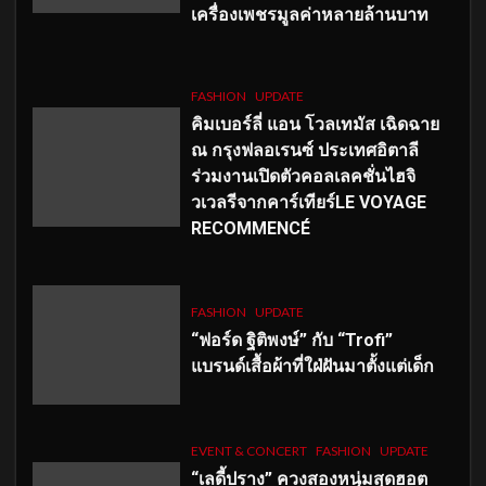
เครื่องเพชรมูลค่าหลายล้านบาท
FASHION
UPDATE
คิมเบอร์ลี่ แอน โวลเทมัส เฉิดฉาย
ณ กรุงฟลอเรนซ์ ประเทศอิตาลี
ร่วมงานเปิดตัวคอลเลคชั่นไฮจิ
วเวลรีจากคาร์เทียร์LE VOYAGE
RECOMMENCÉ
FASHION
UPDATE
“ฟอร์ด ฐิติพงษ์” กับ “Trofi”
แบรนด์เสื้อผ้าที่ใฝ่ฝันมาตั้งแต่เด็ก
EVENT & CONCERT
FASHION
UPDATE
“เลดี้ปราง” ควงสองหนุ่มสุดฮอต