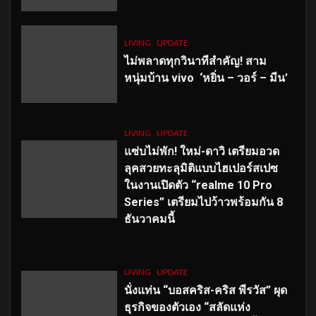
LIVING
UPDATE
ไม่พลาดทุกวินาทีสำคัญ
! สาม
หนุ่มบ้าน vivo ‘หยิ่น – วอร์ – มีน’
LIVING
UPDATE
แซ่บไม่พัก! ใหม่-ดาวิ เตรียมอวด
ลุคสวยทะลุมิติแบบไฮเปอร์สเปซ
ในงานเปิดตัว “realme 10 Pro
Series” เตรียมไปว้าวพร้อมกัน 8
ธันวาคมนี้
LIVING
UPDATE
นั่งแท่น “บอสคริส-คริส พีรวัส” ผุด
ธุรกิจของตัวเอง “สลัดแห่ง