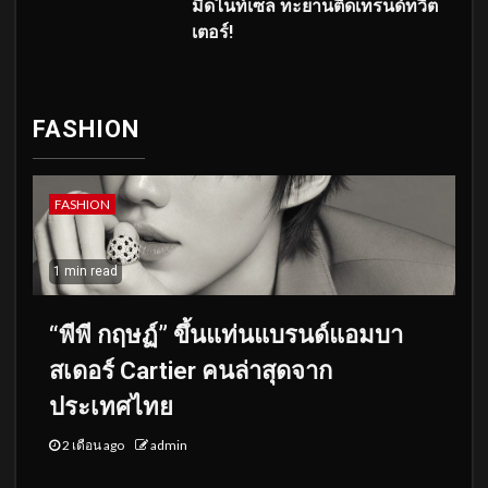
มิดไนท์เซล ทะยานติดเทรนด์ทวิต
เตอร์!
FASHION
FASHION
1 min read
“พีพี กฤษฏ์” ขึ้นแท่นแบรนด์แอมบา
สเดอร์ Cartier คนล่าสุดจาก
ประเทศไทย
2 เดือน ago
admin