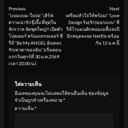
Continue
Previous
Next
“แบมแบม-ใบปอ” เสิร์ฟ
เตรียมหัวใจให้พร้อม! “Love
Reading
ความน่ารักจุ๊งจิ๊ง ที่สุดใน
Design รับ(รัก)ออกแบบ” ซี
จักรวาล จัดชุดใหญ่!! เปิดตัว
รีส์โรแมนติกคอมเมดี้แห่งปี
โปสเตอร์ พร้อมเทรลเลอร์ ซี
ปักหมุดลงจอ Netflix พร้อม
รีส์ “Be My ANGEL ฉันหลง
กัน 12 ม.ค.นี้
รักเทวดาของฉัน” (เริ่มตอน
แรกวันศุกร์ที่ 30 ม.ค.2569
เวลา 20.00 น.)
ใส่ความเห็น
อีเมลของคุณจะไม่แสดงให้คนอื่นเห็น
ช่องข้อมูล
จำเป็นถูกทำเครื่องหมาย
*
ความเห็น
*