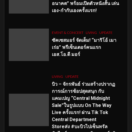
อนาคต” พร้อมเปิดตัวหนังสั้น เล่น
เอง-กำกับเองครั้งแรก!
EVENT & CONCERT
LIVING
UPDATE
ซัคเซสมอร์ จัดเต็ม
!
“มาริโอ้ เมา
เร่อ” พรีเซ็นเตอร์คนแรก
เอส
.โอ.ดี มอร์
LIVING
UPDATE
บิว – จักรพันธ์ ร่วมสร้างปรากฏ
การณ์การช้อปสุดสนุก กับ
แคมเปญ “Central Midnight
Sale”ในรูปแบบ On The Way
Live ครั้งแรก! ผ่าน Tik Tok
Central Department
Storeส่ง #บะบิวไปเซ็นทรัล