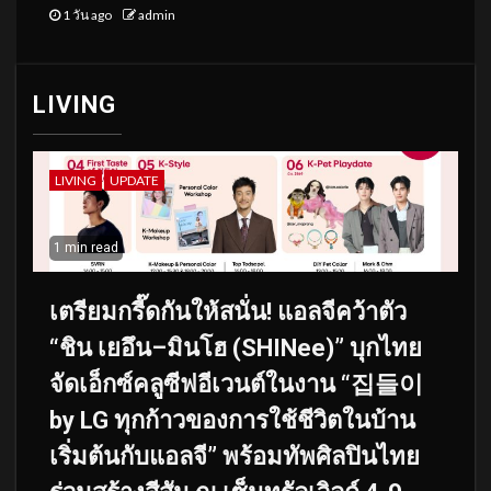
1 วัน ago
admin
LIVING
LIVING
UPDATE
1 min read
เตรียมกรี๊ดกันให้สนั่น! แอลจีคว้าตัว
“ชิน เยอึน–มินโฮ (SHINee)” บุกไทย
จัดเอ็กซ์คลูซีฟอีเวนต์ในงาน “집들이
by LG ทุกก้าวของการใช้ชีวิตในบ้าน
เริ่มต้นกับแอลจี” พร้อมทัพศิลปินไทย