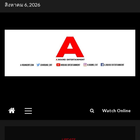
Skip
สิงหาคม 6, 2026
to
content
Primary
Watch Online
Menu
UPDATE