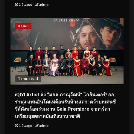
1 วัน ago
admin
UPDATE
1 min read
iQIYI Artist ส่ง “มอส ภาณุวัฒน์” โกอินเตอร์! ออ
ร่าพุ่ง แฟนอินโดแห่ต้อนรับห้างแตก! คว้าบทเด่นซี
รีส์ดังพร้อมร่วมงาน Gala Premiere จาการ์ตา
เตรียมลุยตลาดบันเทิงนานาชาติ
1 วัน ago
admin