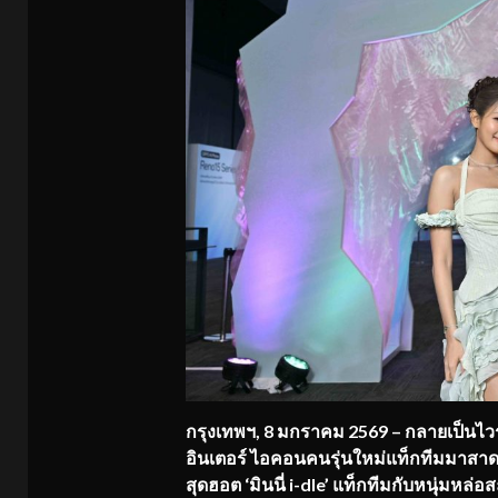
กรุงเทพฯ, 8 มกราคม 2569 – กลายเป็นไวรั
อินเตอร์ ไอคอนคนรุ่นใหม่แท็กทีมมาสาด
สุดฮอต ‘มินนี่ i-dle’ แท็กทีมกับหนุ่มห