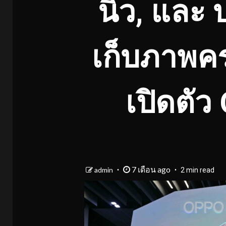
นิว, และ บ
เก็บภาพค
เปิดตั
7 เดือน ago
admin
2 min read