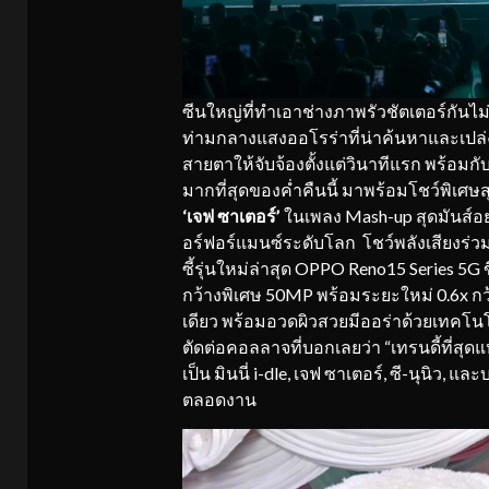
ซีนใหญ่ที่ทำเอาช่างภาพรัวชัตเตอร์กันไม่ยั
ท่ามกลางแสงออโรร่าที่น่าค้นหาและเปล่
สายตาให้จับจ้องตั้งแต่วินาทีแรก พร้อมกับ
มากที่สุดของค่ำคืนนี้ มาพร้อมโชว์พิเ
‘เจฟ ซาเตอร์’
ในเพลง Mash-up สุดมันส์อ
อร์ฟอร์แมนซ์ระดับโลก โชว์พลังเสียงร่วม
ซี้รุ่นใหม่ล่าสุด OPPO Reno15 Series 5G 
กว้างพิเศษ 50MP พร้อมระยะใหม่ 0.6x ก
เดียว พร้อมอวดผิวสวยมีออร่าด้วยเทคโนโล
ตัดต่อคอลลาจที่บอกเลยว่า “เทรนดี้ที่สุดแ
เป็น มินนี่ i-dle, เจฟ ซาเตอร์, ซี-นุนิว,
ตลอดงาน