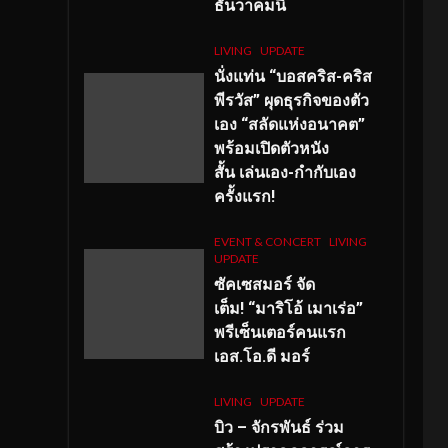
ธันวาคมนี้
LIVING
UPDATE
นั่งแท่น “บอสคริส-คริส
พีรวัส” ผุดธุรกิจของตัว
เอง “สลัดแห่งอนาคต”
พร้อมเปิดตัวหนัง
สั้น เล่นเอง-กำกับเอง
ครั้งแรก!
EVENT & CONCERT
LIVING
UPDATE
ซัคเซสมอร์ จัด
เต็ม
!
“มาริโอ้ เมาเร่อ”
พรีเซ็นเตอร์คนแรก
เอส
.โอ.ดี มอร์
LIVING
UPDATE
บิว – จักรพันธ์ ร่วม