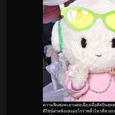
ความฟินพุ่งทะยานต่อเนื่องเมื่อศิลปินสุ
ดีไซน์ฝาหลังแสงออโรร่าพลิ้วไหวที่สวยระ