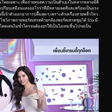
5G โดยเฉพาะ เพื่อถ่ายทอดความเป็นตัวเองในหลากหลายมิติ
ึ่งเปรียบเสมือนแสงออโรร่าที่มีหลายเฉดสีและพร้อมเป็นแรง
นี้เจ้าตัวออกอาการปลื้มสุด ๆ เพราะตัวเครื่องสวยพลิ้วไหว
ยังโชว์ภาพถ่ายพอร์ตเทรตด้วยกล้องพอร์ตเทรตซูมได้ 3.5x มี
ี่โดดเด่นไม่ซ้ำใครจนต้องยกให้เป็นไอเทมชิ้นโปรดเป็น