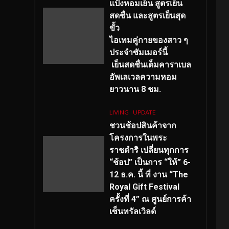
แป้งหอมเย็น สูตรเย็น
สดชื่น และสูตรเย็นสุด
ขั้ว
ไอเทมคู่กายของสาว ๆ
ประจำซัมเมอร์นี้
เย็นสดชื่นเต็มคาราเบล
อัพเลเวลความหอม
ยาวนาน
8
ชม.
LIVING
UPDATE
ชวนช้อปสินค้าจาก
โครงการในพระ
ราชดำริ เปลี่ยนทุกการ
“ช้อป” เป็นการ “ให้” 6-
12 ธ.ค. นี้ ที่ งาน “The
Royal Gift Festival
ครั้งที่ 4” ณ ศูนย์การค้า
เซ็นทรัลเวิลด์