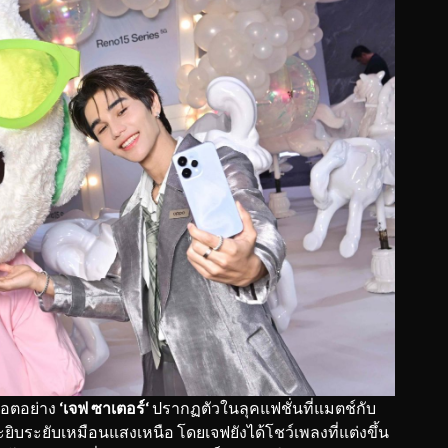
ดฮอตอย่าง
‘เจฟ ซาเตอร์‘
ปรากฏตัวในลุคแฟชั่นที่แมตช์กับ
ยิบระยับเหมือนแสงเหนือ โดยเจฟยังได้โชว์เพลงที่แต่งขึ้น