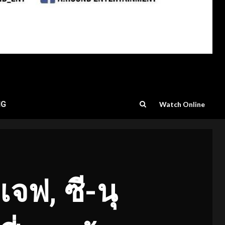
NG
Watch Online
 เจฟ, ซี-นุ