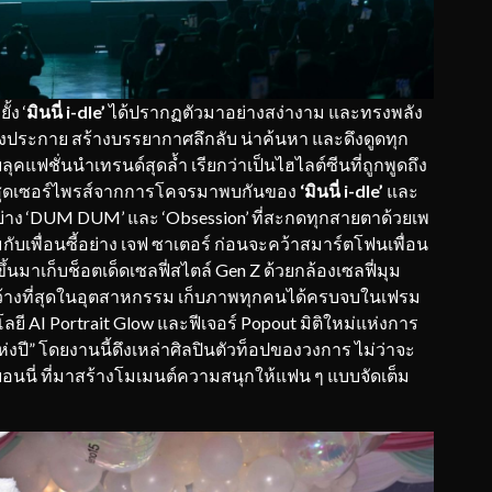
้ง ‘
มินนี่ i-dle’
ได้ปรากฏตัวมาอย่างสง่างาม และทรงพลัง
งประกาย สร้างบรรยากาศลึกลับ น่าค้นหา และดึงดูดทุก
ลุคแฟชั่นนำเทรนด์สุดล้ำ เรียกว่าเป็นไฮไลต์ซีนที่ถูกพูดถึง
ศษสุดเซอร์ไพรส์จากการโคจรมาพบกันของ
‘มินนี่ i-dle’
และ
ย่าง ‘DUM DUM’ และ ‘Obsession’ ที่สะกดทุกสายตาด้วยเพ
กับเพื่อนซี้อย่าง เจฟ ซาเตอร์ ก่อนจะคว้าสมาร์ตโฟนเพื่อน
ขึ้นมาเก็บช็อตเด็ดเซลฟี่สไตล์ Gen Z ด้วยกล้องเซลฟี่มุม
ว้างที่สุดในอุตสาหกรรม เก็บภาพทุกคนได้ครบจบในเฟรม
ยี AI Portrait Glow และฟีเจอร์ Popout มิติใหม่แห่งการ
ห่งปี” โดยงานนี้ดึงเหล่าศิลปินตัวท็อปของวงการ ไม่ว่าจะ
 และบอนนี่ ที่มาสร้างโมเมนต์ความสนุกให้แฟน ๆ แบบจัดเต็ม