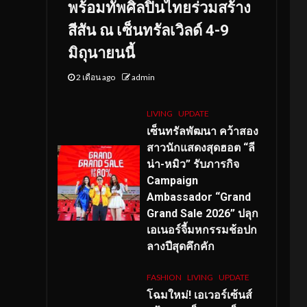
พร้อมทัพศิลปินไทยร่วมสร้าง
สีสัน ณ เซ็นทรัลเวิลด์ 4-9
มิถุนายนนี้
2 เดือน ago
admin
LIVING
UPDATE
เซ็นทรัลพัฒนา คว้าสอง
สาวนักแสดงสุดฮอต “ลี
น่า-หมิว” รับภารกิจ
Campaign
Ambassador “Grand
Grand Sale 2026” ปลุก
เอเนอร์จี้มหกรรมช้อปก
ลางปีสุดคึกคัก
FASHION
LIVING
UPDATE
โฉมใหม่
! เอเวอร์เซ้นส์