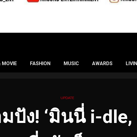
& MOVIE
FASHION
MUSIC
AWARDS
LIVI
UPDATE
ปัง! ‘มินนี่ i-dle,