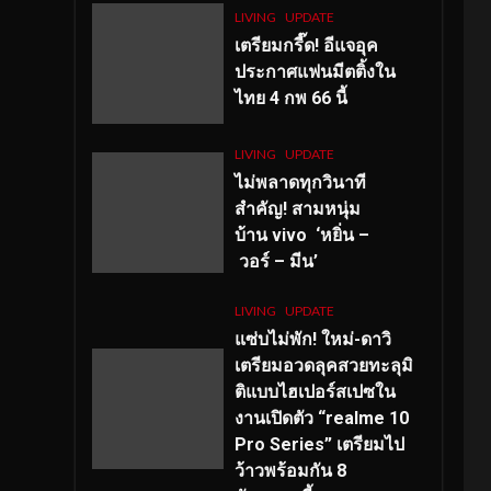
LIVING
UPDATE
เตรียมกรี๊ด! อีแจอุค
ประกาศแฟนมีตติ้งใน
ไทย 4 กพ 66 นี้
LIVING
UPDATE
ไม่พลาดทุกวินาที
สำคัญ
! สามหนุ่ม
บ้าน vivo ‘หยิ่น –
วอร์ – มีน’
LIVING
UPDATE
แซ่บไม่พัก! ใหม่-ดาวิ
เตรียมอวดลุคสวยทะลุมิ
ติแบบไฮเปอร์สเปซใน
งานเปิดตัว “realme 10
Pro Series” เตรียมไป
ว้าวพร้อมกัน 8