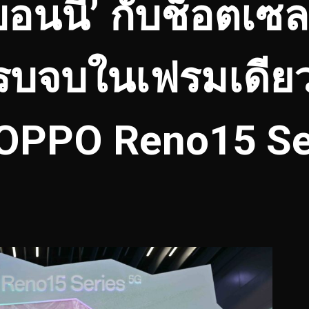
อนนี่’ กับช็อตเซล
รบจบในเฟรมเดีย
ว OPPO Reno15 Se