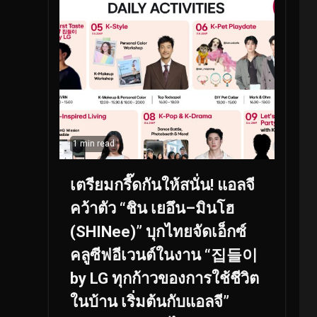
1 min read
เตรียมกรี๊ดกันให้สนั่น! แอลจี
คว้าตัว “ชิน เยอึน–มินโฮ
(SHINee)” บุกไทยจัดเอ็กซ์
คลูซีฟอีเวนต์ในงาน “집들이
by LG ทุกก้าวของการใช้ชีวิต
ในบ้าน เริ่มต้นกับแอลจี”