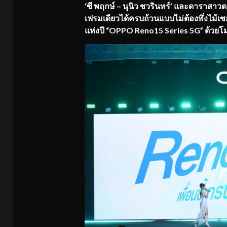
‘ซี พฤกษ์ – นุนิว ชวรินทร์’ และดาราสาวดา
เฟรมเดียวได้ครบถ้วนแบบไม่ต้องพึ่งไม้เซลฟี
แห่งปี “OPPO Reno15 Series 5G” ด้วยโม