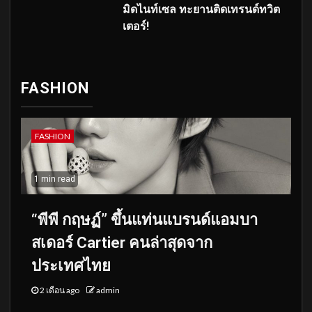
มิดไนท์เซล ทะยานติดเทรนด์ทวิต
เตอร์!
FASHION
FASHION
1 min read
“พีพี กฤษฏ์” ขึ้นแท่นแบรนด์แอมบา
สเดอร์ Cartier คนล่าสุดจาก
ประเทศไทย
2 เดือน ago
admin