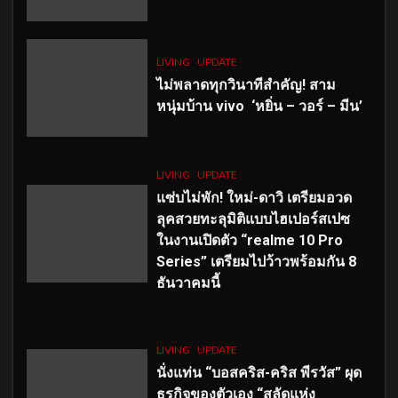
LIVING
UPDATE
ไม่พลาดทุกวินาทีสำคัญ
! สาม
หนุ่มบ้าน vivo ‘หยิ่น – วอร์ – มีน’
LIVING
UPDATE
แซ่บไม่พัก! ใหม่-ดาวิ เตรียมอวด
ลุคสวยทะลุมิติแบบไฮเปอร์สเปซ
ในงานเปิดตัว “realme 10 Pro
Series” เตรียมไปว้าวพร้อมกัน 8
ธันวาคมนี้
LIVING
UPDATE
นั่งแท่น “บอสคริส-คริส พีรวัส” ผุด
ธุรกิจของตัวเอง “สลัดแห่ง