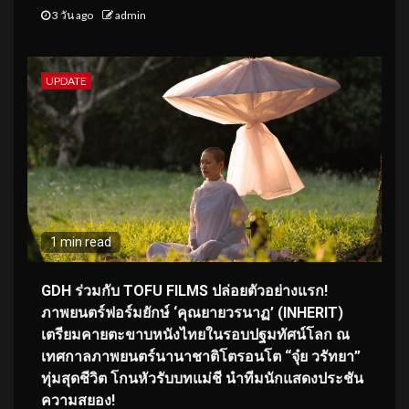
3 วัน ago
admin
UPDATE
1 min read
GDH ร่วมกับ TOFU FILMS ปล่อยตัวอย่างแรก!
ภาพยนตร์ฟอร์มยักษ์ ‘คุณยายวรนาฏ’ (INHERIT)
เตรียมคายตะขาบหนังไทยในรอบปฐมทัศน์โลก ณ
เทศกาลภาพยนตร์นานาชาติโตรอนโต “จุ๋ย วรัทยา”
ทุ่มสุดชีวิต โกนหัวรับบทแม่ชี นำทีมนักแสดงประชัน
ความสยอง!