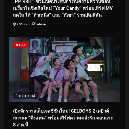
“PP KRIT” ชวนเปิดประสบการณ์ความหวานซ่อน
เปรี้ยวในซิงเกิลใหม่ “Your Candy” พร้อมเสิร์ฟ MV
สดใส ได้ “ต้าเหนิง” และ “ณิชา” ร่วมเติมสีสัน
2 วัน ago
admin
UPDATE
1 min read
เปิดจักรวาลเล็บเจลซีซันใหม่! GELBOYS 2 เดบิวต์
สถานะ “ติ่งแฟน” พร้อมเสิร์ฟความคลั่งรัก ตอนแรก
8 ส.ค.นี้