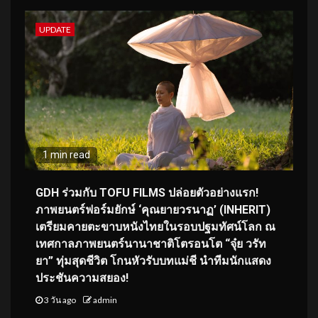
UPDATE
1 min read
GDH ร่วมกับ TOFU FILMS ปล่อยตัวอย่างแรก!
ภาพยนตร์ฟอร์มยักษ์ ‘คุณยายวรนาฏ’ (INHERIT)
เตรียมคายตะขาบหนังไทยในรอบปฐมทัศน์โลก ณ
เทศกาลภาพยนตร์นานาชาติโตรอนโต “จุ๋ย วรัท
ยา” ทุ่มสุดชีวิต โกนหัวรับบทแม่ชี นำทีมนักแสดง
ประชันความสยอง!
3 วัน ago
admin