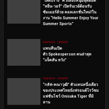
“เลดี้ปราง” ควงสองหนุ่มสุดฮอต
“หยิ่น-วอร์” เปิดรันเวย์ต้อนรับ
ซัมเมอร์ด้วย คอลเลกชั่นใหม่!ใน
งาน “Hello Summer Enjoy Your
Summer Sports”
FASHION
UPDATE
แพนทีนเปิด
ตัว
Spokesperson คนล่าสุด
“แจ็คสัน หวัง”
FASHION
UPDATE
“กลัฟ-คณาวุฒิ” ตัวแทนหนึ่งเดียว
ของประเทศไทยนั่งฟรอนต์โรว์ชม
แฟชั่นโชว์ Onisuka Tiger ที่มิ
ลาน