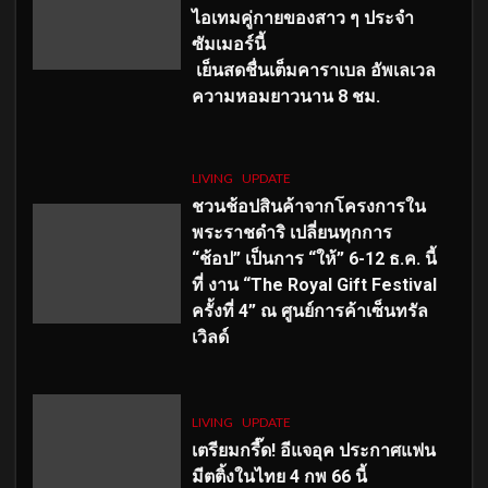
ไอเทมคู่กายของสาว ๆ ประจำ
ซัมเมอร์นี้
เย็นสดชื่นเต็มคาราเบล อัพเลเวล
ความหอมยาวนาน
8
ชม.
LIVING
UPDATE
ชวนช้อปสินค้าจากโครงการใน
พระราชดำริ เปลี่ยนทุกการ
“ช้อป” เป็นการ “ให้” 6-12 ธ.ค. นี้
ที่ งาน “The Royal Gift Festival
ครั้งที่ 4” ณ ศูนย์การค้าเซ็นทรัล
เวิลด์
LIVING
UPDATE
เตรียมกรี๊ด! อีแจอุค ประกาศแฟน
มีตติ้งในไทย 4 กพ 66 นี้