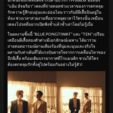
“แอ้ม อัจฉริยา” เพลงที่ถ่ายทอดช่วงเวลาของการตกหลุม
รักความรู้สึกอบอุ่นและอ่อนโยน ราวกับมีผีเสื้อบินอยู่ใน
ท้อง ช่วงเวลาสวยงามที่อยากหยุดเวลาไว้ตรงนั้น เหมือน
เพลงโปรดที่อยากเปิดฟังซ้ำแล้วซ้ำเล่าโดยไม่รู้เบื่อ
ในผลงานชิ้นนี้ “BLUE PONGTIWAT” และ “TEN” เปรียบ
เสมือนผีเสื้อสองตัวต่างมีเอกลักษณ์เฉพาะ ได้มาร่วม
ถ่ายทอดอารมณ์ผ่านเสียงร้องที่นุ่มละมุนและจริงใจ
ผสานกับท่าเต้นที่ได้แรงบันดาลใจจากการเคลื่อนไหวของ
ปีกผีเสื้อ พร้อมเติมบรรยากาศที่โรแมนติก ชวนให้ใคร
ต้องตกหลุมรักทั้งคู่ไปพร้อมกันอย่างไม่รู้ตัว!