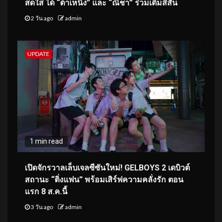
สดใส ได้ “ต้าเหนิง” และ “ณิชา” ร่วมเติมสีสัน
2 วัน ago
admin
UPDATE
1 min read
เปิดจักรวาลเล็บเจลซีซันใหม่! GELBOYS 2 เดบิวต์
สถานะ “ติ่งแฟน” พร้อมเสิร์ฟความคลั่งรัก ตอน
แรก 8 ส.ค.นี้
3 วัน ago
admin