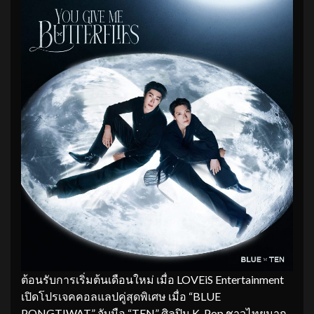
ต้อนรับการเริ่มต้นเดือนใหม่ เมื่อ LOVEiS Entertainment
เปิดโปรเจคคอลแลปคู่สุดพิเศษ เมื่อ “BLUE
PONGTIWAT” จับมือ “TEN” ศิลปิน K-Pop ชาวไทยมาก