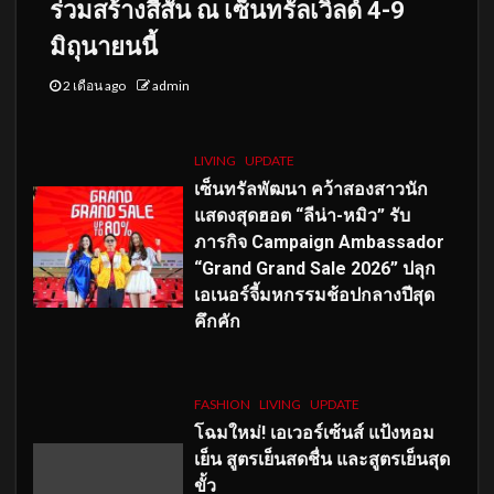
ร่วมสร้างสีสัน ณ เซ็นทรัลเวิลด์ 4-9
มิถุนายนนี้
2 เดือน ago
admin
LIVING
UPDATE
เซ็นทรัลพัฒนา คว้าสองสาวนัก
แสดงสุดฮอต “ลีน่า-หมิว” รับ
ภารกิจ Campaign Ambassador
“Grand Grand Sale 2026” ปลุก
เอเนอร์จี้มหกรรมช้อปกลางปีสุด
คึกคัก
FASHION
LIVING
UPDATE
โฉมใหม่
! เอเวอร์เซ้นส์ แป้งหอม
เย็น สูตรเย็นสดชื่น และสูตรเย็นสุด
ขั้ว