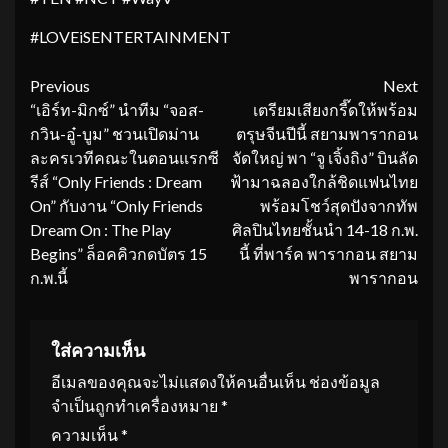
#LOVEiSENTERTAINMENT
Continue
Previous
Next
“เอิร์ท-มิกซ์” นำทีม “จอส-
เตรียมเสียงกรี๊ดให้พร้อม
Reading
กวิน-อู๋-บูม” ชวนเปิดม่าน
ตรุษจีนปีนี้ สยามพารากอน
ละครเวทีคณะในตอนแรกซี
จัดใหญ่ พา “จู เจิ้งถิง” บินลัด
รีส์ “Only Friends : Dream
ฟ้ามาฉลองใกล้ชิดแฟนไทย
On” กับงาน “Only Friends
พร้อมโชว์สุดปังจากทัพ
Dream On : The Play
ศิลปินไทยชั้นนำ 14-18 ก.พ.
Begins” ล็อคคิวกดบัตร 15
นี้ ที่พาร์ค พารากอน สยาม
ก.พ.นี้
พารากอน
ใส่ความเห็น
อีเมลของคุณจะไม่แสดงให้คนอื่นเห็น
ช่องข้อมูล
จำเป็นถูกทำเครื่องหมาย
*
ความเห็น
*