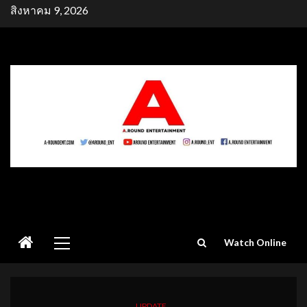
Skip
สิงหาคม 9, 2026
to
content
Primary
Watch Online
Menu
UPDATE