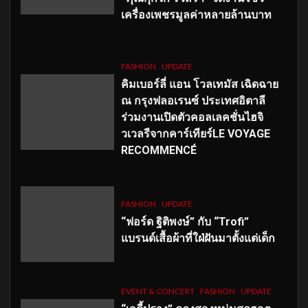
เครื่องเพชรมูลค่าหลายล้านบาท
FASHION
UPDATE
คิมเบอร์ลี่ แอน โวลเทมัส เฉิดฉาย
ณ กรุงฟลอเรนซ์ ประเทศอิตาลี
ร่วมงานเปิดตัวคอลเลคชั่นไฮจิ
วเวลรีจากคาร์เทียร์LE VOYAGE
RECOMMENCÉ
FASHION
UPDATE
“ฟอร์ด ฐิติพงษ์” กับ “Trofi”
แบรนด์เสื้อผ้าที่ใฝ่ฝันมาตั้งแต่เด็ก
EVENT & CONCERT
FASHION
UPDATE