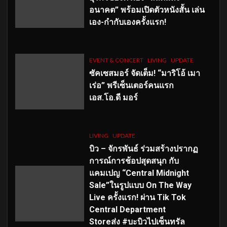
อนาคต” พร้อมเปิดตัวหนังสั้น เล่น
เอง-กำกับเองครั้งแรก!
EVENT & CONCERT
LIVING
UPDATE
ซัคเซสมอร์ จัดเต็ม
!
“มาริโอ้ เมา
เร่อ” พรีเซ็นเตอร์คนแรก
เอส
.โอ.ดี มอร์
LIVING
UPDATE
บิว – จักรพันธ์ ร่วมสร้างปรากฏ
การณ์การช้อปสุดสนุก กับ
แคมเปญ “Central Midnight
Sale”ในรูปแบบ On The Way
Live ครั้งแรก! ผ่าน Tik Tok
Central Department
Storeส่ง #บะบิวไปเซ็นทรัล