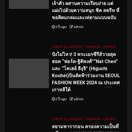
เจ้าตัว ผสานความเรียบง่าย แต่
แฝงไปด้วยความสนุก ชิค สตรีท ที่
ขอติดแกลมและเท่ตามแบบฉบับ
2 ปี ago
admin
EVENT & CONCERT
FASHION
UPDATE
ปังไม่ไหว! 3 พระเอกซีรีส์วายสุด
ฮอต “ฟอร์ด-ฐิติพงศ์”“Nat Chen”
และ “โคเฮย์ ฮิงุจิ” (Higuchi
Kouhei)บินลัดฟ้าร่วมงาน SEOUL
FASHION WEEK 2024 ณ ประเทศ
เกาหลีใต้
2 ปี ago
admin
EVENT & CONCERT
FASHION
UPDATE
สยามพารากอน ครองความเป็นที่