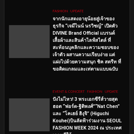
FASHION
UPDATE
จากนักแสดงอายุน้อยสู่เจ้าของ
ธุรกิจ “เจมีไนน์ นรวิชญ์” เปิดตัว
DIVINE Brand Official แบรนด์
เสื้อผ้าและสินค้าไลฟ์สไตล์ ที่
สะท้อนบุคลิกและความชอบของ
เจ้าตัว ผสานความเรียบง่าย แต่
แฝงไปด้วยความสนุก ชิค สตรีท ที่
ขอติดแกลมและเท่ตามแบบฉบับ
EVENT & CONCERT
FASHION
UPDATE
ปังไม่ไหว! 3 พระเอกซีรีส์วายสุด
ฮอต “ฟอร์ด-ฐิติพงศ์”“Nat Chen”
และ “โคเฮย์ ฮิงุจิ” (Higuchi
Kouhei)บินลัดฟ้าร่วมงาน SEOUL
FASHION WEEK 2024 ณ ประเทศ