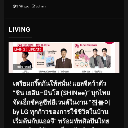
3 วัน ago
admin
LIVING
LIVING
UPDATE
1 min read
เตรียมกรี๊ดกันให้สนั่น! แอลจีคว้าตัว
“ชิน เยอึน–มินโฮ (SHINee)” บุกไทย
จัดเอ็กซ์คลูซีฟอีเวนต์ในงาน “집들이
by LG ทุกก้าวของการใช้ชีวิตในบ้าน
เริ่มต้นกับแอลจี” พร้อมทัพศิลปินไทย