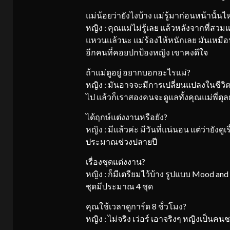
แม่น้อยว่ายังไงบ้าง แม่รู้มาก่อนหน้านั้น
หญิง : คุณแม่ไม่รู้เลย แล้วหลังจากที่สวมแ
แหวนแล้วนะ แม่ร้องไห้หนักเลย มันเหมือนด
อีกคนที่คอยปกป้องหญิง เขาคงดีใจ
ถ้าแม่ดูอยู่ อยากบอกอะไรแม่?
หญิง : มันอาจจะมีการเปลี่ยนแปลงในชีวิต
ไป แล้วก็เราสองคนจะดูแลทั้งคุณแม่พี่ตุลย์ 
ได้ฤกษ์แต่งงานหรือยัง?
หญิง : มีแล้วค่ะ มีวันที่แน่นอน แต่ว่ายังดูเ
ประมาณช่วงปลายปี
เรื่องชุดแต่งงาน?
หญิง : ก็มีเตรียมไว้บ้าง รูปแบบ Mood and T
ชุดมีประมาณ 4 ชุด
คุณใช้เวลาดูการ์ด 8 ช้่วโมง?
หญิง : ไม่จริง เว่อร์ เอาจริงๆ หญิงเป็น