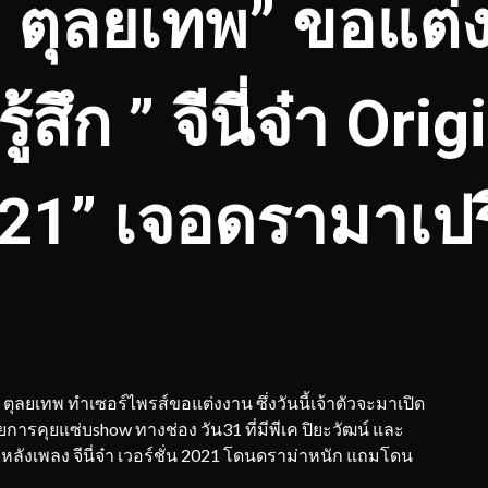
ย์ ตุลยเทพ” ขอแต
สึก ” จีนี่จ๋า Orig
 2021” เจอดรามาเปร
 ตุลยเทพ ทำเซอร์ไพรส์ขอแต่งงาน ซึ่งวันนี้เจ้าตัวจะมาเปิด
ารคุยแซ่บshow ทางช่อง วัน31 ที่มีพีเค ปิยะวัฒน์ และ
กหลังเพลง จีนี่จ๋า เวอร์ชั่น 2021 โดนดราม่าหนัก แถมโดน