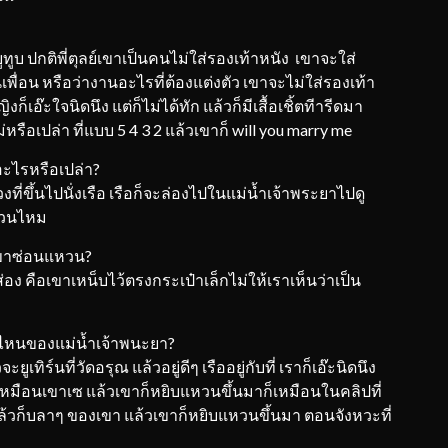
ยูทูบ ปกติพี่ตุลย์เขาเป็นคนไม่ใส่รองเท้าหนัง เขาจะใส่
พื่อน หรือว่างานอะไรที่ต้องแต่งตัว เขาจะไม่ใส่รองเท้า
งก็เอ๊ะใจนิดนึง แต่ก็ไม่ได้ทัก แล้วก็มีเสื้อเชิ้ตทีารีดมา
หรือเปล่า ที่แบบ 5 4 3 2 แล้วเขาก็ will you marry me
อะไรหรือเปล่า?
่วงที่ขึ้นไปนั่งเรือ เรือก็จะล่องไปในแม่น้ำเจ้าพระยาไปดู
หวนไหม
เขาซ่อนแหวน?
ส่อง คือเขาเหน็บไว้ตรงกระเป๋าเล็กไม่ให้เราเห็นว่าเป็น
วงไหนของแม่น้ำเจ้าพนะยา?
ะยูเทิร์นที่วัดอรุณ แล้วอยู่ดีๆ เรืออยู่กับที่ เราก็เอ๊ะนิดนึง
้สึกเหมือนเขาเซ แล้วเขาก็หยิบแหวนขึ้นมาก็เหมือนในคลิปที่
 แล้วก็บลาๆ ของเขา แล้วเขาก็หยิบแหวนขึ้นมา ตอนจังหวะที่