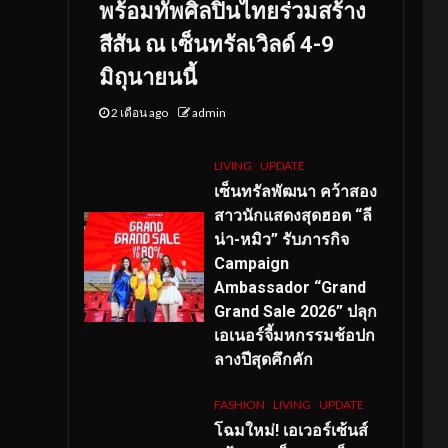
พร้อมทัพศิลปินไทยร่วมสร้าง
สีสัน ณ เซ็นทรัลเวิลด์ 4-9
มิถุนายนนี้
2 เดือน ago
admin
LIVING
UPDATE
เซ็นทรัลพัฒนา คว้าสอง
สาวนักแสดงสุดฮอต “ลี
น่า-หมิว” รับภารกิจ
Campaign
Ambassador “Grand
Grand Sale 2026” ปลุก
เอเนอร์จี้มหกรรมช้อปก
ลางปีสุดคึกคัก
FASHION
LIVING
UPDATE
โฉมใหม่
! เอเวอร์เซ้นส์