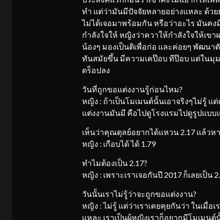
ทำ แต่ว่ามันมีปัจจัยหลายอย่างแหละ ด้ว
ไม่ได้เจอมาพร้อมกัน หรือว่าอะไร มันคงมีป
กำลังใจให้ หญิงว่าควาให้กำลังใจให้เขาผลิ
น้องๆ มองเป็นติเพื่อก่อ และค่อยๆ พัฒนา
ทันสมัยขึ้น มีความเคป๊อบ ทีป๊อบ แต่ในมุม
ดร็อปลง
วันที่ถูกขอแต่งงานรู้ก่อนไหม?
หญิง : ถ้าเป็นโมเมนต์นั้นเอาจริงๆไม่รู้ 
แต่งงานมันมี คือไปดูโรงแรมไปดูรูปแบบแ
เห็นว่าคุณตุลย์อยากได้แหวน 2.17 แล้วห
หญิง : เกือบได้ ได้ 1.79
ทำไมต้องเป็น 2.17?
หญิง : เพราะเราเจอกันปี 2017 ก็เลยเป็น 2
วันนั้นเราไม่รู้ว่าจะถูกขอแต่งงาน?
หญิง : ไม่รู้ แต่ว่าเราเคยคุยกันว่า ในเม
แหละ เราเป็นผู้หญิงเราก็อยากมีโมเมนต์นั