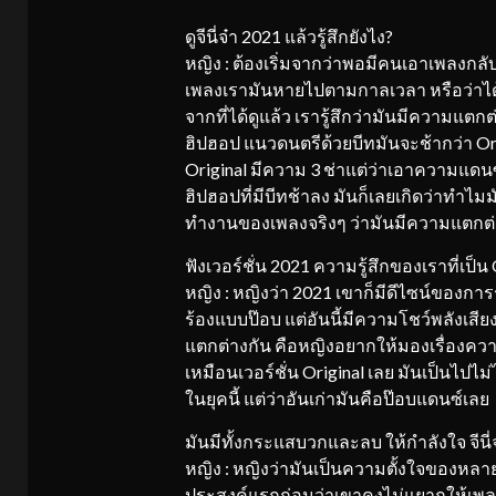
ดูจีนี่จ๋า 2021 แล้วรู้สึกยังไง?
หญิง : ต้องเริ่มจากว่าพอมีคนเอาเพลงกลับ
เพลงเรามันหายไปตามกาลเวลา หรือว่าได้มา
จากที่ได้ดูแล้ว เรารู้สึกว่ามันมีความแตก
ฮิปฮอป แนวดนตรีด้วยบีทมันจะช้ากว่า Ori
Original มีความ 3 ช่าแต่ว่าเอาความแดน
ฮิปฮอปที่มีบีทช้าลง มันก็เลยเกิดว่าทำไม
ทำงานของเพลงจริงๆ ว่ามันมีความแตกต่า
ฟังเวอร์ชั่น 2021 ความรู้สึกของเราที่เป็น O
หญิง : หญิงว่า 2021 เขาก็มีดีไซน์ของการ
ร้องแบบป๊อบ แต่อันนี้มีความโชว์พลังเสียง
แตกต่างกัน คือหญิงอยากให้มองเรื่องควา
เหมือนเวอร์ชั่น Original เลย มันเป็นไปไม
ในยุคนี้ แต่ว่าอันเก่ามันคือป๊อบแดนซ์เลย
มันมีทั้งกระแสบวกและลบ ให้กำลังใจ จีนี่จ
หญิง : หญิงว่ามันเป็นความตั้งใจของหลายๆ
ประสงค์แรกก่อนว่าเขาคงไม่แยากให้เพลง