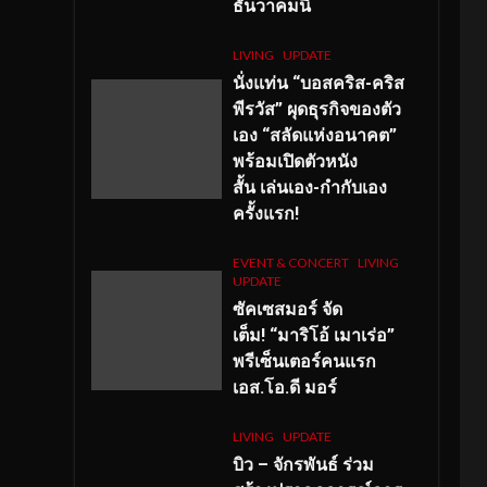
ธันวาคมนี้
LIVING
UPDATE
นั่งแท่น “บอสคริส-คริส
พีรวัส” ผุดธุรกิจของตัว
เอง “สลัดแห่งอนาคต”
พร้อมเปิดตัวหนัง
สั้น เล่นเอง-กำกับเอง
ครั้งแรก!
EVENT & CONCERT
LIVING
UPDATE
ซัคเซสมอร์ จัด
เต็ม
!
“มาริโอ้ เมาเร่อ”
พรีเซ็นเตอร์คนแรก
เอส
.โอ.ดี มอร์
LIVING
UPDATE
บิว – จักรพันธ์ ร่วม