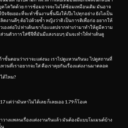
ยยุคโควิดด้วย การซ้อมอาจจะไม่ได้ซ้อมเหมือนเดิม มันอาจ
ัจจัยเยอะที่จะทำชิ้นงานชิ้นนึงให้เป๊ะไปทุกอย่าง ยังไงเป็น
ตงานดีๆ ต้อไปด้วยซ้ำ หญิงว่าติ เป็นการติเพื่อก่อ อยากให้
ตัวเองต่อไป ท่าเต้นเขาก็อะแดปจากท่าเก่ามาทำให้ดูมีความ
ส่วนตัวการใส่ซีจีที่มันมีแสงรอบๆ มันจะทำให้ท่าเต้นดู
แต่ถ้าขั้นตอนว่าเราจะแต่งนะ เราไปดูแหวนกันนะ ไปดูสถานที่
หวนที่เราอยากจะใส่ คือเราคุยกันเรื่องแต่งงานมาตลอด
าได้ไหม?
.17 แต่ว่ามันหาไม่ได้เลย ก็เลยเออ 1.79 ก็โอเค
ื่อเราวางแพลนเรื่องแต่งงานกันแล้ว มันต้องมีแบบโมเมนต์บ้าง
้น