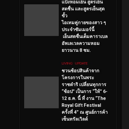
แป้งหอมเย็น สูตรเย็น
สดชื่น และสูตรเย็นสุด
ขั้ว
ไอเทมคู่กายของสาว ๆ
ประจำซัมเมอร์นี้
เย็นสดชื่นเต็มคาราเบล
อัพเลเวลความหอม
ยาวนาน
8
ชม.
LIVING
UPDATE
ชวนช้อปสินค้าจาก
โครงการในพระ
ราชดำริ เปลี่ยนทุกการ
“ช้อป” เป็นการ “ให้” 6-
12 ธ.ค. นี้ ที่ งาน “The
Royal Gift Festival
ครั้งที่ 4” ณ ศูนย์การค้า
เซ็นทรัลเวิลด์