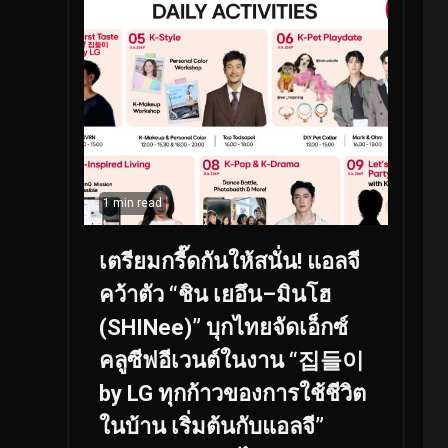
1 min read
เตรียมกรี๊ดกันให้สนั่น! แอลจี
คว้าตัว “ชิน เยอึน–มินโฮ
(SHINee)” บุกไทยจัดเอ็กซ์
คลูซีฟอีเวนต์ในงาน “집들이
by LG ทุกก้าวของการใช้ชีวิต
ในบ้าน เริ่มต้นกับแอลจี”