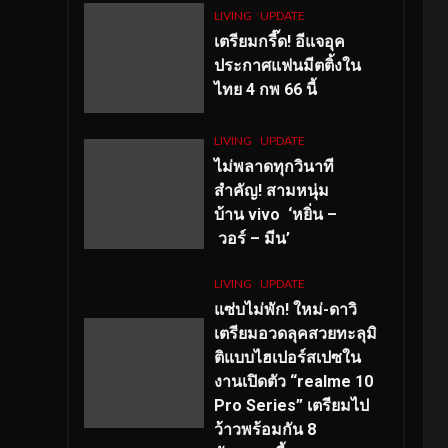
LIVING
UPDATE
เตรียมกรี๊ด! อีแจอุค
ประกาศแฟนมีตติ้งใน
ไทย 4 กพ 66 นี้
LIVING
UPDATE
ไม่พลาดทุกวินาที
สำคัญ
! สามหนุ่ม
บ้าน vivo ‘หยิ่น –
วอร์ – มีน’
LIVING
UPDATE
แซ่บไม่พัก! ใหม่-ดาวิ
เตรียมอวดลุคสวยทะลุมิ
ติแบบไฮเปอร์สเปซใน
งานเปิดตัว “realme 10
Pro Series” เตรียมไป
ว้าวพร้อมกัน 8