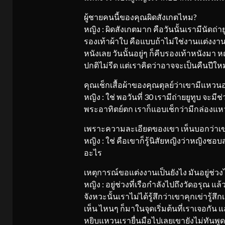
ผู้ชายคนนี้ของคุณผิดสังเกตไหม?
หญิง : ผิดสังเกตมาก คือวันนั้นเรามีนัดถ่า
รองเท้าผ้าใบ คือแบบถ้าไม่ใช่งานแต่งงานเ
หนังเลย วันนั้นอยู่ๆ ก็คีบรองเท้าหนังมา หญิ
ปกติไม่รีด แต่เราคิดว่าอาจจะเป็นคืนปีใหม่
คุณเช็กเสื้อผ้าของคุณตุลย์ว่าเขามีแหวน
หญิง : ใช่ พอวันที่ 30 เรามีถ่ายยูทูบ จะมีช
พระอาทิตย์ตก เราก็แอบเช็กว่ามีกล่องแ
เพราะความละเอียดของเขา เห็นบอกว่า
หญิง : ใช่ คือเขาก็รู้นิสัยหญิงว่าหญิงชอบ
อะไร
เหตุการณ์ขอแต่งงานเป็นยังไง มันอยู่ช่
หญิง : อยู่ช่วงที่เรือกำลังไปถึงวัดอรุณ แล้วจ
จังหวะนั้นเราไม่ได้รู้สึกว่าเขาคุกเข่ารู
เห็น ไหนๆ ก็มาในจุดเริ่มต้นที่เราเจอกัน
หยิบแหวนเรายื่นมือไปเลยเขายังไม่ทันพูด