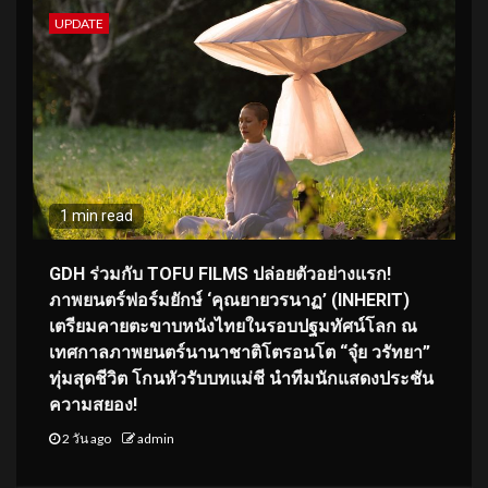
UPDATE
1 min read
GDH ร่วมกับ TOFU FILMS ปล่อยตัวอย่างแรก!
ภาพยนตร์ฟอร์มยักษ์ ‘คุณยายวรนาฏ’ (INHERIT)
เตรียมคายตะขาบหนังไทยในรอบปฐมทัศน์โลก ณ
เทศกาลภาพยนตร์นานาชาติโตรอนโต “จุ๋ย วรัทยา”
ทุ่มสุดชีวิต โกนหัวรับบทแม่ชี นำทีมนักแสดงประชัน
ความสยอง!
2 วัน ago
admin