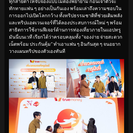
ทุกสายตาให้จับจ้องแบบไม่ต้องพยายาม ก่อนเจ้าตัวจะ
ทักทายแฟน ๆ อย่างเป็นกันเอง พร้อมเล่าถึงความชอบใน
การออกไปเปิดโลกกว้าง ทั้งทริปธรรมชาติที่ช่วยเติมพลัง
และทริปแอดเวนเจอร์ที่ได้ลองประสบการณ์ใหม่ ๆ พร้อม
สาธิตการใช้งานฟีเจอร์ด้านการท่องเที่ยวภายในแอปทรู
มันนี่บนเวที เรียกได้ว่าครอบคลุมทั้ง “จองง่าย จ่ายสะดวก
เน็ตพร้อม ประกันคุ้ม” ทำเอาแฟน ๆ อินกันสุด ๆ จนอยาก
วางแผนทริปของตัวเองทันที