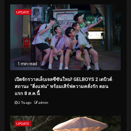
UPDATE
1 min read
เปิดจักรวาลเล็บเจลซีซันใหม่! GELBOYS 2 เดบิวต์
สถานะ “ติ่งแฟน” พร้อมเสิร์ฟความคลั่งรัก ตอน
แรก 8 ส.ค.นี้
2 วัน ago
admin
UPDATE