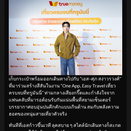
เก็บกระเป๋าพร้อมออกเดินทางไปกับ “เอส–ศุภ สง่าวรวงศ์”
ที่มาร่วมสร้างสีสันในงาน “One App, Easy Travel เที่ยว
ครบจบที่ทรูมันนี่” ท่ามกลางเสียงกรี๊ดและกำลังใจจาก
แฟนคลับที่มารอต้อนรับกันแน่นพื้นที่สยามเซ็นเตอร์
บรรยากาศอบอุ่นปนคึกคักแบบเกินต้าน สมกับพลังความ
ฮอตของหนุ่มสายเที่ยวตัวจริง
ทันทีที่เอสก้าวขึ้นเวที ลุคสบาย ๆ สไตล์นักเดินทางก็สะกด