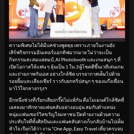
ความพิเศษไม่ได้มีแค่ช่วงพูดคุย เพราะภายในงานยัง
เสิร์ฟกิจกรรมอินเทอร์แอกทิฟมากมาย ไม่ว่าจะเป็น
กิจกรรมสะสมแสตมป์, AI Photobooth และเกมสนุก ๆ ที่
เปิดโอกาสให้แฟน ๆ ลุ้นเป็น 1 ใน 3 ผู้โชคดีขึ้นเวทีเล่นเกม
และถ่ายภาพกับเอส อย่างใกล้ชิด บรรยากาศเต็มไปด้วย
รอยยิ้มและเสียงเชียร์ ราวกับยกทริปสนุก ๆ ของแก๊งเพื่อน
มาไว้ใจกลางกรุงฯ
อีกหนึ่งช่วงที่เรียกเสียงกรี๊ดไม่แพ้กัน คือโมเมนต์ใกล้ชิดที่
เอสลงมาทักทายแฟนคลับอย่างอบอุ่น สมกับตำแหน่ง
หนุ่มแฟนเซอร์วิสขวัญใจมหาชน ปิดท้ายงานด้วยความ
ประทับใจที่ทั้งศิลปินและแฟนคลับต่างเก็บกลับบ้านไปเต็ม
หัวใจ เรียกได้ว่า งาน “One App, Easy Travel เที่ยวครบจบ