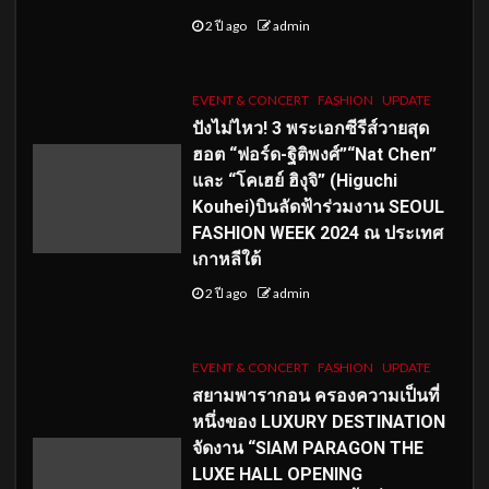
2 ปี ago
admin
EVENT & CONCERT
FASHION
UPDATE
ปังไม่ไหว! 3 พระเอกซีรีส์วายสุด
ฮอต “ฟอร์ด-ฐิติพงศ์”“Nat Chen”
และ “โคเฮย์ ฮิงุจิ” (Higuchi
Kouhei)บินลัดฟ้าร่วมงาน SEOUL
FASHION WEEK 2024 ณ ประเทศ
เกาหลีใต้
2 ปี ago
admin
EVENT & CONCERT
FASHION
UPDATE
สยามพารากอน ครองความเป็นที่
หนึ่งของ LUXURY DESTINATION
จัดงาน “SIAM PARAGON THE
LUXE HALL OPENING