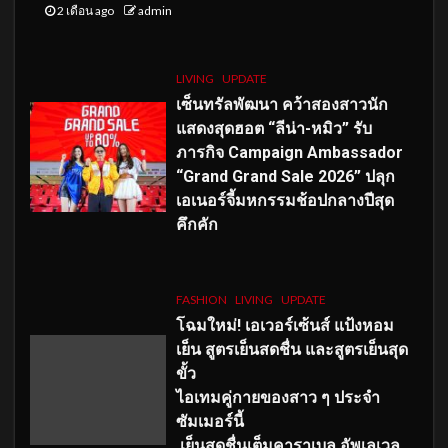
2 เดือน ago
admin
LIVING
UPDATE
เซ็นทรัลพัฒนา คว้าสองสาวนัก
แสดงสุดฮอต “ลีน่า-หมิว” รับ
ภารกิจ Campaign Ambassador
“Grand Grand Sale 2026” ปลุก
เอเนอร์จี้มหกรรมช้อปกลางปีสุด
คึกคัก
FASHION
LIVING
UPDATE
โฉมใหม่
! เอเวอร์เซ้นส์ แป้งหอม
เย็น สูตรเย็นสดชื่น และสูตรเย็นสุด
ขั้ว
ไอเทมคู่กายของสาว ๆ ประจำ
ซัมเมอร์นี้
เย็นสดชื่นเต็มคาราเบล อัพเลเวล