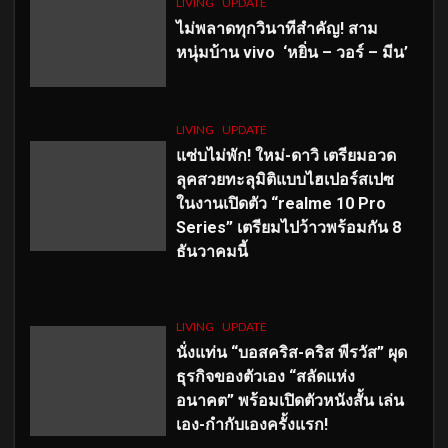
LIVING
UPDATE
ไม่พลาดทุกวินาทีสำคัญ
! สาม
หนุ่มบ้าน vivo ‘หยิ่น – วอร์ – มีน’
LIVING
UPDATE
แซ่บไม่พัก! ใหม่-ดาวิ เตรียมอวด
ลุคสวยทะลุมิติแบบไฮเปอร์สเปซ
ในงานเปิดตัว “realme 10 Pro
Series” เตรียมไปว้าวพร้อมกัน 8
ธันวาคมนี้
LIVING
UPDATE
นั่งแท่น “บอสคริส-คริส พีรวัส” ผุด
ธุรกิจของตัวเอง “สลัดแห่ง
อนาคต” พร้อมเปิดตัวหนังสั้น เล่น
เอง-กำกับเองครั้งแรก!