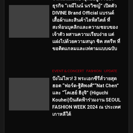
ธุรกิจ “เจมีไนน์ นรวิชญ์” เปิดตัว
DIVINE Brand Official แบรนด์
เสื้อผ้าและสินค้าไลฟ์สไตล์ ที่
สะท้อนบุคลิกและความชอบของ
เจ้าตัว ผสานความเรียบง่าย แต่
แฝงไปด้วยความสนุก ชิค สตรีท ที่
ขอติดแกลมและเท่ตามแบบฉบับ
EVENT & CONCERT
FASHION
UPDATE
ปังไม่ไหว! 3 พระเอกซีรีส์วายสุด
ฮอต “ฟอร์ด-ฐิติพงศ์”“Nat Chen”
และ “โคเฮย์ ฮิงุจิ” (Higuchi
Kouhei)บินลัดฟ้าร่วมงาน SEOUL
FASHION WEEK 2024 ณ ประเทศ
เกาหลีใต้