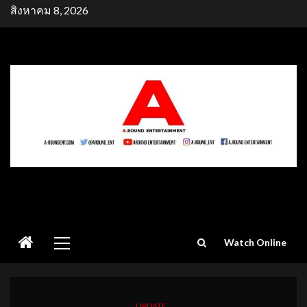
Skip
สิงหาคม 8, 2026
to
content
Primary
Watch Online
Menu
UPDATE