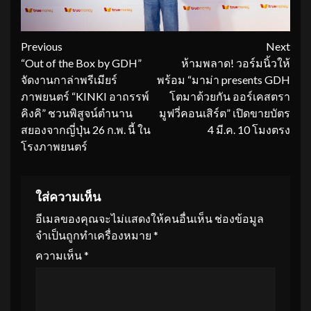
Continue
Previous
Next
“Out of the Box by GDH”
ห้ามพลาด! วอร์มนิ้วให้
Reading
จัดงานกาล่าพรีเมียร์
พร้อม “มาม่า presents GDH
ภาพยนตร์ “KINKI อาถรรพ์
โตมาด้วยกัน ออร์เคสตรา
คิงคิ” ชวนพิสูจน์ตำนาน
มูฟวี่คอนเสิร์ต” เปิดขายบัตร
สยองจากญี่ปุ่น 26 ก.พ. นี้ ใน
4 มี.ค. 10 โมงตรง
โรงภาพยนตร์
ใส่ความเห็น
อีเมลของคุณจะไม่แสดงให้คนอื่นเห็น
ช่องข้อมูล
จำเป็นถูกทำเครื่องหมาย
*
ความเห็น
*