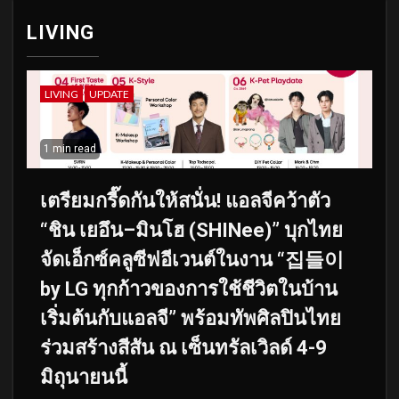
LIVING
LIVING
UPDATE
1 min read
เตรียมกรี๊ดกันให้สนั่น! แอลจีคว้าตัว
“ชิน เยอึน–มินโฮ (SHINee)” บุกไทย
จัดเอ็กซ์คลูซีฟอีเวนต์ในงาน “집들이
by LG ทุกก้าวของการใช้ชีวิตในบ้าน
เริ่มต้นกับแอลจี” พร้อมทัพศิลปินไทย
ร่วมสร้างสีสัน ณ เซ็นทรัลเวิลด์ 4-9
มิถุนายนนี้