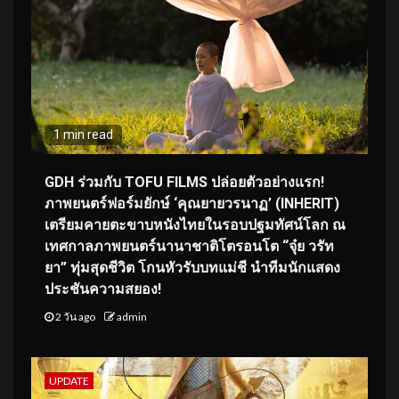
1 min read
GDH ร่วมกับ TOFU FILMS ปล่อยตัวอย่างแรก!
ภาพยนตร์ฟอร์มยักษ์ ‘คุณยายวรนาฏ’ (INHERIT)
เตรียมคายตะขาบหนังไทยในรอบปฐมทัศน์โลก ณ
เทศกาลภาพยนตร์นานาชาติโตรอนโต “จุ๋ย วรัท
ยา” ทุ่มสุดชีวิต โกนหัวรับบทแม่ชี นำทีมนักแสดง
ประชันความสยอง!
2 วัน ago
admin
UPDATE