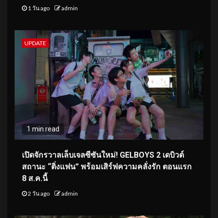
1 วัน ago
admin
UPDATE
1 min read
เปิดจักรวาลเล็บเจลซีซันใหม่! GELBOYS 2 เดบิวต์
สถานะ “ติ่งแฟน” พร้อมเสิร์ฟความคลั่งรัก ตอนแรก
8 ส.ค.นี้
2 วัน ago
admin