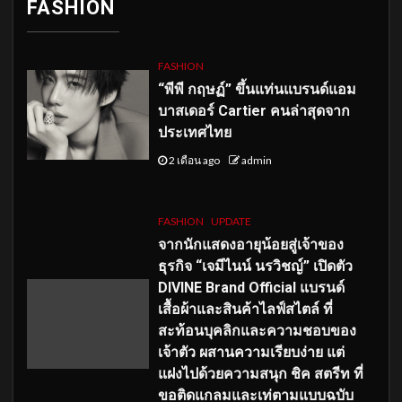
FASHION
FASHION
“พีพี กฤษฏ์” ขึ้นแท่นแบรนด์แอม
บาสเดอร์ Cartier คนล่าสุดจาก
ประเทศไทย
2 เดือน ago
admin
FASHION
UPDATE
จากนักแสดงอายุน้อยสู่เจ้าของ
ธุรกิจ “เจมีไนน์ นรวิชญ์” เปิดตัว
DIVINE Brand Official แบรนด์
เสื้อผ้าและสินค้าไลฟ์สไตล์ ที่
สะท้อนบุคลิกและความชอบของ
เจ้าตัว ผสานความเรียบง่าย แต่
แฝงไปด้วยความสนุก ชิค สตรีท ที่
ขอติดแกลมและเท่ตามแบบฉบับ