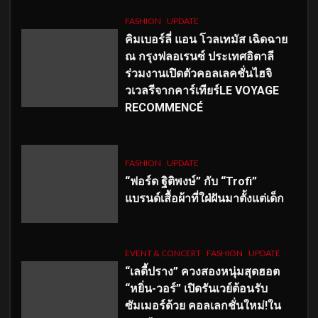
FASHION
UPDATE
คิมเบอร์ลี่ แอน โวลเทมัส เฉิดฉาย
ณ กรุงฟลอเรนซ์ ประเทศอิตาลี
ร่วมงานเปิดตัวคอลเลคชั่นไฮจิ
วเวลรีจากคาร์เทียร์LE VOYAGE
RECOMMENCÉ
FASHION
UPDATE
“ฟอร์ด ฐิติพงษ์” กับ “Trofi”
แบรนด์เสื้อผ้าที่ใฝ่ฝันมาตั้งแต่เด็ก
EVENT & CONCERT
FASHION
UPDATE
“เลดี้ปราง” ควงสองหนุ่มสุดฮอต
“หยิ่น-วอร์” เปิดรันเวย์ต้อนรับ
ซัมเมอร์ด้วย คอลเลกชั่นใหม่!ใน