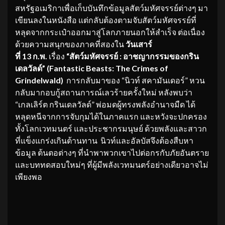
สหรัฐอเมริกาเพื่อเก็บบันทึกข้อมูลสัตว์มหัศจรรย์ต่างๆ มา
เขียนลงในหนังสือ แต่กลับต้องตามจับสัตว์มหัศจรรย์ที่
หลุดจากกระเป๋าออกมาสู่โลกภายนอกให้สำเร็จ ต่อเนื่อง
ด้วยความสนุกของภาคที่สองใน
วันเสาร์
ที่ 13 ก.พ.
เรื่อง
“สัตว์มหัศจรรย์ : อาชญากรรมของกริน
เดลวัลด์” (Fantastic Beasts: The Crimes of
Grindelwald)
การกลับมาของ “นิวท์ สคามันเดอร์” หวน
กลับมากอบกู้สถานการณ์เลวร้ายครั้งใหม่ หลังพบว่า
“เกลเลิร์ต กรินเดลวัลด์” พ่อมดผู้ทรงพลังอำนาจมืด ได้
หลุดหนีจากการจับกุมได้ในภาคแรก และหวังจะปกครอง
ทั้งโลกเวทมนตร์ และประชากรมนุษย์ ด้วยพลังและสาวก
ที่แข็งแกร่งเกินต้านทาน นิวท์และอัลบัสจึงต้องสืบหา
ข้อมูล ต้นตอต่างๆ ที่นำพาพวกเขาไปต่อกรกับภัยอันตราย
และบททดสอบใหม่ๆ ที่ผู้มีพลังเวทมนตร์อย่างเดียวอาจไม่
เพียงพอ