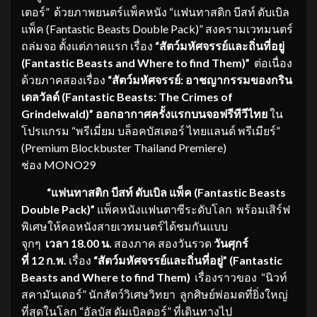
เตอร์” ด้วยภาพยนตร์แพ็คหนัง “แฟนทาสติก บีสท์ ดับเบิล
แพ็ค (Fantastic Beasts Double Pack)” สงครามเวทมนตร์
ถล่มจอ ตั้งแต่ภาคแรก เรื่อง
“สัตว์มหัศจรรย์และถิ่นที่อยู่
(
Fantastic Beasts and Where to find Them)”
ต่อเนื่อง
ด้วยภาคสองเรื่อง
“สัตว์มหัศจรรย์: อาชญากรรมของกริน
เดลวัลด์ (
Fantastic Beasts: The Crimes of
Grindelwald)” ออกอากาศครั้งแรกบนจอฟรีทีวีไทย
ใน
โปรแกรม “พรีเมี่ยม บล็อคบัสเตอร์ ไทยแลนด์ พรีเมียร์”
(Premium Blockbuster Thailand Premiere)
ช่อง MONO29
“แฟนทาสติก บีสท์ ดับเบิล แพ็ค (Fantastic Beasts
Double Pack)”
แพ็คหนังแฟนตาซีระดับโลก พร้อมเสิร์ฟ
พิเศษให้คอหนังสายเวทมนตร์ได้ชมกันแบบ
จุกๆ
เวลา 18.00 น.
สองภาค สองวันรวด
วันศุกร์
ที่ 12 ก.พ.
เรื่อง
“สัตว์มหัศจรรย์และถิ่นที่อยู่” (Fantastic
Beasts and Where to find Them)
เรื่องราวของ “นิวท์
สคามันเดอร์” นักสัตว์วิเศษวิทยา ลูกศิษย์พ่อมดที่ยิ่งใหญ่
ที่สุดในโลก “อัลบัส ดัมเบิลดอร์” ที่เดินทางไป