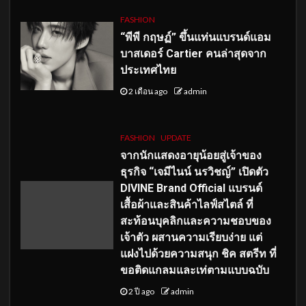
FASHION
“พีพี กฤษฏ์” ขึ้นแท่นแบรนด์แอม
บาสเดอร์ Cartier คนล่าสุดจาก
ประเทศไทย
2 เดือน ago
admin
FASHION
UPDATE
จากนักแสดงอายุน้อยสู่เจ้าของ
ธุรกิจ “เจมีไนน์ นรวิชญ์” เปิดตัว
DIVINE Brand Official แบรนด์
เสื้อผ้าและสินค้าไลฟ์สไตล์ ที่
สะท้อนบุคลิกและความชอบของ
เจ้าตัว ผสานความเรียบง่าย แต่
แฝงไปด้วยความสนุก ชิค สตรีท ที่
ขอติดแกลมและเท่ตามแบบฉบับ
2 ปี ago
admin