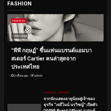
FASHION
FASHION
1 min read
“พีพี กฤษฏ์” ขึ้นแท่นแบรนด์แอมบา
สเดอร์ Cartier คนล่าสุดจาก
ประเทศไทย
2 เดือน ago
admin
FASHION
UPDATE
จากนักแสดงอายุน้อยสู่เจ้าของ
ธุรกิจ “เจมีไนน์ นรวิชญ์” เปิดตัว
DIVINE Brand Official แบรนด์