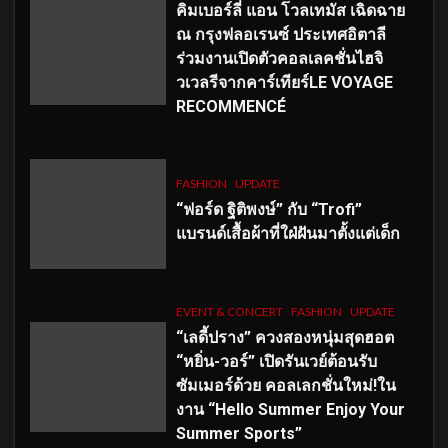
คิมเบอร์ลี่ แอน โวลเทมัส เฉิดฉาย
ณ กรุงฟลอเรนซ์ ประเทศอิตาลี
ร่วมงานเปิดตัวคอลเลคชั่นไฮจิ
วเวลรีจากคาร์เทียร์LE VOYAGE
RECOMMENCÉ
FASHION
UPDATE
“ฟอร์ด ฐิติพงษ์” กับ “Trofi”
แบรนด์เสื้อผ้าที่ใฝ่ฝันมาตั้งแต่เด็ก
EVENT & CONCERT
FASHION
UPDATE
“เลดี้ปราง” ควงสองหนุ่มสุดฮอต
“หยิ่น-วอร์” เปิดรันเวย์ต้อนรับ
ซัมเมอร์ด้วย คอลเลกชั่นใหม่!ใน
งาน “Hello Summer Enjoy Your
Summer Sports”