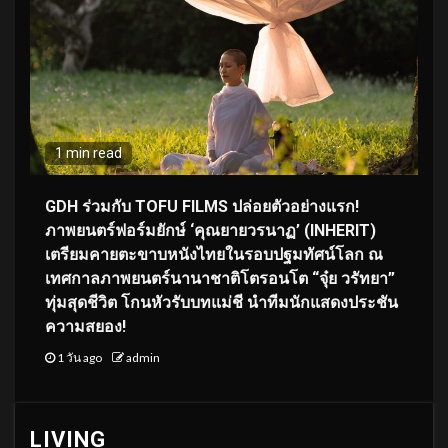
1 min read
GDH ร่วมกับ TOFU FILMS ปล่อยตัวอย่างแรก!
ภาพยนตร์ฟอร์มยักษ์ ‘คุณยายวรนาฏ’ (INHERIT)
เตรียมคายตะขาบหนังไทยในรอบปฐมทัศน์โลก ณ
เทศกาลภาพยนตร์นานาชาติโตรอนโต “จุ๋ย วรัทยา”
ทุ่มสุดชีวิต โกนหัวรับบทแม่ชี นำทีมนักแสดงประชัน
ความสยอง!
1 วัน ago
admin
LIVING