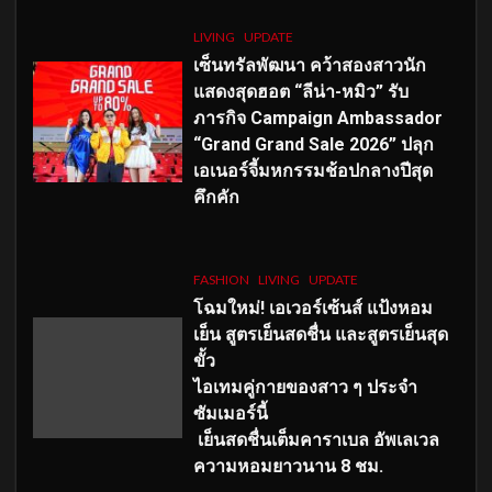
LIVING
UPDATE
เซ็นทรัลพัฒนา คว้าสองสาวนัก
แสดงสุดฮอต “ลีน่า-หมิว” รับ
ภารกิจ Campaign Ambassador
“Grand Grand Sale 2026” ปลุก
เอเนอร์จี้มหกรรมช้อปกลางปีสุด
คึกคัก
FASHION
LIVING
UPDATE
โฉมใหม่
! เอเวอร์เซ้นส์ แป้งหอม
เย็น สูตรเย็นสดชื่น และสูตรเย็นสุด
ขั้ว
ไอเทมคู่กายของสาว ๆ ประจำ
ซัมเมอร์นี้
เย็นสดชื่นเต็มคาราเบล อัพเลเวล
ความหอมยาวนาน
8
ชม.