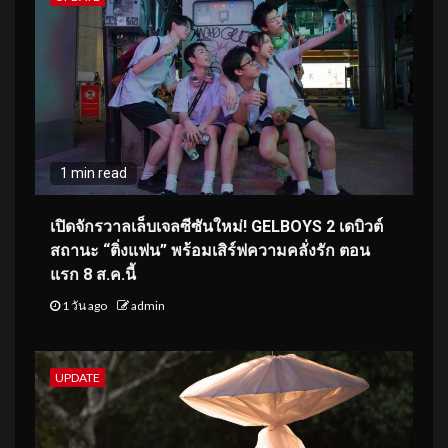
1 min read
เปิดจักรวาลเล็บเจลซีซันใหม่! GELBOYS 2 เดบิวต์
สถานะ “ติ่งแฟน” พร้อมเสิร์ฟความคลั่งรัก ตอน
แรก 8 ส.ค.นี้
1 วัน ago
admin
UPDATE