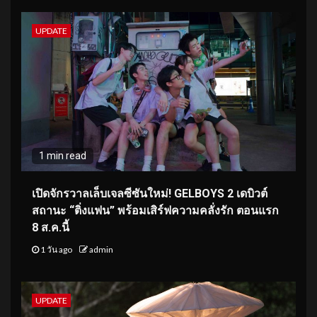
UPDATE
1 min read
เปิดจักรวาลเล็บเจลซีซันใหม่! GELBOYS 2 เดบิวต์
สถานะ “ติ่งแฟน” พร้อมเสิร์ฟความคลั่งรัก ตอนแรก
8 ส.ค.นี้
1 วัน ago
admin
UPDATE