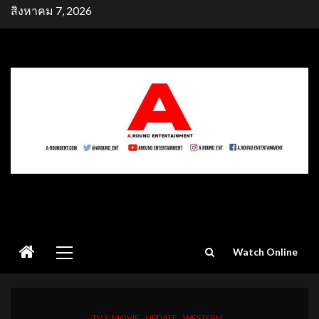
Skip
สิงหาคม 7, 2026
to
content
Primary
Watch Online
Menu
TV & MOVIE
UPDATE
WESTERN