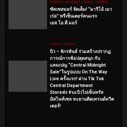
EVENT & CONCERT
LIVING
UPDATE
ซัคเซสมอร์ จัดเต็ม
!
“มาริโอ้ เมา
เร่อ” พรีเซ็นเตอร์คนแรก
เอส
.โอ.ดี มอร์
LIVING
UPDATE
บิว – จักรพันธ์ ร่วมสร้างปรากฏ
การณ์การช้อปสุดสนุก กับ
แคมเปญ “Central Midnight
Sale”ในรูปแบบ On The Way
Live ครั้งแรก! ผ่าน Tik Tok
Central Department
Storeส่ง #บะบิวไปเซ็นทรัล
มิดไนท์เซล ทะยานติดเทรนด์ทวิต
เตอร์!