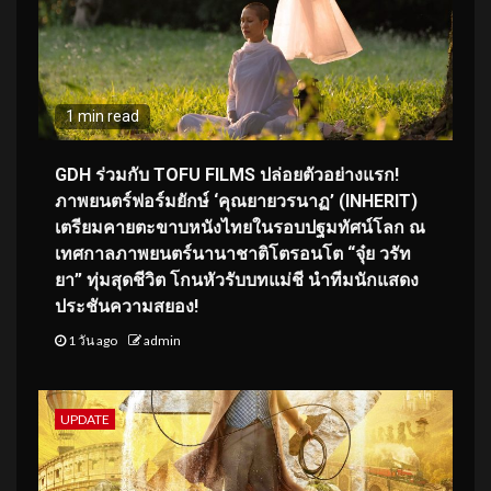
1 min read
GDH ร่วมกับ TOFU FILMS ปล่อยตัวอย่างแรก!
ภาพยนตร์ฟอร์มยักษ์ ‘คุณยายวรนาฏ’ (INHERIT)
เตรียมคายตะขาบหนังไทยในรอบปฐมทัศน์โลก ณ
เทศกาลภาพยนตร์นานาชาติโตรอนโต “จุ๋ย วรัท
ยา” ทุ่มสุดชีวิต โกนหัวรับบทแม่ชี นำทีมนักแสดง
ประชันความสยอง!
1 วัน ago
admin
UPDATE