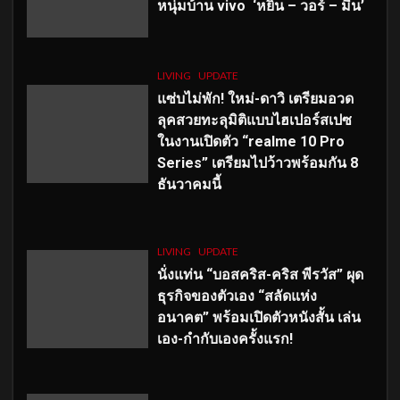
หนุ่มบ้าน vivo ‘หยิ่น – วอร์ – มีน’
LIVING
UPDATE
แซ่บไม่พัก! ใหม่-ดาวิ เตรียมอวด
ลุคสวยทะลุมิติแบบไฮเปอร์สเปซ
ในงานเปิดตัว “realme 10 Pro
Series” เตรียมไปว้าวพร้อมกัน 8
ธันวาคมนี้
LIVING
UPDATE
นั่งแท่น “บอสคริส-คริส พีรวัส” ผุด
ธุรกิจของตัวเอง “สลัดแห่ง
อนาคต” พร้อมเปิดตัวหนังสั้น เล่น
เอง-กำกับเองครั้งแรก!