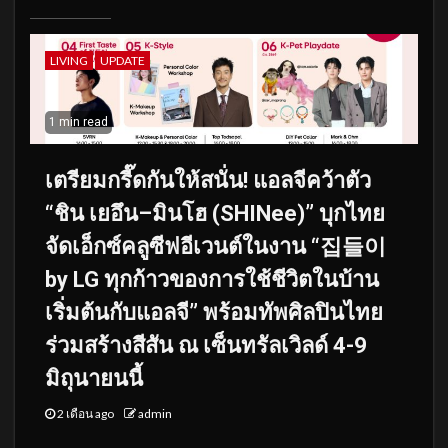
LIVING
UPDATE
1 min read
เตรียมกรี๊ดกันให้สนั่น! แอลจีคว้าตัว
“ชิน เยอึน–มินโฮ (SHINee)” บุกไทย
จัดเอ็กซ์คลูซีฟอีเวนต์ในงาน “집들이
by LG ทุกก้าวของการใช้ชีวิตในบ้าน
เริ่มต้นกับแอลจี” พร้อมทัพศิลปินไทย
ร่วมสร้างสีสัน ณ เซ็นทรัลเวิลด์ 4-9
มิถุนายนนี้
2 เดือน ago
admin