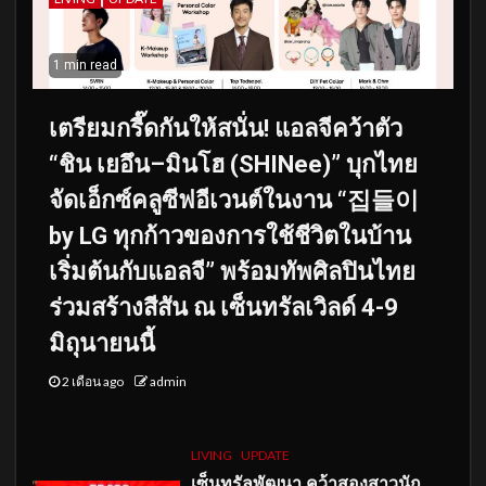
1 min read
เตรียมกรี๊ดกันให้สนั่น! แอลจีคว้าตัว
“ชิน เยอึน–มินโฮ (SHINee)” บุกไทย
จัดเอ็กซ์คลูซีฟอีเวนต์ในงาน “집들이
by LG ทุกก้าวของการใช้ชีวิตในบ้าน
เริ่มต้นกับแอลจี” พร้อมทัพศิลปินไทย
ร่วมสร้างสีสัน ณ เซ็นทรัลเวิลด์ 4-9
มิถุนายนนี้
2 เดือน ago
admin
LIVING
UPDATE
เซ็นทรัลพัฒนา คว้าสองสาวนัก