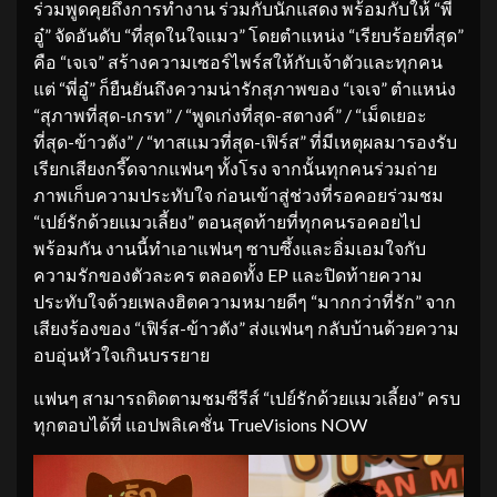
ร่วมพูดคุยถึงการทำงาน ร่วมกับนักแสดง พร้อมกับให้ “พี่
อู๋” จัดอันดับ “ที่สุดในใจแมว” โดยตำแหน่ง “เรียบร้อยที่สุด”
คือ “เจเจ” สร้างความเซอร์ไพร์สให้กับเจ้าตัวและทุกคน
แต่ “พี่อู๋” ก็ยืนยันถึงความน่ารักสุภาพของ “เจเจ” ตำแหน่ง
“สุภาพที่สุด-เกรท” / “พูดเก่งที่สุด-สตางค์” / “เม็ดเยอะ
ที่สุด-ข้าวตัง” / “ทาสแมวที่สุด-เฟิร์ส” ที่มีเหตุผลมารองรับ
เรียกเสียงกรี๊ดจากแฟนๆ ทั้งโรง จากนั้นทุกคนร่วมถ่าย
ภาพเก็บความประทับใจ ก่อนเข้าสู่ช่วงที่รอคอยร่วมชม
“เปย์รักด้วยแมวเลี้ยง” ตอนสุดท้ายที่ทุกคนรอคอยไป
พร้อมกัน งานนี้ทำเอาแฟนๆ ซาบซึ้งและอิ่มเอมใจกับ
ความรักของตัวละคร ตลอดทั้ง EP และปิดท้ายความ
ประทับใจด้วยเพลงฮิตความหมายดีๆ “มากกว่าที่รัก” จาก
เสียงร้องของ “เฟิร์ส-ข้าวตัง” ส่งแฟนๆ กลับบ้านด้วยความ
อบอุ่นหัวใจเกินบรรยาย
แฟนๆ สามารถติดตามชมซีรีส์ “เปย์รักด้วยแมวเลี้ยง” ครบ
ทุกตอบได้ที่ แอปพลิเคชั่น TrueVisions NOW