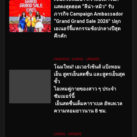
แสดงสุดฮอต “ลีน่า-หมิว” รับ
ภารกิจ Campaign Ambassador
“Grand Grand Sale 2026” ปลุก
เอเนอร์จี้มหกรรมช้อปกลางปีสุด
คึกคัก
FASHION
LIVING
UPDATE
โฉมใหม่
! เอเวอร์เซ้นส์ แป้งหอม
เย็น สูตรเย็นสดชื่น และสูตรเย็นสุด
ขั้ว
ไอเทมคู่กายของสาว ๆ ประจำ
ซัมเมอร์นี้
เย็นสดชื่นเต็มคาราเบล อัพเลเวล
ความหอมยาวนาน
8
ชม.
LIVING
UPDATE