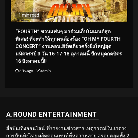
1 min read
“FOURTH” ชวนแฟนๆ มาร่วมเก็บโมเมนต์สุด
พิเศษ! ที่จะทำให้ทุกคนต้องร้อง “OH MY FOURTH
CONCERT” งานคอนเสิร์ตเดี่ยวครั้งยิ่งใหญ่สุด
มหัศจรรย์ 3 วัน 16-17-18 ตุลาคมนี้ ปักหมุดกดบัตร
16 สิงหาคมนี้!!
2 วัน ago
admin
A.ROUND ENTERTAINMENT
สื่อบันเทิงออนไลน์ ที่รายงานข่าวสาร เหตุการณ์ในแวดวง
การบันเทิงไทย ผลิตคอนเทนท์ที่หลากหลาย ครอบคลุมทั้ง 2