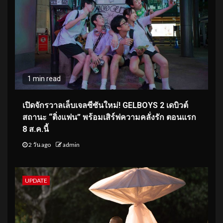
1 min read
เปิดจักรวาลเล็บเจลซีซันใหม่! GELBOYS 2 เดบิวต์
สถานะ “ติ่งแฟน” พร้อมเสิร์ฟความคลั่งรัก ตอนแรก
8 ส.ค.นี้
2 วัน ago
admin
UPDATE