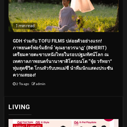
1 min read
GDH ร่วมกับ TOFU FILMS ปล่อยตัวอย่างแรก!
ภาพยนตร์ฟอร์มยักษ์ ‘คุณยายวรนาฏ’ (INHERIT)
เตรียมคายตะขาบหนังไทยในรอบปฐมทัศน์โลก ณ
เทศกาลภาพยนตร์นานาชาติโตรอนโต “จุ๋ย วรัทยา”
ทุ่มสุดชีวิต โกนหัวรับบทแม่ชี นำทีมนักแสดงประชัน
ความสยอง!
2 วัน ago
admin
LIVING
LIVING
UPDATE