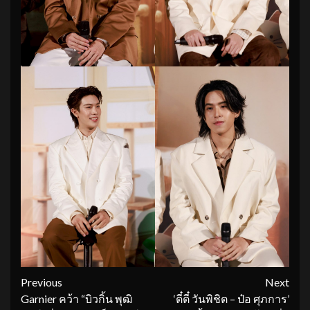
Continue
Previous
Next
Garnier คว้า “บิวกิ้น พุฒิ
‘ตี๋ตี๋ วันพิชิต – ป๋อ ศุภการ’
Reading