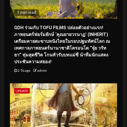
1 min read
GDH ร่วมกับ TOFU FILMS ปล่อยตัวอย่างแรก!
ภาพยนตร์ฟอร์มยักษ์ ‘คุณยายวรนาฏ’ (INHERIT)
เตรียมคายตะขาบหนังไทยในรอบปฐมทัศน์โลก ณ
เทศกาลภาพยนตร์นานาชาติโตรอนโต “จุ๋ย วรัท
ยา” ทุ่มสุดชีวิต โกนหัวรับบทแม่ชี นำทีมนักแสดง
ประชันความสยอง!
2 วัน ago
admin
UPDATE