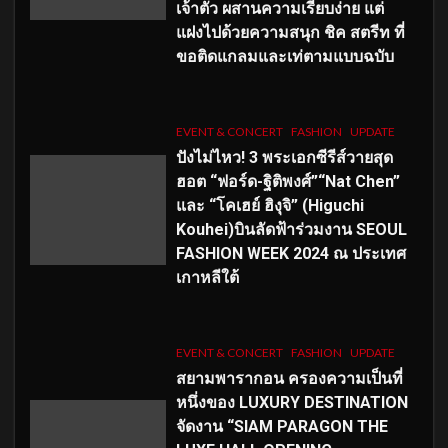
เจ้าตัว ผสานความเรียบง่าย แต่
แฝงไปด้วยความสนุก ชิค สตรีท ที่
ขอติดแกลมและเท่ตามแบบฉบับ
EVENT & CONCERT
FASHION
UPDATE
ปังไม่ไหว! 3 พระเอกซีรีส์วายสุด
ฮอต “ฟอร์ด-ฐิติพงศ์”“Nat Chen”
และ “โคเฮย์ ฮิงุจิ” (Higuchi
Kouhei)บินลัดฟ้าร่วมงาน SEOUL
FASHION WEEK 2024 ณ ประเทศ
เกาหลีใต้
EVENT & CONCERT
FASHION
UPDATE
สยามพารากอน ครองความเป็นที่
หนึ่งของ LUXURY DESTINATION
จัดงาน “SIAM PARAGON THE