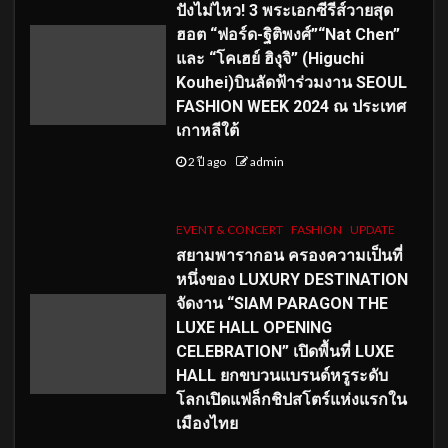
ปังไม่ไหว! 3 พระเอกซีรีส์วายสุด
ฮอต “ฟอร์ด-ฐิติพงศ์”“Nat Chen”
และ “โคเฮย์ ฮิงุจิ” (Higuchi
Kouhei)บินลัดฟ้าร่วมงาน SEOUL
FASHION WEEK 2024 ณ ประเทศ
เกาหลีใต้
2 ปี ago
admin
EVENT & CONCERT
FASHION
UPDATE
สยามพารากอน ครองความเป็นที่
หนึ่งของ LUXURY DESTINATION
จัดงาน “SIAM PARAGON THE
LUXE HALL OPENING
CELEBRATION” เปิดพื้นที่ LUXE
HALL ยกขบวนแบรนด์หรูระดับ
โลกเปิดแฟล็กชิปสโตร์แห่งแรกใน
เมืองไทย