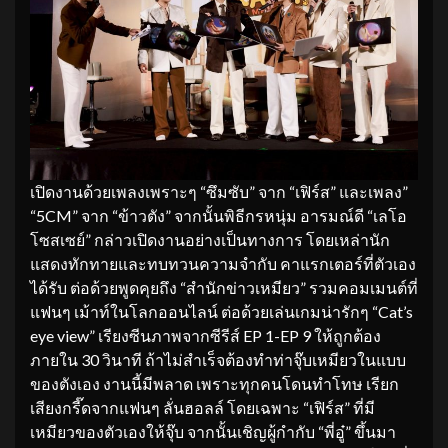
เปิดงานด้วยเพลงเพราะๆ “ซึมซับ” จาก “เฟิร์ส” และเพลง”
“5CM” จาก “ข้าวตัง” จากนั้นพิธีกรหนุ่ม อารมณ์ดี “เลโอ
โซสเซย์” กล่าวเปิดงานอย่างเป็นทางการ โดยเหล่านัก
แสดงทักทายและทบทวนความจำกับ คาแรกเตอร์ที่ตัวเอง
ได้รับ ต่อด้วยพูดคุยถึง “สำนักข่าวเหมียว” รวมคอมเมนต์ที่
แฟนๆ เม้าท์ในโลกออนไลน์ ต่อด้วยเล่นเกมน่ารักๆ “Cat’s
eye view” เรียงซีนภาพจากซีรีส์ EP 1-EP 9 ให้ถูกต้อง
ภายใน 30 วินาที ถ้าไม่สำเร็จต้องทำท่าจุ๊บเหมียวในแบบ
ของตังเอง งานนี้มีพลาด เพราะทุกคนโดนทำโทษ เรียก
เสียงกรี๊ดจากแฟนๆ ลั่นฮอลล์ โดยเฉพาะ “เฟิร์ส” ที่มี
เหมียวของตัวเองให้จุ๊บ จากนั้นเชิญผู้กำกับ “พี่อู๋” ขึ้นมา