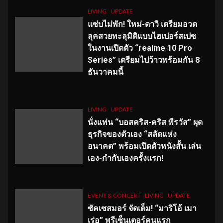
LIVING
UPDATE
แซ่บไม่พัก! ใหม่-ดาวิ เตรียมอวด
ลุคสวยทะลุมิติแบบไฮเปอร์สเปซ
ในงานเปิดตัว “realme 10 Pro
Series” เตรียมไปว้าวพร้อมกัน 8
ธันวาคมนี้
LIVING
UPDATE
นั่งแท่น “บอสคริส-คริส พีรวัส” ผุด
ธุรกิจของตัวเอง “สลัดแห่ง
อนาคต” พร้อมเปิดตัวหนังสั้น เล่น
เอง-กำกับเองครั้งแรก!
EVENT & CONCERT
LIVING
UPDATE
ซัคเซสมอร์ จัดเต็ม
!
“มาริโอ้ เมา
เร่อ” พรีเซ็นเตอร์คนแรก