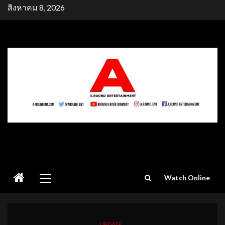
Skip
สิงหาคม 8, 2026
to
content
Primary
Watch Online
Menu
UPDATE