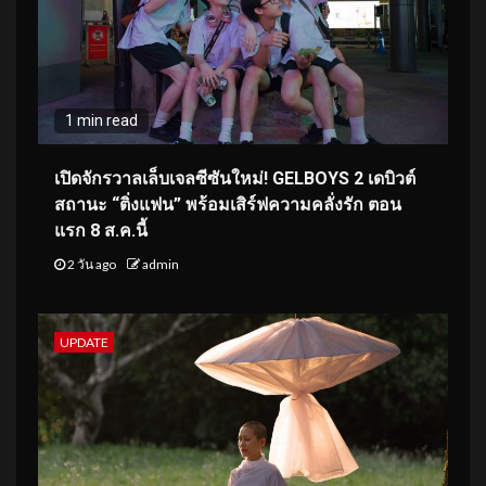
1 min read
เปิดจักรวาลเล็บเจลซีซันใหม่! GELBOYS 2 เดบิวต์
สถานะ “ติ่งแฟน” พร้อมเสิร์ฟความคลั่งรัก ตอน
แรก 8 ส.ค.นี้
2 วัน ago
admin
UPDATE