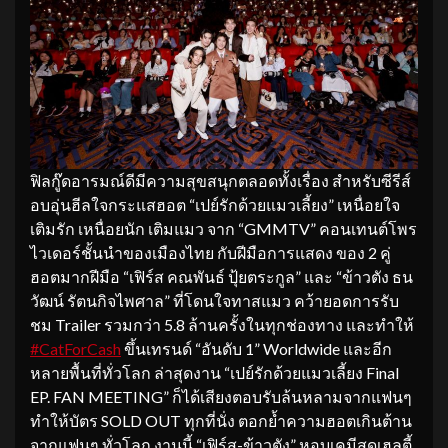
ฟิลกู๊ดอารมณ์ดีมีความสุขสนุกตลอดทั้งเรื่อง สำหรับซีรีส์
อบอุ่นฮีลใจกระแสฮอต “เปย์รักด้วยแมวเลี้ยง” เหนื่อยใจ
เติมรัก เหนื่อยนัก เติมแมว จาก “GMMTV” คอนเทนต์โพร
ไวเดอร์ชั้นนำของเมืองไทย กับฝีมือการแสดง ของ 2 คู่
ฮอตมากฝีมือ “เฟิร์ส คณพันธ์ ปุ้ยตระกูล” และ “ข้าวตัง ธน
วัฒน์ รัตนกิจไพศาล” ที่โดนใจทาสแมว คว้ายอดการรับ
ชม Trailer รวมกว่า 5.8 ล้านครั้งในทุกช่องทาง และทำให้
#CatForCash
ขึ้นเทรนด์ “อันดับ 1” Worldwide และอีก
หลายพื้นที่ทั่วโลก ล่าสุดงาน “เปย์รักด้วยแมวเลี้ยง Final
EP. FAN MEETING” ก็ได้เสียงตอบรับล้นหลามจากแฟนๆ
ทำให้บัตร SOLD OUT ทุกที่นั่ง ตอกย้ำความฮอตเกินต้าน
จากแฟนๆ ทั่วโลก งานนี้ “เฟิร์ส-ข้าวตัง” หอบเคมีสุดเฮลตี้