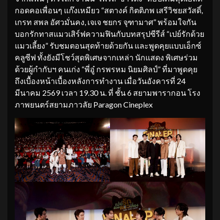
กอดคอเพื่อนๆ แก๊งเหมียว “สตางค์ กิตติภพ เสรีวิชยสวัสดิ์,
เกรท สพล อัศวมั่นคง, เจเจ ชยกร จุฑามาศ” พร้อมใจกัน
บอกรักทาสแมวเสิร์ฟความฟินกับบทสรุปซีรีส์ “เปย์รักด้วย
แมวเลี้ยง” รับชมตอนสุดท้ายด้วยกัน และพูดคุยแบบเอ็กซ์
คลูซีฟ ทั้งยังมีโชว์สุดพิเศษจากเหล่า นักแสดง พิเศษร่วม
ด้วยผู้กำกับฯ คนเก่ง “พี่อู๋ กรพรหม นิยมศิลป์” ที่มาพูดคุย
ถึงเบื้องหน้าเบื้องหลังการทำงาน เมื่อวันอังคารที่ 24
มีนาคม 2569 เวลา 19.30 น. ที่ ชั้น 6 สยามพารากอน โรง
ภาพยนตร์สยามภาวลัย Paragon Cineplex