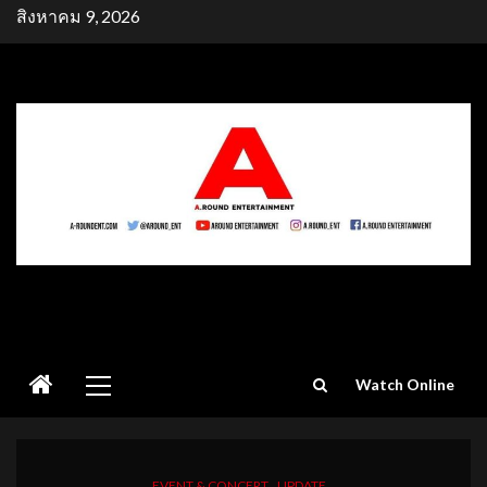
Skip
สิงหาคม 9, 2026
to
content
Primary
Watch Online
Menu
EVENT & CONCERT
UPDATE