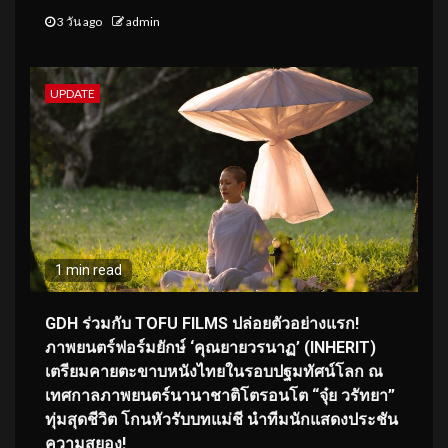
3 วัน ago
admin
UPDATE
1 min read
GDH ร่วมกับ TOFU FILMS ปล่อยตัวอย่างแรก!
ภาพยนตร์ฟอร์มยักษ์ ‘คุณยายวรนาฏ’ (INHERIT)
เตรียมคายตะขาบหนังไทยในรอบปฐมทัศน์โลก ณ
เทศกาลภาพยนตร์นานาชาติโตรอนโต “จุ๋ย วรัทยา”
ทุ่มสุดชีวิต โกนหัวรับบทแม่ชี นำทีมนักแสดงประชัน
ความสยอง!