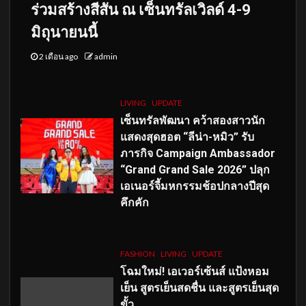
ร่วมสร้างสีสัน ณ เซ็นทรัลเวิลด์ 4-9
มิถุนายนนี้
2 เดือน ago
admin
LIVING
UPDATE
เซ็นทรัลพัฒนา คว้าสองสาวนัก
แสดงสุดฮอต “ลีน่า-หมิว” รับ
ภารกิจ Campaign Ambassador
“Grand Grand Sale 2026” ปลุก
เอเนอร์จี้มหกรรมช้อปกลางปีสุด
คึกคัก
FASHION
LIVING
UPDATE
โฉมใหม่
! เอเวอร์เซ้นส์ แป้งหอม
เย็น สูตรเย็นสดชื่น และสูตรเย็นสุด
ขั้ว