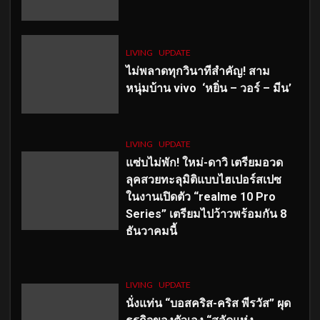
LIVING
UPDATE
ไม่พลาดทุกวินาทีสำคัญ
! สาม
หนุ่มบ้าน vivo ‘หยิ่น – วอร์ – มีน’
LIVING
UPDATE
แซ่บไม่พัก! ใหม่-ดาวิ เตรียมอวด
ลุคสวยทะลุมิติแบบไฮเปอร์สเปซ
ในงานเปิดตัว “realme 10 Pro
Series” เตรียมไปว้าวพร้อมกัน 8
ธันวาคมนี้
LIVING
UPDATE
นั่งแท่น “บอสคริส-คริส พีรวัส” ผุด