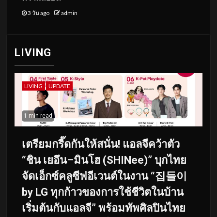
3 วัน ago
admin
LIVING
LIVING
UPDATE
1 min read
เตรียมกรี๊ดกันให้สนั่น! แอลจีคว้าตัว
“ชิน เยอึน–มินโฮ (SHINee)” บุกไทย
จัดเอ็กซ์คลูซีฟอีเวนต์ในงาน “집들이
by LG ทุกก้าวของการใช้ชีวิตในบ้าน
เริ่มต้นกับแอลจี” พร้อมทัพศิลปินไทย