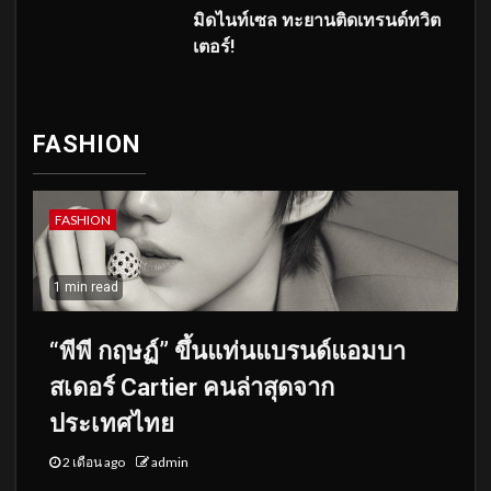
มิดไนท์เซล ทะยานติดเทรนด์ทวิต
เตอร์!
FASHION
FASHION
1 min read
“พีพี กฤษฏ์” ขึ้นแท่นแบรนด์แอมบา
สเดอร์ Cartier คนล่าสุดจาก
ประเทศไทย
2 เดือน ago
admin