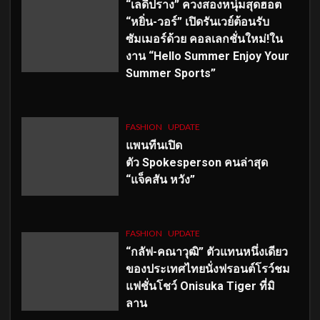
“เลดี้ปราง” ควงสองหนุ่มสุดฮอต
“หยิ่น-วอร์” เปิดรันเวย์ต้อนรับ
ซัมเมอร์ด้วย คอลเลกชั่นใหม่!ใน
งาน “Hello Summer Enjoy Your
Summer Sports”
FASHION
UPDATE
แพนทีนเปิด
ตัว
Spokesperson คนล่าสุด
“แจ็คสัน หวัง”
FASHION
UPDATE
“กลัฟ-คณาวุฒิ” ตัวแทนหนึ่งเดียว
ของประเทศไทยนั่งฟรอนต์โรว์ชม
แฟชั่นโชว์ Onisuka Tiger ที่มิ
ลาน