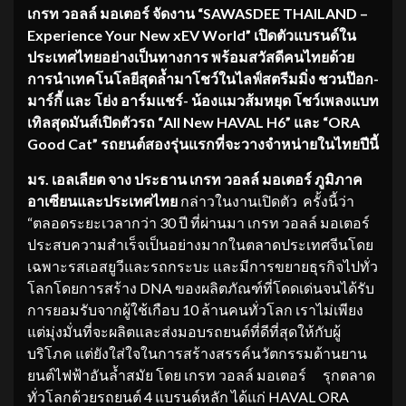
เกรท วอลล์ มอเตอร์ จัดงาน “SAWASDEE THAILAND –
Experience Your New xEV World” เปิดตัวแบรนด์ใน
ประเทศไทยอย่างเป็นทางการ พร้อมสวัสดีคนไทยด้วย
การนำเทคโนโลยีสุดล้ำมาโชว์ในไลฟ์สตรีมมิ่ง ชวนป๊อก-
มาร์กี้ และ โย่ง อาร์มแชร์- น้องแมวส้มหยุด โชว์เพลงแบท
เทิลสุดมันส์เปิดตัวรถ “All New HAVAL H6” และ “ORA
Good Cat” รถยนต์สองรุ่นแรกที่จะวางจำหน่ายในไทยปีนี้
มร. เอลเลียต จาง ประธาน เกรท วอลล์ มอเตอร์ ภูมิภาค
อาเซียนและประเทศไทย
กล่าวในงานเปิดตัว ครั้งนี้ว่า
“ตลอดระยะเวลากว่า 30 ปี ที่ผ่านมา เกรท วอลล์ มอเตอร์
ประสบความสำเร็จเป็นอย่างมากในตลาดประเทศจีนโดย
เฉพาะรสเอสยูวีและรถกระบะ และมีการขยายธุรกิจไปทั่ว
โลกโดยการสร้าง DNA ของผลิตภัณฑ์ที่โดดเด่นจนได้รับ
การยอมรับจากผู้ใช้เกือบ 10 ล้านคนทั่วโลก เราไม่เพียง
แต่มุ่งมั่นที่จะผลิตและส่งมอบรถยนต์ที่ดีที่สุดให้กับผู้
บริโภค แต่ยังใส่ใจในการสร้างสรรค์นวัตกรรมด้านยาน
ยนต์ไฟฟ้าอันล้ำสมัย โดย เกรท วอลล์ มอเตอร์ รุกตลาด
ทั่วโลกด้วยรถยนต์ 4 แบรนด์หลัก ได้แก่ HAVAL ORA