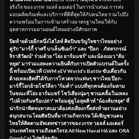
จริงใจ ของ เกรท วอลล์ มอเตอร์ ในการนำเสนอ การส่ง
มอบผลิตภัณฑ์และบริการที่ดีที่สุดให้กับคนไทย รวมไปถึง
ความพร้อมในการเข้ามาสร้างมาตรฐานใหม่ให้กับ
อุตสาหกรรมยานยนต์ไทยอย่างมีศักยภาพ
ปิดท้ายด้วยอีกหนึ่งไฮไลท์ ศิลปินขวัญใจชาวไทยอย่าง
คู่รัก “มาร์กี้ ราศรี บาเล็นซิเอก้า” และ “ป๊อก ภัสสรกรณ์
จิราธิวัฒน์” ร่วมด้วย “โย่ง อาร์มแชร์” และน้องแมว “ส้ม
หยุด” มาร่วมแสดงความยินดีกับการเปิดตัวแบรนด์ในครั้ง
นี้ พร้อมเปิดเวที GWM xEV World’s Battle ขับเคี่ยวกัน
ด้วยเพลงฮิตที่ได้รับการโหวตจากแฟนๆ ชาวไทย ป๊อก-
มาร์กี้โยกย้ายโชว์ลีลา “ก้มต่ำ” แบบที่ทุกคนต้องก้มตาม
ในขณะที่โย่ง อาร์มแชร์ โชว์เสียงนุ่มๆ ชวนเคลิ้มในเพลง
“ไปด้วยกันหรือเปล่า” พร้อมคู่ดูโอสุดคิวท์ “น้องส้มหยุด” ที่
น่ารักน่าฟัดจนทาสแมวต้องส่งเสียงกรี๊ดส่งท้ายงานอย่าง
สนุกสนาน โดยศิลปินที่มาร่วมกิจกรรม ได้เชิญชวนคน
ไทยให้ติดตามอัพเดทข่าวสารของ เกรท วอลล์ มอเตอร์
ประเทศไทย รวมถึงอดใจรอ All New Haval H6 และ ORA
Good Cat ไปพร้อมกัน