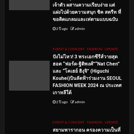
เจ้าตัว ผสานความเรียบง่าย แต่
แฝงไปด้วยความสนุก ชิค สตรีท ที่
ขอติดแกลมและเท่ตามแบบฉบับ
2 ปี ago
admin
EVENT & CONCERT
FASHION
UPDATE
ปังไม่ไหว! 3 พระเอกซีรีส์วายสุด
ฮอต “ฟอร์ด-ฐิติพงศ์”“Nat Chen”
และ “โคเฮย์ ฮิงุจิ” (Higuchi
Kouhei)บินลัดฟ้าร่วมงาน SEOUL
FASHION WEEK 2024 ณ ประเทศ
เกาหลีใต้
2 ปี ago
admin
EVENT & CONCERT
FASHION
UPDATE
สยามพารากอน ครองความเป็นที่