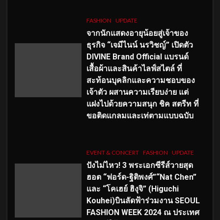
FASHION
UPDATE
จากนักแสดงอายุน้อยสู่เจ้าของ
ธุรกิจ “เจมีไนน์ นรวิชญ์” เปิดตัว
DIVINE Brand Official แบรนด์
เสื้อผ้าและสินค้าไลฟ์สไตล์ ที่
สะท้อนบุคลิกและความชอบของ
เจ้าตัว ผสานความเรียบง่าย แต่
แฝงไปด้วยความสนุก ชิค สตรีท ที่
ขอติดแกลมและเท่ตามแบบฉบับ
EVENT & CONCERT
FASHION
UPDATE
ปังไม่ไหว! 3 พระเอกซีรีส์วายสุด
ฮอต “ฟอร์ด-ฐิติพงศ์”“Nat Chen”
และ “โคเฮย์ ฮิงุจิ” (Higuchi
Kouhei)บินลัดฟ้าร่วมงาน SEOUL
FASHION WEEK 2024 ณ ประเทศ