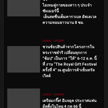
ไอเทมคู่กายของสาว ๆ ประจำ
ซัมเมอร์นี้
เย็นสดชื่นเต็มคาราเบล อัพเลเวล
ความหอมยาวนาน
8
ชม.
LIVING
UPDATE
ชวนช้อปสินค้าจากโครงการใน
พระราชดำริ เปลี่ยนทุกการ
“ช้อป” เป็นการ “ให้” 6-12 ธ.ค. นี้
ที่ งาน “The Royal Gift Festival
ครั้งที่ 4” ณ ศูนย์การค้าเซ็นทรัล
เวิลด์
LIVING
UPDATE
เตรียมกรี๊ด! อีแจอุค ประกาศแฟน
มีตติ้งในไทย 4 กพ 66 นี้