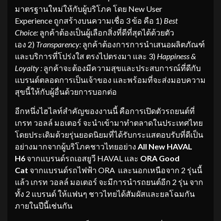
มาตรฐานใหม่ให้กับผู้บริโภค โดย New User
Experience ถูกสร้างบนความเชื่อ 3 ข้อ คือ 1)
Best
Choice:
ลูกค้าต้องเป็นผู้เลือกสิ่งที่ดีที่สุดได้ด้วยตัว
เอง 2)
Transparency:
ลูกค้าต้องการการนำเสนอผลิตภัณฑ์
และบริการที่โปร่งใส ตรงไปตรงมา และ 3)
Happiness &
Loyalty :
ลูกค้าจะต้องมีความสุขและประสบการณ์ที่ดีกับ
แบรนด์ตลอดการเป็นเจ้าของ และพร้อมที่จะส่งมอบความ
สุขนี้ให้กับผู้อื่นด้วยการบอกต่อ
อีกหนึ่งไฮไลท์สำคัญของงานนี้ คือการเปิดตัวรถยนต์ที่
เกรท วอลล์ มอเตอร์ จะนำเข้ามาทำตลาดในประเทศไทย
โดยประเดิมด้วยรุ่นยอดนิยมที่ได้รับกระแสตอบรับที่ดีเป็น
อย่างมากจากผู้บริโภคชาวไทยอย่าง
All New HAVAL
H6
จากแบรนด์รถเอสยูวี HAVAL และ
ORA Good
Cat
จากแบรนด์รถไฟฟ้า ORA และนอกเหนือจาก 2 รุ่นนี้
แล้ว เกรท วอลล์ มอเตอร์ จะมีการนำรถยนต์อีก 2 รุ่น จาก
ทั้ง 2 แบรนด์ ให้แฟนๆ ชาวไทยได้สัมผัสและยลโฉมกัน
ภายในปีนี้เช่นกัน