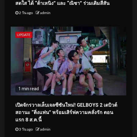
สดใส ได้ “ต้าเหนิง” และ “ณิชา” ร่วมเติมสีสัน
2 วัน ago
admin
UPDATE
1 min read
เปิดจักรวาลเล็บเจลซีซันใหม่! GELBOYS 2 เดบิวต์
สถานะ “ติ่งแฟน” พร้อมเสิร์ฟความคลั่งรัก ตอน
แรก 8 ส.ค.นี้
3 วัน ago
admin