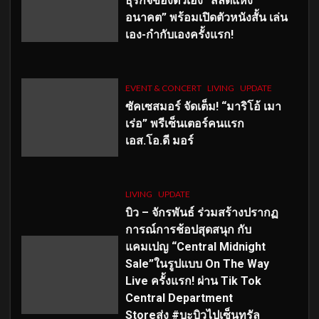
ธุรกิจของตัวเอง “สลัดแห่ง
อนาคต” พร้อมเปิดตัวหนังสั้น เล่น
เอง-กำกับเองครั้งแรก!
EVENT & CONCERT
LIVING
UPDATE
ซัคเซสมอร์ จัดเต็ม
!
“มาริโอ้ เมา
เร่อ” พรีเซ็นเตอร์คนแรก
เอส
.โอ.ดี มอร์
LIVING
UPDATE
บิว – จักรพันธ์ ร่วมสร้างปรากฏ
การณ์การช้อปสุดสนุก กับ
แคมเปญ “Central Midnight
Sale”ในรูปแบบ On The Way
Live ครั้งแรก! ผ่าน Tik Tok
Central Department
Storeส่ง #บะบิวไปเซ็นทรัล