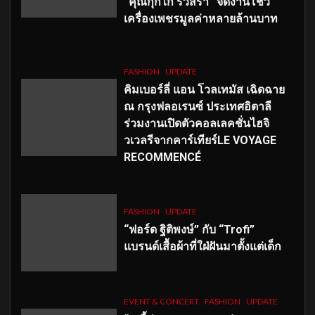
“คุณกุ๊กไก่ รวิสรา” จัดงานโชว์
เครื่องเพชรมูลค่าหลายล้านบาท
FASHION
UPDATE
คิมเบอร์ลี่ แอน โวลเทมัส เฉิดฉาย
ณ กรุงฟลอเรนซ์ ประเทศอิตาลี
ร่วมงานเปิดตัวคอลเลคชั่นไฮจิ
วเวลรีจากคาร์เทียร์LE VOYAGE
RECOMMENCÉ
FASHION
UPDATE
“ฟอร์ด ฐิติพงษ์” กับ “Trofi”
แบรนด์เสื้อผ้าที่ใฝ่ฝันมาตั้งแต่เด็ก
EVENT & CONCERT
FASHION
UPDATE