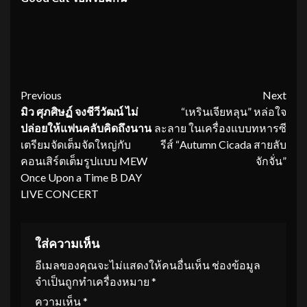
Continue
Previous
Next
มิว ศุภศิษฏ์ จงชีวีวัฒน์
ไม่
“เหรินเจียหลุน” หล่อใจ
Reading
ปล่อยให้แฟนคลับคิดถึงนาน
ละลาย ในเครื่องแบบทหารซี
เตรียมจัดเต็มจัดใหญ่กับ
รีส์ “Autumn Cicada สายลับ
คอนเสิร์ตเต็มรูปแบบ MEW
จักจั่น”
Once Upon a Time B DAY
LIVE CONCERT
ใส่ความเห็น
อีเมลของคุณจะไม่แสดงให้คนอื่นเห็น
ช่องข้อมูล
จำเป็นถูกทำเครื่องหมาย
*
ความเห็น
*