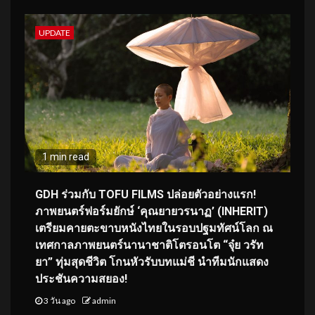
UPDATE
1 min read
GDH ร่วมกับ TOFU FILMS ปล่อยตัวอย่างแรก!
ภาพยนตร์ฟอร์มยักษ์ ‘คุณยายวรนาฏ’ (INHERIT)
เตรียมคายตะขาบหนังไทยในรอบปฐมทัศน์โลก ณ
เทศกาลภาพยนตร์นานาชาติโตรอนโต “จุ๋ย วรัท
ยา” ทุ่มสุดชีวิต โกนหัวรับบทแม่ชี นำทีมนักแสดง
ประชันความสยอง!
3 วัน ago
admin