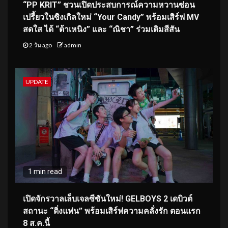
“PP KRIT” ชวนเปิดประสบการณ์ความหวานซ่อน
เปรี้ยวในซิงเกิลใหม่ “Your Candy” พร้อมเสิร์ฟ MV
สดใส ได้ “ต้าเหนิง” และ “ณิชา” ร่วมเติมสีสัน
2 วัน ago
admin
UPDATE
1 min read
เปิดจักรวาลเล็บเจลซีซันใหม่! GELBOYS 2 เดบิวต์
สถานะ “ติ่งแฟน” พร้อมเสิร์ฟความคลั่งรัก ตอนแรก
8 ส.ค.นี้