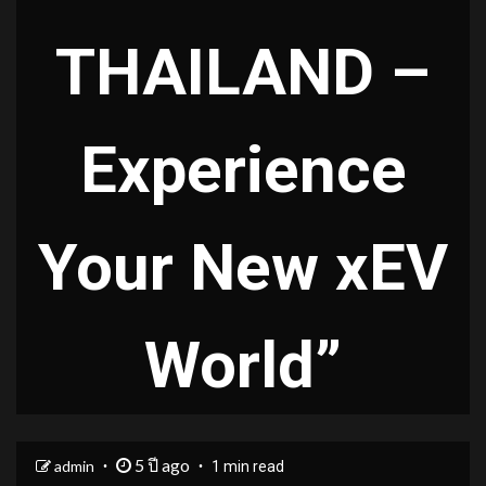
THAILAND –
Experience
Your New xEV
World”
5 ปี ago
admin
1 min read