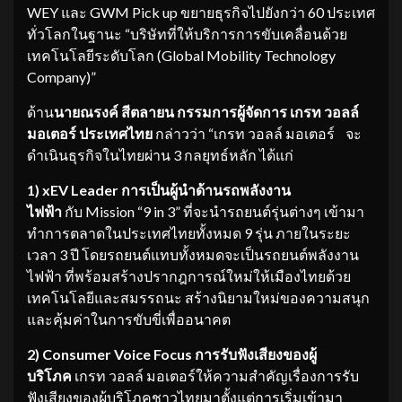
WEY และ GWM Pick up ขยายธุรกิจไปยังกว่า 60 ประเทศ
ทั่วโลกในฐานะ “บริษัทที่ให้บริการการขับเคลื่อนด้วย
เทคโนโลยีระดับโลก (Global Mobility Technology
Company)”
ด้าน
นายณรงค์ สีตลายน กรรมการผู้จัดการ เกรท วอลล์
มอเตอร์ ประเทศไทย
กล่าวว่า “เกรท วอลล์ มอเตอร์ จะ
ดำเนินธุรกิจในไทยผ่าน 3 กลยุทธ์หลัก ได้แก่
1) xEV Leader การเป็นผู้นำด้านรถพลังงาน
ไฟฟ้า
กับ Mission “9 in 3” ที่จะนำรถยนต์รุ่นต่างๆ เข้ามา
ทำการตลาดในประเทศไทยทั้งหมด 9 รุ่น ภายในระยะ
เวลา 3 ปี โดยรถยนต์แทบทั้งหมดจะเป็นรถยนต์พลังงาน
ไฟฟ้า ที่พร้อมสร้างปรากฎการณ์ใหม่ให้เมืองไทยด้วย
เทคโนโลยีและสมรรถนะ สร้างนิยามใหม่ของความสนุก
และคุ้มค่าในการขับขี่เพื่ออนาคต
2) Consumer Voice Focus การรับฟังเสียงของผู้
บริโภค
เกรท วอลล์ มอเตอร์ให้ความสำคัญเรื่องการรับ
ฟังเสียงของผู้บริโภคชาวไทยมาตั้งแต่การเริ่มเข้ามา