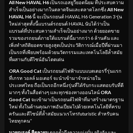
All New HAVAL H6
เป็นรถเอสยูวียอดนิยม ที่ประสบความ
สำเร็จเป็นอย่างมากในตลาดจีนและตลาดโลกซึ่ง
All New
HAVAL H6
นี้ จะเป็นรถยนต์ HAVAL H6 Generation 3 รุ่น
ใหม่ล่าสุดทั้งนี้แบรนด์รถยนต์ HAVAL นับได้ว่าเป็น
แบรนด์ที่ประสบความสำเร็จเป็นอย่างมาก ด้วยยอดขาย
รวมของรถยนต์ภายใต้แบรนด์นี้มากกว่า 6 ล้านคัน และ
เพิ่งทำสถิติยอดขายสูงสุดเป็นประวัติการณ์เมื่อปีที่ผ่านมา
เป็นรถที่เพียบพร้อมด้วยนวัตกรรมและเทคโนโลยีล้ำสมัย
ที่ผสานกับดีไซน์อันโดดเด่น
ORA Good Cat
เป็นรถยนต์ไฟฟ้าแบบแบตเตอรรี่รุ่นแรก
ที่เกรท วอลล์ มอเตอร์ จะนำเข้ามาจำหน่ายใน
ประเทศไทย ถือเป็นรถอีกหนึ่งรุ่นที่ได้รับกระแสตอบรับที่ดี
มากๆ ทั้งในสื่อต่างๆ และทุกช่องทางออนไลน์
ORA
Good Cat
จะเข้ามาเป็นรถยนต์ไฟฟ้าที่มาสร้างมาตรฐาน
ใหม่ ทั้งในด้านคุณภาพอันเปี่ยมไปด้วยเทคโนโลยีที่ครบ
ครันและดีไซน์ที่ล้ำสมัยแนวเรโทรfuturistic สำหรับคน
ไทยทุกคน”
นายณรงค์ สีตลายน
ตอกย้ำถึงความมุ่งมั่น จริงจัง และ