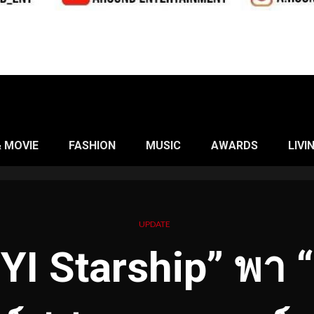
& MOVIE
FASHION
MUSIC
AWARDS
LIVI
UPDATE
YI Starship” พา “