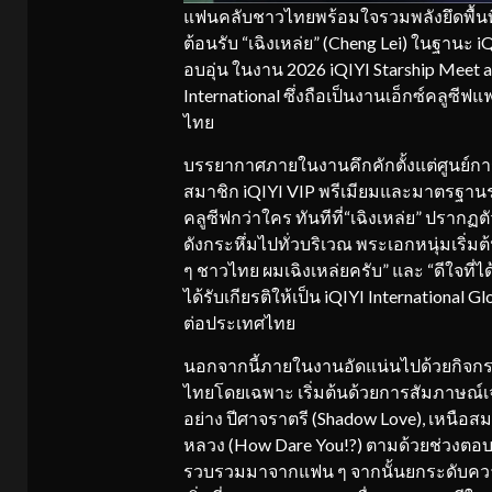
แฟนคลับชาวไทยพร้อมใจรวมพลังยึดพื้นที่ Sp
ต้อนรับ “เฉิงเหล่ย” (Cheng Lei) ในฐานะ 
อบอุ่น ในงาน 2026 iQIYI Starship Meet and
International ซึ่งถือเป็นงานเอ็กซ์คลูซ
ไทย
บรรยากาศภายในงานคึกคักตั้งแต่ศูนย์การค
สมาชิก iQIYI VIP พรีเมียมและมาตรฐานร
คลูซีฟกว่าใคร ทันทีที่“เฉิงเหล่ย” ปรากฏ
ดังกระหึ่มไปทั่วบริเวณ พระเอกหนุ่มเริ่
ๆ ชาวไทย ผมเฉิงเหล่ยครับ” และ “ดีใจที่ไ
ได้รับเกียรติให้เป็น iQIYI Internationa
ต่อประเทศไทย
นอกจากนี้ภายในงานอัดแน่นไปด้วยกิจกรรม
ไทยโดยเฉพาะ เริ่มต้นด้วยการสัมภาษณ์เ
อย่าง ปีศาจราตรี (Shadow Love), เหนือสมร
หลวง (How Dare You!?) ตามด้วยช่วงตอบค
รวบรวมมาจากแฟน ๆ จากนั้นยกระดับความฟิน