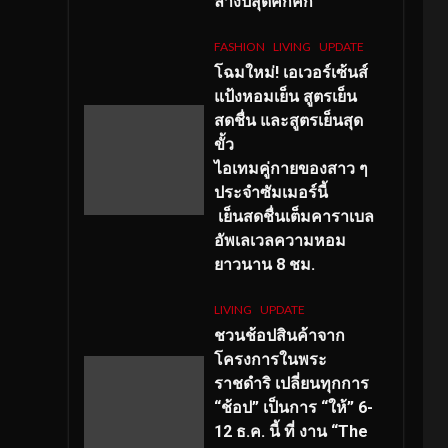
ลางปีสุดคึกคัก
FASHION
LIVING
UPDATE
โฉมใหม่
! เอเวอร์เซ้นส์
แป้งหอมเย็น สูตรเย็น
สดชื่น และสูตรเย็นสุด
ขั้ว
ไอเทมคู่กายของสาว ๆ
ประจำซัมเมอร์นี้
เย็นสดชื่นเต็มคาราเบล
อัพเลเวลความหอม
ยาวนาน
8
ชม.
LIVING
UPDATE
ชวนช้อปสินค้าจาก
โครงการในพระ
ราชดำริ เปลี่ยนทุกการ
“ช้อป” เป็นการ “ให้” 6-
12 ธ.ค. นี้ ที่ งาน “The