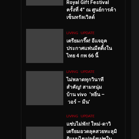
Royal Gift Festival
ครั้งที่ 4” ณ ศูนย์การค้า
เซ็นทรัลเวิลด์
LIVING
UPDATE
เตรียมกรี๊ด! อีแจอุค
ประกาศแฟนมีตติ้งใน
ไทย 4 กพ 66 นี้
LIVING
UPDATE
ไม่พลาดทุกวินาที
สำคัญ
! สามหนุ่ม
บ้าน vivo ‘หยิ่น –
วอร์ – มีน’
LIVING
UPDATE
แซ่บไม่พัก! ใหม่-ดาวิ
เตรียมอวดลุคสวยทะลุมิ
ติแบบไฮเปอร์สเปซใน