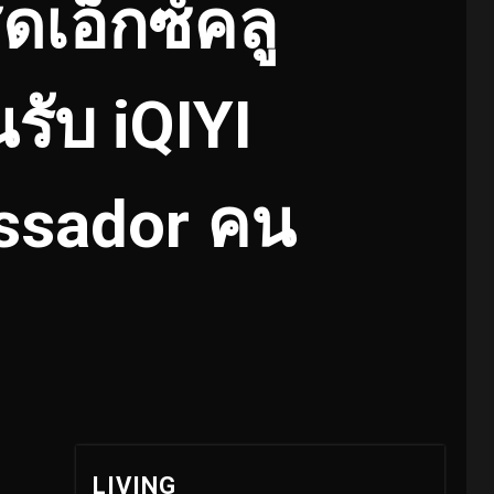
ดเอ็กซ์คลู
รับ iQIYI
assador คน
LIVING