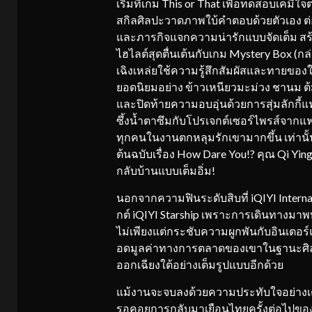
เริ่มที่เกม This or That เพื่อทดสอบเคมีใ
สกิลศิลปะวาดภาพใบ้คำตอบด้วยตัวเอง ต่อ
และภารกิจแจกความน่ารักแบบจัดเต็ม สร้าง
ไฮไลต์สุดตื่นเต้นกับเกม Mystery Box (กล่
เฉิงเหล่ยใช้ความรู้สึกสัมผัสและทายของ
ยอดนิยมอย่าง ข้าวเหนียวมะม่วง ชานม ต้ม
และปิดท้ายความอบอุ่นด้วยการสุ่มลักกี้แ
ซึ้งน้ำตาซึมกับโปรเจกต์เซอร์ไพรส์จากแฟน
ทุกคนในงานตกหลุมรักเขามากขึ้น เท่านั้นย
ต้นฉบับเรื่อง How Dare You!? คุณ Qi Y
กลับบ้านแบบเต็มอิ่ม!
นอกจากความฟินระดับสิบที่ iQIYI Internat
กต์ iQIYI Starship เพราะการเดินทางมาพบ
ไม่เพียงแต่กระชับความผูกพันกับอินเตอร์
อดมูลค่าทางการตลาดของเขาในฐานะศิลปิ
ออกเฉียงใต้อย่างเต็มรูปแบบอีกด้วย
แม้งานจะจบลงด้วยความประทับใจอย่างเต็
รอคอยการกลับมาเยือนไทยครั้งต่อไปของ