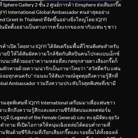
here Gallery 2 ชั้น 2 ศูนย์การค้า Emsphere ส่งเสียงกรี๊ด
iQIYI International Global Ambassador คนล่าสุดอย่าง
 Greet in Thailand ที่จัดขึ้นอย่างยิ่งใหญ่โดย iQIYI
ีฟแฟนมีตติ้งอย่างเป็นทางการครั้งแรกของเขากับแฟน ๆ ชาว
้าเปิด โดยทาง iQIYI ได้จัดเตรียมพื้นที่โซนพิเศษสำหรับ
ายปี ให้ได้สัมผัสความใกล้ชิดกับศิลปินคนโปรดแบบเอ็กซ์
ตัวบนเวทีด้วยออร่าความหล่อที่สะกดทุกสายตา เสียงกรี๊ดก็
มต้นทักทายด้วยความน่ารักเป็นภาษาไทยว่า “สวัสดีครับ แฟน
ด้เจอทุกคนครับ” ก่อนจะให้สัมภาษณ์พูดคุยถึงความรู้สึกที่
l Global Ambassador รวมถึงความประทับใจสุดพิเศษที่เขามี
สุดพิเศษที่ iQIYI International เตรียมมาเพื่อแฟนชาว
จาะลึกถึงความรู้สึกและผลงานซีรีส์ฮิตบนแพลตฟอร์ม
ภูมิ (Legend of the Female General) และ ทะลุมิติตะลุยวัง
ำถาม ที่เปิดโอกาสให้หนุ่มเฉิงเหล่ยได้ตอบคำถามที่
ด้วยซีรีส์เกมที่เรียกเสียงกรี๊ดและรอยยิ้มได้ทั้งฮอลล์