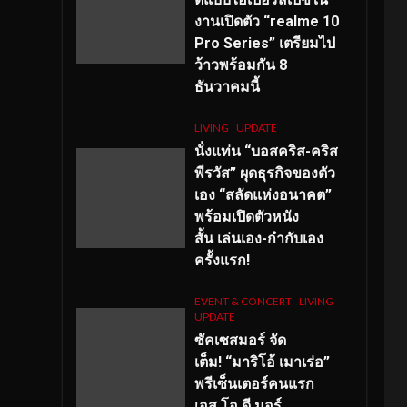
งานเปิดตัว “realme 10
Pro Series” เตรียมไป
ว้าวพร้อมกัน 8
ธันวาคมนี้
LIVING
UPDATE
นั่งแท่น “บอสคริส-คริส
พีรวัส” ผุดธุรกิจของตัว
เอง “สลัดแห่งอนาคต”
พร้อมเปิดตัวหนัง
สั้น เล่นเอง-กำกับเอง
ครั้งแรก!
EVENT & CONCERT
LIVING
UPDATE
ซัคเซสมอร์ จัด
เต็ม
!
“มาริโอ้ เมาเร่อ”
พรีเซ็นเตอร์คนแรก
เอส
.โอ.ดี มอร์