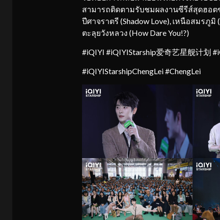
สามารถติดตามรับชมผลงานซีรีส์สุดฮอตของ 
ปีศาจราตรี (Shadow Love), เหนือสมรภูมิ 
ตะลุยวังหลวง (How Dare You!?)
#iQIYI #iQIYIStarship爱奇艺星舰计划 #iQI
#iQIYIStarshipChengLei #ChengLei