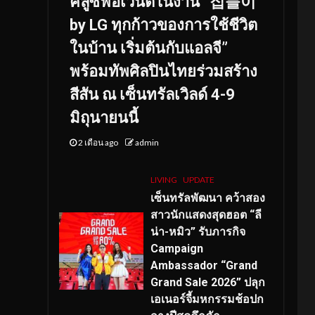
คลูซีฟอีเวนต์ในงาน “집들이
by LG ทุกก้าวของการใช้ชีวิต
ในบ้าน เริ่มต้นกับแอลจี”
พร้อมทัพศิลปินไทยร่วมสร้าง
สีสัน ณ เซ็นทรัลเวิลด์ 4-9
มิถุนายนนี้
2 เดือน ago
admin
LIVING
UPDATE
เซ็นทรัลพัฒนา คว้าสอง
สาวนักแสดงสุดฮอต “ลี
น่า-หมิว” รับภารกิจ
Campaign
Ambassador “Grand
Grand Sale 2026” ปลุก
เอเนอร์จี้มหกรรมช้อปก