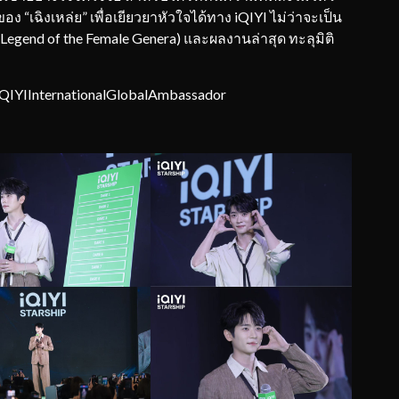
“เฉิงเหล่ย” เพื่อเยียวยาหัวใจได้ทาง iQIYI ไม่ว่าจะเป็น
(Legend of the Female Genera) และผลงานล่าสุด ทะลุมิติ
YIInternationalGlobalAmbassador