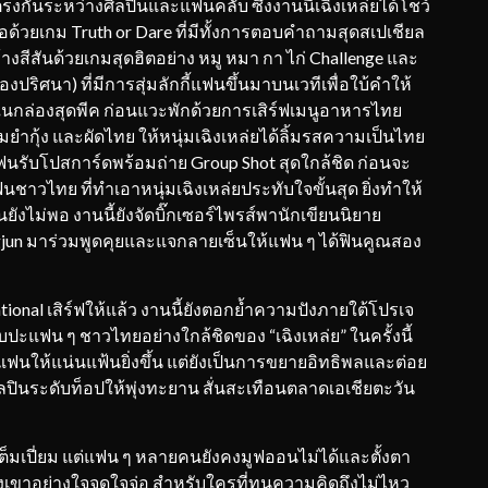
จตรงกันระหว่างศิลปินและแฟนคลับ ซึ่งงานนี้เฉิงเหล่ยได้โชว์
ด้วยเกม Truth or Dare ที่มีทั้งการตอบคำถามสุดสเปเชียล
สีสันด้วยเกมสุดฮิตอย่าง หมู หมา กา ไก่ Challenge และ
องปริศนา) ที่มีการสุ่มลักกี้แฟนขึ้นมาบนเวทีเพื่อใบ้คำให้
ในกล่องสุดพีค ก่อนแวะพักด้วยการเสิร์ฟเมนูอาหารไทย
ยำกุ้ง และผัดไทย ให้หนุ่มเฉิงเหล่ยได้ลิ้มรสความเป็นไทย
ฟนรับโปสการ์ดพร้อมถ่าย Group Shot สุดใกล้ชิด ก่อนจะ
ชาวไทย ที่ทำเอาหนุ่มเฉิงเหล่ยประทับใจขั้นสุด ยิ่งทำให้
ังไม่พอ งานนี้ยังจัดบิ๊กเซอร์ไพรส์พานักเขียนนิยาย
ingjun มาร่วมพูดคุยและแจกลายเซ็นให้แฟน ๆ ได้ฟินคูณสอง
ional เสิร์ฟให้แล้ว งานนี้ยังตอกย้ำความปังภายใต้โปรเจ
ปะแฟน ๆ ชาวไทยอย่างใกล้ชิดของ “เฉิงเหล่ย” ในครั้งนี้
แฟนให้แน่นแฟ้นยิ่งขึ้น แต่ยังเป็นการขยายอิทธิพลและต่อย
นระดับท็อปให้พุ่งทะยาน สั่นสะเทือนตลาดเอเชียตะวัน
มเปี่ยม แต่แฟน ๆ หลายคนยังคงมูฟออนไม่ได้และตั้งตา
เขาอย่างใจจดใจจ่อ สำหรับใครที่ทนความคิดถึงไม่ไหว