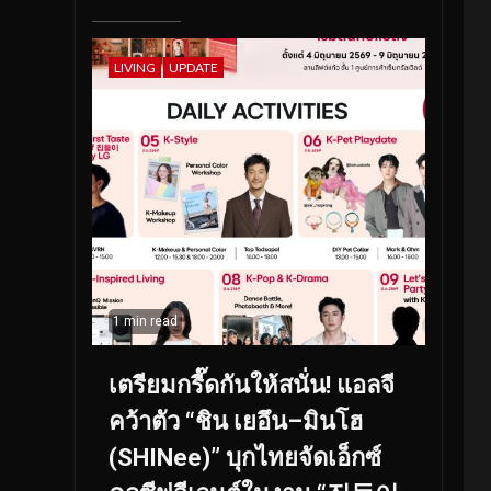
LIVING
UPDATE
1 min read
เตรียมกรี๊ดกันให้สนั่น! แอลจี
คว้าตัว “ชิน เยอึน–มินโฮ
(SHINee)” บุกไทยจัดเอ็กซ์