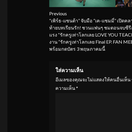
Continue
Previous
“เพิร์ธ-แซนต้า” จับมือ “เค-แซมมี่” เปิดคล
Reading
ท้ายบทเรียนรัก! ชวนแฟนๆ ชมตอนจบซีรี
แรง “รักครูเท่าโลกเลย LOVE YOU TEA
งาน “รักครูเท่าโลกเลย Final EP. FAN M
พร้อมกดบัตร 3 พฤษภาคมนี้
ใส่ความเห็น
อีเมลของคุณจะไม่แสดงให้คนอื่นเห็น
ความเห็น
*