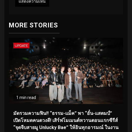
MORE STORIES
UPDATE
1 min read
มัดรวมความฟิน!! “ธรรม-แม็ค” พา “อั๋น-แสตมป์”
เปิดโหมดคนดวงดี! เสิร์ฟโมเมนต์หวานตอนแรกซีรีส์
“จุดจีบสายมู Unlucky Bae” ให้อินทุกอารมณ์ ในงาน