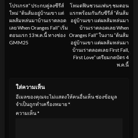
Reading
โปรเกรส” ประกบคู่ลงซีรีส์
โหมดฟินชวนแฟนๆ ชมตอน
ใหม่ “ต้นส้มอยู่บ้านเขา แต่
แรกพร้อมกันกับซีรีส์ “ต้นส้ม
ผลส้มหล่นมาบ้านเราตลอด
อยู่บ้านเขา แต่ผลส้มหล่นมา
เลย When Oranges Fall” เริ่ม
บ้านเราตลอดเลย When
ตอนแรก 13 พ.ค.นี้ ทางช่อง
Oranges Fall” ในงาน “ต้นส้ม
GMM25
อยู่บ้านเขา แต่ผลส้มหล่นมา
บ้านเราตลอดเลย First Fall,
First Love” เตรียมกดบัตร 4
พ.ค.นี้
ใส่ความเห็น
อีเมลของคุณจะไม่แสดงให้คนอื่นเห็น
ช่องข้อมูล
จำเป็นถูกทำเครื่องหมาย
*
ความเห็น
*