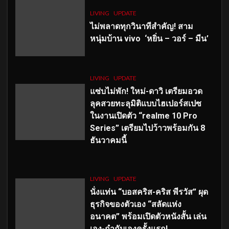
LIVING
UPDATE
ไม่พลาดทุกวินาทีสำคัญ
! สาม
หนุ่มบ้าน vivo ‘หยิ่น – วอร์ – มีน’
LIVING
UPDATE
แซ่บไม่พัก! ใหม่-ดาวิ เตรียมอวด
ลุคสวยทะลุมิติแบบไฮเปอร์สเปซ
ในงานเปิดตัว “realme 10 Pro
Series” เตรียมไปว้าวพร้อมกัน 8
ธันวาคมนี้
LIVING
UPDATE
นั่งแท่น “บอสคริส-คริส พีรวัส” ผุด
ธุรกิจของตัวเอง “สลัดแห่ง
อนาคต” พร้อมเปิดตัวหนังสั้น เล่น
เอง-กำกับเองครั้งแรก!