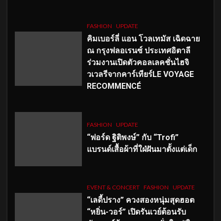
FASHION
UPDATE
คิมเบอร์ลี่ แอน โวลเทมัส เฉิดฉาย
ณ กรุงฟลอเรนซ์ ประเทศอิตาลี
ร่วมงานเปิดตัวคอลเลคชั่นไฮจิ
วเวลรีจากคาร์เทียร์LE VOYAGE
RECOMMENCÉ
FASHION
UPDATE
“ฟอร์ด ฐิติพงษ์” กับ “Trofi”
แบรนด์เสื้อผ้าที่ใฝ่ฝันมาตั้งแต่เด็ก
EVENT & CONCERT
FASHION
UPDATE
“เลดี้ปราง” ควงสองหนุ่มสุดฮอต
“หยิ่น-วอร์” เปิดรันเวย์ต้อนรับ