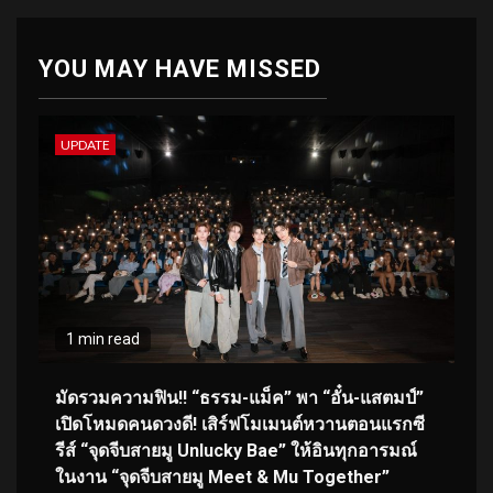
YOU MAY HAVE MISSED
UPDATE
1 min read
มัดรวมความฟิน!! “ธรรม-แม็ค” พา “อั๋น-แสตมป์”
เปิดโหมดคนดวงดี! เสิร์ฟโมเมนต์หวานตอนแรกซี
รีส์ “จุดจีบสายมู Unlucky Bae” ให้อินทุกอารมณ์
ในงาน “จุดจีบสายมู Meet & Mu Together”