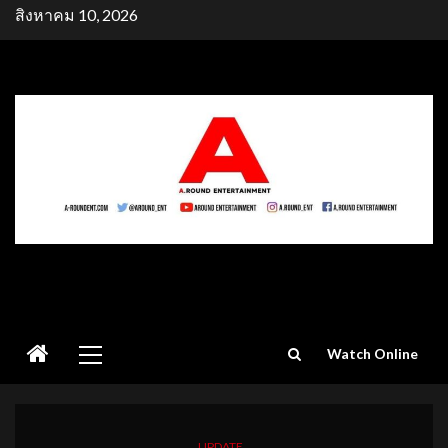
Skip
สิงหาคม 10, 2026
to
content
Primary
Watch Online
Menu
UPDATE