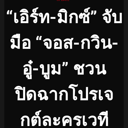
“เอิร์ท-มิกซ์” จับ
มือ “จอส-กวิน-
อู๋-บูม” ชวน
ปิดฉากโปรเจ
กต์ละครเวที