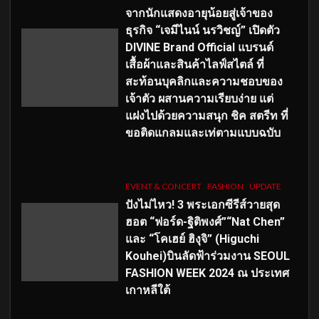
จากนักแสดงอายุน้อยสู่เจ้าของ
ธุรกิจ “เจมีไนน์ นรวิชญ์” เปิดตัว
DIVINE Brand Official แบรนด์
เสื้อผ้าและสินค้าไลฟ์สไตล์ ที่
สะท้อนบุคลิกและความชอบของ
เจ้าตัว ผสานความเรียบง่าย แต่
แฝงไปด้วยความสนุก ชิค สตรีท ที่
ขอติดแกลมและเท่ตามแบบฉบับ
EVENT & CONCERT
FASHION
UPDATE
ปังไม่ไหว! 3 พระเอกซีรีส์วายสุด
ฮอต “ฟอร์ด-ฐิติพงศ์”“Nat Chen”
และ “โคเฮย์ ฮิงุจิ” (Higuchi
Kouhei)บินลัดฟ้าร่วมงาน SEOUL
FASHION WEEK 2024 ณ ประเทศ
เกาหลีใต้