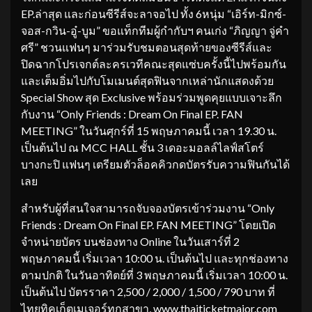
EP.ล่าสุด และก่อนซีรีส์จะลาจอไป ทั้ง 6หนุ่ม “เอิร์ท-มิกซ์-
จอส-กวิน-อู๋-บูม” ขอแท็กทีมผู้กำกับฯ คนเก่ง “ภิญญา จู่คำ
ศรี” ชวนแฟนๆ มาร่วมรับชมตอนสุดท้ายของซีรีส์และ
ปิดฉากโปรเจกต์ละครเวทีคณะสุดแซ่บครั้งนี้ไปพร้อมกัน
และเต็มอิ่มไปกับโมเมนต์สุดฟินจากเหล่านักแสดงด้วย
Special Show สุด Exclusive พร้อมร่วมพูดคุยแบบเจาะลึก
กับงาน “Only Friends : Dream On Final EP. FAN
MEETING” ในวันศุกร์ที่ 15 พฤษภาคมนี้ เวลา 19.30 น.
เป็นต้นไป ณ MCC HALL ชั้น 3 เดอะมอลล์ไลฟ์สโตร์
บางกะปิ แฟนๆ เตรียมตัวล็อคคิวกดบัตรรับความฟินกันได้
เลย
สำหรับผู้ที่สนใจสามารถจับจองบัตรเข้าร่วมงาน “Only
Friends : Dream On Final EP. FAN MEETING” โดยเปิด
จำหน่ายบัตร บนช่องทาง Online ในวันเสาร์ที่ 2
พฤษภาคมนี้ เริ่มเวลา 10:00 น. เป็นต้นไป และทุกช่องทาง
ตามปกติ ในวันอาทิตย์ที่ 3 พฤษภาคมนี้ เริ่มเวลา 10:00 น.
เป็นต้นไป บัตรราคา 2,500 / 2,000 / 1,500 / 790 บาท ที่
ไทยทิคเก็ตเมเจอร์ทุกสาขา, www.thaiticketmajor.com