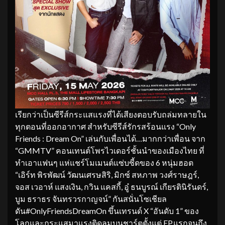
เรียกว่าเป็นซีรีส์กระแสแรงที่ได้เสียงตอบรับถล่มทลายใน
ทุกตอนที่ออกอากาศ สำหรับซีรีส์รักรสร้อนแรง “Only
Friends : Dream On” เล่นกับเพื่อนได้…มากกว่าเพื่อน จาก
“GMMTV” คอนเทนต์โพรไวเดอร์ชั้นนำของเมืองไทย ที่
ทำเอาแฟนๆ แห่แชร์โมเมนต์แซ่บซี้ดของ 6 หนุ่มฮอต
“เอิร์ท พิรพัฒน์ วัฒนเศรษสิริ, มิกซ์ สหภาพ วงศ์ราษฎร์,
จอส เวอาห์ แสงเงิน, กวิน แคสกี้, อู๋ ธนบูรณ์ เกียรตินิรันดร์,
บูม ธราธร จันทรวรกาญจน์” กันสนั่นโซเชียล
ดัน#OnlyFriendsDreamOn ขึ้นเทรนด์ X “อันดับ 1” ของ
โลกและกระแสมาแรงติดลมบนชาร์ตตั้งแต่ EP.แรกจนถึง