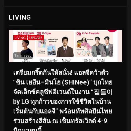
LIVING
LIVING
UPDATE
1 min read
เตรียมกรี๊ดกันให้สนั่น! แอลจีคว้าตัว
“ชิน เยอึน–มินโฮ (SHINee)” บุกไทย
จัดเอ็กซ์คลูซีฟอีเวนต์ในงาน “집들이
by LG ทุกก้าวของการใช้ชีวิตในบ้าน
เริ่มต้นกับแอลจี” พร้อมทัพศิลปินไทย
ร่วมสร้างสีสัน ณ เซ็นทรัลเวิลด์ 4-9
มิถุนายนนี้