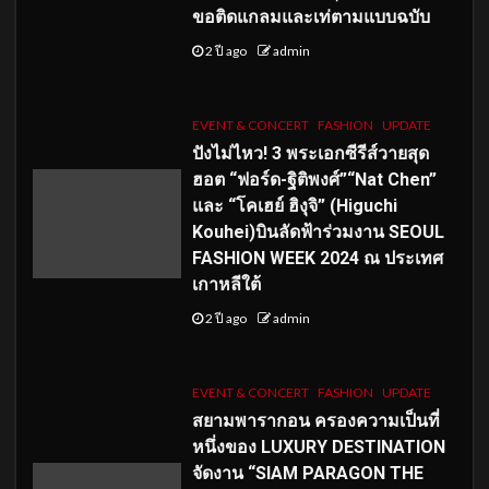
ขอติดแกลมและเท่ตามแบบฉบับ
2 ปี ago
admin
EVENT & CONCERT
FASHION
UPDATE
ปังไม่ไหว! 3 พระเอกซีรีส์วายสุด
ฮอต “ฟอร์ด-ฐิติพงศ์”“Nat Chen”
และ “โคเฮย์ ฮิงุจิ” (Higuchi
Kouhei)บินลัดฟ้าร่วมงาน SEOUL
FASHION WEEK 2024 ณ ประเทศ
เกาหลีใต้
2 ปี ago
admin
EVENT & CONCERT
FASHION
UPDATE
สยามพารากอน ครองความเป็นที่
หนึ่งของ LUXURY DESTINATION
จัดงาน “SIAM PARAGON THE