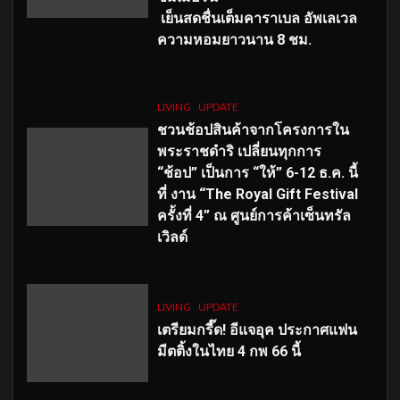
เย็นสดชื่นเต็มคาราเบล อัพเลเวล
ความหอมยาวนาน
8
ชม.
LIVING
UPDATE
ชวนช้อปสินค้าจากโครงการใน
พระราชดำริ เปลี่ยนทุกการ
“ช้อป” เป็นการ “ให้” 6-12 ธ.ค. นี้
ที่ งาน “The Royal Gift Festival
ครั้งที่ 4” ณ ศูนย์การค้าเซ็นทรัล
เวิลด์
LIVING
UPDATE
เตรียมกรี๊ด! อีแจอุค ประกาศแฟน
มีตติ้งในไทย 4 กพ 66 นี้