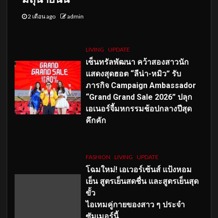
2 เดือน ago
admin
LIVING
UPDATE
เซ็นทรัลพัฒนา คว้าสองสาวนัก
แสดงสุดฮอต “ลีน่า-หมิว” รับ
ภารกิจ Campaign Ambassador
“Grand Grand Sale 2026” ปลุก
เอเนอร์จี้มหกรรมช้อปกลางปีสุด
คึกคัก
FASHION
LIVING
UPDATE
โฉมใหม่
! เอเวอร์เซ้นส์ แป้งหอม
เย็น สูตรเย็นสดชื่น และสูตรเย็นสุด
ขั้ว
ไอเทมคู่กายของสาว ๆ ประจำ
ซัมเมอร์นี้