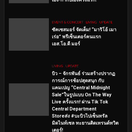
EVENT & CONCERT
LIVING
UPDATE
ซัคเซสมอร์ จัดเต็ม
!
“มาริโอ้ เมา
เร่อ” พรีเซ็นเตอร์คนแรก
เอส
.โอ.ดี มอร์
LIVING
UPDATE
บิว – จักรพันธ์ ร่วมสร้างปรากฏ
การณ์การช้อปสุดสนุก กับ
แคมเปญ “Central Midnight
Sale”ในรูปแบบ On The Way
Live ครั้งแรก! ผ่าน Tik Tok
Central Department
Storeส่ง #บะบิวไปเซ็นทรัล
มิดไนท์เซล ทะยานติดเทรนด์ทวิต
เตอร์!