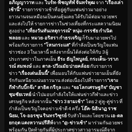
อภิญญาวาท
และ
ไบร์ท-พิชญทัฬ จันทร์พุฒ
จาก
“เรื่องเล่า
เช้านี้”
รายการข่าวเช้าที่อยู่คู่กับแฟนข่าวมาอย่าง
ยาวนานจนเหมือนเป็นคนคุ้นเคย ได้รับไม้ต่อมาอวยพร
และส่งไปให้ รายการข่าวในช่วงเที่ยงที่กระแสความนิยม
สูงอย่าง
“เที่ยงวันทันเหตุการณ์”
หนุ่ม-กรรชัย กำเนิด
พลอย
และ
หมวย-อริสรา กำธรเจริญ
ก็รับมาอวยพรไป
พร้อมกับรายการ
“โหนกระแส”
ที่กำลังเป็นขวัญใจแฟน
ข่าวช่อง 3 ในเวลานี้ หลังจากนั้นได้ส่งต่อให้กับ 3 ผู้
ประกาศข่าวในภาคเย็น
ธีระ ธัญไพบูลย์
, กระเต็น-วราภ
รณ์ สมพงษ์
และ
ตาล-ปวีณมัย บ่ายคล้อย
กับรายการ
ข่าว
“เรื่องเด่นเย็นนี้”
เพื่อมอบให้กับแฟนข่าวยามเย็นที่ยัง
รักกันเหนียวแน่นยาวนาน ส่งต่อเนื่องไปที่รายการ
“เจาะ
กีฬากับบิ๊กจ๊ะ”
สาธิต กรีกุล
และ
“จอโลกเศรษฐกิจ”
บัญชา
ชุมชัยเวทย์
นำไปมอบกำลังใจให้แฟนข่าวกีฬาและข่าว
เศรษฐกิจ หลังจากนั้น
“ข่าว 3 ยามเช้า”
โดย 2 คู่หู-คู่ข่าว ที่
กำลังเป็นขวัญใจคอข่าวเช้าตี 4 ครึ่ง
โอ๊ค-นิธินาฏ ราช
นิยม
, โจ-ออรชุน รินทรวิฑูรย์
รับหัวใจและโดยชวน
เอ-ดล
ยกฤต แตงหวานปรีสีห์
จาก
“@-ข่าวเช้า”
มาร่วมกันอวยพร
พร้อมกัน ปิดท้ายกันที่ผู้ประกาศข่าวสาวอารมณ์ดีจาก