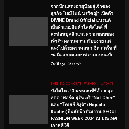
จากนักแสดงอายุน้อยสู่เจ้าของ
ธุรกิจ “เจมีไนน์ นรวิชญ์” เปิดตัว
DIVINE Brand Official แบรนด์
เสื้อผ้าและสินค้าไลฟ์สไตล์ ที่
สะท้อนบุคลิกและความชอบของ
เจ้าตัว ผสานความเรียบง่าย แต่
แฝงไปด้วยความสนุก ชิค สตรีท ที่
ขอติดแกลมและเท่ตามแบบฉบับ
2 ปี ago
admin
EVENT & CONCERT
FASHION
UPDATE
ปังไม่ไหว! 3 พระเอกซีรีส์วายสุด
ฮอต “ฟอร์ด-ฐิติพงศ์”“Nat Chen”
และ “โคเฮย์ ฮิงุจิ” (Higuchi
Kouhei)บินลัดฟ้าร่วมงาน SEOUL
FASHION WEEK 2024 ณ ประเทศ
เกาหลีใต้