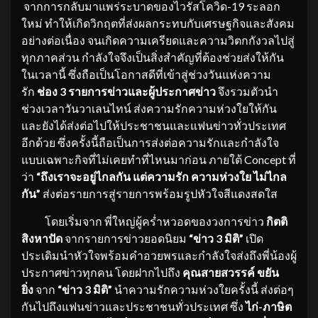
จากการกลับมาแพร่ระบาดของไวรัสโควิด-19 ระลอก
ใหม่ ทำให้เกิดวิกฤตที่ส่งผลกระทบกับเศรษฐกิจและสังคม
อย่างต่อเนื่อง จนเกิดความเครียดและความวิตกกังวลไปสู่
ทุกภาคส่วน กำลังใจจึงเป็นสิ่งสำคัญที่ต้องช่วยส่งให้กัน
ในเวลานี้ ซึ่งถือเป็นโอกาสดีที่เข้าสู่ช่วงวันแห่งความ
รัก
ช่อง
3 รายการข่าวและผู้ประกาศข่าว
จึงรวมตัวนำ
ช่วงเวลาวันวาเลนไทน์ ส่งความรักความห่วงใยให้กัน
และยังได้ส่งต่อไปให้ประชาชนและแฟนข่าวทั่วประเทศ
อีกด้วย ซึ่งครั้งนี้ถือเป็นการส่งต่อความรักและกำลังใจ
แบบเฉพาะกิจที่ไม่เคยทำที่ไหนมาก่อน ภายใต้ Concept ที่
ว่า
“ถึงเราจะอยู่ไกลกัน แต่ความรัก ความห่วงใย ไม่ไกล
กัน”
ส่งต่อรายการสู่รายการพร้อมรูปหัวใจสีแดงสดใส
โดยเริ่มจาก พี่ใหญ่ผู้คร่ำหวอดของวงการข่าว
กิตติ
สิงหาปัด
จากรายการข่าวยอดนิยม
“ข่าว 3 มิติ”
เปิด
ประเดิมนำหัวใจพร้อมคำอวยพรและกำลังใจส่งถึงพี่น้องผู้
ประกาศข่าวทุกคน โดยฝากไปถึง
คุณสายสวรรค์ ขยัน
ยิ่ง
จาก
“ข่าว 3 มิติ”
นำความรักความห่วงใยครั้งนี้ ส่งต่อๆ
กันไปถึงแฟนข่าวและประชาชนทั่วประเทศ ซึ่ง
ไก่-ภาษิต