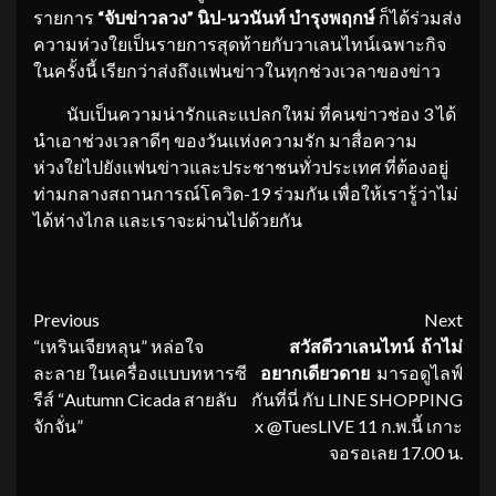
รายการ
“จับข่าวลวง” นิป-นวนันท์ บำรุงพฤกษ์
ก็ได้ร่วมส่ง
ความห่วงใยเป็นรายการสุดท้ายกับวาเลนไทน์เฉพาะกิจ
ในครั้งนี้ เรียกว่าส่งถึงแฟนข่าวในทุกช่วงเวลาของข่าว
นับเป็นความน่ารักและแปลกใหม่ ที่คนข่าวช่อง 3 ได้
นำเอาช่วงเวลาดีๆ ของวันแห่งความรัก มาสื่อความ
ห่วงใยไปยังแฟนข่าวและประชาชนทั่วประเทศ ที่ต้องอยู่
ท่ามกลางสถานการณ์โควิด-19 ร่วมกัน เพื่อให้เรารู้ว่าไม่
ได้ห่างไกล และเราจะผ่านไปด้วยกัน
Continue
Previous
Next
“เหรินเจียหลุน” หล่อใจ
สวัสดีวาเลนไทน์ ถ้าไม่
Reading
ละลาย ในเครื่องแบบทหารซี
อยากเดียวดาย
มารอดูไลฟ์
รีส์ “Autumn Cicada สายลับ
กันที่นี่ กับ LINE SHOPPING
จักจั่น”
x @TuesLIVE 11 ก.พ.นี้ เกาะ
จอรอเลย 17.00 น.