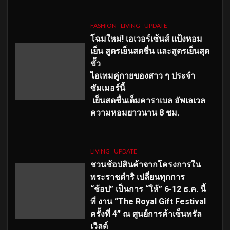
FASHION
LIVING
UPDATE
โฉมใหม่
! เอเวอร์เซ้นส์ แป้งหอม
เย็น สูตรเย็นสดชื่น และสูตรเย็นสุด
ขั้ว
ไอเทมคู่กายของสาว ๆ ประจำ
ซัมเมอร์นี้
เย็นสดชื่นเต็มคาราเบล อัพเลเวล
ความหอมยาวนาน
8
ชม.
LIVING
UPDATE
ชวนช้อปสินค้าจากโครงการใน
พระราชดำริ เปลี่ยนทุกการ
“ช้อป” เป็นการ “ให้” 6-12 ธ.ค. นี้
ที่ งาน “The Royal Gift Festival
ครั้งที่ 4” ณ ศูนย์การค้าเซ็นทรัล
เวิลด์