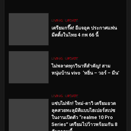
LIVING
UPDATE
เตรียมกรี๊ด! อีแจอุค ประกาศแฟน
มีตติ้งในไทย 4 กพ 66 นี้
LIVING
UPDATE
ไม่พลาดทุกวินาทีสำคัญ
! สาม
หนุ่มบ้าน vivo ‘หยิ่น – วอร์ – มีน’
LIVING
UPDATE
แซ่บไม่พัก! ใหม่-ดาวิ เตรียมอวด
ลุคสวยทะลุมิติแบบไฮเปอร์สเปซ
ในงานเปิดตัว “realme 10 Pro
Series” เตรียมไปว้าวพร้อมกัน 8