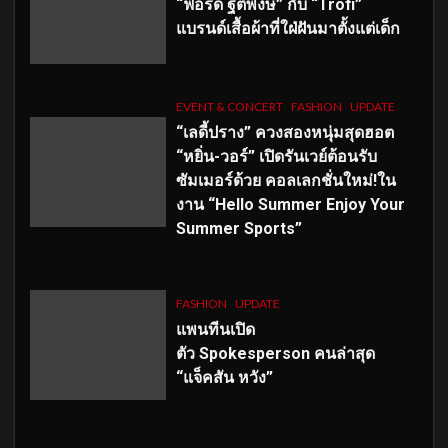
“ฟอร์ด ฐิติพงษ์” กับ “Trofi”
แบรนด์เสื้อผ้าที่ใฝ่ฝันมาตั้งแต่เด็ก
EVENT & CONCERT
FASHION
UPDATE
“เลดี้ปราง” ควงสองหนุ่มสุดฮอต
“หยิ่น-วอร์” เปิดรันเวย์ต้อนรับ
ซัมเมอร์ด้วย คอลเลกชั่นใหม่!ใน
งาน “Hello Summer Enjoy Your
Summer Sports”
FASHION
UPDATE
แพนทีนเปิด
ตัว
Spokesperson คนล่าสุด
“แจ็คสัน หวัง”