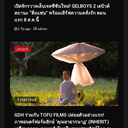
เปิดจักรวาลเล็บเจลซีซันใหม่! GELBOYS 2 เดบิวต์
สถานะ “ติ่งแฟน” พร้อมเสิร์ฟความคลั่งรัก ตอน
แรก 8 ส.ค.นี้
2 วัน ago
admin
UPDATE
1 min read
GDH ร่วมกับ TOFU FILMS ปล่อยตัวอย่างแรก!
ภาพยนตร์ฟอร์มยักษ์ ‘คุณยายวรนาฏ’ (INHERIT)