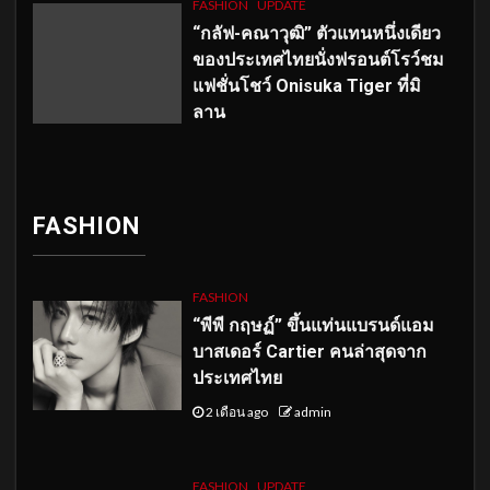
FASHION
UPDATE
“กลัฟ-คณาวุฒิ” ตัวแทนหนึ่งเดียว
ของประเทศไทยนั่งฟรอนต์โรว์ชม
แฟชั่นโชว์ Onisuka Tiger ที่มิ
ลาน
FASHION
FASHION
“พีพี กฤษฏ์” ขึ้นแท่นแบรนด์แอม
บาสเดอร์ Cartier คนล่าสุดจาก
ประเทศไทย
2 เดือน ago
admin
FASHION
UPDATE