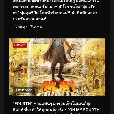
เตรียมคายตะขาบหนังไทยในรอบปฐมทัศน์โลก ณ
เทศกาลภาพยนตร์นานาชาติโตรอนโต “จุ๋ย วรัท
ยา” ทุ่มสุดชีวิต โกนหัวรับบทแม่ชี นำทีมนักแสดง
ประชันความสยอง!
2 วัน ago
admin
UPDATE
1 min read
“FOURTH” ชวนแฟนๆ มาร่วมเก็บโมเมนต์สุด
พิเศษ! ที่จะทำให้ทุกคนต้องร้อง “OH MY FOURTH