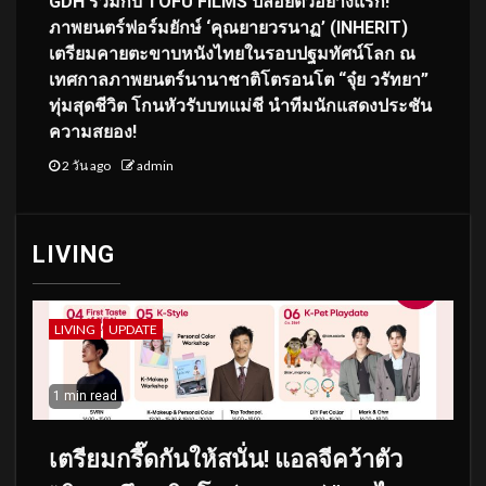
GDH ร่วมกับ TOFU FILMS ปล่อยตัวอย่างแรก!
ภาพยนตร์ฟอร์มยักษ์ ‘คุณยายวรนาฏ’ (INHERIT)
เตรียมคายตะขาบหนังไทยในรอบปฐมทัศน์โลก ณ
เทศกาลภาพยนตร์นานาชาติโตรอนโต “จุ๋ย วรัทยา”
ทุ่มสุดชีวิต โกนหัวรับบทแม่ชี นำทีมนักแสดงประชัน
ความสยอง!
2 วัน ago
admin
LIVING
LIVING
UPDATE
1 min read
เตรียมกรี๊ดกันให้สนั่น! แอลจีคว้าตัว