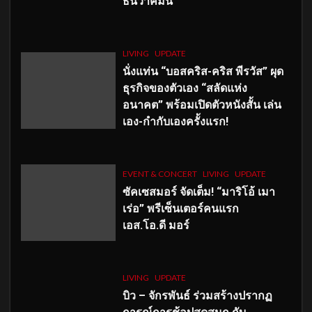
ธันวาคมนี้
LIVING
UPDATE
นั่งแท่น “บอสคริส-คริส พีรวัส” ผุด
ธุรกิจของตัวเอง “สลัดแห่ง
อนาคต” พร้อมเปิดตัวหนังสั้น เล่น
เอง-กำกับเองครั้งแรก!
EVENT & CONCERT
LIVING
UPDATE
ซัคเซสมอร์ จัดเต็ม
!
“มาริโอ้ เมา
เร่อ” พรีเซ็นเตอร์คนแรก
เอส
.โอ.ดี มอร์
LIVING
UPDATE
บิว – จักรพันธ์ ร่วมสร้างปรากฏ