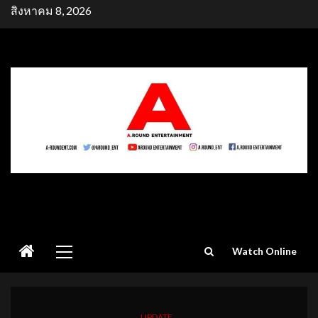
Skip
สิงหาคม 8, 2026
to
content
Primary
Watch Online
Menu
UPDATE