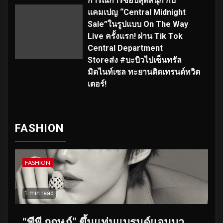
การณ์การช้อปสุดสนุก กับ
แคมเปญ “Central Midnight
Sale”ในรูปแบบ On The Way
Live ครั้งแรก! ผ่าน Tik Tok
Central Department
Storeส่ง #บะบิวไปเซ็นทรัล
มิดไนท์เซล ทะยานติดเทรนด์ทวิต
เตอร์!
FASHION
FASHION
1 min read
“พีพี กฤษฏ์” ขึ้นแท่นแบรนด์แอมบา