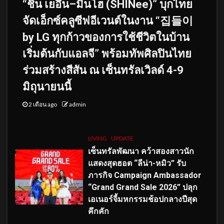
“ชิน เยอึน–มินโฮ (SHINee)” บุกไทย
จัดเอ็กซ์คลูซีฟอีเวนต์ในงาน “집들이
by LG ทุกก้าวของการใช้ชีวิตในบ้าน
เริ่มต้นกับแอลจี” พร้อมทัพศิลปินไทย
ร่วมสร้างสีสัน ณ เซ็นทรัลเวิลด์ 4-9
มิถุนายนนี้
2 เดือน ago
admin
LIVING
UPDATE
เซ็นทรัลพัฒนา คว้าสองสาวนัก
แสดงสุดฮอต “ลีน่า-หมิว” รับ
ภารกิจ Campaign Ambassador
“Grand Grand Sale 2026” ปลุก
เอเนอร์จี้มหกรรมช้อปกลางปีสุด
คึกคัก