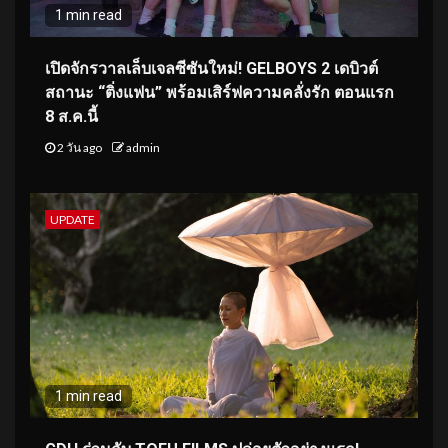
1 min read
เปิดจักรวาลเล็บเจลซีซันใหม่! GELBOYS 2 เดบิวต์
สถานะ “ติ่งแฟน” พร้อมเสิร์ฟความคลั่งรัก ตอนแรก
8 ส.ค.นี้
2 วัน ago
admin
UPDATE
1 min read