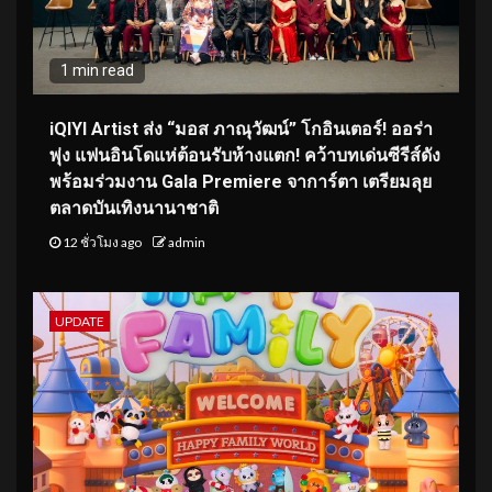
1 min read
iQIYI Artist ส่ง “มอส ภาณุวัฒน์” โกอินเตอร์! ออร่า
พุ่ง แฟนอินโดแห่ต้อนรับห้างแตก! คว้าบทเด่นซีรีส์ดัง
พร้อมร่วมงาน Gala Premiere จาการ์ตา เตรียมลุย
ตลาดบันเทิงนานาชาติ
12 ชั่วโมง ago
admin
UPDATE