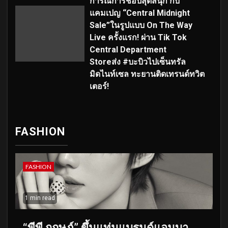
การณ์การช้อปสุดสนุก กับ
แคมเปญ “Central Midnight
Sale”ในรูปแบบ On The Way
Live ครั้งแรก! ผ่าน Tik Tok
Central Department
Storeส่ง #บะบิวไปเซ็นทรัล
มิดไนท์เซล ทะยานติดเทรนด์ทวิต
เตอร์!
FASHION
FASHION
1 min read
“พีพี กฤษฏ์” ขึ้นแท่นแบรนด์แอมบา