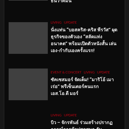
ธันวาคมนี้
LIVING
UPDATE
นั่งแท่น “บอสคริส-คริส พีรวัส” ผุด
ธุรกิจของตัวเอง “สลัดแห่ง
อนาคต” พร้อมเปิดตัวหนังสั้น เล่น
เอง-กำกับเองครั้งแรก!
EVENT & CONCERT
LIVING
UPDATE
ซัคเซสมอร์ จัดเต็ม
!
“มาริโอ้ เมา
เร่อ” พรีเซ็นเตอร์คนแรก
เอส
.โอ.ดี มอร์
LIVING
UPDATE
บิว – จักรพันธ์ ร่วมสร้างปรากฏ