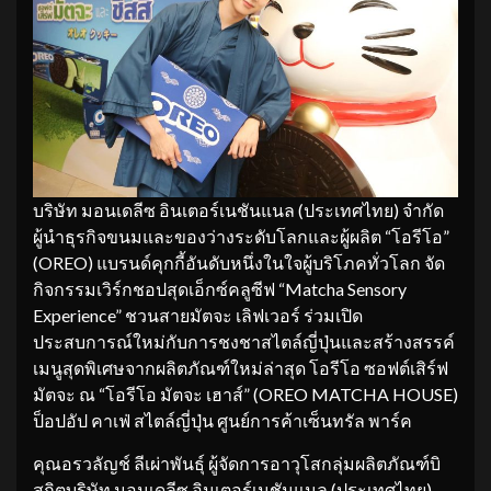
บริษัท มอนเดลีซ อินเตอร์เนชันแนล (ประเทศไทย) จำกัด
ผู้นำธุรกิจขนมและของว่างระดับโลกและผู้ผลิต “โอรีโอ”
(OREO) แบรนด์คุกกี้อันดับหนึ่งในใจผู้บริโภคทั่วโลก จัด
กิจกรรมเวิร์กชอปสุดเอ็กซ์คลูซีฟ “Matcha Sensory
Experience” ชวนสายมัตจะ เลิฟเวอร์ ร่วมเปิด
ประสบการณ์ใหม่กับการชงชาสไตล์ญี่ปุ่นและสร้างสรรค์
เมนูสุดพิเศษจากผลิตภัณฑ์ใหม่ล่าสุด โอรีโอ ซอฟต์เสิร์ฟ
มัตจะ ณ “โอรีโอ มัตจะ เฮาส์” (OREO MATCHA HOUSE)
ป็อปอัป คาเฟ่ สไตล์ญี่ปุ่น ศูนย์การค้าเซ็นทรัล พาร์ค
คุณอรวลัญช์ ลีเผ่าพันธุ์ ผู้จัดการอาวุโสกลุ่มผลิตภัณฑ์บิ
สกิตบริษัท มอนเดลีซ อินเตอร์เนชันแนล (ประเทศไทย)