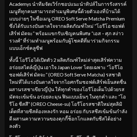
Academys นำทีมจัดเวิร์กชอปแนะนำทิปส์ในการรังสรรค์
เมนูที่ทุกคนสามารถทำเมนูพิเศษนี้ด้วยตัวเองที่บ้านได้
แบบง่ายๆ ในชื่อเมนู OREO Soft Serve Matcha Premium
ซึ่งได้รับแรงบันดาลใจจากผลิตภัณฑ์ใหม่ “โอรีโอ ซอฟต์
เสิร์ฟ มัตจะ” พร้อมแขกรับเชิญคนพิเศษ “เอส – ศุภ สง่าว
รวงศ์” ที่ร่วมทำเมนูพร้อมกับผู้โชคดีที่มาร่วมกิจกรรม
แบบเอ็กซ์คลูซีฟ
ทั้งนี้ โอรีโอได้เปิดตัว 2 ผลิตภัณฑ์ใหม่ล่าสุดเสิร์ฟความ
อร่อยสไตล์ญี่ปุ่น เอาใจ Japan Lover โดยเฉพาะ “โอรีโอ
ซอฟต์เสิร์ฟ มัตจะ” (OREO Soft Serve Matcha) รสชาติ
ใหม่ที่ได้แรงบันดาลใจจากไอศกรีมซอฟต์เสิร์ฟเย็นสดชื่น
ผสานรสชาเขียวญี่ปุ่น ให้ทุกคำของโอรีโอเต็มไปด้วยรส
มัตจะเข้มข้น อร่อยละมุน ฟินแบบเย็นๆ ในทุกคำ และ “โอ
รีโอ ชีสสึ” (OREO Cheese-su) โอรีโอรสชาติใหม่สุดลิมิ
เต็ดที่สายชีสต้องหลงรัก หอม อร่อย กับรสชีสเข้มข้นกำลัง
ดี ผสานความหวานของคุกกี้ช็อกโกแลตกับชีสได้อย่าง
ลงตัว