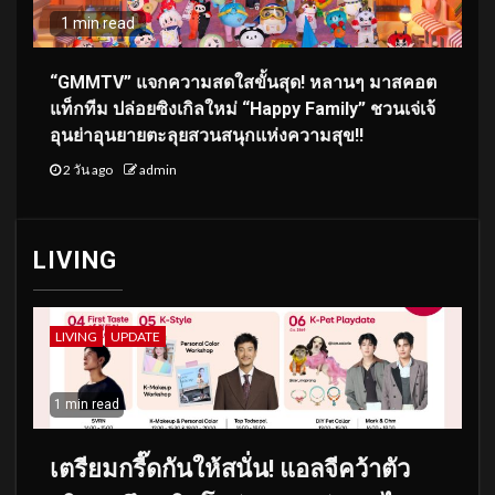
1 min read
“GMMTV” แจกความสดใสขั้นสุด! หลานๆ มาสคอต
แท็กทีม ปล่อยซิงเกิลใหม่ “Happy Family” ชวนเจ่เจ้
อุนย่าอุนยายตะลุยสวนสนุกแห่งความสุข!!
2 วัน ago
admin
LIVING
LIVING
UPDATE
1 min read
เตรียมกรี๊ดกันให้สนั่น! แอลจีคว้าตัว