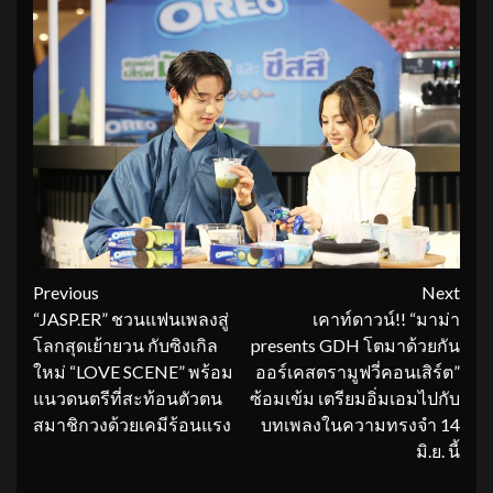
Continue
Previous
Next
“JASP.ER” ชวนแฟนเพลงสู่
เคาท์ดาวน์!! “มาม่า
Reading
โลกสุดเย้ายวน กับซิงเกิล
presents GDH โตมาด้วยกัน
ใหม่ “LOVE SCENE” พร้อม
ออร์เคสตรามูฟวี่คอนเสิร์ต”
แนวดนตรีที่สะท้อนตัวตน
ซ้อมเข้ม เตรียมอิ่มเอมไปกับ
สมาชิกวงด้วยเคมีร้อนแรง
บทเพลงในความทรงจำ 14
มิ.ย. นี้