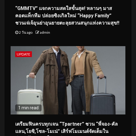
“GMMTV” แจกความสดใสขั้นสุด! หลานๆ มาส
คอตแท็กทีม ปล่อยซิงเกิลใหม่ “Happy Family”
ชวนเจ่เจ้อุนย่าอุนยายตะลุยสวนสนุกแห่งความสุข!!
2 วัน ago
admin
UPDATE
1 min read
เตรียมฟินครบทุกเจน “Tpartner” ชวน “พี่จอง-คัล
แลน,โยชิ,โซล-โมเน่” เสิร์ฟโมเมนต์จัดเต็มใน