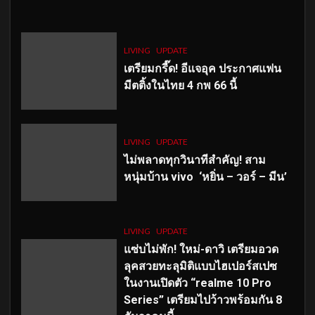
LIVING
UPDATE
เตรียมกรี๊ด! อีแจอุค ประกาศแฟน
มีตติ้งในไทย 4 กพ 66 นี้
LIVING
UPDATE
ไม่พลาดทุกวินาทีสำคัญ
! สาม
หนุ่มบ้าน vivo ‘หยิ่น – วอร์ – มีน’
LIVING
UPDATE
แซ่บไม่พัก! ใหม่-ดาวิ เตรียมอวด
ลุคสวยทะลุมิติแบบไฮเปอร์สเปซ
ในงานเปิดตัว “realme 10 Pro
Series” เตรียมไปว้าวพร้อมกัน 8