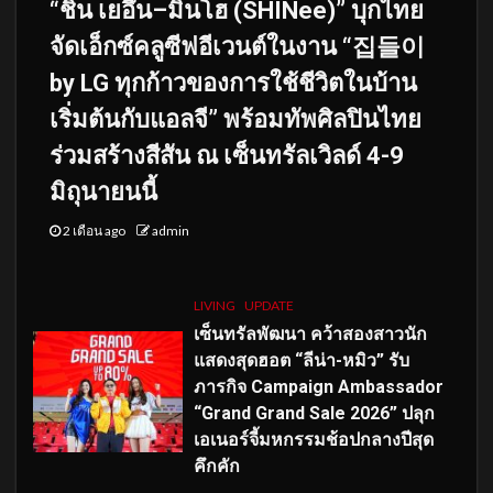
“ชิน เยอึน–มินโฮ (SHINee)” บุกไทย
จัดเอ็กซ์คลูซีฟอีเวนต์ในงาน “집들이
by LG ทุกก้าวของการใช้ชีวิตในบ้าน
เริ่มต้นกับแอลจี” พร้อมทัพศิลปินไทย
ร่วมสร้างสีสัน ณ เซ็นทรัลเวิลด์ 4-9
มิถุนายนนี้
2 เดือน ago
admin
LIVING
UPDATE
เซ็นทรัลพัฒนา คว้าสองสาวนัก
แสดงสุดฮอต “ลีน่า-หมิว” รับ
ภารกิจ Campaign Ambassador
“Grand Grand Sale 2026” ปลุก
เอเนอร์จี้มหกรรมช้อปกลางปีสุด
คึกคัก