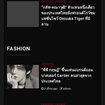
FASHION
UPDATE
“กลัฟ-คณาวุฒิ” ตัวแทนหนึ่งเดียว
ของประเทศไทยนั่งฟรอนต์โรว์ชม
แฟชั่นโชว์ Onisuka Tiger ที่มิ
ลาน
FASHION
FASHION
“พีพี กฤษฏ์” ขึ้นแท่นแบรนด์แอม
บาสเดอร์ Cartier คนล่าสุดจาก
ประเทศไทย
2 เดือน ago
admin
FASHION
UPDATE