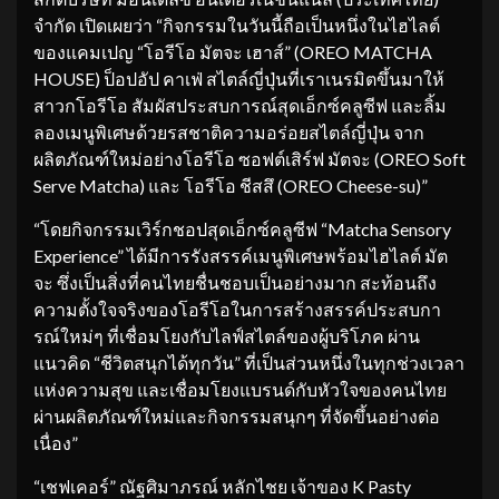
จำกัด เปิดเผยว่า “กิจกรรมในวันนี้ถือเป็นหนึ่งในไฮไลต์
ของแคมเปญ “โอรีโอ มัตจะ เฮาส์” (OREO MATCHA
HOUSE) ป็อปอัป คาเฟ่ สไตล์ญี่ปุ่นที่เราเนรมิตขึ้นมาให้
สาวกโอรีโอ สัมผัสประสบการณ์สุดเอ็กซ์คลูซีฟ และลิ้ม
ลองเมนูพิเศษด้วยรสชาติความอร่อยสไตล์ญี่ปุ่น จาก
ผลิตภัณฑ์ใหม่อย่างโอรีโอ ซอฟต์เสิร์ฟ มัตจะ (OREO Soft
Serve Matcha) และ โอรีโอ ชีสสึ (OREO Cheese-su)”
“โดยกิจกรรมเวิร์กชอปสุดเอ็กซ์คลูซีฟ “Matcha Sensory
Experience” ได้มีการรังสรรค์เมนูพิเศษพร้อมไฮไลต์ มัต
จะ ซึ่งเป็นสิ่งที่คนไทยชื่นชอบเป็นอย่างมาก สะท้อนถึง
ความตั้งใจจริงของโอรีโอในการสร้างสรรค์ประสบกา
รณ์ใหม่ๆ ที่เชื่อมโยงกับไลฟ์สไตล์ของผู้บริโภค ผ่าน
แนวคิด “ชีวิตสนุกได้ทุกวัน” ที่เป็นส่วนหนึ่งในทุกช่วงเวลา
แห่งความสุข และเชื่อมโยงแบรนด์กับหัวใจของคนไทย
ผ่านผลิตภัณฑ์ใหม่และกิจกรรมสนุกๆ ที่จัดขึ้นอย่างต่อ
เนื่อง”
“เชฟเคอร์” ณัฐศิมาภรณ์ หลักไชย เจ้าของ K Pasty