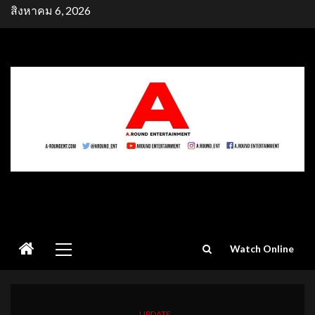
Skip
สิงหาคม 6, 2026
to
content
Primary
Watch Online
Menu
UPDATE