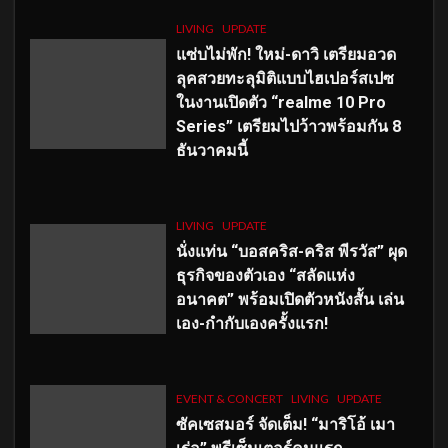
LIVING
UPDATE
แซ่บไม่พัก! ใหม่-ดาวิ เตรียมอวด
ลุคสวยทะลุมิติแบบไฮเปอร์สเปซ
ในงานเปิดตัว “realme 10 Pro
Series” เตรียมไปว้าวพร้อมกัน 8
ธันวาคมนี้
LIVING
UPDATE
นั่งแท่น “บอสคริส-คริส พีรวัส” ผุด
ธุรกิจของตัวเอง “สลัดแห่ง
อนาคต” พร้อมเปิดตัวหนังสั้น เล่น
เอง-กำกับเองครั้งแรก!
EVENT & CONCERT
LIVING
UPDATE
ซัคเซสมอร์ จัดเต็ม
!
“มาริโอ้ เมา