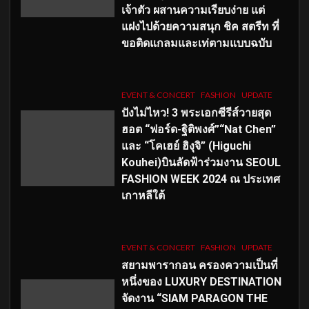
เจ้าตัว ผสานความเรียบง่าย แต่
แฝงไปด้วยความสนุก ชิค สตรีท ที่
ขอติดแกลมและเท่ตามแบบฉบับ
EVENT & CONCERT
FASHION
UPDATE
ปังไม่ไหว! 3 พระเอกซีรีส์วายสุด
ฮอต “ฟอร์ด-ฐิติพงศ์”“Nat Chen”
และ “โคเฮย์ ฮิงุจิ” (Higuchi
Kouhei)บินลัดฟ้าร่วมงาน SEOUL
FASHION WEEK 2024 ณ ประเทศ
เกาหลีใต้
EVENT & CONCERT
FASHION
UPDATE
สยามพารากอน ครองความเป็นที่
หนึ่งของ LUXURY DESTINATION
จัดงาน “SIAM PARAGON THE