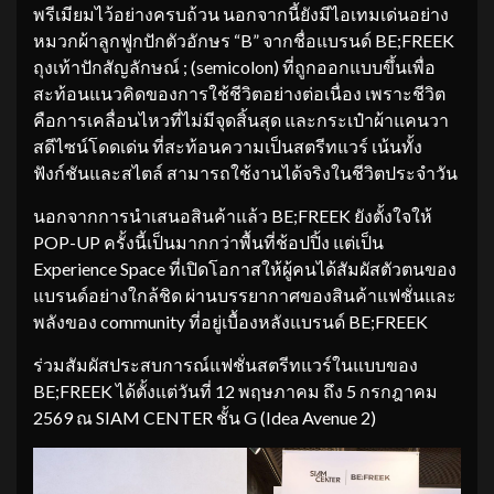
พรีเมียมไว้อย่างครบถ้วน นอกจากนี้ยังมีไอเทมเด่นอย่าง
หมวกผ้าลูกฟูกปักตัวอักษร “B” จากชื่อแบรนด์ BE;FREEK
ถุงเท้าปักสัญลักษณ์ ; (semicolon) ที่ถูกออกแบบขึ้นเพื่อ
สะท้อนแนวคิดของการใช้ชีวิตอย่างต่อเนื่อง เพราะชีวิต
คือการเคลื่อนไหวที่ไม่มีจุดสิ้นสุด และกระเป๋าผ้าแคนวา
สดีไซน์โดดเด่น ที่สะท้อนความเป็นสตรีทแวร์ เน้นทั้ง
ฟังก์ชันและสไตล์ สามารถใช้งานได้จริงในชีวิตประจำวัน
นอกจากการนำเสนอสินค้าแล้ว BE;FREEK ยังตั้งใจให้
POP-UP ครั้งนี้เป็นมากกว่าพื้นที่ช้อปปิ้ง แต่เป็น
Experience Space ที่เปิดโอกาสให้ผู้คนได้สัมผัสตัวตนของ
แบรนด์อย่างใกล้ชิด ผ่านบรรยากาศของสินค้าแฟชั่นและ
พลังของ community ที่อยู่เบื้องหลังแบรนด์ BE;FREEK
ร่วมสัมผัสประสบการณ์แฟชั่นสตรีทแวร์ในแบบของ
BE;FREEK ได้ตั้งแต่วันที่ 12 พฤษภาคม ถึง 5 กรกฎาคม
2569 ณ SIAM CENTER ชั้น G (Idea Avenue 2)