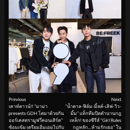
Continue
Previous
Next
เคาท์ดาวน์!! “มาม่า
“น้ำตาล-ฟิล์ม-มิ้ลค์-เลิฟ-วิว-
Reading
presents GDH โตมาด้วยกัน
มิ้ม” แท็กทีมปิดตำนานกฎ
ออร์เคสตรามูฟวี่คอนเสิร์ต”
เหล็ก! ของซีรีส์ “Girl Rules
ซ้อมเข้ม เตรียมอิ่มเอมไปกับ
กฎหลัก…ห้ามรักเธอ” ใน