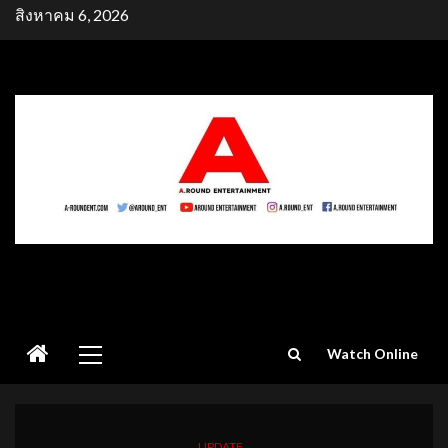
Skip
สิงหาคม 6, 2026
to
content
Primary
Watch Online
Menu
UPDATE