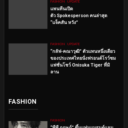
FASHION
UPDATE
แพนทีนเปิด
ตัว
Spokesperson คนล่าสุด
“แจ็คสัน หวัง”
FASHION
UPDATE
“กลัฟ-คณาวุฒิ” ตัวแทนหนึ่งเดียว
ของประเทศไทยนั่งฟรอนต์โรว์ชม
แฟชั่นโชว์ Onisuka Tiger ที่มิ
ลาน
FASHION
FASHION
“พีพี กฤษฏ์” ขึ้นแท่นแบรนด์แอม