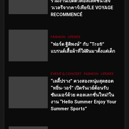
ร่วมงานเปิดตัวคอลเลคชั่นไฮจิ
วเวลรีจากคาร์เทียร์LE VOYAGE
RECOMMENCÉ
FASHION
UPDATE
“ฟอร์ด ฐิติพงษ์” กับ “Trofi”
แบรนด์เสื้อผ้าที่ใฝ่ฝันมาตั้งแต่เด็ก
EVENT & CONCERT
FASHION
UPDATE
“เลดี้ปราง” ควงสองหนุ่มสุดฮอต
“หยิ่น-วอร์” เปิดรันเวย์ต้อนรับ
ซัมเมอร์ด้วย คอลเลกชั่นใหม่!ใน
งาน “Hello Summer Enjoy Your
Summer Sports”