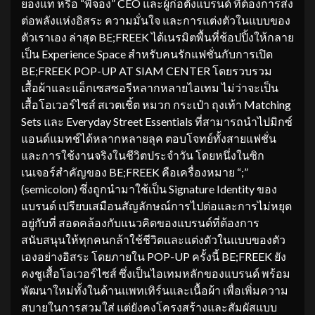
ยองแท หรือ “พี่จอง” CEO และผู้ก่อตั้งแบรนด์ ที่ต้องการส่ง
ต่อพลังแห่งอิสระ ความมั่นใจ และการแต่งตัวในแบบของ
ตัวเราเอง ล่าสุด BE;FREEK ได้เนรมิตพื้นที่ช้อปปิ้งให้กลาย
เป็น Experience Space สำหรับคนรักแฟชั่นกับการเปิด
BE;FREEK POP-UP AT SIAM CENTER โดยรวบรวม
เสื้อผ้าและแอ็กเซสซอรีหลากหลายไอเทม ไม่ว่าจะเป็น
เสื้อโอเวอร์ไซส์ สเวตเชิ้ต หมวก กระเป๋า ถุงเท้า Matching
Sets และ Everyday Street Essentials ที่สามารถนำไปมิกซ์
แอนด์แมทช์ได้หลากหลายลุค ตอบโจทย์ทั้งสายแฟชั่น
และการใช้งานจริงในชีวิตประจำวัน โดยหนึ่งในซิก
เนเจอร์สำคัญของ BE;FREEK คือเครื่องหมาย “;”
(semicolon) ซึ่งถูกนำมาใช้เป็น Signature Identity ของ
แบรนด์ เปรียบเสมือนสัญลักษณ์การไปต่อและการไม่หยุด
อยู่กับที่ สอดคล้องกับแนวคิดของแบรนด์ที่ต้องการ
สนับสนุนให้ทุกคนกล้าใช้ชีวิตและแต่งตัวในแบบของตัว
เองอย่างอิสระ โดยภายใน POP-UP ครั้งนี้ BE;FREEK ยัง
คงชูเสื้อโอเวอร์ไซส์ ซึ่งเป็นไอเทมหลักของแบรนด์ พร้อม
พัฒนาใหม่ทั้งในด้านแพทเทิร์นและเนื้อผ้า เพื่อเพิ่มความ
สบายในการสวมใส่ แต่ยังคงโครงสร้างและสัมผัสแบบ