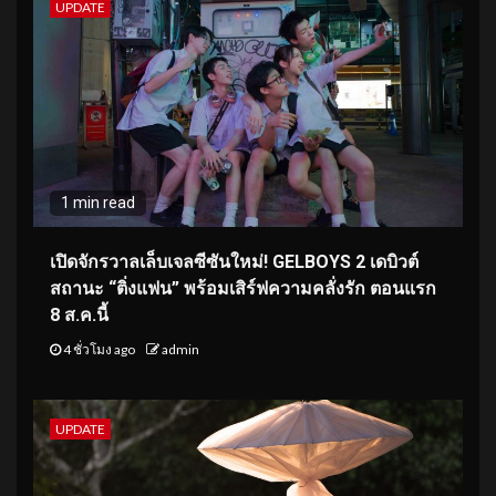
UPDATE
1 min read
เปิดจักรวาลเล็บเจลซีซันใหม่! GELBOYS 2 เดบิวต์
สถานะ “ติ่งแฟน” พร้อมเสิร์ฟความคลั่งรัก ตอนแรก
8 ส.ค.นี้
4 ชั่วโมง ago
admin
UPDATE