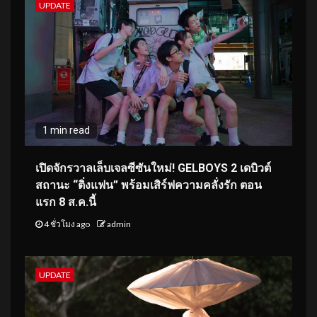
UPDATE
1 min read
เปิดจักรวาลเล็บเจลซีซันใหม่! GELBOYS 2 เดบิวต์
สถานะ “ติ่งแฟน” พร้อมเสิร์ฟความคลั่งรัก ตอน
แรก 8 ส.ค.นี้
4 ชั่วโมง ago
admin
UPDATE