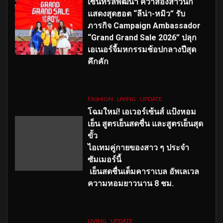
เซ็นทรัลพัฒนา คว้าสองสาวนัก
แสดงสุดฮอต “ลีน่า-หมิว” รับ
ภารกิจ Campaign Ambassador
“Grand Grand Sale 2026” ปลุก
เอเนอร์จี้มหกรรมช้อปกลางปีสุด
คึกคัก
FASHION
LIVING
UPDATE
โฉมใหม่
! เอเวอร์เซ้นส์ แป้งหอม
เย็น สูตรเย็นสดชื่น และสูตรเย็นสุด
ขั้ว
ไอเทมคู่กายของสาว ๆ ประจำ
ซัมเมอร์นี้
เย็นสดชื่นเต็มคาราเบล อัพเลเวล
ความหอมยาวนาน
8
ชม.
LIVING
UPDATE