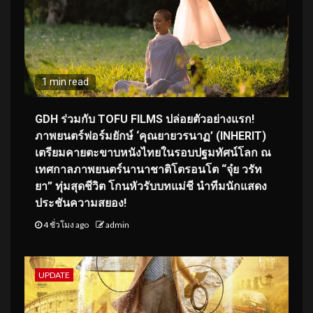
1 min read
GDH ร่วมกับ TOFU FILMS ปล่อยตัวอย่างแรก!
ภาพยนตร์ฟอร์มยักษ์ ‘คุณยายวรนาฏ’ (INHERIT)
เตรียมคายตะขาบหนังไทยในรอบปฐมทัศน์โลก ณ
เทศกาลภาพยนตร์นานาชาติโตรอนโต “จุ๋ย วรัท
ยา” ทุ่มสุดชีวิต โกนหัวรับบทแม่ชี นำทีมนักแสดง
ประชันความสยอง!
4 ชั่วโมง ago
admin
UPDATE