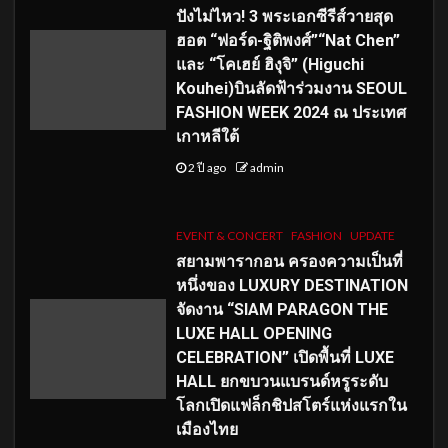
ปังไม่ไหว! 3 พระเอกซีรีส์วายสุด
ฮอต “ฟอร์ด-ฐิติพงศ์”“Nat Chen”
และ “โคเฮย์ ฮิงุจิ” (Higuchi
Kouhei)บินลัดฟ้าร่วมงาน SEOUL
FASHION WEEK 2024 ณ ประเทศ
เกาหลีใต้
2 ปี ago
admin
EVENT & CONCERT
FASHION
UPDATE
สยามพารากอน ครองความเป็นที่
หนึ่งของ LUXURY DESTINATION
จัดงาน “SIAM PARAGON THE
LUXE HALL OPENING
CELEBRATION” เปิดพื้นที่ LUXE
HALL ยกขบวนแบรนด์หรูระดับ
โลกเปิดแฟล็กชิปสโตร์แห่งแรกใน
เมืองไทย