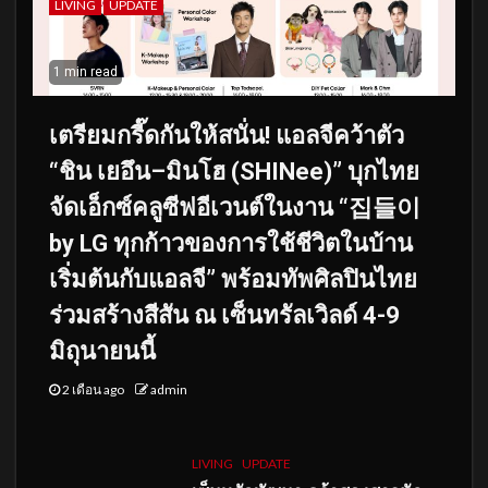
LIVING
UPDATE
1 min read
เตรียมกรี๊ดกันให้สนั่น! แอลจีคว้าตัว
“ชิน เยอึน–มินโฮ (SHINee)” บุกไทย
จัดเอ็กซ์คลูซีฟอีเวนต์ในงาน “집들이
by LG ทุกก้าวของการใช้ชีวิตในบ้าน
เริ่มต้นกับแอลจี” พร้อมทัพศิลปินไทย
ร่วมสร้างสีสัน ณ เซ็นทรัลเวิลด์ 4-9
มิถุนายนนี้
2 เดือน ago
admin
LIVING
UPDATE