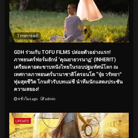
1 min read
GDH ร่วมกับ TOFU FILMS ปล่อยตัวอย่างแรก!
ภาพยนตร์ฟอร์มยักษ์ ‘คุณยายวรนาฏ’ (INHERIT)
เตรียมคายตะขาบหนังไทยในรอบปฐมทัศน์โลก ณ
เทศกาลภาพยนตร์นานาชาติโตรอนโต “จุ๋ย วรัทยา”
ทุ่มสุดชีวิต โกนหัวรับบทแม่ชี นำทีมนักแสดงประชัน
ความสยอง!
4 ชั่วโมง ago
admin
UPDATE