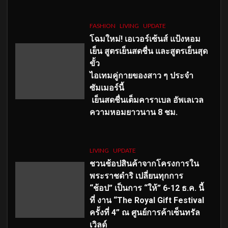
FASHION
LIVING
UPDATE
โฉมใหม่
! เอเวอร์เซ้นส์ แป้งหอม
เย็น สูตรเย็นสดชื่น และสูตรเย็นสุด
ขั้ว
ไอเทมคู่กายของสาว ๆ ประจำ
ซัมเมอร์นี้
เย็นสดชื่นเต็มคาราเบล อัพเลเวล
ความหอมยาวนาน
8
ชม.
LIVING
UPDATE
ชวนช้อปสินค้าจากโครงการใน
พระราชดำริ เปลี่ยนทุกการ
“ช้อป” เป็นการ “ให้” 6-12 ธ.ค. นี้
ที่ งาน “The Royal Gift Festival
ครั้งที่ 4” ณ ศูนย์การค้าเซ็นทรัล
เวิลด์