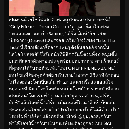
เปิดงานด้วยโชว์พิเศษ 3 เพลงคู่ กับเพลงประกอบซีรีส์
“Only Friends : Dream On” จาก “อู๋-บูม” ที่มาในเพลง
“วงแหวนดาวเสาร์” (Saturn), “เอิร์ท-มิกซ์” ร้องเพลง
“ปิดฉาก” (Dejavu) และ “จอส-กวิน” โชว์เพลง “Like The
Tide” ที่เรียกเสียงกรี๊ดจากแฟนๆ ดังลั่นฮอลล์ จากนั้น
“เลโอ โซสเซย์” ซึ่งรับหน้าที่พิธีกรวันนี้ชวนทั้ง 6 หนุ่มขึ้น
บนเวทีกล่าวทักทายแฟนๆ พร้อมบทบาทตามคาแร็กเตอร์
ที่ทุกคนได้รับ ต่อด้วยเล่น “เกม ONLY FRIENDS ZONE”
เกมโซนที่ต้องพูดคำต่อ ๆ กัน ภายในเวลา 3 วินาที ถ้าตอบ
ไม่ได้จะต้องโดนบีบแก้ม ทำเอาแฟนๆ กรี๊ดลั่นฮอลล์ไม่
หยุดเลยทีเดียว โดยโจทย์แรกเป็นโจทย์ ‘การกระทำที่มาก
เกินเพื่อน’ โดยเริ่มที่ “อู๋” ต่อด้วย “บูม, จอส, กวิน, เอิร์ท,
มิกซ์” แล้วโจทย์นี้ “เอิร์ท” เป็นคนแพ้โดน “มิกซ์” บีบแก้ม
ซะเลย ส่วนโจทย์สองเป็น ‘ประโยคบอกรักที่ไม่มีคำว่ารัก’
โดยเริ่มที่ “เอิร์ท” แล้วต่อด้วย “มิกซ์, อู๋, บูม, จอส, กวิน”
ทำให้โจทย์นี้ “กวิน” เป็นคนแพ้เลยต้องถูกลงโทษโดน