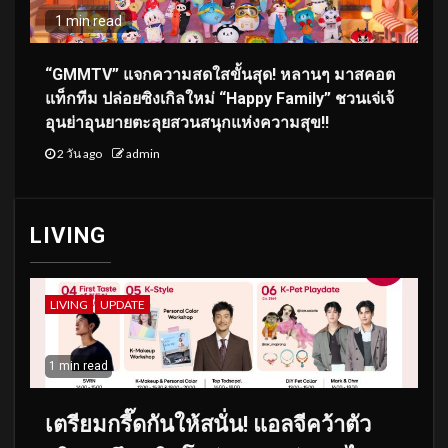
1 min read
“GMMTV” แจกความสดใสขั้นสุด! หลานๆ มาสคอต
แท็กทีม ปล่อยซิงเกิลใหม่ “Happy Family” ชวนเจ่เจ้
อุนย่าอุนยายตะลุยสวนสนุกแห่งความสุข!!
2 วัน ago
admin
LIVING
LIVING
UPDATE
1 min read
เตรียมกรี๊ดกันให้สนั่น! แอลจีคว้าตัว