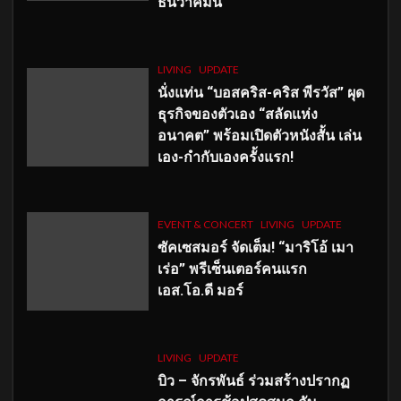
ธันวาคมนี้
LIVING
UPDATE
นั่งแท่น “บอสคริส-คริส พีรวัส” ผุด
ธุรกิจของตัวเอง “สลัดแห่ง
อนาคต” พร้อมเปิดตัวหนังสั้น เล่น
เอง-กำกับเองครั้งแรก!
EVENT & CONCERT
LIVING
UPDATE
ซัคเซสมอร์ จัดเต็ม
!
“มาริโอ้ เมา
เร่อ” พรีเซ็นเตอร์คนแรก
เอส
.โอ.ดี มอร์
LIVING
UPDATE
บิว – จักรพันธ์ ร่วมสร้างปรากฏ