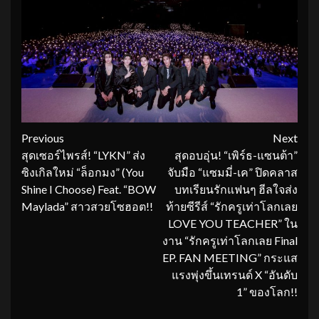
Continue
Previous
Next
สุดเซอร์ไพรส์! “LYKN” ส่ง
สุดอบอุ่น! “เพิร์ธ-แซนต้า”
Reading
ซิงเกิลใหม่ “ล็อกมง” (You
จับมือ “แซมมี่-เค” ปิดคลาส
Shine I Choose) Feat. “BOW
บทเรียนรักแฟนๆ ฮีลใจส่ง
Maylada” สาวสวยโซฮอต!!
ท้ายซีรีส์ “รักครูเท่าโลกเลย
LOVE YOU TEACHER” ใน
งาน “รักครูเท่าโลกเลย Final
EP. FAN MEETING” กระแส
แรงพุ่งขึ้นเทรนด์ X “อันดับ
1” ของโลก!!