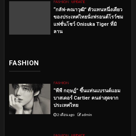
FASHION
UPDATE
“กลัฟ-คณาวุฒิ” ตัวแทนหนึ่งเดียว
ของประเทศไทยนั่งฟรอนต์โรว์ชม
แฟชั่นโชว์ Onisuka Tiger ที่มิ
ลาน
FASHION
FASHION
“พีพี กฤษฏ์” ขึ้นแท่นแบรนด์แอม
บาสเดอร์ Cartier คนล่าสุดจาก
ประเทศไทย
2 เดือน ago
admin
FASHION
UPDATE