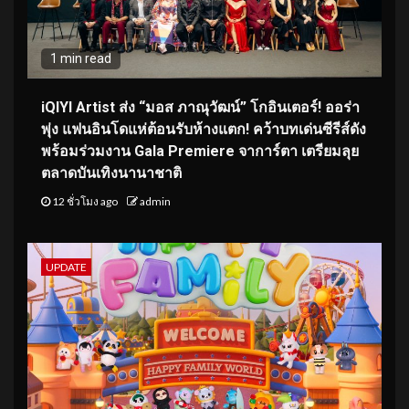
1 min read
iQIYI Artist ส่ง “มอส ภาณุวัฒน์” โกอินเตอร์! ออร่า
พุ่ง แฟนอินโดแห่ต้อนรับห้างแตก! คว้าบทเด่นซีรีส์ดัง
พร้อมร่วมงาน Gala Premiere จาการ์ตา เตรียมลุย
ตลาดบันเทิงนานาชาติ
12 ชั่วโมง ago
admin
UPDATE