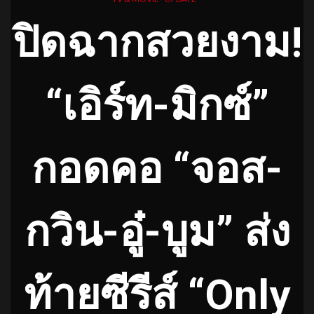
ปิดฉากสวยงาม!
“เอิร์ท-มิกซ์”
กอดคอ “จอส-
กวิน-อู๋-บูม” ส่ง
ท้ายซีรีส์ “Only