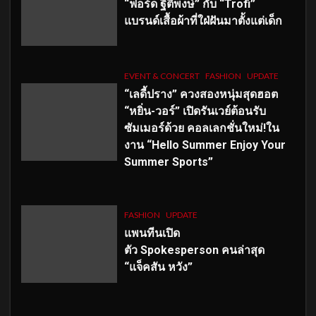
“ฟอร์ด ฐิติพงษ์” กับ “Trofi”
แบรนด์เสื้อผ้าที่ใฝ่ฝันมาตั้งแต่เด็ก
EVENT & CONCERT
FASHION
UPDATE
“เลดี้ปราง” ควงสองหนุ่มสุดฮอต
“หยิ่น-วอร์” เปิดรันเวย์ต้อนรับ
ซัมเมอร์ด้วย คอลเลกชั่นใหม่!ใน
งาน “Hello Summer Enjoy Your
Summer Sports”
FASHION
UPDATE
แพนทีนเปิด
ตัว
Spokesperson คนล่าสุด
“แจ็คสัน หวัง”