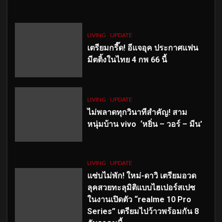
LIVING
UPDATE
เตรียมกรี๊ด! อีแจอุค ประกาศแฟน
มีตติ้งในไทย 4 กพ 66 นี้
LIVING
UPDATE
ไม่พลาดทุกวินาทีสำคัญ
! สาม
หนุ่มบ้าน vivo ‘หยิ่น – วอร์ – มีน’
LIVING
UPDATE
แซ่บไม่พัก! ใหม่-ดาวิ เตรียมอวด
ลุคสวยทะลุมิติแบบไฮเปอร์สเปซ
ในงานเปิดตัว “realme 10 Pro
Series” เตรียมไปว้าวพร้อมกัน 8