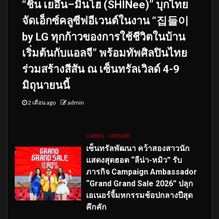
“ชิน เยอึน–มินโฮ (SHINee)” บุกไทย
จัดเอ็กซ์คลูซีฟอีเวนต์ในงาน “집들이
by LG ทุกก้าวของการใช้ชีวิตในบ้าน
เริ่มต้นกับแอลจี” พร้อมทัพศิลปินไทย
ร่วมสร้างสีสัน ณ เซ็นทรัลเวิลด์ 4-9
มิถุนายนนี้
2 เดือน ago
admin
LIVING
UPDATE
เซ็นทรัลพัฒนา คว้าสองสาวนัก
แสดงสุดฮอต “ลีน่า-หมิว” รับ
ภารกิจ Campaign Ambassador
“Grand Grand Sale 2026” ปลุก
เอเนอร์จี้มหกรรมช้อปกลางปีสุด
คึกคัก