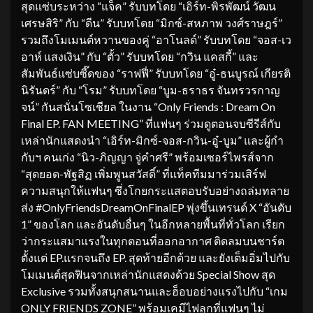
สุดแซ่บระหว่าง “แจ็ค” รับบทโดย “เอิร์ท-พิรพัฒน์ วัฒน
เศรษสิริ” กับ “ดีน” รับบทโดย “มิกซ์-สหภาพ วงศ์ราษฎร์”
รวมถึงโมเมนต์หวานของคู่ “อาโนลด์” รับบทโดย “จอส-เว
อาห์ แสงเงิน” กับ “ตั้ว” รับบทโดย “กวิน แคสกี้” และ
สัมพันธ์แซ่บซี๊ดของ “ราฟฟี่” รับบทโดย “อู๋-ธนบูรณ์ เกียรติ
นิรันดร์” กับ “โรม” รับบทโดย “บูม-ธราธร จันทรวรกาญ
จน์” กันสนั่นโซเชียล ในงาน “Only Friends : Dream On
Final EP. FAN MEETING” ที่แฟนๆ ร่วมดูตอนจบซีรีส์กับ
เหล่านักแสดงนำ “เอิร์ท-มิกซ์-จอส-กวิน-อู๋-บูม” และผู้กำ
กับฯ คนเก่ง “นิว-ภิญญา จู่คำศรี” พร้อมเซอร์ไพรส์จาก
“สุดยอด-พัฐสิฏ เพิ่มพูนสวัสดิ์” ที่แท็คทีมมาร่วมเสิร์ฟ
ความสนุกให้แฟนๆ ซึ่งโกยกระแสตอบรับอย่างถล่มทลาย
ส่ง #OnlyFriendsDreamOnFinalEP พุ่งขึ้นเทรนด์ X “อันดับ
1” ของโลก และอันดับอื่นๆ ในอีกหลายพื้นที่ทั่วโลก เรียก
ว่ากระแสมาแรงในทุกตอนที่ออกอากาศ ติดลมบนชาร์ต
ตั้งแต่ EP.แรกจนถึง EP. สุดท้ายอีกด้วย และยังเต็มอิ่มไปกับ
โมเมนต์สุดฟินจากเหล่านักแสดงด้วย Special Show สุด
Exclusive รวมทั้งสนุกสนานและฮ็อบอย่างแรงไปกับ “เกม
ONLY FRIENDS ZONE” พร้อมเคมีไฟลุกที่แฟนๆ ไม่