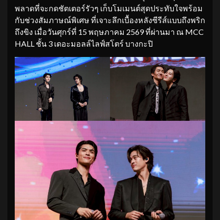
พลาดที่จะกดชัตเตอร์รัวๆ เก็บโมเมนต์สุดประทับใจพร้อม
กับช่วงสัมภาษณ์พิเศษ ที่เจาะลึกเบื้องหลังซีรีส์แบบถึงพริก
ถึงขิง เมื่อวันศุกร์ที่ 15 พฤษภาคม 2569 ที่ผ่านมา ณ MCC
HALL ชั้น 3 เดอะมอลล์ไลฟ์สโตร์ บางกะปิ