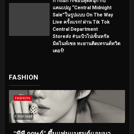
การณ์การช้อปสุดสนุก กับ
แคมเปญ “Central Midnight
Sale”ในรูปแบบ On The Way
Live ครั้งแรก! ผ่าน Tik Tok
Central Department
Storeส่ง #บะบิวไปเซ็นทรัล
มิดไนท์เซล ทะยานติดเทรนด์ทวิต
เตอร์!
FASHION
FASHION
1 min read
“พีพี กฤษฏ์” ขึ้นแท่นแบรนด์แอมบา