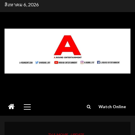
Skip
สิงหาคม 6, 2026
to
content
Primary
Watch Online
Menu
TV & MOVIE
UPDATE