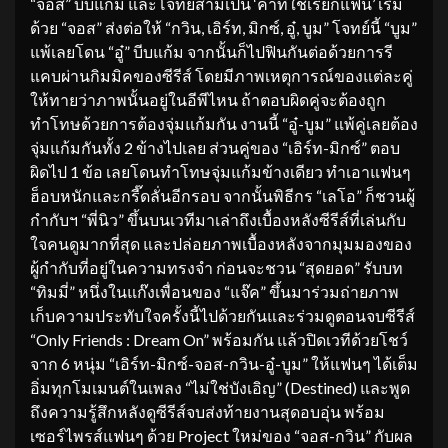
“จอส” บีบแก้ม และโจทย์สามเป็น ‘คำที่ใช้เรียกแฟน’ เริ่ม
ด้วย “จอส” ส่งต่อให้ “กวิน, เอิร์ท, มิกซ์, อู๋, บูม” โจทย์นี้ “บูม”
แพ้เลยโดน “อู๋” บีบแก้ม จากนั้นก็ไปฟินกันต่อด้วยการรี
แคบผ่านกิมมิคของซีรีส์ โดยมีภาพเหตุการณ์ของแต่ละคู่
ให้ทายว่าภาพนั้นอยู่ในอีพีไหน ถ้าตอบผิดคู่จะต้องถูก
ทำโทษด้วยการต้องจุ่มแก้มกัน งานนี้ “อู๋-บูม” แพ้คู่เลยต้อง
จุ่มแก้มกันทั้ง 2 ข้างไปเลย ส่วนคู่ของ “เอิร์ท-มิกซ์” ตอบ
ผิดไป 1 ข้อ เลยโดนทำโทษจุ่มแก้มข้างเดียว ทำเอาแฟนๆ
ฮ็อบหนักและกรี๊ดลั่นอีกรอบ จากนั้นพิธีกร “เลโอ” ก็ชวนผู้
กำกับฯ “พี่นิว” ขึ้นบนเวทีมาเล่าถึงเบื้องหลังซีรีส์ที่เล่นกับ
ใจคนดูมากที่สุด และปล่อยภาพเบื้องหลังจากมุมมองของ
ผู้กำกับที่อยู่ในความทรงจำ ก่อนจะชวน “สุดยอด” รับบท
“ทิมมี่” หนึ่งในแก๊งเพื่อนของ “แจ๊ค” ขึ้นมาร่วมถ่ายภาพ
เก็บความประทับใจครั้งนี้ไปด้วยกันและร่วมดูตอนจบซีรีส์
“Only Friends : Dream On” พร้อมกัน แล้วปิดเวทีด้วยโชว์
จาก 6 หนุ่ม “เอิร์ท-มิกซ์-จอส-กวิน-อู๋-บูม” ให้แฟนๆ ได้เต็ม
อิ่มทุกโมเมนต์ในเพลง “ไม่ใช่บังเอิญ” (Destined) และพูด
ถึงความรู้สึกหลังดูซีรีส์จบส่งท้ายงานสุดอบอุ่น พร้อม
เซอร์ไพรส์แฟนๆ ด้วย Project ใหม่ของ “จอส-กวิน” กับผล