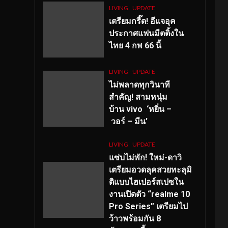
LIVING
UPDATE
เตรียมกรี๊ด! อีแจอุค
ประกาศแฟนมีตติ้งใน
ไทย 4 กพ 66 นี้
LIVING
UPDATE
ไม่พลาดทุกวินาที
สำคัญ
! สามหนุ่ม
บ้าน vivo ‘หยิ่น –
วอร์ – มีน’
LIVING
UPDATE
แซ่บไม่พัก! ใหม่-ดาวิ
เตรียมอวดลุคสวยทะลุมิ
ติแบบไฮเปอร์สเปซใน
งานเปิดตัว “realme 10
Pro Series” เตรียมไป
ว้าวพร้อมกัน 8