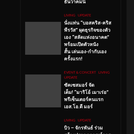
ธันวาคมนี้
LIVING
UPDATE
นั่งแท่น “บอสคริส-คริส
พีรวัส” ผุดธุรกิจของตัว
เอง “สลัดแห่งอนาคต”
พร้อมเปิดตัวหนัง
สั้น เล่นเอง-กำกับเอง
ครั้งแรก!
EVENT & CONCERT
LIVING
UPDATE
ซัคเซสมอร์ จัด
เต็ม
!
“มาริโอ้ เมาเร่อ”
พรีเซ็นเตอร์คนแรก
เอส
.โอ.ดี มอร์
LIVING
UPDATE
บิว – จักรพันธ์ ร่วม