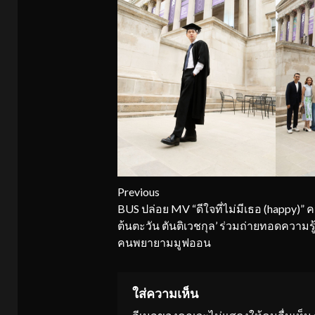
Continue
Previous
BUS ปล่อย MV “ดีใจที่ไม่มีเธอ (happy)” คว้
Reading
ต้นตะวัน ตันติเวชกุล’ ร่วมถ่ายทอดความรู
คนพยายามมูฟออน
ใส่ความเห็น