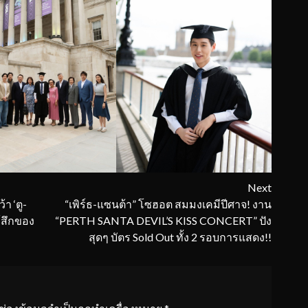
Next
า ‘ตู-
“เพิร์ธ-แซนต้า” โซฮอต สมมงเคมีปีศาจ! งาน
้สึกของ
“PERTH SANTA DEVIL’S KISS CONCERT” ปัง
สุดๆ บัตร Sold Out ทั้ง 2 รอบการแสดง!!