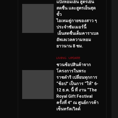
แป้งหอมเย็น สูตรเย็น
สดชื่น และสูตรเย็นสุด
ขั้ว
ไอเทมคู่กายของสาว ๆ
ประจำซัมเมอร์นี้
เย็นสดชื่นเต็มคาราเบล
อัพเลเวลความหอม
ยาวนาน
8
ชม.
LIVING
UPDATE
ชวนช้อปสินค้าจาก
โครงการในพระ
ราชดำริ เปลี่ยนทุกการ
“ช้อป” เป็นการ “ให้” 6-
12 ธ.ค. นี้ ที่ งาน “The
Royal Gift Festival
ครั้งที่ 4” ณ ศูนย์การค้า
เซ็นทรัลเวิลด์