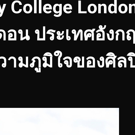
ty College Londo
ดอน ประเทศอังกฤษ
ความภูมิใจของศิล