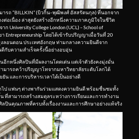
 “BILLKIN” (บิวกิ้น–พุฒิพงศ์ อัสสรัตนกุล) ที่นอกจาก
อเนื่อง ล่าสุดยังสร้างอีกหนึ่งความภาคภูมิใจในชีวิต
 University College London (UCL) – School of
Entrepreneurship โดยได้เข้ารับปริญญาเมื่อวันที่ 20
กรุงลอนดอน ประเทศอังกฤษ ท่ามกลางความยินดีจาก
ีกับความสำเร็จครั้งนี้อย่างอบอุ่น
ีกหนึ่งศิลปินที่มีผลงานโดดเด่น แต่เจ้าตัวยังคงมุ่งมั่น
สามารถคว้าปริญญาโทจากมหาวิทยาลัยระดับโลกได้
ขยัน และการบริหารเวลาได้เป็นอย่างดี
ป แฟนๆ ต่างพากันร่วมแสดงความยินดี พร้อมชื่นชมทั้ง
น ที่สามารถสร้างสมดุลระหว่างการเรียนและการทำงาน
ศิลปินคุณภาพที่ครบทั้งเรื่องงานและการศึกษาอย่างแท้จริง