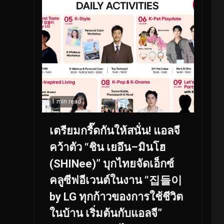
1 min read
เตรียมกรี๊ดกันให้สนั่น! แอลจี
คว้าตัว “ชิน เยอึน–มินโฮ
(SHINee)” บุกไทยจัดเอ็กซ์
คลูซีฟอีเวนต์ในงาน “집들이
by LG ทุกก้าวของการใช้ชีวิต
ในบ้าน เริ่มต้นกับแอลจี”