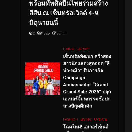
พร้อมทัพศิลปินไทยร่วมสร้าง
สีสัน ณ เซ็นทรัลเวิลด์ 4-9
มิถุนายนนี้
2 เดือน ago
admin
LIVING
UPDATE
เซ็นทรัลพัฒนา คว้าสอง
สาวนักแสดงสุดฮอต “ลี
น่า-หมิว” รับภารกิจ
Campaign
Ambassador “Grand
Grand Sale 2026” ปลุก
เอเนอร์จี้มหกรรมช้อปก
ลางปีสุดคึกคัก
FASHION
LIVING
UPDATE
โฉมใหม่
! เอเวอร์เซ้นส์