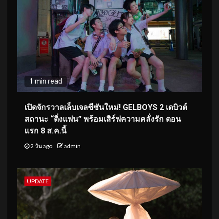
1 min read
เปิดจักรวาลเล็บเจลซีซันใหม่! GELBOYS 2 เดบิวต์
สถานะ “ติ่งแฟน” พร้อมเสิร์ฟความคลั่งรัก ตอน
แรก 8 ส.ค.นี้
2 วัน ago
admin
UPDATE