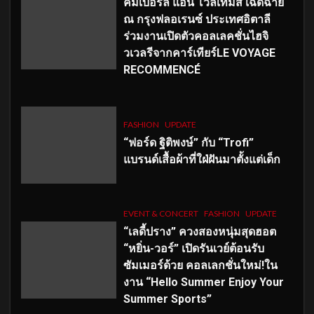
คิมเบอร์ลี่ แอน โวลเทมัส เฉิดฉาย
ณ กรุงฟลอเรนซ์ ประเทศอิตาลี
ร่วมงานเปิดตัวคอลเลคชั่นไฮจิ
วเวลรีจากคาร์เทียร์LE VOYAGE
RECOMMENCÉ
FASHION
UPDATE
“ฟอร์ด ฐิติพงษ์” กับ “Trofi”
แบรนด์เสื้อผ้าที่ใฝ่ฝันมาตั้งแต่เด็ก
EVENT & CONCERT
FASHION
UPDATE
“เลดี้ปราง” ควงสองหนุ่มสุดฮอต
“หยิ่น-วอร์” เปิดรันเวย์ต้อนรับ
ซัมเมอร์ด้วย คอลเลกชั่นใหม่!ใน
งาน “Hello Summer Enjoy Your
Summer Sports”