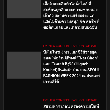
เสื้อผ้าและสินค้าไลฟ์สไตล์ ที่
สะท้อนบุคลิกและความชอบของ
เจ้าตัว ผสานความเรียบง่าย แต่
แฝงไปด้วยความสนุก ชิค สตรีท ที่
ขอติดแกลมและเท่ตามแบบฉบับ
EVENT & CONCERT
FASHION
UPDATE
ปังไม่ไหว! 3 พระเอกซีรีส์วายสุด
ฮอต “ฟอร์ด-ฐิติพงศ์”“Nat Chen”
และ “โคเฮย์ ฮิงุจิ” (Higuchi
Kouhei)บินลัดฟ้าร่วมงาน SEOUL
FASHION WEEK 2024 ณ ประเทศ
เกาหลีใต้
EVENT & CONCERT
FASHION
UPDATE
สยามพารากอน ครองความเป็นที่