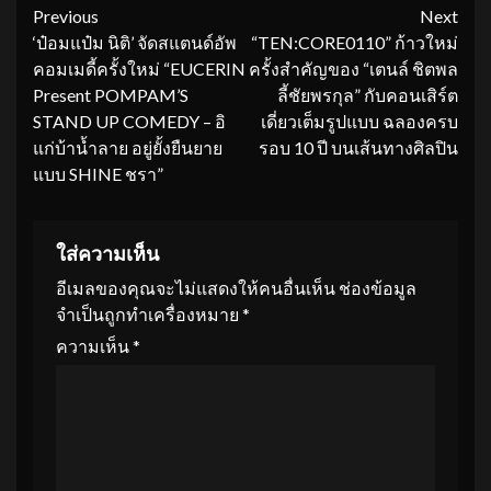
Continue
Previous
Next
‘ป๋อมแป๋ม นิติ’ จัดสแตนด์อัพ
“TEN:CORE0110” ก้าวใหม่
Reading
คอมเมดี้ครั้งใหม่ “EUCERIN
ครั้งสำคัญของ “เตนล์ ชิตพล
Present POMPAM’S
ลี้ชัยพรกุล” กับคอนเสิร์ต
STAND UP COMEDY – อิ
เดี่ยวเต็มรูปแบบ ฉลองครบ
แก่บ้าน้ำลาย อยู่ยั้งยืนยาย
รอบ 10 ปี บนเส้นทางศิลปิน
แบบ SHINE ชรา”
ใส่ความเห็น
อีเมลของคุณจะไม่แสดงให้คนอื่นเห็น
ช่องข้อมูล
จำเป็นถูกทำเครื่องหมาย
*
ความเห็น
*