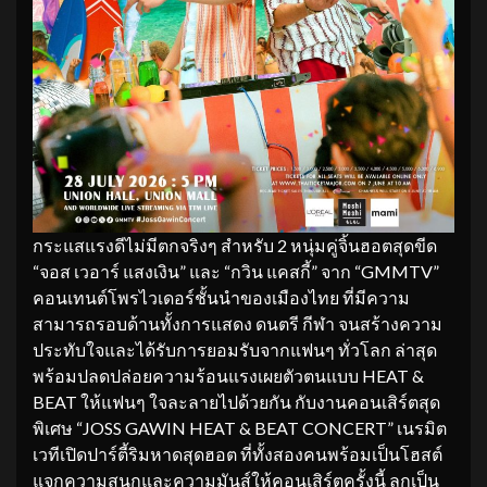
กระแสแรงดีไม่มีตกจริงๆ สำหรับ 2 หนุ่มคู่จิ้นฮอตสุดขีด
“จอส เวอาร์ แสงเงิน” และ “กวิน แคสกี้” จาก “GMMTV”
คอนเทนต์โพรไวเดอร์ชั้นนำของเมืองไทย ที่มีความ
สามารถรอบด้านทั้งการแสดง ดนตรี กีฬา จนสร้างความ
ประทับใจและได้รับการยอมรับจากแฟนๆ ทั่วโลก ล่าสุด
พร้อมปลดปล่อยความร้อนแรงเผยตัวตนแบบ HEAT &
BEAT ให้แฟนๆ ใจละลายไปด้วยกัน กับงานคอนเสิร์ตสุด
พิเศษ “JOSS GAWIN HEAT & BEAT CONCERT” เนรมิต
เวทีเปิดปาร์ตี้ริมหาดสุดฮอต ที่ทั้งสองคนพร้อมเป็นโฮสต์
แจกความสนุกและความมันส์ให้คอนเสิร์ตครั้งนี้ ลุกเป็น