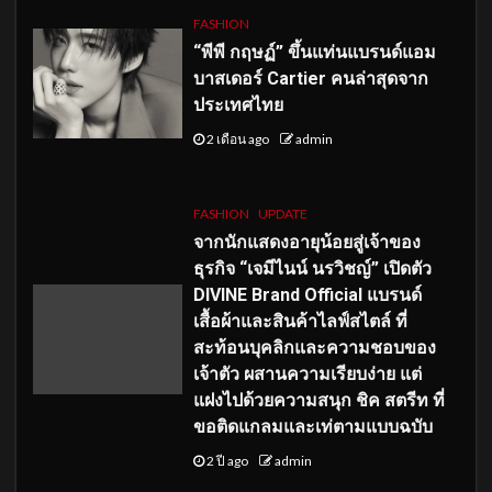
FASHION
“พีพี กฤษฏ์” ขึ้นแท่นแบรนด์แอม
บาสเดอร์ Cartier คนล่าสุดจาก
ประเทศไทย
2 เดือน ago
admin
FASHION
UPDATE
จากนักแสดงอายุน้อยสู่เจ้าของ
ธุรกิจ “เจมีไนน์ นรวิชญ์” เปิดตัว
DIVINE Brand Official แบรนด์
เสื้อผ้าและสินค้าไลฟ์สไตล์ ที่
สะท้อนบุคลิกและความชอบของ
เจ้าตัว ผสานความเรียบง่าย แต่
แฝงไปด้วยความสนุก ชิค สตรีท ที่
ขอติดแกลมและเท่ตามแบบฉบับ
2 ปี ago
admin