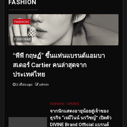
FASHION
FASHION
1 min read
“พีพี กฤษฏ์” ขึ้นแท่นแบรนด์แอมบา
สเดอร์ Cartier คนล่าสุดจาก
ประเทศไทย
2 เดือน ago
admin
FASHION
UPDATE
จากนักแสดงอายุน้อยสู่เจ้าของ
ธุรกิจ “เจมีไนน์ นรวิชญ์” เปิดตัว
DIVINE Brand Official แบรนด์