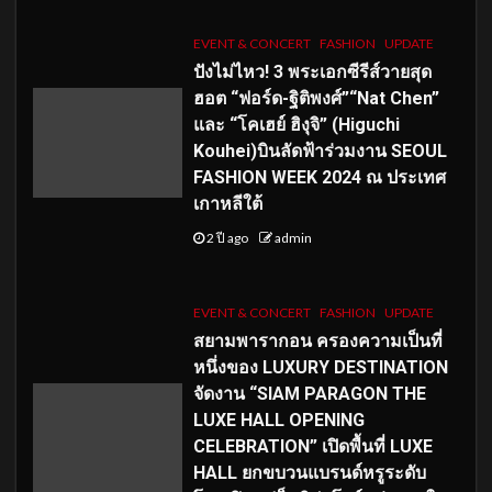
EVENT & CONCERT
FASHION
UPDATE
ปังไม่ไหว! 3 พระเอกซีรีส์วายสุด
ฮอต “ฟอร์ด-ฐิติพงศ์”“Nat Chen”
และ “โคเฮย์ ฮิงุจิ” (Higuchi
Kouhei)บินลัดฟ้าร่วมงาน SEOUL
FASHION WEEK 2024 ณ ประเทศ
เกาหลีใต้
2 ปี ago
admin
EVENT & CONCERT
FASHION
UPDATE
สยามพารากอน ครองความเป็นที่
หนึ่งของ LUXURY DESTINATION
จัดงาน “SIAM PARAGON THE
LUXE HALL OPENING
CELEBRATION” เปิดพื้นที่ LUXE
HALL ยกขบวนแบรนด์หรูระดับ