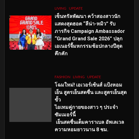
LIVING
UPDATE
เซ็นทรัลพัฒนา คว้าสองสาวนัก
แสดงสุดฮอต “ลีน่า-หมิว” รับ
ภารกิจ Campaign Ambassador
“Grand Grand Sale 2026” ปลุก
เอเนอร์จี้มหกรรมช้อปกลางปีสุด
คึกคัก
FASHION
LIVING
UPDATE
โฉมใหม่
! เอเวอร์เซ้นส์ แป้งหอม
เย็น สูตรเย็นสดชื่น และสูตรเย็นสุด
ขั้ว
ไอเทมคู่กายของสาว ๆ ประจำ
ซัมเมอร์นี้
เย็นสดชื่นเต็มคาราเบล อัพเลเวล
ความหอมยาวนาน
8
ชม.