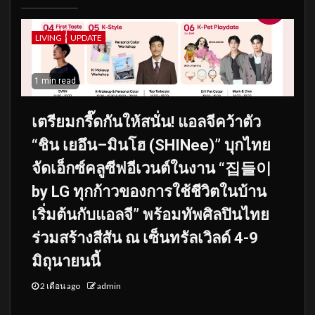
LIVING
UPDATE
1 min read
เตรียมกรี๊ดกันให้สนั่น! แอลจีคว้าตัว
“ชิน เยอึน–มินโฮ (SHINee)” บุกไทย
จัดเอ็กซ์คลูซีฟอีเวนต์ในงาน “집들이
by LG ทุกก้าวของการใช้ชีวิตในบ้าน
เริ่มต้นกับแอลจี” พร้อมทัพศิลปินไทย
ร่วมสร้างสีสัน ณ เซ็นทรัลเวิลด์ 4-9
มิถุนายนนี้
2 เดือน ago
admin