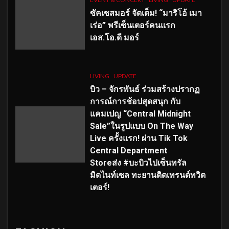
ซัคเซสมอร์ จัดเต็ม
!
“มาริโอ้ เมา
เร่อ” พรีเซ็นเตอร์คนแรก
เอส
.โอ.ดี มอร์
LIVING
UPDATE
บิว – จักรพันธ์ ร่วมสร้างปรากฏ
การณ์การช้อปสุดสนุก กับ
แคมเปญ “Central Midnight
Sale”ในรูปแบบ On The Way
Live ครั้งแรก! ผ่าน Tik Tok
Central Department
Storeส่ง #บะบิวไปเซ็นทรัล
มิดไนท์เซล ทะยานติดเทรนด์ทวิต
เตอร์!