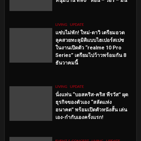
หนุ่มบ้าน vivo ‘หยิ่น – วอร์ – มีน’
LIVING
UPDATE
แซ่บไม่พัก! ใหม่-ดาวิ เตรียมอวด
ลุคสวยทะลุมิติแบบไฮเปอร์สเปซ
ในงานเปิดตัว “realme 10 Pro
Series” เตรียมไปว้าวพร้อมกัน 8
ธันวาคมนี้
LIVING
UPDATE
นั่งแท่น “บอสคริส-คริส พีรวัส” ผุด
ธุรกิจของตัวเอง “สลัดแห่ง
อนาคต” พร้อมเปิดตัวหนังสั้น เล่น
เอง-กำกับเองครั้งแรก!
EVENT & CONCERT
LIVING
UPDATE