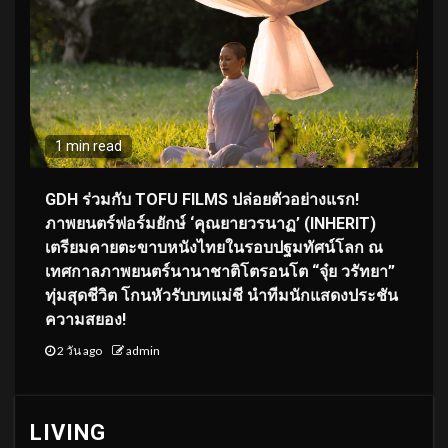
1 min read
GDH ร่วมกับ TOFU FILMS ปล่อยตัวอย่างแรก!
ภาพยนตร์ฟอร์มยักษ์ ‘คุณยายวรนาฏ’ (INHERIT)
เตรียมคายตะขาบหนังไทยในรอบปฐมทัศน์โลก ณ
เทศกาลภาพยนตร์นานาชาติโตรอนโต “จุ๋ย วรัทยา”
ทุ่มสุดชีวิต โกนหัวรับบทแม่ชี นำทีมนักแสดงประชัน
ความสยอง!
2 วัน ago
admin
LIVING