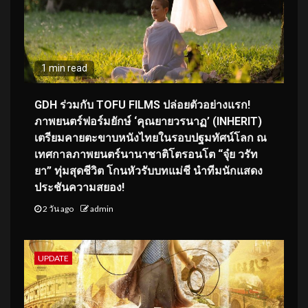
1 min read
GDH ร่วมกับ TOFU FILMS ปล่อยตัวอย่างแรก!
ภาพยนตร์ฟอร์มยักษ์ ‘คุณยายวรนาฏ’ (INHERIT)
เตรียมคายตะขาบหนังไทยในรอบปฐมทัศน์โลก ณ
เทศกาลภาพยนตร์นานาชาติโตรอนโต “จุ๋ย วรัท
ยา” ทุ่มสุดชีวิต โกนหัวรับบทแม่ชี นำทีมนักแสดง
ประชันความสยอง!
2 วัน ago
admin
UPDATE