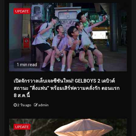
UPDATE
1 min read
เปิดจักรวาลเล็บเจลซีซันใหม่! GELBOYS 2 เดบิวต์
สถานะ “ติ่งแฟน” พร้อมเสิร์ฟความคลั่งรัก ตอนแรก
8 ส.ค.นี้
2 วัน ago
admin
UPDATE