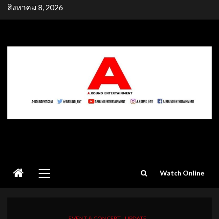
Skip
สิงหาคม 8, 2026
to
content
Primary
Watch Online
Menu
EVENT & CONCERT
UPDATE