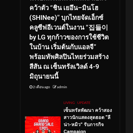
คว้าตัว “ชิน เยอึน–มินโฮ
(SHINee)” บุกไทยจัดเอ็กซ์
คลูซีฟอีเวนต์ในงาน “집들이
by LG ทุกก้าวของการใช้ชีวิต
ในบ้าน เริ่มต้นกับแอลจี”
พร้อมทัพศิลปินไทยร่วมสร้าง
สีสัน ณ เซ็นทรัลเวิลด์ 4-9
มิถุนายนนี้
2 เดือน ago
admin
LIVING
UPDATE
เซ็นทรัลพัฒนา คว้าสอง
สาวนักแสดงสุดฮอต “ลี
น่า-หมิว” รับภารกิจ
Campaign