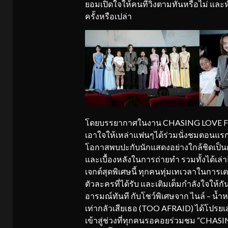
ยอมเปิดใจให้คนที่วิ่งตามทันหรือไม่ และ
ครั้งหรือเปล่า
โดยบรรยากาศในงาน CHASING LOVE FI
เอาใจให้เหล่าแฟนๆได้ร่วมนั่งชมตอนแรก
โอกาสพบปะกับนักแสดงอย่างใกล้ชิดเป็นกันเ
และเบื้องหลังในการถ่ายทำ รวมทั้งได้เล่
เจกต์สุดพิเศษนี้ ทุกคนทุ่มเทเวลาในการ
ตัวละครที่ได้รับ และเติมเต็มกำลังใจให้
อารมณ์ทันที กับโชว์พิเศษจาก ไนล์ – น้ำหว
เท่ากลัวเสียเธอ (TOO AFRAID) ได้โปรยเสน
เข้าสู่ช่วงที่ทุกคนรอคอยร่วมชม “CHASI