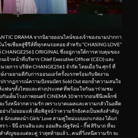
OMANTIC DRAMA จากนิยายออนไลน์ของเจ้าของนามปากกา
ึงในโซเชียลสู่ซีรีส์ที่ทุกคนรอคอย สำหรับ “CHASING LOVE”
รเจกต์ CHANGE2561 ORIGINAL ซึ่งอยู่ภายใต้การควบคุมของ
นเจ้าหน้าที่บริหาร Chief Executive Officer (CEO) และ
นวยการ บริษัท CHANGE2561 จำกัด โดยเมื่อวัน ศุกร์ ที่
งามยามดีกับการออนแอร์ครั้งแรกพร้อมกับจัดงาน
ปรากฏการณ์ความปังจนบัตร Sold Out ตอกย้ำความสนใจ
ให้แฟนๆทั้งไทยและต่างประเทศ ที่พร้อมใจกันมาร่วมชม
วยกันเต็มโรงภาพยนตร์ CINEMA 10 พารากอนซีนีเพล็กซ์
กจะวิ่งหนีจากความรัก เพราะบาดแผลและความกลัวในอดีต
ย่างไม่ยอมแพ้ เพื่อพิสูจน์ว่าความรักยังคงเป็นพลังสำคัญ
 6 นักแสดงนำ Girls’ Love สามคู่ใหม่แบบแกะกล่อง ได้แก่
า – จีนี่ อรนลิน และ ออมสิน ณัฐรัตน์ – กิ๊ฟ สิรินาถ ที่จะ
สำคัญของแต่ละคู่ ว่าสุดท้ายแล้ว…คนที่วิ่งหนีความรัก จะ