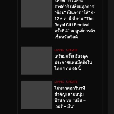
โครงการในพระ
ราชดำริ เปลี่ยนทุกการ
“ช้อป” เป็นการ “ให้” 6-
12 ธ.ค. นี้ ที่ งาน “The
Royal Gift Festival
ครั้งที่ 4” ณ ศูนย์การค้า
เซ็นทรัลเวิลด์
LIVING
UPDATE
เตรียมกรี๊ด! อีแจอุค
ประกาศแฟนมีตติ้งใน
ไทย 4 กพ 66 นี้
LIVING
UPDATE
ไม่พลาดทุกวินาที
สำคัญ
! สามหนุ่ม
บ้าน vivo ‘หยิ่น –
วอร์ – มีน’