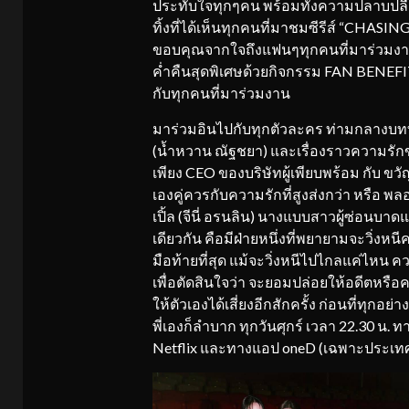
ประทับใจทุกๆคน พร้อมทั้งความปลาบปลื้มใ
ทิ้งที่ได้เห็นทุกคนที่มาชมซีรีส์ “CHASI
ขอบคุณจากใจถึงแฟนๆทุกคนที่มาร่วมงานแ
ค่ำคืนสุดพิเศษด้วยกิจกรรม FAN BENEFI
กับทุกคนที่มาร่วมงาน
มาร่วมอินไปกับทุกตัวละคร ท่ามกลางบทท
(น้ำหวาน ณัฐชยา) และเรื่องราวความรักของผ
เพียง CEO ของบริษัทผู้เพียบพร้อม กับ ขวัญ
เองคู่ควรกับความรักที่สูงส่งกว่า หรือ พลอ
เปิ้ล (จีนี่ อรนลิน) นางแบบสาวผู้ซ่อนบาดแ
เดียวกัน คือมีฝ่ายหนึ่งที่พยายามจะวิ่งห
มือท้ายที่สุด แม้จะวิ่งหนีไปไกลแค่ไหน ควา
เพื่อตัดสินใจว่า จะยอมปล่อยให้อดีตหรือ
ให้ตัวเองได้เสี่ยงอีกสักครั้ง ก่อนที่ทุ
พี่เองก็ลำบาก ทุกวันศุกร์ เวลา 22.30 น
Netflix และทางแอป oneD (เฉพาะประเทศ