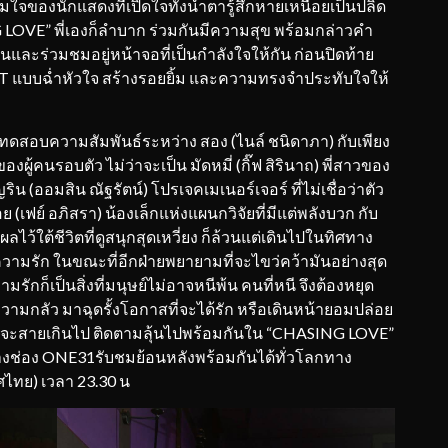
จของนักแสดงที่เปิดใจทั้งน้ำตารู้สึกหายเหนื่อยเป็นปลิด
NG LOVE” พี่เองก็ลำบาก ร่วมกันมีความสุข พร้อมกล่าวคำ
ละร่วมชมอยู่หน้าจอที่เป็นกำลังใจให้กัน ก่อนปิดท้าย
T แบบฉ่ำหัวใจ สร้างรอยยิ้ม และความทรงจำประทับใจให้
ดสอบความสัมพันธ์ระหว่าง สอง (ไนล์ ชนิดาภา) กับเพียง
ู้คนรอบตัว ไม่ว่าจะเป็น มัดหมี่ (กิ๊ฟ สิรินาถ) พี่สาวของ
ริน (ออมสิน ณัฐรัตน์) โปรเจคเมเนอร์เจอร์ ที่ไม่เชื่อว่าตัว
ย (เฟย์ อภิสรา) น้องเล็กแห่งแผนกวิจัยที่มีแต่พลังบวก กับ
ผลไว้ใต้ชีวิตที่ดูสนุกสุดเหวี่ยง ก็ล้วนแต่เดินไปในทิศทาง
นีความรัก ในขณะที่อีกฝ่ายพยายามที่จะไขว่คว้ามันอย่างสุด
มรักก็เป็นสิ่งที่มนุษย์ไม่อาจหนีพ้น คนที่หนี จึงต้องหยุด
ความกลัว มาฉุดรั้งโอกาสที่จะได้รัก หรือเดินหน้ายอมปล่อย
กอย่างจะสายเกินไป ติดตามลุ้นไปพร้อมกันใน “CHASING LOVE”
. ทางช่อง ONE31รับชมย้อนหลังพร้อมกันได้ทั่วโลกทาง
ไทย) เวลา 23.30 น