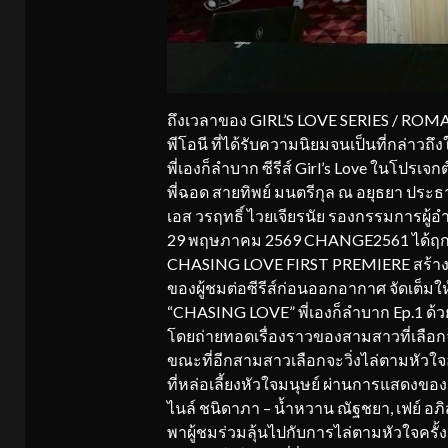
ถึงเวลาของ GIRL’S LOVE SERIES / R
พีโอนี ที่ได้รับความนิยมจนเป็นที่กล่าวถ
พี่เองก็ลำบาก ซีรีส์ Girl’s Love ในโป
พี่ฉอด สายทิพย์ มนตรีกุล ณ อยุธยา ประธา
เอส วรฤทธิ์ ไวยเจียรนัย รองกรรมการผู้อำ
29 พฤษภาคม 2569 CHANGE2561 ได้ฤกษ์
CHASING LOVE FIRST PREMIERE สร้าง
ของผู้ชมต่อซีรีส์ก่อนออกอากาศ จัดเต็ม
“CHASING LOVE” พี่เองก็ลำบาก Ep.1 ด้
โดยถ่ายทอดเรื่องราวของสามสาวที่เลือ
ขณะที่อีกสามสาวเลือกจะวิ่งไล่ตามหัวใจอ
ที่หล่อเลี้ยงหัวใจมนุษย์ ผ่านการแสดงของ
ไนล์ ชนิดาภา – น้ำหวาน ณัฐชยา, เฟย์ อภิสร
พาผู้ชมร่วมลุ้นไปกับการไล่ตามหัวใจครั้ง