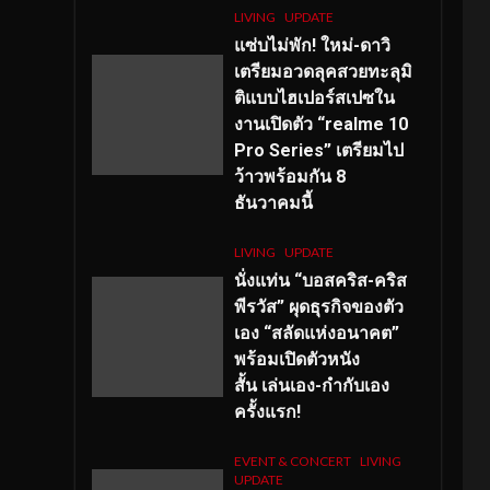
LIVING
UPDATE
แซ่บไม่พัก! ใหม่-ดาวิ
เตรียมอวดลุคสวยทะลุมิ
ติแบบไฮเปอร์สเปซใน
งานเปิดตัว “realme 10
Pro Series” เตรียมไป
ว้าวพร้อมกัน 8
ธันวาคมนี้
LIVING
UPDATE
นั่งแท่น “บอสคริส-คริส
พีรวัส” ผุดธุรกิจของตัว
เอง “สลัดแห่งอนาคต”
พร้อมเปิดตัวหนัง
สั้น เล่นเอง-กำกับเอง
ครั้งแรก!
EVENT & CONCERT
LIVING
UPDATE