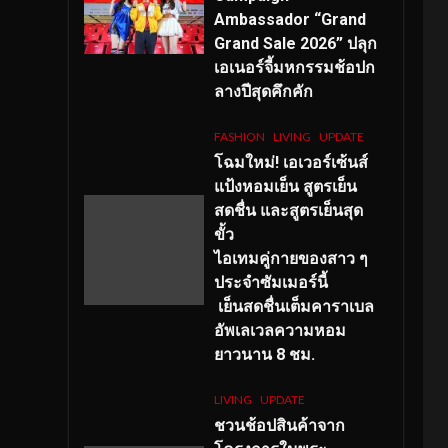
Ambassador “Grand
Grand Sale 2026” ปลุก
เอเนอร์จี้มหกรรมช้อปก
ลางปีสุดคึกคัก
FASHION
LIVING
UPDATE
โฉมใหม่
! เอเวอร์เซ้นส์
แป้งหอมเย็น สูตรเย็น
สดชื่น และสูตรเย็นสุด
ขั้ว
ไอเทมคู่กายของสาว ๆ
ประจำซัมเมอร์นี้
เย็นสดชื่นเต็มคาราเบล
อัพเลเวลความหอม
ยาวนาน
8
ชม.
LIVING
UPDATE
ชวนช้อปสินค้าจาก