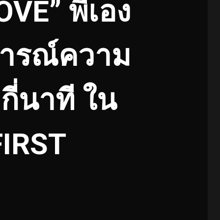
VE” พี่เอง
การณ์ความ
กี่นาที ใน
FIRST