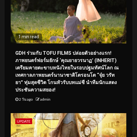
1 min read
GDH ร่วมกับ TOFU FILMS ปล่อยตัวอย่างแรก!
ภาพยนตร์ฟอร์มยักษ์ ‘คุณยายวรนาฏ’ (INHERIT)
เตรียมคายตะขาบหนังไทยในรอบปฐมทัศน์โลก ณ
เทศกาลภาพยนตร์นานาชาติโตรอนโต “จุ๋ย วรัท
ยา” ทุ่มสุดชีวิต โกนหัวรับบทแม่ชี นำทีมนักแสดง
ประชันความสยอง!
2 วัน ago
admin
UPDATE