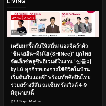
LIVING
LIVING
UPDATE
1 min read
เตรียมกรี๊ดกันให้สนั่น! แอลจีคว้าตัว
“ชิน เยอึน–มินโฮ (SHINee)” บุกไทย
จัดเอ็กซ์คลูซีฟอีเวนต์ในงาน “집들이
by LG ทุกก้าวของการใช้ชีวิตในบ้าน
เริ่มต้นกับแอลจี” พร้อมทัพศิลปินไทย
ร่วมสร้างสีสัน ณ เซ็นทรัลเวิลด์ 4-9
มิถุนายนนี้
2 เดือน ago
admin