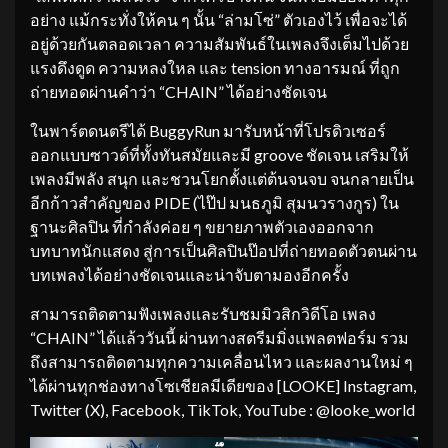
อย่าง แม้กระทั่งให้คน ๆ นั้น “ล่ามโซ่” ตัวเองไว้ เพื่อจะได้
อยู่ด้วยกันตลอดเวลา ความสัมพันธ์ในเพลงจึงเต็มไปด้วย
แรงดึงดูด ความหลงใหล และ tension ทางอารมณ์ ที่ถูก
ถ่ายทอดผ่านคำว่า “CHAIN” ได้อย่างชัดเจน
ในพาร์ตดนตรีได้ BuggyRun มารับหน้าที่โปรดิวเซอร์
ออกแบบซาวด์ที่ทั้งทันสมัยและมี groove ชัดเจน เสริมให้
เพลงมีพลัง สนุก และชวนโยกตั้งแต่ต้นจนจบ จนกลายเป็น
อีกก้าวสำคัญของ PIDE (ไป๊ป มนธภูมิ สุมนวรางกูร) ใน
ฐานะศิลปิน ที่กำลังค่อย ๆ ขยายภาพตัวเองออกจาก
บทบาทนักแสดง สู่การเป็นศิลปินป๊อปที่ถ่ายทอดตัวตนผ่าน
บทเพลงได้อย่างชัดเจนและน่าจับตามองอีกครั้ง
สามารถติดตามฟังเพลงและรับชมมิวสิกวิดีโอ เพลง
“CHAIN” ได้แล้ววันนี้ ผ่านทางสตรีมมิ่งแพลตฟอร์ม รวม
ถึงสามารถติดตามทุกความเคลื่อนไหว และผลงานใหม่ ๆ
ได้ผ่านทุกช่องทางโซเชียลมีเดียของ [LOOKE] Instagram,
Twitter (X), Facebook, TikTok, YouTube : @looke_world