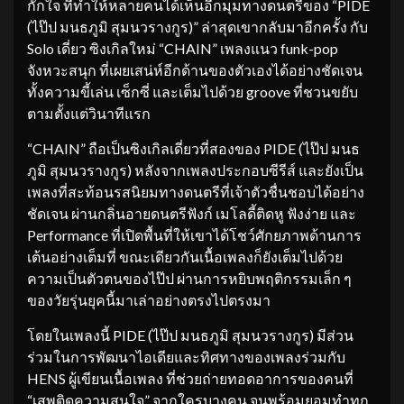
กั๊กใจ ที่ทำให้หลายคนได้เห็นอีกมุมทางดนตรีของ “PIDE
(ไป๊ป มนธภูมิ สุมนวรางกูร)” ล่าสุดเขากลับมาอีกครั้ง กับ
Solo เดี่ยว ซิงเกิลใหม่ “CHAIN” เพลงแนว funk-pop
จังหวะสนุก ที่เผยเสน่ห์อีกด้านของตัวเองได้อย่างชัดเจน
ทั้งความขี้เล่น เซ็กซี่ และเต็มไปด้วย groove ที่ชวนขยับ
ตามตั้งแต่วินาทีแรก
“CHAIN” ถือเป็นซิงเกิลเดี่ยวที่สองของ PIDE (ไป๊ป มนธ
ภูมิ สุมนวรางกูร) หลังจากเพลงประกอบซีรีส์ และยังเป็น
เพลงที่สะท้อนรสนิยมทางดนตรีที่เจ้าตัวชื่นชอบได้อย่าง
ชัดเจน ผ่านกลิ่นอายดนตรีฟังก์ เมโลดี้ติดหู ฟังง่าย และ
Performance ที่เปิดพื้นที่ให้เขาได้โชว์ศักยภาพด้านการ
เต้นอย่างเต็มที่ ขณะเดียวกันเนื้อเพลงก็ยังเต็มไปด้วย
ความเป็นตัวตนของไป๊ป ผ่านการหยิบพฤติกรรมเล็ก ๆ
ของวัยรุ่นยุคนี้มาเล่าอย่างตรงไปตรงมา
โดยในเพลงนี้ PIDE (ไป๊ป มนธภูมิ สุมนวรางกูร) มีส่วน
ร่วมในการพัฒนาไอเดียและทิศทางของเพลงร่วมกับ
HENS ผู้เขียนเนื้อเพลง ที่ช่วยถ่ายทอดอาการของคนที่
“เสพติดความสนใจ” จากใครบางคน จนพร้อมยอมทำทุก