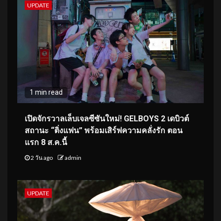
UPDATE
1 min read
เปิดจักรวาลเล็บเจลซีซันใหม่! GELBOYS 2 เดบิวต์
สถานะ “ติ่งแฟน” พร้อมเสิร์ฟความคลั่งรัก ตอน
แรก 8 ส.ค.นี้
2 วัน ago
admin
UPDATE