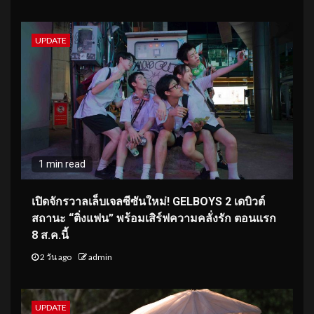
UPDATE
1 min read
เปิดจักรวาลเล็บเจลซีซันใหม่! GELBOYS 2 เดบิวต์
สถานะ “ติ่งแฟน” พร้อมเสิร์ฟความคลั่งรัก ตอนแรก
8 ส.ค.นี้
2 วัน ago
admin
UPDATE