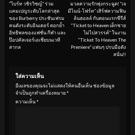
“ไบร์ท วชิรวิชญ์” ร่วม
มวลความรักพุ่งกระฉูด! “เจ
Reading
แคมเปญระดับโลกล่าสุด
มีไนน์-โฟร์ท” เสิร์ฟความฟิน
ของ Burberry ประชันเฟรม
ล้นฮอลล์ กับตอนแรกซีรีส์
คนดังระดับอินเตอร์ ตอกย้ำ
“Ticket to Heaven เด็กชาย
อิทธิพลของแฟชั่น กีฬา และ
ไม่ไปสวรรค์” ในงาน
ป๊อปคัลเจอร์เอเชียบนเวที
“Ticket To Heaven The
สากล
Premiere” แฟนๆ ปรบมือดัง
สนั่น!!
ใส่ความเห็น
อีเมลของคุณจะไม่แสดงให้คนอื่นเห็น
ช่องข้อมูล
จำเป็นถูกทำเครื่องหมาย
*
ความเห็น
*