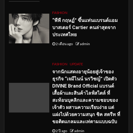
FASHION
“พีพี กฤษฏ์” ขึ้นแท่นแบรนด์แอม
บาสเดอร์ Cartier คนล่าสุดจาก
ประเทศไทย
2 เดือน ago
admin
FASHION
UPDATE
จากนักแสดงอายุน้อยสู่เจ้าของ
ธุรกิจ “เจมีไนน์ นรวิชญ์” เปิดตัว
DIVINE Brand Official แบรนด์
เสื้อผ้าและสินค้าไลฟ์สไตล์ ที่
สะท้อนบุคลิกและความชอบของ
เจ้าตัว ผสานความเรียบง่าย แต่
แฝงไปด้วยความสนุก ชิค สตรีท ที่
ขอติดแกลมและเท่ตามแบบฉบับ
2 ปี ago
admin