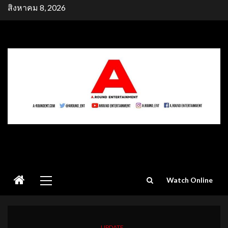
Skip
สิงหาคม 8, 2026
to
content
Primary
Watch Online
Menu
UPDATE