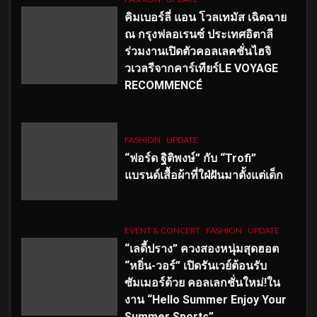
คิมเบอร์ลี่ แอน โวลเทมัส เฉิดฉาย
ณ กรุงฟลอเรนซ์ ประเทศอิตาลี
ร่วมงานเปิดตัวคอลเลคชั่นไฮจิ
วเวลรีจากคาร์เทียร์LE VOYAGE
RECOMMENCÉ
FASHION
UPDATE
“ฟอร์ด ฐิติพงษ์” กับ “Trofi”
แบรนด์เสื้อผ้าที่ใฝ่ฝันมาตั้งแต่เด็ก
EVENT & CONCERT
FASHION
UPDATE
“เลดี้ปราง” ควงสองหนุ่มสุดฮอต
“หยิ่น-วอร์” เปิดรันเวย์ต้อนรับ
ซัมเมอร์ด้วย คอลเลกชั่นใหม่!ใน
งาน “Hello Summer Enjoy Your
Summer Sports”