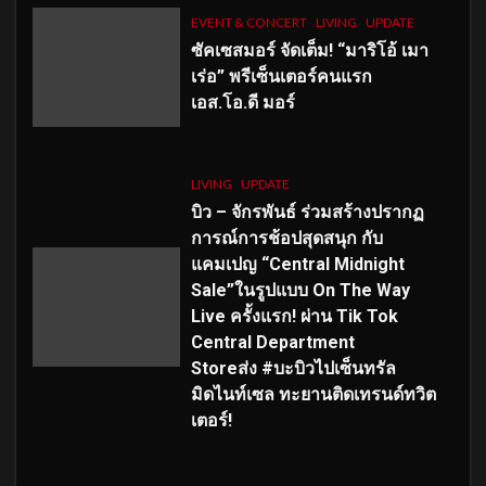
EVENT & CONCERT
LIVING
UPDATE
ซัคเซสมอร์ จัดเต็ม
!
“มาริโอ้ เมา
เร่อ” พรีเซ็นเตอร์คนแรก
เอส
.โอ.ดี มอร์
LIVING
UPDATE
บิว – จักรพันธ์ ร่วมสร้างปรากฏ
การณ์การช้อปสุดสนุก กับ
แคมเปญ “Central Midnight
Sale”ในรูปแบบ On The Way
Live ครั้งแรก! ผ่าน Tik Tok
Central Department
Storeส่ง #บะบิวไปเซ็นทรัล
มิดไนท์เซล ทะยานติดเทรนด์ทวิต
เตอร์!