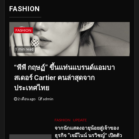
FASHION
FASHION
1 min read
“พีพี กฤษฏ์” ขึ้นแท่นแบรนด์แอมบา
สเดอร์ Cartier คนล่าสุดจาก
ประเทศไทย
2 เดือน ago
admin
FASHION
UPDATE
จากนักแสดงอายุน้อยสู่เจ้าของ
ธุรกิจ “เจมีไนน์ นรวิชญ์” เปิดตัว