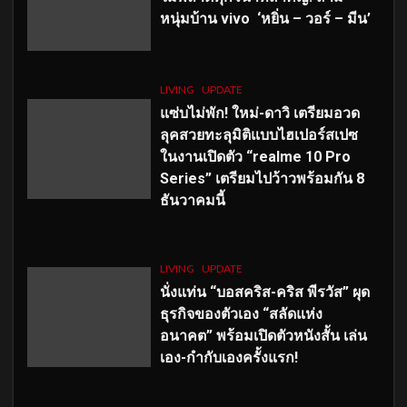
หนุ่มบ้าน vivo ‘หยิ่น – วอร์ – มีน’
LIVING
UPDATE
แซ่บไม่พัก! ใหม่-ดาวิ เตรียมอวด
ลุคสวยทะลุมิติแบบไฮเปอร์สเปซ
ในงานเปิดตัว “realme 10 Pro
Series” เตรียมไปว้าวพร้อมกัน 8
ธันวาคมนี้
LIVING
UPDATE
นั่งแท่น “บอสคริส-คริส พีรวัส” ผุด
ธุรกิจของตัวเอง “สลัดแห่ง
อนาคต” พร้อมเปิดตัวหนังสั้น เล่น
เอง-กำกับเองครั้งแรก!