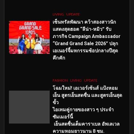
LIVING
UPDATE
เซ็นทรัลพัฒนา คว้าสองสาวนัก
แสดงสุดฮอต “ลีน่า-หมิว” รับ
ภารกิจ Campaign Ambassador
“Grand Grand Sale 2026” ปลุก
เอเนอร์จี้มหกรรมช้อปกลางปีสุด
คึกคัก
FASHION
LIVING
UPDATE
โฉมใหม่
! เอเวอร์เซ้นส์ แป้งหอม
เย็น สูตรเย็นสดชื่น และสูตรเย็นสุด
ขั้ว
ไอเทมคู่กายของสาว ๆ ประจำ
ซัมเมอร์นี้
เย็นสดชื่นเต็มคาราเบล อัพเลเวล
ความหอมยาวนาน
8
ชม.