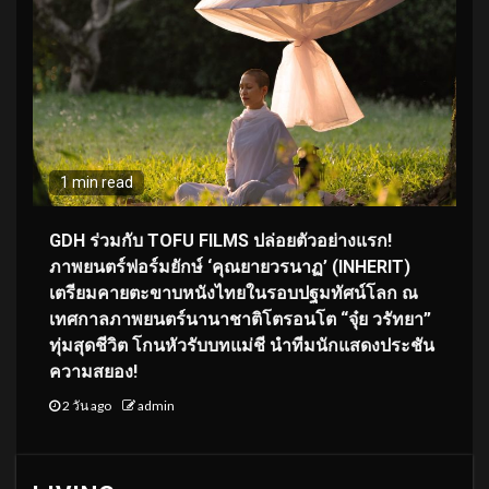
1 min read
GDH ร่วมกับ TOFU FILMS ปล่อยตัวอย่างแรก!
ภาพยนตร์ฟอร์มยักษ์ ‘คุณยายวรนาฏ’ (INHERIT)
เตรียมคายตะขาบหนังไทยในรอบปฐมทัศน์โลก ณ
เทศกาลภาพยนตร์นานาชาติโตรอนโต “จุ๋ย วรัทยา”
ทุ่มสุดชีวิต โกนหัวรับบทแม่ชี นำทีมนักแสดงประชัน
ความสยอง!
2 วัน ago
admin