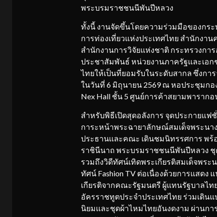
พระบรมราชชนนีพันปีหลวง
ทั้งนี้ งานจัดขึ้นโดยความร่วมมือของ
การท่องเที่ยวแห่งประเทศไทย สำนักงา
สำนักงานการวิจัยแห่งชาติ กระทรวงการอ
ประชาสัมพันธ์ หน่วยงานภาครัฐเเละเอก
ไทยให้เป็นที่ยอมรับในระดับสากล ซึ่งการจัดง
ในวันที่ 6 มิถุนายน 2569 ณ หอประชุมกอง
Nex Hall ชั้น 5 ศูนย์การค้าสยามพาราก
สำหรับพิธีเปิดสุดอลังการ จุดประกายแฟชั
การะหน้าพระฉายาลักษณ์สมเด็จพระนางเจ
ประธานเเละคณะ เดินชมนิทรรศการ พร้อมชม
ราชินีนาถ พระบรมราชชนนีพันปีหลวง ชุด
รวมถึงวิดีทัศน์เทิดพระเกียรติสมเด็จพระน
ทัศน์ Fashion TV ต่อเนื่องด้วยการแสดง 
เกียรติจากคณะรัฐมนตรี ผู้แทนรัฐบาลไทย 
อัครราชทูตประจําประเทศไทย ร่วมเดินแ
นิยมเเละชุดผ้าไหมไทยอันงดงาม ผ่านกา