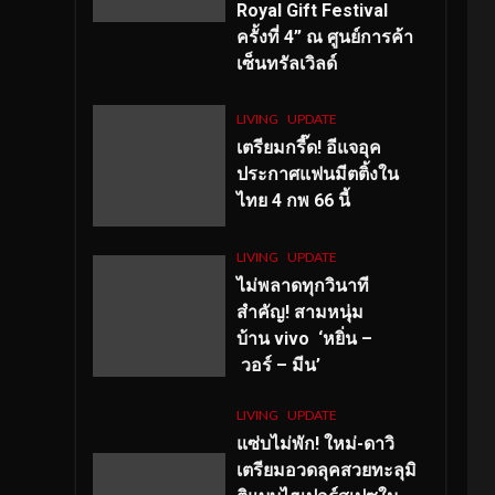
Royal Gift Festival
ครั้งที่ 4” ณ ศูนย์การค้า
เซ็นทรัลเวิลด์
LIVING
UPDATE
เตรียมกรี๊ด! อีแจอุค
ประกาศแฟนมีตติ้งใน
ไทย 4 กพ 66 นี้
LIVING
UPDATE
ไม่พลาดทุกวินาที
สำคัญ
! สามหนุ่ม
บ้าน vivo ‘หยิ่น –
วอร์ – มีน’
LIVING
UPDATE
แซ่บไม่พัก! ใหม่-ดาวิ
เตรียมอวดลุคสวยทะลุมิ