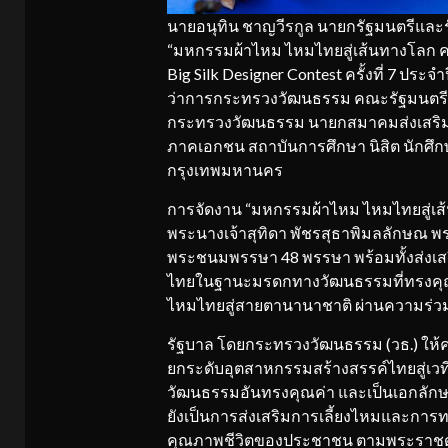
นายอนุทิน ชาญวีรกูล นายกรัฐมนตรีแล
“มหกรรมผ้าไหม ไหมไทยสู่เส้นทางโลก ครั
Big Silk Designer Contest ครั้งที่ 7 ประ
ว่าการกระทรวงวัฒนธรรม คณะรัฐมนตรี น
กระทรวงวัฒนธรรม นายกสมาคมส่งเสริม
ภาคเอกชน สถาบันการศึกษา นิสิต นักศึก
กรุงเทพมหานคร
การจัดงาน “มหกรรมผ้าไหม ไหมไทยสู่เส้นทา
พระนางเจ้าสุทิดา พัชรสุธาพิมลลักษณ 
พระชนมพรรษา 48 พรรษา พร้อมทั้งส่งเ
ไทยในฐานะมรดกทางวัฒนธรรมที่ทรงคุณ
ไหมไทยสู่สายตานานาชาติ ผ่านความร่ว
รัฐบาล โดยกระทรวงวัฒนธรรม (วธ.) ให้
ยกระดับอุตสาหกรรมสร้างสรรค์ไทยสู่เวท
วัฒนธรรมอันทรงคุณค่า และเป็นเอกลักษณ
ยังเป็นการส่งเสริมการเลี้ยงไหมและการท
คุณภาพชีวิตของประชาชน ตามพระราชดำรั