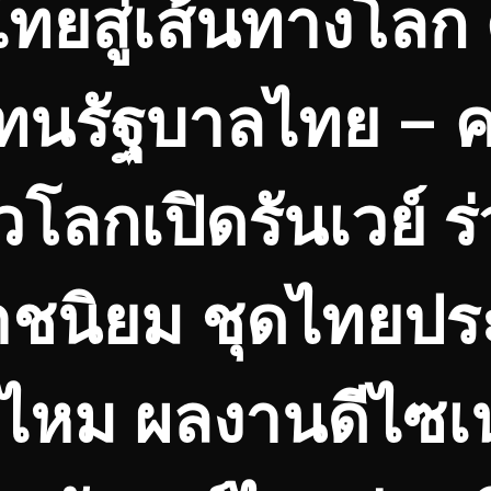
สู่เส้นทางโลก คร
้แทนรัฐบาลไทย – 
วโลกเปิดรันเวย์ 
นิยม ชุดไทยประยุ
าไหม ผลงานดีไซเนอ