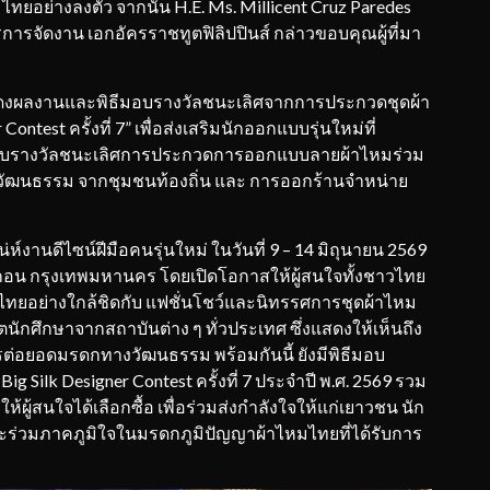
ยอย่างลงตัว จากนั้น H.E. Ms. Millicent Cruz Paredes
จัดงาน เอกอัครราชทูตฟิลิปปินส์ กล่าวขอบคุณผู้ที่มา
ดงผลงานและพิธีมอบรางวัลชนะเลิศจากการประกวดชุดผ้า
ontest ครั้งที่ 7” เพื่อส่งเสริมนักออกแบบรุ่นใหม่ที่
ธีมอบรางวัลชนะเลิศการประกวดการออกแบบลายผ้าไหมร่วม
ิงวัฒนธรรม จากชุมชนท้องถิ่น และ การออกร้านจำหน่าย
ห์งานดีไซน์ฝีมือคนรุ่นใหม่ ในวันที่ 9 – 14 มิถุนายน 2569
ากอน กรุงเทพมหานคร โดยเปิดโอกาสให้ผู้สนใจทั้งชาวไทย
มไทยอย่างใกล้ชิดกับ แฟชั่นโชว์และนิทรรศการชุดผ้าไหม
ตนักศึกษาจากสถาบันต่าง ๆ ทั่วประเทศ ซึ่งแสดงให้เห็นถึง
ต่อยอดมรดกทางวัฒนธรรม พร้อมกันนี้ ยังมีพิธีมอบ
 Silk Designer Contest ครั้งที่ 7 ประจำปี พ.ศ. 2569 รวม
ผู้สนใจได้เลือกซื้อ เพื่อร่วมส่งกำลังใจให้แก่เยาวชน นัก
ะร่วมภาคภูมิใจในมรดกภูมิปัญญาผ้าไหมไทยที่ได้รับการ