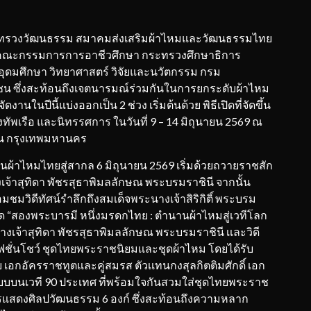
กระทรวงวัฒนธรรม สมาคมส่งเสริมผ้าไหมและวัฒนธรรมไทย
นคณะกรรมการการอาชีวศึกษา กระทรวงศึกษาธิการ
ุดมศึกษา วิทยาศาสตร์ วิจัยและนวัตกรรม กรม
ชน ซึ่งสะท้อนถึงเจตนารมณ์ร่วมกันในการยกระดับผ้าไหม
านในปีนี้แบ่งออกเป็น 2 ช่วง เริ่มต้นด้วย พิธีเปิดที่จัดขึ้น
ทัพเรือ และนิทรรศการ ในวันที่ 9 – 14 มิถุนายน 2569 ณ
อน กรุงเทพมหานคร
่นผ้าไหมไทยสู่สากล 6 มิถุนายน 2569 เริ่มด้วยถวายราชสัก
้าสุทิดา พัชรสุธาพิมลลักษณ พระบรมราชินี จากนั้น
วิดีทัศน์รำลึกถึงสมเด็จพระนางเจ้าสิริกิติ์ พระบรม
 “สองพระบารมี หนึ่งมรดกไทย : ตำนานผ้าไหมสู่เวทีโลก
างเจ้าสุทิดา พัชรสุธาพิมลลักษณ พระบรมราชินี เเละวิดี
แฟชั่นโชว์ ชุดไทยพระราชนิยมเเละชุดผ้าไหม โดยได้รับ
เอกอัครราชทูตและคู่สมรส ตัวเเทนกงสุลกิตติมศักดิ์ เอก
บบบนเวที 90 ประเทศ ที่พร้อมใจกันสวมใส่ชุดไทยพระราช
รแสดงศิลปวัฒนธรรม 6 องก์ ซึ่งสะท้อนถึงความหลาก