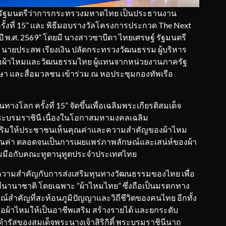
ะรัฐมนตรีว่าการกระทรวงมหาดไทย เป็นประธานงาน
้งที่ 15” เเละ พิธีมอบรางวัลโครงการประกวด The Next
จำปี พ.ศ. 2569” โดยมี นางสาวซาบีดา ไทยเศรษฐ์ รัฐมนตรี
ายประสพ เรียงเงิน ปลัดกระทรวงวัฒนธรรม ผู้บริหาร
ผ้าไหมและวัฒนธรรมไทย ผู้แทนจากหน่วยงานภาครัฐ
ษา และสื่อมวลชน เข้าร่วม ณ หอประชุมกองทัพเรือ
งโลก ครั้งที่ 15” จัดขึ้นเพื่อเฉลิมพระเกียรติสมเด็จ
พระบรมราชินี เนื่องในโอกาสมหามงคลเฉลิม
สริมให้ประชาชนเห็นคุณค่าและความสำคัญของผ้าไหม
ค่า ตลอดจนเป็นการเผยแพร่ภาพลักษณ์และเสน่ห์ของผ้า
มมือกับคณะทูตานุทูตประจำประเทศไทย
ความสำคัญกับการส่งเสริมทุนทางวัฒนธรรมของไทย เพื่อ
ีนานาชาติ โดยเฉพาะ “ผ้าไหมไทย” ซึ่งถือเป็นมรดกทาง
์สำคัญที่สะท้อนภูมิปัญญาและวิถีชีวิตของคนไทย อีกทั้ง
อผ้าไหมให้เป็นอาชีพเสริม สร้างรายได้ และยกระดับ
สของสมเด็จพระนางเจ้าสิริกิติ์ พระบรมราชินีนาถ