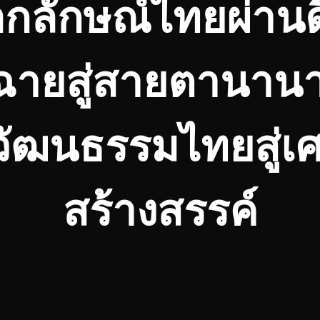
กลักษณ์ไทยผ่านด
ดฉายสู่สายตานานา
วัฒนธรรมไทยสู่เ
สร้างสรรค์