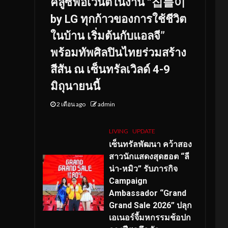
คลูซีฟอีเวนต์ในงาน “집들이
by LG ทุกก้าวของการใช้ชีวิต
ในบ้าน เริ่มต้นกับแอลจี”
พร้อมทัพศิลปินไทยร่วมสร้าง
สีสัน ณ เซ็นทรัลเวิลด์ 4-9
มิถุนายนนี้
2 เดือน ago
admin
LIVING
UPDATE
เซ็นทรัลพัฒนา คว้าสอง
สาวนักแสดงสุดฮอต “ลี
น่า-หมิว” รับภารกิจ
Campaign
Ambassador “Grand
Grand Sale 2026” ปลุก
เอเนอร์จี้มหกรรมช้อปก