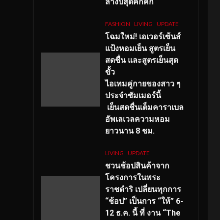
ลางปีสุดคึกคัก
FASHION
LIVING
UPDATE
โฉมใหม่
! เอเวอร์เซ้นส์
แป้งหอมเย็น สูตรเย็น
สดชื่น และสูตรเย็นสุด
ขั้ว
ไอเทมคู่กายของสาว ๆ
ประจำซัมเมอร์นี้
เย็นสดชื่นเต็มคาราเบล
อัพเลเวลความหอม
ยาวนาน
8
ชม.
LIVING
UPDATE
ชวนช้อปสินค้าจาก
โครงการในพระ
ราชดำริ เปลี่ยนทุกการ
“ช้อป” เป็นการ “ให้” 6-
12 ธ.ค. นี้ ที่ งาน “The