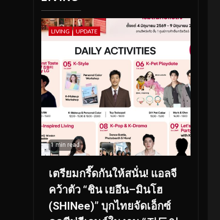
LIVING
UPDATE
1 min read
เตรียมกรี๊ดกันให้สนั่น! แอลจี
คว้าตัว “ชิน เยอึน–มินโฮ
(SHINee)” บุกไทยจัดเอ็กซ์