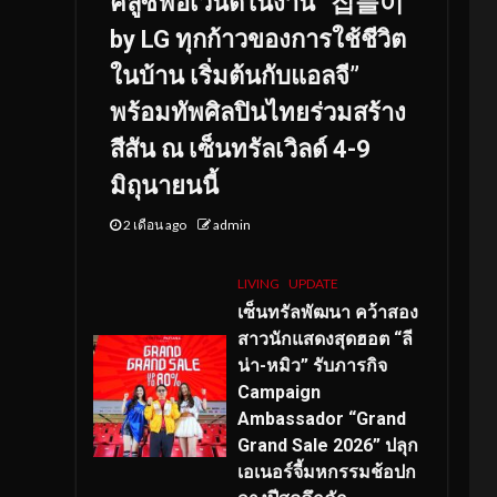
คลูซีฟอีเวนต์ในงาน “집들이
by LG ทุกก้าวของการใช้ชีวิต
ในบ้าน เริ่มต้นกับแอลจี”
พร้อมทัพศิลปินไทยร่วมสร้าง
สีสัน ณ เซ็นทรัลเวิลด์ 4-9
มิถุนายนนี้
2 เดือน ago
admin
LIVING
UPDATE
เซ็นทรัลพัฒนา คว้าสอง
สาวนักแสดงสุดฮอต “ลี
น่า-หมิว” รับภารกิจ
Campaign
Ambassador “Grand
Grand Sale 2026” ปลุก
เอเนอร์จี้มหกรรมช้อปก