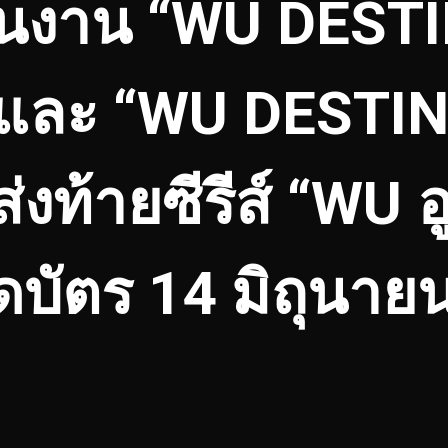
ในงาน “WU DEST
และ “WU DESTI
งท้ายซีรีส์ “WU อ
ดบัตร 14 มิถุนายนน