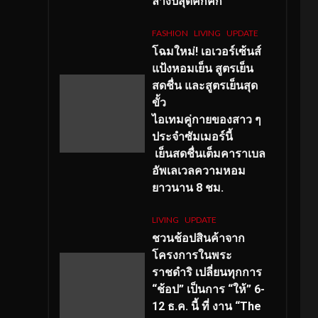
ลางปีสุดคึกคัก
FASHION
LIVING
UPDATE
โฉมใหม่
! เอเวอร์เซ้นส์
แป้งหอมเย็น สูตรเย็น
สดชื่น และสูตรเย็นสุด
ขั้ว
ไอเทมคู่กายของสาว ๆ
ประจำซัมเมอร์นี้
เย็นสดชื่นเต็มคาราเบล
อัพเลเวลความหอม
ยาวนาน
8
ชม.
LIVING
UPDATE
ชวนช้อปสินค้าจาก
โครงการในพระ
ราชดำริ เปลี่ยนทุกการ
“ช้อป” เป็นการ “ให้” 6-
12 ธ.ค. นี้ ที่ งาน “The