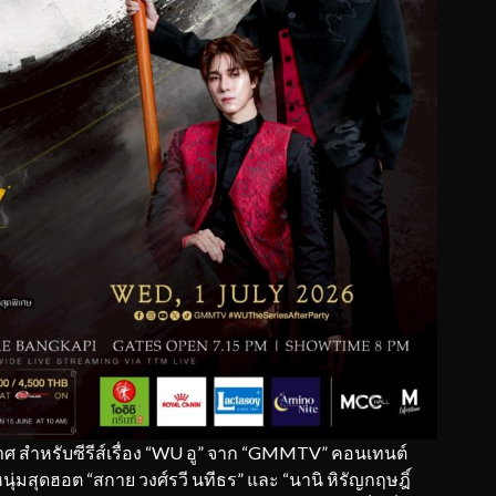
 สำหรับซีรีส์เรื่อง “WU อู” จาก “GMMTV” คอนเทนต์
ุ่มสุดฮอต “สกาย วงศ์รวี นทีธร” และ “นานิ หิรัญกฤษฎิ์