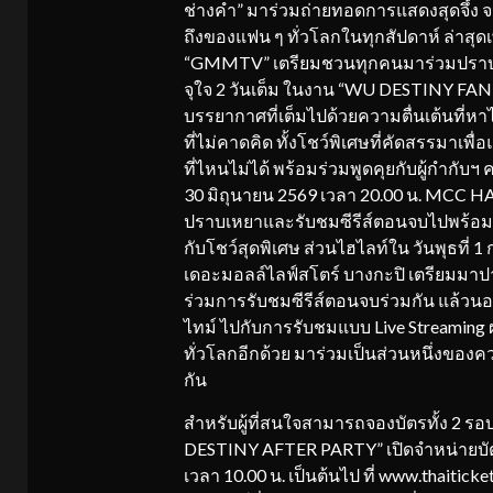
ช่างคำ” มาร่วมถ่ายทอดการแสดงสุดจึ้ง จ
ถึงของแฟน ๆ ทั่วโลกในทุกสัปดาห์ ล่าสุด
“GMMTV” เตรียมชวนทุกคนมาร่วมปราบเห
จุใจ 2 วันเต็ม ในงาน “WU DESTINY F
บรรยากาศที่เต็มไปด้วยความตื่นเต้นที่หา
ที่ไม่คาดคิด ทั้งโชว์พิเศษที่คัดสรรมาเพื่
ที่ไหนไม่ได้ พร้อมร่วมพูดคุยกับผู้กำกับฯ
30 มิถุนายน 2569 เวลา 20.00 น. MCC HAL
ปราบเหยาและรับชมซีรีส์ตอนจบไปพร้อมกับ
กับโชว์สุดพิเศษ ส่วนไฮไลท์ใน วันพุธที่
เดอะมอลล์ไลฟ์สโตร์ บางกะปิ เตรียมมาปาร
ร่วมการรับชมซีรีส์ตอนจบร่วมกัน แล้วน
ไทม์ ไปกับการรับชมแบบ Live Streaming
ทั่วโลกอีกด้วย มาร่วมเป็นส่วนหนึ่งของค
กัน
สำหรับผู้ที่สนใจสามารถจองบัตรทั้ง 
DESTINY AFTER PARTY” เปิดจำหน่ายบัตรบน
เวลา 10.00 น. เป็นต้นไป ที่ www.thaitic