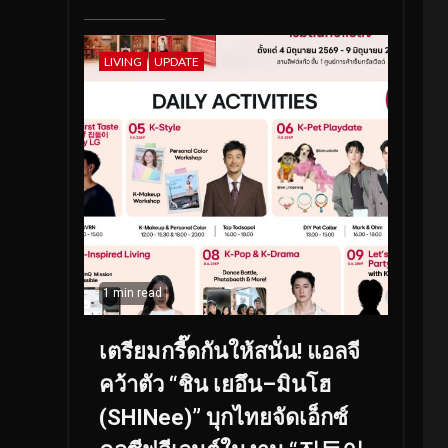
LIVING
UPDATE
1 min read
เตรียมกรี๊ดกันให้สนั่น! แอลจี
คว้าตัว “ชิน เยอึน–มินโฮ
(SHINee)” บุกไทยจัดเอ็กซ์