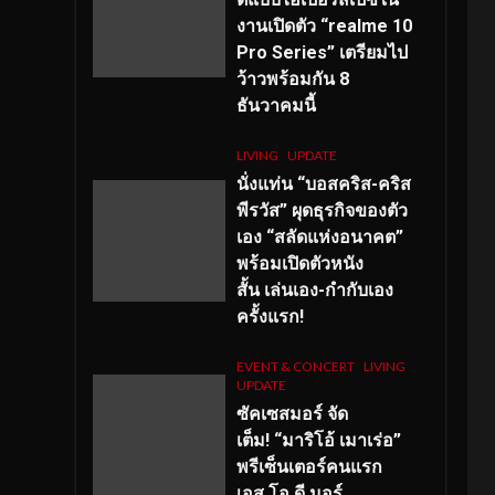
งานเปิดตัว “realme 10
Pro Series” เตรียมไป
ว้าวพร้อมกัน 8
ธันวาคมนี้
LIVING
UPDATE
นั่งแท่น “บอสคริส-คริส
พีรวัส” ผุดธุรกิจของตัว
เอง “สลัดแห่งอนาคต”
พร้อมเปิดตัวหนัง
สั้น เล่นเอง-กำกับเอง
ครั้งแรก!
EVENT & CONCERT
LIVING
UPDATE
ซัคเซสมอร์ จัด
เต็ม
!
“มาริโอ้ เมาเร่อ”
พรีเซ็นเตอร์คนแรก
เอส
.โอ.ดี มอร์