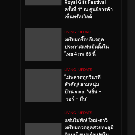
Royal Gift Festival
ครั้งที่ 4” ณ ศูนย์การค้า
เซ็นทรัลเวิลด์
LIVING
UPDATE
เตรียมกรี๊ด! อีแจอุค
ประกาศแฟนมีตติ้งใน
ไทย 4 กพ 66 นี้
LIVING
UPDATE
ไม่พลาดทุกวินาที
สำคัญ
! สามหนุ่ม
บ้าน vivo ‘หยิ่น –
วอร์ – มีน’
LIVING
UPDATE
แซ่บไม่พัก! ใหม่-ดาวิ
เตรียมอวดลุคสวยทะลุมิ
ติแบบไฮเปอร์สเปซใน