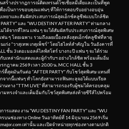
นสร้างปรากฏการณ์ติดเทรนด์โซเชียลมีเดียและเป็นที่พูด
เพื่อเป็นการขอบคุณแฟนๆ ที่ให้การตอบรับอย่างอบอุ่น
ยาและสัมผัสประสบการณ์สุดเอ็กซ์คลูซีฟแบบใกล้ชิด
AN PARTY” และ “WU DESTINY AFTER PARTY” ท่ามกลาง
ไม่ได้จากที่ไหน แฟน ๆ จะได้สัมผัสกับประสบการณ์สุดพิเศษ
อแฟน ๆ โดยเฉพาะ รวมถึงเผยเบื้องหลังสุดเอ็กซ์คลูซีฟที่หาดู
 คนเก่ง “วาสุเทพ เกตุเพ็ชร์” โดยไฮไลท์สำคัญใน วันอังคารที่
L ชั้น 3 เดอะมอลล์ไลฟ์สโตร์ บางกะปิ แฟน ๆ จะได้ร่วม
เหล่านักแสดงและผู้กำกับฯ อย่างใกล้ชิด พร้อมเต็มอิ่ม
 1 กรกฎาคม 2569 เวลา 20.00 น. MCC HALL ชั้น 3
์ตี้สุดมันกันต่อ “AFTER PARTY” กับโชว์สุดพิเศษ แทนที่
อกจากนี้แฟนๆ ทั่วโลกยังสามารถฟินทะลุจอได้แบบเรียล
 ผ่านทาง “TTM LIVE” ที่สามารถรองรับผู้ชมได้ครอบคลุม
วามทรงจำและเต็มอิ่มกับโชว์สุดพิเศษส่งท้ายซีรีส์ไปพร้อม
2 รอบการแสดง งาน “WU DESTINY FAN PARTY” และ “WU
ช่องทาง Online วันอาทิตย์ที่ 14 มิถุนายน 2569 เริ่ม
ketmajor.com เท่านั้น และเปิดจำหน่ายทุกช่องทางตามปกติ