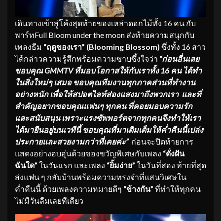
เดินทางเข้าสู่โค้งสุดท้ายของเหล่าดอกไม้ทั้ง 16 คน กับ
พาร์ทFull Bloom under the moon
ส่งท้ายความสนุกกับ
เพลงธีม
“ฤดูของเรา” (
Blooming Blossom)
ซึ่งทั้ง 16 สาว
ได้กล่าวความรู้สึกพร้อมความซาบซึ้งใจว่า
“ก่อนอื่นเลย
ขอบคุณ
GMMTV ที่มอบโอกาสให้กับเราทั้ง 16 คน ได้ทำ
ในสิ่งใหม่ๆ เสมอ ขอบคุณทีมงานทุกภาคส่วนที่ทำงาน
อย่างหนัก เพื่อให้สปอตไลท์ส่องแสงมาถึงพวกเรา และที่
สำคัญอยากขอบคุณแฟนๆ ทุกคน ที่คอยมอบความรัก
และสนับสนุน เพราะแรงซัพพอร์ตจากทุกคนจึงทำให้เรา
ได้มายืนอยู่บนเวทีนี้ ขอบคุณที่มาเติมเต็มให้ค่ำคืนนี้เปล่ง
ประกายและสวยงามกว่าที่เคยค่ะ”
ก่อนจะปิดท้ายการ
แสดงอย่างอบอุ่นด้วยของขวัญพิเศษกับเพลง
“ดั่งฝัน
ฉันใด”
ในวันแรก และเพลง
“ยิ้มง่าย”
ในวันที่สอง ท้ายที่สุด
ส่งแฟน ๆ กลับบ้านพร้อมความทรงจำที่แสนวิเศษใน
ค่ำคืนนี้ ด้วยเพลงความหมายดีๆ
“ข้างกัน”
ที่ทำให้ทุกคน
ไม่มีวันลืมเลยทีเดียว