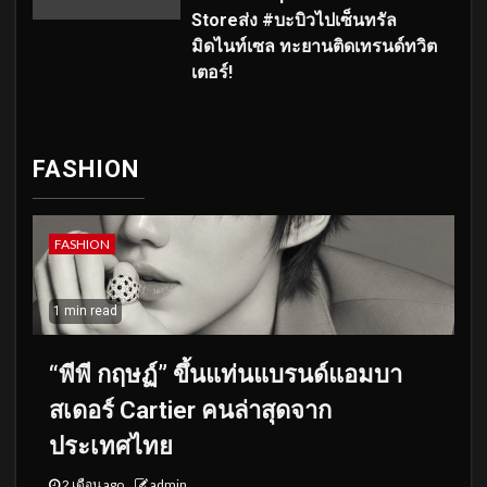
Storeส่ง #บะบิวไปเซ็นทรัล
มิดไนท์เซล ทะยานติดเทรนด์ทวิต
เตอร์!
FASHION
FASHION
1 min read
“พีพี กฤษฏ์” ขึ้นแท่นแบรนด์แอมบา
สเดอร์ Cartier คนล่าสุดจาก
ประเทศไทย
2 เดือน ago
admin