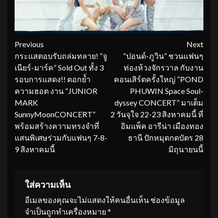
Continue
Previous
Next
กระแสตอบรับถล่มทลาย! “จู
“ปอนด์-ภูวิน” ชวนแฟนๆ
Reading
เนียร์-มาร์ค” Sold Out ทั้ง 3
ท่องห้วงจักรวาล กับงาน
รอบการแสดง!! ตอกย้ำ
คอนเสิร์ตครั้งใหญ่ “POND
ความฮอต งาน “JUNIOR
PHUWIN Space Soul-
MARK
dyssey CONCERT” มาเต็ม
SunnyMoonCONCERT”
2 วันจุใจ 22-23 สิงหาคมนี้ ที่
พร้อมสร้างความทรงจำที่
อิมแพ็ค อารีน่า เมืองทอง
แสนพิเศษร่วมกับแฟนๆ 7-8-
ธานี ปักหมุดกดบัตร 28
9 สิงหาคมนี้
มิถุนายนนี้
ใส่ความเห็น
อีเมลของคุณจะไม่แสดงให้คนอื่นเห็น
ช่องข้อมูล
จำเป็นถูกทำเครื่องหมาย
*