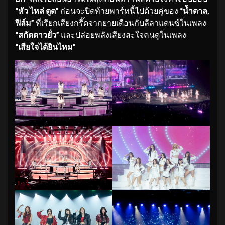
“หัว ไหล่ ตูด”
ก่อนจะปิดท้ายพาร์ทนี้ไปด้วยคู่ของ
“น้ำตาล,
ฟิล์ม”
ที่เรียกเสียงกรี๊ดจากยายเดือนกับลีลาแดนซ์ในเพลง
“สกัดดาวยั่ว”
และปล่อยพลังเสียงสะใจคนดูในเพลง
“เสียใจได้ยินไหม”