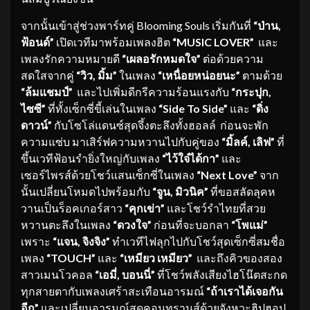
จากนั้นเข้าสู่ช่วงพาร์ทคู่ Blooming Souls เริ่มกันที่
“ป่าน,
ฟ้อนด์”
เปิดเวทีมาพร้อมเพลงฮิต
“
MUSIC LOVER”
และ
เพลงรักความหมายดี
“เผลอรักหมดใจ”
ต่อด้วยความ
สดใสจากคู่
“วิว, มิ้ม”
ในเพลง
“เหนื่อยหน่อยนะ”
ตามด้วย
“ล้มแชมป์”
และไปเพิ่มดีกรีความร้อนแรงกับ
“กระปุก,
ไซซี”
ที่ทั้งเซ็กซี่ขี้เล่นในเพลง
“
Side To Side”
และ
“ดิ่ง
ดาวน์”
กับโซโล่แดนซ์สุดจึ้งตะลึงทั้งฮอลล์ ก่อนจะพัก
ความแซ่บ มาเสิร์ฟความหวานไปกับคู่ของ
“มิ้ลค์, เลิฟ”
ที่
ขึ้นเวทีฟ้อนรำยิ่งใหญ่กับเพลง
“ไว้ใจ๋ได้กา”
และ
เซอร์ไพรส์ด้วยโชว์แสนเซ็กซี่ในเพลง
“
Next Love”
จาก
นั้นเปลี่ยนโหมดไปพร้อมกับ
“จูน, มิวนิค”
ที่ขอสลัดลุคห
วานเป็นร็อคเกอร์สาว
“คุกเข่า”
และโชว์รำไทยที่สวย
หวานตะลึงในเพลง
“ดวงใจ”
ก่อนที่จะบอกลา
“โพแม่”
เพราะ
“แจน, จิงจิง”
ทำเวทีไฟลุกไปกับโชว์สุดเซ็กซี่สมชื่อ
เพลง
“
TOUCH”
และ
“เหมียว เหมียว”
และถึงคิวของสอง
สาวเมนโวคอล
“เอมี่, บอนนี่”
ที่โชว์พลังเสียงไฮโน๊ตสะกด
ทุกสายตากับเพลงเศร้าสะเทือนอารมณ์
“ถ้าเราได้เจอกัน
อีก”
และเปลี่ยนอารมณ์สุดคอนทรานส์ด้วยจังหวะฮิปฮอป