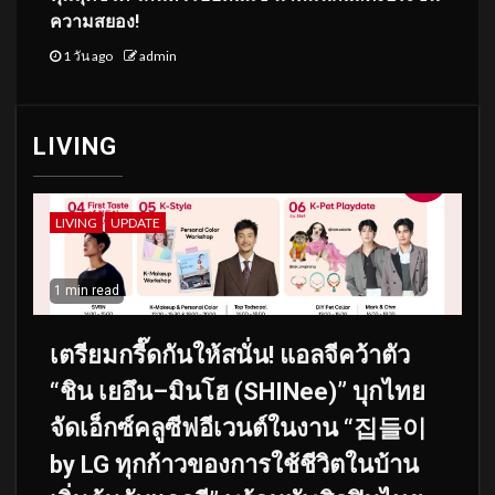
ความสยอง!
1 วัน ago
admin
LIVING
LIVING
UPDATE
1 min read
เตรียมกรี๊ดกันให้สนั่น! แอลจีคว้าตัว
“ชิน เยอึน–มินโฮ (SHINee)” บุกไทย
จัดเอ็กซ์คลูซีฟอีเวนต์ในงาน “집들이
by LG ทุกก้าวของการใช้ชีวิตในบ้าน