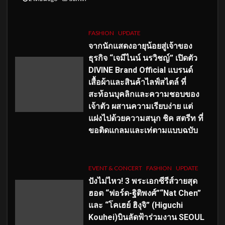
FASHION
UPDATE
จากนักแสดงอายุน้อยสู่เจ้าของ
ธุรกิจ “เจมีไนน์ นรวิชญ์” เปิดตัว
DIVINE Brand Official แบรนด์
เสื้อผ้าและสินค้าไลฟ์สไตล์ ที่
สะท้อนบุคลิกและความชอบของ
เจ้าตัว ผสานความเรียบง่าย แต่
แฝงไปด้วยความสนุก ชิค สตรีท ที่
ขอติดแกลมและเท่ตามแบบฉบับ
EVENT & CONCERT
FASHION
UPDATE
ปังไม่ไหว! 3 พระเอกซีรีส์วายสุด
ฮอต “ฟอร์ด-ฐิติพงศ์”“Nat Chen”
และ “โคเฮย์ ฮิงุจิ” (Higuchi
Kouhei)บินลัดฟ้าร่วมงาน SEOUL