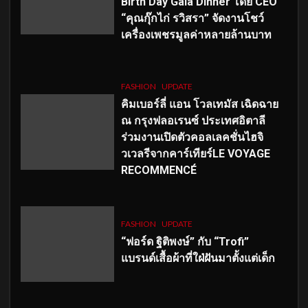
Birth Day Gala Dinner โดย CEO
“คุณกุ๊กไก่ รวิสรา” จัดงานโชว์
เครื่องเพชรมูลค่าหลายล้านบาท
FASHION
UPDATE
คิมเบอร์ลี่ แอน โวลเทมัส เฉิดฉาย
ณ กรุงฟลอเรนซ์ ประเทศอิตาลี
ร่วมงานเปิดตัวคอลเลคชั่นไฮจิ
วเวลรีจากคาร์เทียร์LE VOYAGE
RECOMMENCÉ
FASHION
UPDATE
“ฟอร์ด ฐิติพงษ์” กับ “Trofi”
แบรนด์เสื้อผ้าที่ใฝ่ฝันมาตั้งแต่เด็ก