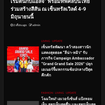
เริ่มต้นกับแอลจี” พร้อมทัพศิลปินไทย
ร่วมสร้างสีสัน ณ เซ็นทรัลเวิลด์ 4-9
มิถุนายนนี้
2 เดือน ago
admin
LIVING
UPDATE
เซ็นทรัลพัฒนา คว้าสองสาวนัก
แสดงสุดฮอต “ลีน่า-หมิว” รับ
ภารกิจ Campaign Ambassador
“Grand Grand Sale 2026” ปลุก
เอเนอร์จี้มหกรรมช้อปกลางปีสุด
คึกคัก
FASHION
LIVING
UPDATE
โฉมใหม่
! เอเวอร์เซ้นส์ แป้งหอม
เย็น สูตรเย็นสดชื่น และสูตรเย็นสุด