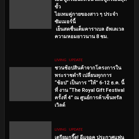
ขั้ว
ไอเทมคู่กายของสาว ๆ ประจำ
ซัมเมอร์นี้
เย็นสดชื่นเต็มคาราเบล อัพเลเวล
ความหอมยาวนาน
8
ชม.
LIVING
UPDATE
ชวนช้อปสินค้าจากโครงการใน
พระราชดำริ เปลี่ยนทุกการ
“ช้อป” เป็นการ “ให้” 6-12 ธ.ค. นี้
ที่ งาน “The Royal Gift Festival
ครั้งที่ 4” ณ ศูนย์การค้าเซ็นทรัล
เวิลด์
LIVING
UPDATE
เตรียมกรี๊ด! อีแจอุค ประกาศแฟน