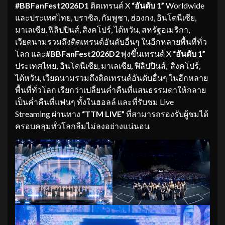
#BBFanFest2026D1
ติดเทรนด์ X
“อันดับ 1”
Worldwide
และประเทศไทย, บราซิล, กัมพูชา, ฮ่องกง, อินโดนีเซีย,
มาเลเซีย, ฟิลิปปินส์, สิงคโปร์, ไต้หวัน, สหรัฐอเมริกา,
เวียดนามรวมถึงติดเทรนด์อันดับอื่นๆ ในอีกหลายพื้นที่ทั่ว
โลก และ
#BBFanFest2026D2
พุ่งขึ้นเทรนด์ X
“อันดับ 1”
ประเทศไทย
,
อินโดนีเซีย, มาเลเซีย
,
ฟิลิปปินส์,
สิงคโปร์,
ไต้หวัน, เวียดนามรวมถึงติดเทรนด์อันดับอื่นๆ ในอีกหลาย
พื้นที่ทั่วโลก เรียกว่าเปลี่ยนค่ำคืนที่แสนธรรมดาให้กลาย
เป็นค่ำคืนที่แฟนๆ ทั้งในฮอลล์ และที่รับชม Live
Streaming ผ่านทาง
“TTM LIVE”
ที่สามารถรองรับผู้ชมได้
ครอบคลุมทั่วโลกลืมไม่ลงอย่างแน่นอน