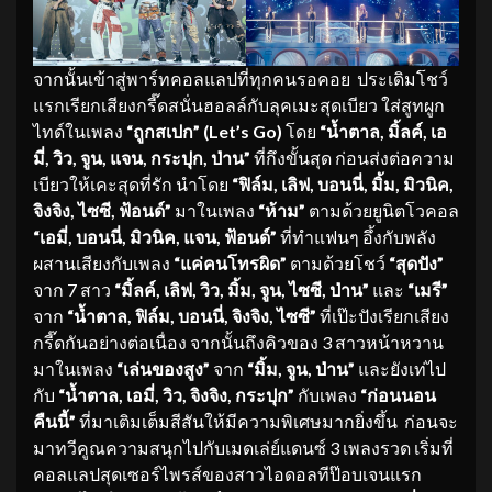
จากนั้นเข้าสู่พาร์ทคอลแลปที่ทุกคนรอคอย ประเดิมโชว์
แรกเรียกเสียงกรี๊ดสนั่นฮอลล์กับลุคเมะสุดเบียว ใส่สูทผูก
ไทด์ในเพลง
“ถูกสเปก” (Let’s Go)
โดย
“น้ำตาล, มิ้ลค์, เอ
มี่, วิว, จูน, แจน, กระปุก, ป่าน”
ที่กึงขั้นสุด ก่อนส่งต่อความ
เบียวให้เคะสุดที่รัก นำโดย
“ฟิล์ม, เลิฟ, บอนนี่, มิ้ม, มิวนิค,
จิงจิง, ไซซี, ฟ้อนด์”
มาในเพลง
“ห้าม”
ตามด้วยยูนิตโวคอล
“เอมี่, บอนนี่, มิวนิค, แจน, ฟ้อนด์”
ที่ทำแฟนๆ อึ้งกับพลัง
ผสานเสียงกับเพลง
“แค่คนโทรผิด”
ตามด้วยโชว์
“สุดปัง”
จาก 7 สาว
“มิ้ลค์, เลิฟ, วิว, มิ้ม, จูน, ไซซี
, ป่าน”
และ
“เมรี”
จาก
“น้ำตาล, ฟิล์ม, บอนนี่, จิงจิง, ไซซี”
ที่เป๊ะปังเรียกเสียง
กรี๊ดกันอย่างต่อเนื่อง จากนั้นถึงคิวของ 3 สาวหน้าหวาน
มาในเพลง
“เล่นของสูง”
จาก
“มิ้ม, จูน, ป่าน”
และยังเท่ไป
กับ
“น้ำตาล, เอมี่, วิว, จิงจิง, กระปุก”
กับเพลง
“ก่อนนอน
คืนนี้”
ที่มาเติมเต็มสีสันให้มีความพิเศษมากยิ่งขึ้น ก่อนจะ
มาทวีคูณความสนุกไปกับเมดเล่ย์แดนซ์ 3 เพลงรวด เริ่มที่
คอลแลปสุดเซอร์ไพรส์ของสาวไอดอลทีป๊อบเจนแรก