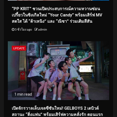
“PP KRIT” ชวนเปิดประสบการณ์ความหวานซ่อน
เปรี้ยวในซิงเกิลใหม่ “Your Candy” พร้อมเสิร์ฟ MV
สดใส ได้ “ต้าเหนิง” และ “ณิชา” ร่วมเติมสีสัน
5 ชั่วโมง ago
admin
UPDATE
1 min read
เปิดจักรวาลเล็บเจลซีซันใหม่! GELBOYS 2 เดบิวต์
สถานะ “ติ่งแฟน” พร้อมเสิร์ฟความคลั่งรัก ตอนแรก