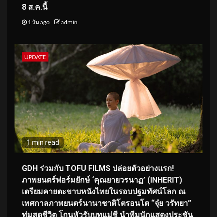
8 ส.ค.นี้
1 วัน ago
admin
UPDATE
1 min read
GDH ร่วมกับ TOFU FILMS ปล่อยตัวอย่างแรก!
ภาพยนตร์ฟอร์มยักษ์ ‘คุณยายวรนาฏ’ (INHERIT)
เตรียมคายตะขาบหนังไทยในรอบปฐมทัศน์โลก ณ
เทศกาลภาพยนตร์นานาชาติโตรอนโต “จุ๋ย วรัทยา”
ทุ่มสุดชีวิต โกนหัวรับบทแม่ชี นำทีมนักแสดงประชัน