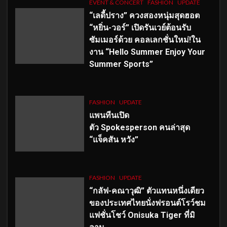
EVENT & CONCERT
FASHION
UPDATE
“เลดี้ปราง” ควงสองหนุ่มสุดฮอต
“หยิ่น-วอร์” เปิดรันเวย์ต้อนรับ
ซัมเมอร์ด้วย คอลเลกชั่นใหม่!ใน
งาน “Hello Summer Enjoy Your
Summer Sports”
FASHION
UPDATE
แพนทีนเปิด
ตัว
Spokesperson คนล่าสุด
“แจ็คสัน หวัง”
FASHION
UPDATE
“กลัฟ-คณาวุฒิ” ตัวแทนหนึ่งเดียว
ของประเทศไทยนั่งฟรอนต์โรว์ชม
แฟชั่นโชว์ Onisuka Tiger ที่มิ