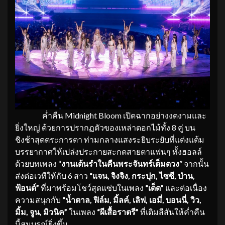
ค่ำคืน Midnight Bloom
เปิดฉากอย่างงดงามและ
ยิ่งใหญ่ ด้วยการปรากฏตัวของเหล่าดอกไม้ทั้ง 8 คู่ บน
ชิงช้าสุดตระการตา ท่ามกลางแสงระยิบระยับที่แต่งแต้ม
บรรยากาศให้เปล่งประกายสะกดสายตาแฟนๆ ทั้งฮอลล์
ด้วยบทเพลง “
งานเต้นรำในคืนพระจันทร์เต็มดวง
” จากนั้น
ส่งต่อเวทีให้กับ 6 สาว
“แจน, จิงจิง, กระปุก, ไซซี, ป่าน,
ฟ้อนด์”
ที่มาพร้อมโชว์สุดแซ่บในเพลง
“เด็ด”
และต่อเนื่อง
ความสนุกกับ
“น้ำตาล, ฟิล์ม, มิ้ลค์, เลิฟ, เอมี่, บอนนี่, วิว,
มิ้ม, จูน, มิวนิค”
ในเพลง
“ผีเสื้อราตรี”
ที่เติมสีสันให้ค่ำคืน
นี้สมบูรณ์ยิ่งขึ้น