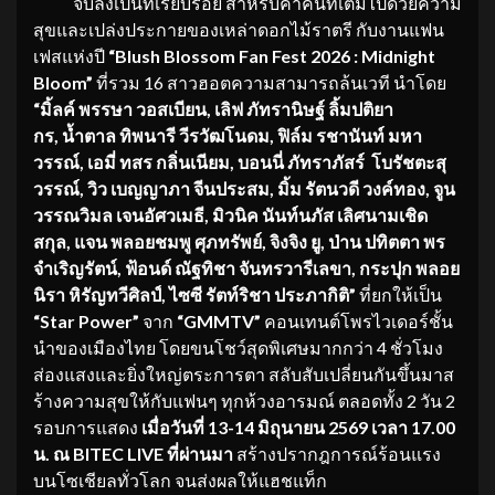
จบลงเป็นที่เรียบร้อย สำหรับค่ำคืนที่เต็มไปด้วยความ
สุขและเปล่งประกายของเหล่าดอกไม้ราตรี กับงานแฟน
เฟสแห่งปี
“
Blush Blossom Fan Fest 2026 : Midnight
Bloom”
ที่รวม 16 สาวฮอตความสามารถล้นเวที นำโดย
“มิ้ลค์ พรรษา วอสเบียน, เลิฟ ภัทรานิษฐ์ ลิ้มปติยา
กร, น้ำตาล ทิพนารี วีรวัฒโนดม, ฟิล์ม รชานันท์ มหา
วรรณ์, เอมี่ ทสร กลิ่นเนียม, บอนนี่ ภัทราภัสร์ โบรัชตะสุ
วรรณ์, วิว เบญญาภา จีนประสม, มิ้ม รัตนวดี วงค์ทอง, จูน
วรรณวิมล เจนอัศวเมธี, มิวนิค นันท์นภัส เลิศนามเชิด
สกุล, แจน พลอยชมพู ศุภทรัพย์, จิงจิง ยู, ป่าน ปทิตตา พร
จำเริญรัตน์, ฟ้อนด์ ณัฐทิชา จันทรวารีเลขา, กระปุก พลอย
นิรา หิรัญทวีศิลป์, ไซซี รัตท์ริชา ประภากิติ”
ที่ยกให้เป็น
“
Star Power”
จาก
“
GMMTV”
คอนเทนต์โพรไวเดอร์ชั้น
นำของเมืองไทย โดยขนโชว์สุดพิเศษมากกว่า 4 ชั่วโมง
ส่องแสงและยิ่งใหญ่ตระการตา สลับสับเปลี่ยนกันขึ้นมาส
ร้างความสุขให้กับแฟนๆ ทุกห้วงอารมณ์ ตลอดทั้ง 2 วัน 2
รอบการแสดง
เมื่อวันที่
13-14 มิถุนายน 2569 เวลา 17.00
น. ณ BITEC LIVE ที่ผ่านมา
สร้างปรากฎการณ์ร้อนแรง
บนโซเชียลทั่วโลก จนส่งผลให้แฮชแท็ก