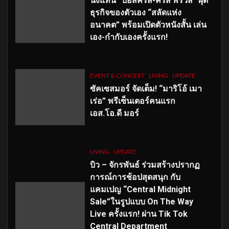
นั่งแท่น “บอสคริส-คริส พีรวัส” ผุด
ธุรกิจของตัวเอง “สลัดแห่ง
อนาคต” พร้อมเปิดตัวหนังสั้น เล่น
เอง-กำกับเองครั้งแรก!
EVENT & CONCERT
LIVING
UPDATE
ซัคเซสมอร์ จัดเต็ม
!
“มาริโอ้ เมา
เร่อ” พรีเซ็นเตอร์คนแรก
เอส
.โอ.ดี มอร์
LIVING
UPDATE
บิว – จักรพันธ์ ร่วมสร้างปรากฏ
การณ์การช้อปสุดสนุก กับ
แคมเปญ “Central Midnight
Sale”ในรูปแบบ On The Way
Live ครั้งแรก! ผ่าน Tik Tok
Central Department