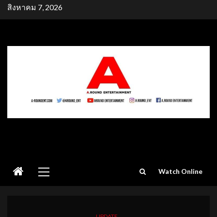
Skip
สิงหาคม 7, 2026
to
content
Primary
Watch Online
Menu
UPDATE