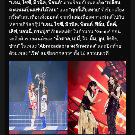
“แจน, ไซซี, มิวนิค, ฟ้อนด์”
มาพร้อมกับเพลงฮิต
“เปลี่ยน
คะแนนเป็นแฟนได้ไหม”
และ
“คุกกี้เสี่ยงทาย
”
ที่เรียกเสียง
กรี๊ดสั่นสะเทือนทั้งฮอลล์ จากนั้นต่อเนื่องความมันส์ไปกับ
9 สาวเกิร์ลกรุ๊ป
“แจน, ไซซี, มิวนิค, ฟ้อนด์, ฟิล์ม, มิ้ลค์,
เลิฟ, บอนนี่, กระปุก”
กับเพลงดังในตำนาน
“
Genie”
ก่อน
จะถึงคิวร่ายมนต์ของ
“น้ำตาล, เอมี่, วิว, มิ้ม, จูน, จิงจิง,
ป่าน”
ในเพลง
“
Abracadabra จงรักจงหลง”
และปิดท้าย
ด้วยเพลง
“เริ่ด”
สมชื่อจากสาวๆ ทั้ง 16 สาวบนเวที