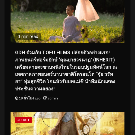
1 min read
GDH ร่วมกับ TOFU FILMS ปล่อยตัวอย่างแรก!
ภาพยนตร์ฟอร์มยักษ์ ‘คุณยายวรนาฏ’ (INHERIT)
เตรียมคายตะขาบหนังไทยในรอบปฐมทัศน์โลก ณ
เทศกาลภาพยนตร์นานาชาติโตรอนโต “จุ๋ย วรัท
ยา” ทุ่มสุดชีวิต โกนหัวรับบทแม่ชี นำทีมนักแสดง
ประชันความสยอง!
19 ชั่วโมง ago
admin
UPDATE