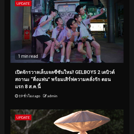
UPDATE
1 min read
เปิดจักรวาลเล็บเจลซีซันใหม่! GELBOYS 2 เดบิวต์
สถานะ “ติ่งแฟน” พร้อมเสิร์ฟความคลั่งรัก ตอน
แรก 8 ส.ค.นี้
19 ชั่วโมง ago
admin
UPDATE