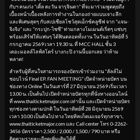
กับฯ คนเก่ง “เติ้ล ตะวัน จารุจินดา” ที่จะมาร่วมพูดคุยถึง
เบื้องหน้าเบื้องหลังการทำงานในกองถ่ายแบบเจาะลึก
และพิเศษสุดๆ กับสเปเชียลโชว์สุดเอ็กซ์คลูซีฟ จาก “แจน-
จิงจิง” และ “กระปุก-ไซซี” ท่ามกลางโมเมนต์เริ่ดๆ แซ่บๆ
พร้อมเสิร์ฟให้แฟนๆ ได้ฟินตลอดทั้งงาน ในวันอาทิตย์ที่ 5
กรกฎาคม 2569 เวลา 19.30 น. ที่ MCC HALL ชั้น 3
เดอะมอลล์ไลฟ์สโตร์ บางกะปิ งานนี้บอกเลย ว่าห้าม
พลาด!
สำหรับผู้ที่สนใจสามารถจองบัตรเข้าร่วมงาน “ลัลล์ไม่
ชอบไวน์ Final EP. FAN MEETING” เปิดจำหน่ายบัตร บน
ช่องทาง Online ในวันเสาร์ที่ 27 มิถุนายน 2569 เริ่มเวลา
13.00 น. เป็นต้นไป เปิดจำหน่ายบัตรทุกที่นั่งทางออนไลน์
ที่ www.thaiticketmajor.com เท่านั้น และเปิดจำหน่ายบัตร
ทุกช่องทางตามปกติ ในวันอาทิตย์ที่ 28 มิถุนายน 2569
เวลา 10.00 เป็นต้นไป ทาง ไทยทิคเก็ตเมเจอร์ทุกสาขา,
www.thaiticketmajor.com และ Call center โทร 0-2262-
3456 บัตรราคา 2,500 / 2,000 / 1,500 / 790 บาท หรือ
ติดตามรายละเอียดเพิ่มเติมได้ที่