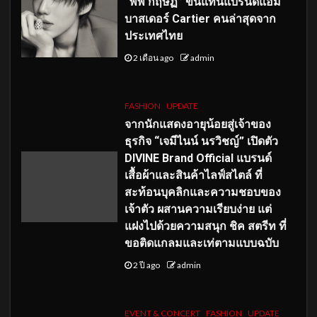
“พีพี กฤษฏ์” ขึ้นแท่นแบรนด์แอม
บาสเดอร์ Cartier คนล่าสุดจาก
ประเทศไทย
2 เดือน ago
admin
FASHION
UPDATE
จากนักแสดงอายุน้อยสู่เจ้าของ
ธุรกิจ “เจมีไนน์ นรวิชญ์” เปิดตัว
DIVINE Brand Official แบรนด์
เสื้อผ้าและสินค้าไลฟ์สไตล์ ที่
สะท้อนบุคลิกและความชอบของ
เจ้าตัว ผสานความเรียบง่าย แต่
แฝงไปด้วยความสนุก ชิค สตรีท ที่
ขอติดแกลมและเท่ตามแบบฉบับ
2 ปี ago
admin
EVENT & CONCERT
FASHION
UPDATE