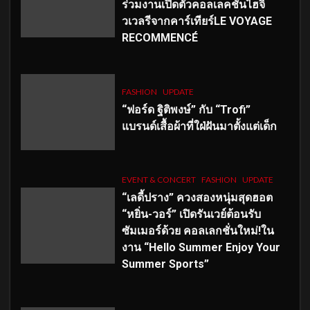
ร่วมงานเปิดตัวคอลเลคชั่นไฮจิ
วเวลรีจากคาร์เทียร์LE VOYAGE
RECOMMENCÉ
FASHION
UPDATE
“ฟอร์ด ฐิติพงษ์” กับ “Trofi”
แบรนด์เสื้อผ้าที่ใฝ่ฝันมาตั้งแต่เด็ก
EVENT & CONCERT
FASHION
UPDATE
“เลดี้ปราง” ควงสองหนุ่มสุดฮอต
“หยิ่น-วอร์” เปิดรันเวย์ต้อนรับ
ซัมเมอร์ด้วย คอลเลกชั่นใหม่!ใน
งาน “Hello Summer Enjoy Your
Summer Sports”