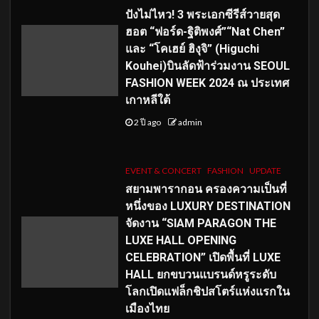
ปังไม่ไหว! 3 พระเอกซีรีส์วายสุด
ฮอต “ฟอร์ด-ฐิติพงศ์”“Nat Chen”
และ “โคเฮย์ ฮิงุจิ” (Higuchi
Kouhei)บินลัดฟ้าร่วมงาน SEOUL
FASHION WEEK 2024 ณ ประเทศ
เกาหลีใต้
2 ปี ago
admin
EVENT & CONCERT
FASHION
UPDATE
สยามพารากอน ครองความเป็นที่
หนึ่งของ LUXURY DESTINATION
จัดงาน “SIAM PARAGON THE
LUXE HALL OPENING
CELEBRATION” เปิดพื้นที่ LUXE
HALL ยกขบวนแบรนด์หรูระดับ
โลกเปิดแฟล็กชิปสโตร์แห่งแรกใน
เมืองไทย