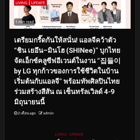
LIVING
UPDATE
1 min read
เตรียมกรี๊ดกันให้สนั่น! แอลจีคว้าตัว
“ชิน เยอึน–มินโฮ (SHINee)” บุกไทย
จัดเอ็กซ์คลูซีฟอีเวนต์ในงาน “집들이
by LG ทุกก้าวของการใช้ชีวิตในบ้าน
เริ่มต้นกับแอลจี” พร้อมทัพศิลปินไทย
ร่วมสร้างสีสัน ณ เซ็นทรัลเวิลด์ 4-9
มิถุนายนนี้
2 เดือน ago
admin
LIVING
UPDATE