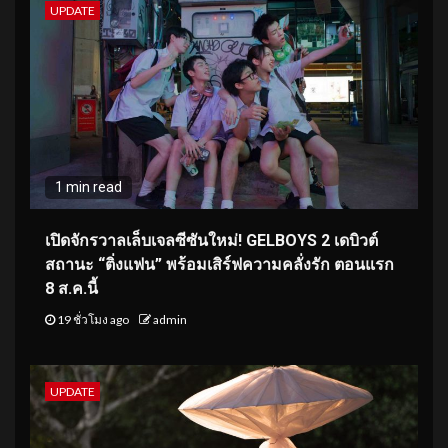
UPDATE
1 min read
เปิดจักรวาลเล็บเจลซีซันใหม่! GELBOYS 2 เดบิวต์
สถานะ “ติ่งแฟน” พร้อมเสิร์ฟความคลั่งรัก ตอนแรก
8 ส.ค.นี้
19 ชั่วโมง ago
admin
UPDATE