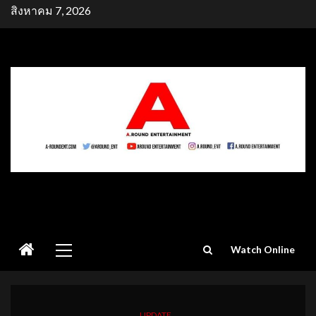
Skip
สิงหาคม 7, 2026
to
content
Primary
Watch Online
Menu
UPDATE