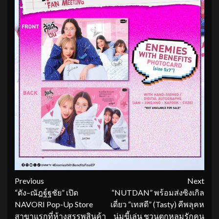
Continue
Previous
Next
“ดัง–ณัฎฐ์ฐชัย” เปิด
“NUTDAN” พร้อมส่งซิงเกิล
Reading
NAVORI Pop-Up Store
เดี่ยว “เทสดี” (Tasty) คีพลุคห
สาขาแรกที่ห้างสรรพสินค้า
นุ่มขี้เล่น ชวนตกหลุมรักคน