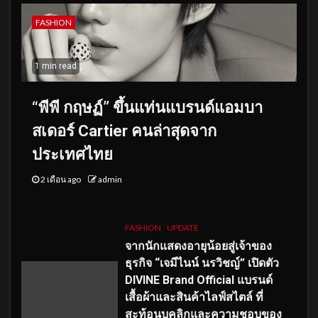
FASHION
1 min read
“พีพี กฤษฏ์” ขึ้นแท่นแบรนด์แอมบา
สเดอร์ Cartier คนล่าสุดจาก
ประเทศไทย
2 เดือน ago
admin
FASHION
UPDATE
จากนักแสดงอายุน้อยสู่เจ้าของ
ธุรกิจ “เจมีไนน์ นรวิชญ์” เปิดตัว
DIVINE Brand Official แบรนด์
เสื้อผ้าและสินค้าไลฟ์สไตล์ ที่
สะท้อนบุคลิกและความชอบของ