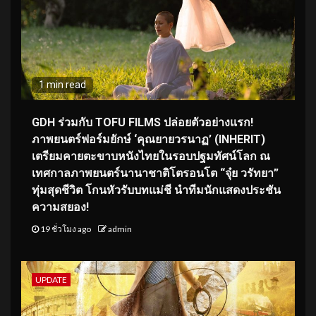
1 min read
GDH ร่วมกับ TOFU FILMS ปล่อยตัวอย่างแรก!
ภาพยนตร์ฟอร์มยักษ์ ‘คุณยายวรนาฏ’ (INHERIT)
เตรียมคายตะขาบหนังไทยในรอบปฐมทัศน์โลก ณ
เทศกาลภาพยนตร์นานาชาติโตรอนโต “จุ๋ย วรัทยา”
ทุ่มสุดชีวิต โกนหัวรับบทแม่ชี นำทีมนักแสดงประชัน
ความสยอง!
19 ชั่วโมง ago
admin
UPDATE