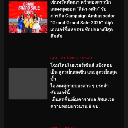
เซ็นทรัลพัฒนา คว้าสองสาวนัก
แสดงสุดฮอต “ลีน่า-หมิว” รับ
ภารกิจ Campaign Ambassador
“Grand Grand Sale 2026” ปลุก
เอเนอร์จี้มหกรรมช้อปกลางปีสุด
คึกคัก
FASHION
LIVING
UPDATE
โฉมใหม่
! เอเวอร์เซ้นส์ แป้งหอม
เย็น สูตรเย็นสดชื่น และสูตรเย็นสุด
ขั้ว
ไอเทมคู่กายของสาว ๆ ประจำ
ซัมเมอร์นี้
เย็นสดชื่นเต็มคาราเบล อัพเลเวล
ความหอมยาวนาน
8
ชม.
LIVING
UPDATE