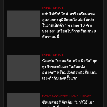
LIVING
UPDATE
แซ่บไม่พัก! ใหม่-ดาวิ เตรียมอวด
ลุคสวยทะลุมิติแบบไฮเปอร์สเปซ
ในงานเปิดตัว “realme 10 Pro
Series” เตรียมไปว้าวพร้อมกัน 8
ธันวาคมนี้
LIVING
UPDATE
นั่งแท่น “บอสคริส-คริส พีรวัส” ผุด
ธุรกิจของตัวเอง “สลัดแห่ง
อนาคต” พร้อมเปิดตัวหนังสั้น เล่น
เอง-กำกับเองครั้งแรก!
EVENT & CONCERT
LIVING
UPDATE
ซัคเซสมอร์ จัดเต็ม
!
“มาริโอ้ เมา