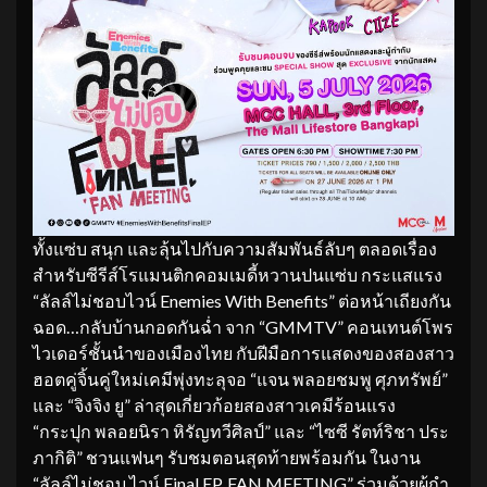
ทั้งแซ่บ สนุก และลุ้นไปกับความสัมพันธ์ลับๆ ตลอดเรื่อง
สำหรับซีรีส์โรแมนติกคอมเมดี้หวานปนแซ่บ กระแสแรง
“ลัลล์ไม่ชอบไวน์ Enemies With Benefits” ต่อหน้าเถียงกัน
ฉอด…กลับบ้านกอดกันฉ่ำ จาก “GMMTV” คอนเทนต์โพร
ไวเดอร์ชั้นนำของเมืองไทย กับฝีมือการแสดงของสองสาว
ฮอตคู่จิ้นคู่ใหม่เคมีพุ่งทะลุจอ “แจน พลอยชมพู ศุภทรัพย์”
และ “จิงจิง ยู” ล่าสุดเกี่ยวก้อยสองสาวเคมีร้อนแรง
“กระปุก พลอยนิรา หิรัญทวีศิลป์” และ “ไซซี รัตท์ริชา ประ
ภากิติ” ชวนแฟนๆ รับชมตอนสุดท้ายพร้อมกัน ในงาน
“ลัลล์ไม่ชอบ ไวน์ Final EP. FAN MEETING” ร่วมด้วยผู้กำ