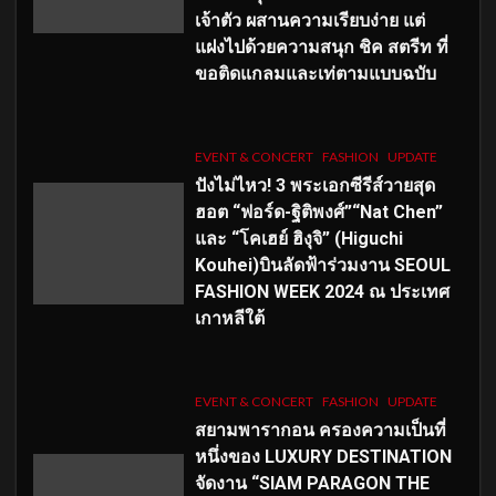
เจ้าตัว ผสานความเรียบง่าย แต่
แฝงไปด้วยความสนุก ชิค สตรีท ที่
ขอติดแกลมและเท่ตามแบบฉบับ
EVENT & CONCERT
FASHION
UPDATE
ปังไม่ไหว! 3 พระเอกซีรีส์วายสุด
ฮอต “ฟอร์ด-ฐิติพงศ์”“Nat Chen”
และ “โคเฮย์ ฮิงุจิ” (Higuchi
Kouhei)บินลัดฟ้าร่วมงาน SEOUL
FASHION WEEK 2024 ณ ประเทศ
เกาหลีใต้
EVENT & CONCERT
FASHION
UPDATE
สยามพารากอน ครองความเป็นที่
หนึ่งของ LUXURY DESTINATION
จัดงาน “SIAM PARAGON THE