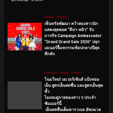
LIVING
UPDATE
เซ็นทรัลพัฒนา คว้าสองสาวนัก
แสดงสุดฮอต “ลีน่า-หมิว” รับ
ภารกิจ Campaign Ambassador
“Grand Grand Sale 2026” ปลุก
เอเนอร์จี้มหกรรมช้อปกลางปีสุด
คึกคัก
FASHION
LIVING
UPDATE
โฉมใหม่
! เอเวอร์เซ้นส์ แป้งหอม
เย็น สูตรเย็นสดชื่น และสูตรเย็นสุด
ขั้ว
ไอเทมคู่กายของสาว ๆ ประจำ
ซัมเมอร์นี้
เย็นสดชื่นเต็มคาราเบล อัพเลเวล