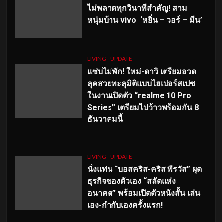
ไม่พลาดทุกวินาทีสำคัญ
! สาม
หนุ่มบ้าน vivo ‘หยิ่น – วอร์ – มีน’
LIVING
UPDATE
แซ่บไม่พัก! ใหม่-ดาวิ เตรียมอวด
ลุคสวยทะลุมิติแบบไฮเปอร์สเปซ
ในงานเปิดตัว “realme 10 Pro
Series” เตรียมไปว้าวพร้อมกัน 8
ธันวาคมนี้
LIVING
UPDATE
นั่งแท่น “บอสคริส-คริส พีรวัส” ผุด
ธุรกิจของตัวเอง “สลัดแห่ง
อนาคต” พร้อมเปิดตัวหนังสั้น เล่น
เอง-กำกับเองครั้งแรก!