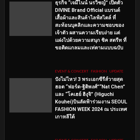
ธุรกิจ “เจมีไนน์ นรวิชญ์” เปิดตัว
DIVINE Brand Official แบรนด์
เสื้อผ้าและสินค้าไลฟ์สไตล์ ที่
สะท้อนบุคลิกและความชอบของ
เจ้าตัว ผสานความเรียบง่าย แต่
แฝงไปด้วยความสนุก ชิค สตรีท ที่
ขอติดแกลมและเท่ตามแบบฉบับ
EVENT & CONCERT
FASHION
UPDATE
ปังไม่ไหว! 3 พระเอกซีรีส์วายสุด
ฮอต “ฟอร์ด-ฐิติพงศ์”“Nat Chen”
และ “โคเฮย์ ฮิงุจิ” (Higuchi
Kouhei)บินลัดฟ้าร่วมงาน SEOUL
FASHION WEEK 2024 ณ ประเทศ
เกาหลีใต้