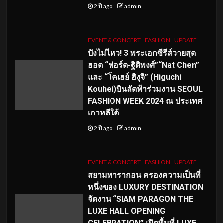
2 ปี ago
admin
EVENT & CONCERT
FASHION
UPDATE
ปังไม่ไหว! 3 พระเอกซีรีส์วายสุด
ฮอต “ฟอร์ด-ฐิติพงศ์”“Nat Chen”
และ “โคเฮย์ ฮิงุจิ” (Higuchi
Kouhei)บินลัดฟ้าร่วมงาน SEOUL
FASHION WEEK 2024 ณ ประเทศ
เกาหลีใต้
2 ปี ago
admin
EVENT & CONCERT
FASHION
UPDATE
สยามพารากอน ครองความเป็นที่
หนึ่งของ LUXURY DESTINATION
จัดงาน “SIAM PARAGON THE
LUXE HALL OPENING
CELEBRATION” เปิดพื้นที่ LUXE