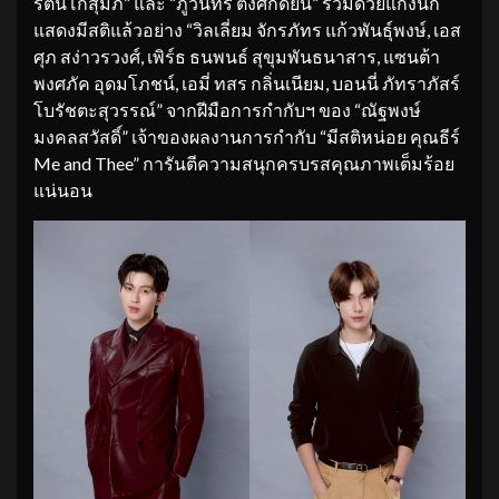
รัตน์โกสุมภ์” และ “ภูวินทร์ ตั้งศักดิ์ยืน” ร่วมด้วยแก๊งนัก
แสดงมีสติแล้วอย่าง “วิลเลี่ยม จักรภัทร แก้วพันธุ์พงษ์, เอส
ศุภ สง่าวรวงศ์, เพิร์ธ ธนพนธ์ สุขุมพันธนาสาร, แซนต้า
พงศภัค อุดมโภชน์, เอมี่ ทสร กลิ่นเนียม, บอนนี่ ภัทราภัสร์
โบรัชตะสุวรรณ์” จากฝีมือการกำกับฯ ของ “ณัฐพงษ์
มงคลสวัสดิ์” เจ้าของผลงานการกำกับ “มีสติหน่อย คุณธีร์
Me and Thee” การันตีความสนุกครบรสคุณภาพเต็มร้อย
แน่นอน