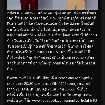
หลังจากงานแต่งงานที่แสนอบอุ่นในคฤหาสน์อาเซนี่ของ
“คุณธีร์” (ปอนด์ ณราวิชญ์) และ “ลูกพีช” (ภูวินทร์ ตั้งศักดิ์
ยืน) “คุณธีร์” ตั้งปณิธานอันแรงกล้าว่าหลังจากนี้จะมีสติ
ขึ้น โดยสิ่งแรกที่ทำคือ ไปฮันนีมูนทุกอาทิตย์หลังจาก
แต่งงานติดต่อกัน 6 เดือน! จน “พีช” ต้องขอเวลาไปทำงาน
บ้าง ในขณะเดียวกัน “โรม” (วิลเลี่ยม จักรภัทร) ก็ต้องมา
รับช่วงต่อเป็นผู้นำอาเซนี่ด้วย “คุณธีร์” ก็ได้หันมาโฟกัส
กับงานในบริษัท “GMM THEE V” มากขึ้น “คุณธีร์” ที่
ตั้งใจคลั่งรัก “ลูกพีช” อย่างมีสติจะเป็นอย่างไร และเรื่อง
ราวในคฤหาสน์ อาเซนี่จะวุ่นวายแค่ไหน มาลุ้นไปพร้อม
กัน
ติดตามชมซีรีส์ “มีสติแล้วลูกพีช Peach and Me” ทุกวัน
เสาร์ เวลา 20:30 น. ทางช่อง GMM25 และดูออนไลน์
เวลา 21:30 น. บนแอป iQIYI และเว็บ iQ.com ที่เดียว
เท่านั้น เริ่ม 11 กรกฎาคมนี้ และพร้อมอัพเดททุกความ
เคลื่อนไหวได้ที่ www.facebook.com/gmmtvofficial & IG