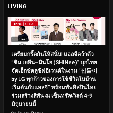
LIVING
LIVING
UPDATE
1 min read
เตรียมกรี๊ดกันให้สนั่น! แอลจีคว้าตัว
“ชิน เยอึน–มินโฮ (SHINee)” บุกไทย
จัดเอ็กซ์คลูซีฟอีเวนต์ในงาน “집들이
by LG ทุกก้าวของการใช้ชีวิตในบ้าน
เริ่มต้นกับแอลจี” พร้อมทัพศิลปินไทย
ร่วมสร้างสีสัน ณ เซ็นทรัลเวิลด์ 4-9
มิถุนายนนี้
2 เดือน ago
admin