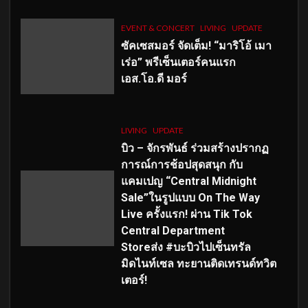
EVENT & CONCERT
LIVING
UPDATE
ซัคเซสมอร์ จัดเต็ม
!
“มาริโอ้ เมา
เร่อ” พรีเซ็นเตอร์คนแรก
เอส
.โอ.ดี มอร์
LIVING
UPDATE
บิว – จักรพันธ์ ร่วมสร้างปรากฏ
การณ์การช้อปสุดสนุก กับ
แคมเปญ “Central Midnight
Sale”ในรูปแบบ On The Way
Live ครั้งแรก! ผ่าน Tik Tok
Central Department
Storeส่ง #บะบิวไปเซ็นทรัล
มิดไนท์เซล ทะยานติดเทรนด์ทวิต
เตอร์!