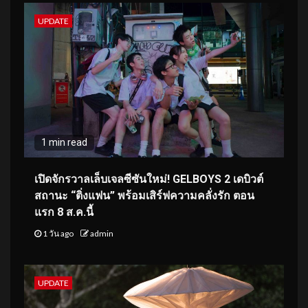
UPDATE
1 min read
เปิดจักรวาลเล็บเจลซีซันใหม่! GELBOYS 2 เดบิวต์
สถานะ “ติ่งแฟน” พร้อมเสิร์ฟความคลั่งรัก ตอน
แรก 8 ส.ค.นี้
1 วัน ago
admin
UPDATE