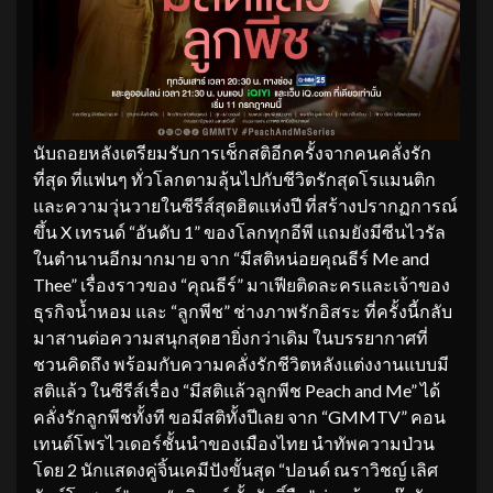
นับถอยหลังเตรียมรับการเช็กสติอีกครั้งจากคนคลั่งรัก
ที่สุด ที่แฟนๆ ทั่วโลกตามลุ้นไปกับชีวิตรักสุดโรแมนติก
และความวุ่นวายในซีรีส์สุดฮิตแห่งปี ที่สร้างปรากฏการณ์
ขึ้น X เทรนด์ “อันดับ 1” ของโลกทุกอีพี แถมยังมีซีนไวรัล
ในตำนานอีกมากมาย จาก “มีสติหน่อยคุณธีร์ Me and
Thee” เรื่องราวของ “คุณธีร์” มาเฟียติดละครและเจ้าของ
ธุรกิจน้ำหอม และ “ลูกพีช” ช่างภาพรักอิสระ ที่ครั้งนี้กลับ
มาสานต่อความสนุกสุดฮายิ่งกว่าเดิม ในบรรยากาศที่
ชวนคิดถึง พร้อมกับความคลั่งรักชีวิตหลังแต่งงานแบบมี
สติแล้ว ในซีรีส์เรื่อง “มีสติแล้วลูกพีช Peach and Me” ได้
คลั่งรักลูกพีชทั้งที ขอมีสติทั้งปีเลย จาก “GMMTV” คอน
เทนต์โพรไวเดอร์ชั้นนำของเมืองไทย นำทัพความป่วน
โดย 2 นักแสดงคู่จิ้นเคมีปังขั้นสุด “ปอนด์ ณราวิชญ์ เลิศ