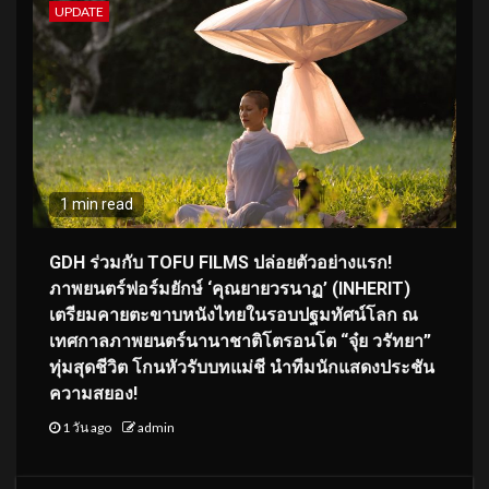
UPDATE
1 min read
GDH ร่วมกับ TOFU FILMS ปล่อยตัวอย่างแรก!
ภาพยนตร์ฟอร์มยักษ์ ‘คุณยายวรนาฏ’ (INHERIT)
เตรียมคายตะขาบหนังไทยในรอบปฐมทัศน์โลก ณ
เทศกาลภาพยนตร์นานาชาติโตรอนโต “จุ๋ย วรัทยา”
ทุ่มสุดชีวิต โกนหัวรับบทแม่ชี นำทีมนักแสดงประชัน
ความสยอง!
1 วัน ago
admin