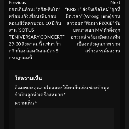
Continue
Previous
Next
ฮอตเกินต้าน! “คริส-สิงโต”
“KRIST” ส่งซิงเกิลใหม่ “ถูกที่
Reading
พร้อมแก๊งเพื่อน เพิ่มรอบ
ผิดเวลา” (Wrong Time)ชวน
คอนเสิร์ตครบรอบ 10 ปี กับ
สาวฮอต “พิมมา PiXXiE” รับ
งาน “SOTUS
บทนางเอก MV ดำดิ่งทุก
TENIVERSARY CONCERT”
อารมณ์ พร้อมอัดแน่นทีม
29-30 สิงหาคมนี้ แฟนๆ ว้า
เบื้องหลังคุณภาพ ร่วม
กกึกก้อง ล็อควันกดบัตร 5
สร้างสรรค์ผลงาน
กรกฎาคมนี้
ใส่ความเห็น
อีเมลของคุณจะไม่แสดงให้คนอื่นเห็น
ช่องข้อมูล
จำเป็นถูกทำเครื่องหมาย
*
ความเห็น
*