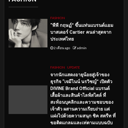
FASHION
“พีพี กฤษฏ์” ขึ้นแท่นแบรนด์แอม
บาสเดอร์ Cartier คนล่าสุดจาก
ประเทศไทย
2 เดือน ago
admin
FASHION
UPDATE
จากนักแสดงอายุน้อยสู่เจ้าของ
ธุรกิจ “เจมีไนน์ นรวิชญ์” เปิดตัว
DIVINE Brand Official แบรนด์
เสื้อผ้าและสินค้าไลฟ์สไตล์ ที่
สะท้อนบุคลิกและความชอบของ
เจ้าตัว ผสานความเรียบง่าย แต่
แฝงไปด้วยความสนุก ชิค สตรีท ที่
ขอติดแกลมและเท่ตามแบบฉบับ