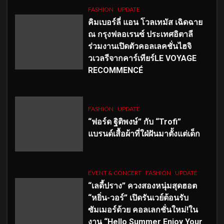
FASHION
UPDATE
คิมเบอร์ลี่ แอน โวลเทมัส เฉิดฉาย
ณ กรุงฟลอเรนซ์ ประเทศอิตาลี
ร่วมงานเปิดตัวคอลเลคชั่นไฮจิ
วเวลรีจากคาร์เทียร์LE VOYAGE
RECOMMENCÉ
FASHION
UPDATE
“ฟอร์ด ฐิติพงษ์” กับ “Trofi”
แบรนด์เสื้อผ้าที่ใฝ่ฝันมาตั้งแต่เด็ก
EVENT & CONCERT
FASHION
UPDATE
“เลดี้ปราง” ควงสองหนุ่มสุดฮอต
“หยิ่น-วอร์” เปิดรันเวย์ต้อนรับ
ซัมเมอร์ด้วย คอลเลกชั่นใหม่!ใน
งาน “Hello Summer Enjoy Your