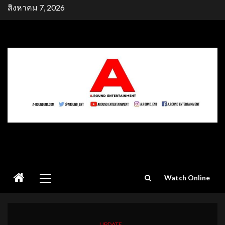
Skip
สิงหาคม 7, 2026
to
content
Primary
Watch Online
Menu
UPDATE