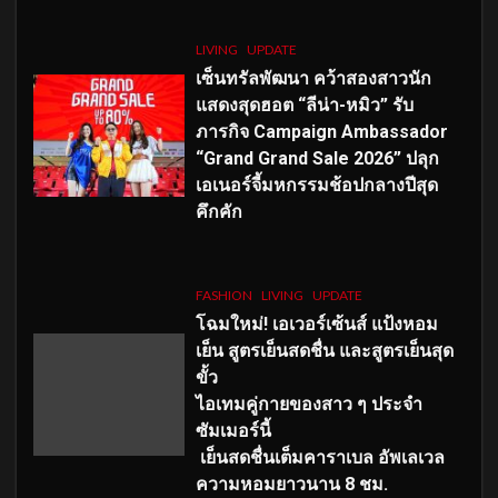
LIVING
UPDATE
เซ็นทรัลพัฒนา คว้าสองสาวนัก
แสดงสุดฮอต “ลีน่า-หมิว” รับ
ภารกิจ Campaign Ambassador
“Grand Grand Sale 2026” ปลุก
เอเนอร์จี้มหกรรมช้อปกลางปีสุด
คึกคัก
FASHION
LIVING
UPDATE
โฉมใหม่
! เอเวอร์เซ้นส์ แป้งหอม
เย็น สูตรเย็นสดชื่น และสูตรเย็นสุด
ขั้ว
ไอเทมคู่กายของสาว ๆ ประจำ
ซัมเมอร์นี้
เย็นสดชื่นเต็มคาราเบล อัพเลเวล
ความหอมยาวนาน
8
ชม.