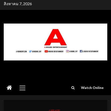
Skip
สิงหาคม 7, 2026
to
content
Primary
Watch Online
Menu
UPDATE