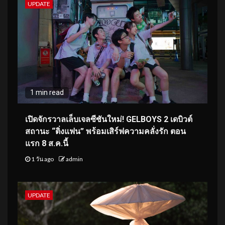
UPDATE
1 min read
เปิดจักรวาลเล็บเจลซีซันใหม่! GELBOYS 2 เดบิวต์
สถานะ “ติ่งแฟน” พร้อมเสิร์ฟความคลั่งรัก ตอน
แรก 8 ส.ค.นี้
1 วัน ago
admin
UPDATE