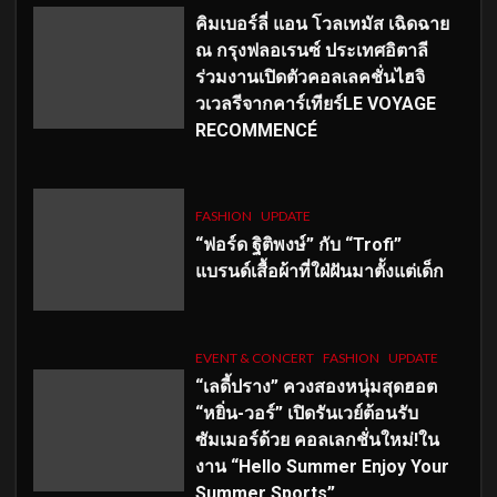
คิมเบอร์ลี่ แอน โวลเทมัส เฉิดฉาย
ณ กรุงฟลอเรนซ์ ประเทศอิตาลี
ร่วมงานเปิดตัวคอลเลคชั่นไฮจิ
วเวลรีจากคาร์เทียร์LE VOYAGE
RECOMMENCÉ
FASHION
UPDATE
“ฟอร์ด ฐิติพงษ์” กับ “Trofi”
แบรนด์เสื้อผ้าที่ใฝ่ฝันมาตั้งแต่เด็ก
EVENT & CONCERT
FASHION
UPDATE
“เลดี้ปราง” ควงสองหนุ่มสุดฮอต
“หยิ่น-วอร์” เปิดรันเวย์ต้อนรับ
ซัมเมอร์ด้วย คอลเลกชั่นใหม่!ใน
งาน “Hello Summer Enjoy Your
Summer Sports”