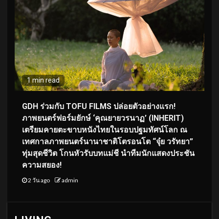
1 min read
GDH ร่วมกับ TOFU FILMS ปล่อยตัวอย่างแรก!
ภาพยนตร์ฟอร์มยักษ์ ‘คุณยายวรนาฏ’ (INHERIT)
เตรียมคายตะขาบหนังไทยในรอบปฐมทัศน์โลก ณ
เทศกาลภาพยนตร์นานาชาติโตรอนโต “จุ๋ย วรัทยา”
ทุ่มสุดชีวิต โกนหัวรับบทแม่ชี นำทีมนักแสดงประชัน
ความสยอง!
2 วัน ago
admin