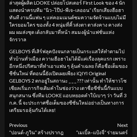
ล่าสุดผู้ผลิต LOOKE ปล่อยโปสเตอร์ First Look ของ 4 นัก
แสดงนำครบทีม “นิว–ไป๊ป–พีเจ–เลออน” เรียกเสียงฮือฮา
ทันที งานนี้แฟน ๆ แห่คอมเมนต์ชมความจัดจ้านแบบไม่มี
ใครยอมใคร ของทั้ง 4 หนุ่มที่คิ้วส่งตา ตาส่งคาง คางส่ง
ผม ผมส่งชุด เด้งกลับมาที่หน้า สมมงผู้นำแฟชั่นแห่ง
จักรวาล
GELBOYS ที่เสิร์ฟลุคปังจนกลายเป็นกระแสให้ทำตามไป
ทั่วบ้านทั่วเมือง ความฮือฮาไม่ได้มีแค่เรื่องลุคแรก เพราะ
อีกหนึ่งปริศนาที่ทำเอาแฟน ๆ ลุ้นคำเฉลย ก็คือชื่อเต็มของ
ซีซั่นใหม่ ที่ตอนนี้ยังเปิดเผยเพียง iQIYI Original
GELBOYS 2 ตกอยู่ในสถานะ _ _ _ ??? เท่านั้น ทำให้ชาวโซ
เชียลเริ่มภารกิจเติมคำในช่องว่าง เดาชื่อซีซั่นนี้กันแบบ
สนุกสนาน ซึ่งทีม LOOKE แอบหยอดคำใบ้เบาๆ ว่า วันที่ 3
ก.ค. นี้ จะประกาศชื่อเต็มของซีซั่นใหม่อย่างเป็นทางการ
เตรียมรอลุ้นกันได้เลย!
Continue
Previous
Next
“ปอนด์-ภูวิน” สร้างปรากฎ
“เมเบิ้ล–แป้งจี่” ร่ายมนตร์
Reading