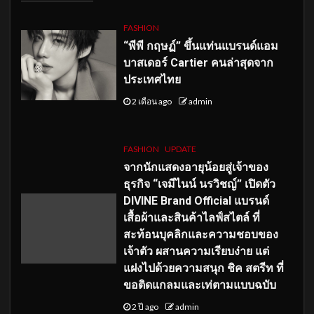
FASHION
“พีพี กฤษฏ์” ขึ้นแท่นแบรนด์แอม
บาสเดอร์ Cartier คนล่าสุดจาก
ประเทศไทย
2 เดือน ago
admin
FASHION
UPDATE
จากนักแสดงอายุน้อยสู่เจ้าของ
ธุรกิจ “เจมีไนน์ นรวิชญ์” เปิดตัว
DIVINE Brand Official แบรนด์
เสื้อผ้าและสินค้าไลฟ์สไตล์ ที่
สะท้อนบุคลิกและความชอบของ
เจ้าตัว ผสานความเรียบง่าย แต่
แฝงไปด้วยความสนุก ชิค สตรีท ที่
ขอติดแกลมและเท่ตามแบบฉบับ
2 ปี ago
admin