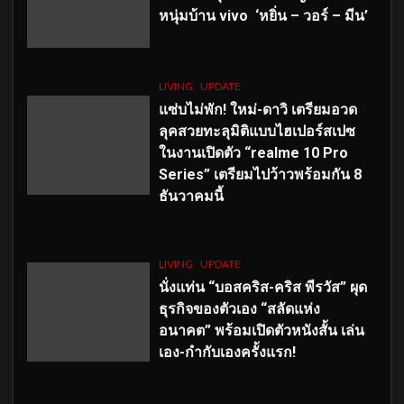
หนุ่มบ้าน vivo ‘หยิ่น – วอร์ – มีน’
LIVING
UPDATE
แซ่บไม่พัก! ใหม่-ดาวิ เตรียมอวด
ลุคสวยทะลุมิติแบบไฮเปอร์สเปซ
ในงานเปิดตัว “realme 10 Pro
Series” เตรียมไปว้าวพร้อมกัน 8
ธันวาคมนี้
LIVING
UPDATE
นั่งแท่น “บอสคริส-คริส พีรวัส” ผุด
ธุรกิจของตัวเอง “สลัดแห่ง
อนาคต” พร้อมเปิดตัวหนังสั้น เล่น
เอง-กำกับเองครั้งแรก!