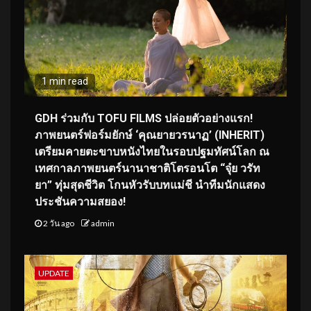
1 min read
GDH ร่วมกับ TOFU FILMS ปล่อยตัวอย่างแรก!
ภาพยนตร์ฟอร์มยักษ์ ‘คุณยายวรนาฏ’ (INHERIT)
เตรียมคายตะขาบหนังไทยในรอบปฐมทัศน์โลก ณ
เทศกาลภาพยนตร์นานาชาติโตรอนโต “จุ๋ย วรัท
ยา” ทุ่มสุดชีวิต โกนหัวรับบทแม่ชี นำทีมนักแสดง
ประชันความสยอง!
2 วัน ago
admin
UPDATE