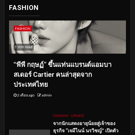
FASHION
FASHION
1 min read
“พีพี กฤษฏ์” ขึ้นแท่นแบรนด์แอมบา
สเดอร์ Cartier คนล่าสุดจาก
ประเทศไทย
2 เดือน ago
admin
FASHION
UPDATE
จากนักแสดงอายุน้อยสู่เจ้าของ
ธุรกิจ “เจมีไนน์ นรวิชญ์” เปิดตัว