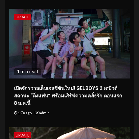
UPDATE
1 min read
เปิดจักรวาลเล็บเจลซีซันใหม่! GELBOYS 2 เดบิวต์
สถานะ “ติ่งแฟน” พร้อมเสิร์ฟความคลั่งรัก ตอนแรก
8 ส.ค.นี้
1 วัน ago
admin
UPDATE