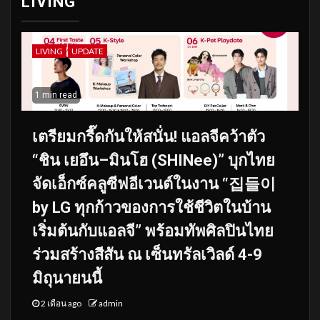
LIVING
LIVING
UPDATE
1 min read
เตรียมกรี๊ดกันให้สนั่น! แอลจีคว้าตัว
“ชิน เยอึน–มินโฮ (SHINee)” บุกไทย
จัดเอ็กซ์คลูซีฟอีเวนต์ในงาน “집들이
by LG ทุกก้าวของการใช้ชีวิตในบ้าน
เริ่มต้นกับแอลจี” พร้อมทัพศิลปินไทย
ร่วมสร้างสีสัน ณ เซ็นทรัลเวิลด์ 4-9
มิถุนายนนี้
2 เดือน ago
admin