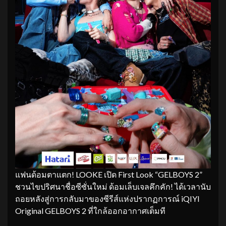
แฟนด้อมตาแตก! LOOKE เปิด First Look “GELBOYS 2”
ชวนไขปริศนาชื่อซีซั่นใหม่ ด้อมเล็บเจลคึกคัก! ได้เวลานับ
ถอยหลังสู่การกลับมาของซีรีส์แห่งปรากฏการณ์ iQIYI
Original GELBOYS 2 ที่ใกล้ออกอากาศเต็มที