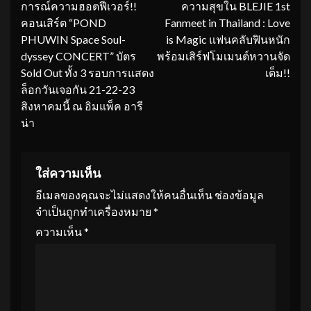
การณ์ความฮอตฟีเวอร์!!
ความสุขใน BLEJIE 1st
คอนเสิร์ต “POND
Fanmeet in Thailand : Love
PHUWIN Space Soul-
is Magic แฟนคลับฟินหนัก
dyssey CONCERT” บัตร
พร้อมเสิร์ฟโมเมนต์หวานจัด
Sold Out ทั้ง 3 รอบการแสดง
เต็ม!!
ล็อกวันเจอกัน 21-22-23
สิงหาคมนี้ ณ อิมแพ็ค อารี
น่า
ใส่ความเห็น
อีเมลของคุณจะไม่แสดงให้คนอื่นเห็น
ช่องข้อมูล
จำเป็นถูกทำเครื่องหมาย
*
ความเห็น
*