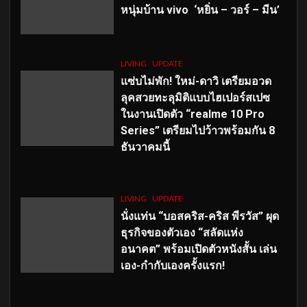
หนุ่มบ้าน vivo ‘หยิ่น – วอร์ – มีน’
LIVING
UPDATE
แซ่บไม่พัก! ใหม่-ดาวิ เตรียมอวด
ลุคสวยทะลุมิติแบบไฮเปอร์สเปซ
ในงานเปิดตัว “realme 10 Pro
Series” เตรียมไปว้าวพร้อมกัน 8
ธันวาคมนี้
LIVING
UPDATE
นั่งแท่น “บอสคริส-คริส พีรวัส” ผุด
ธุรกิจของตัวเอง “สลัดแห่ง
อนาคต” พร้อมเปิดตัวหนังสั้น เล่น
เอง-กำกับเองครั้งแรก!