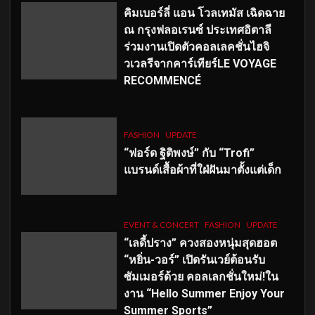
คิมเบอร์ลี่ แอน โวลเทมัส เฉิดฉาย
ณ กรุงฟลอเรนซ์ ประเทศอิตาลี
ร่วมงานเปิดตัวคอลเลคชั่นไฮจิ
วเวลรีจากคาร์เทียร์LE VOYAGE
RECOMMENCÉ
FASHION
UPDATE
“ฟอร์ด ฐิติพงษ์” กับ “Trofi”
แบรนด์เสื้อผ้าที่ใฝ่ฝันมาตั้งแต่เด็ก
EVENT & CONCERT
FASHION
UPDATE
“เลดี้ปราง” ควงสองหนุ่มสุดฮอต
“หยิ่น-วอร์” เปิดรันเวย์ต้อนรับ
ซัมเมอร์ด้วย คอลเลกชั่นใหม่!ใน
งาน “Hello Summer Enjoy Your
Summer Sports”