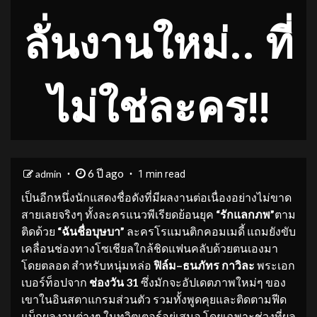
ลั่นงานใหม่.. ที่
ไม่ใช่ละคร!!
6 ปี ago
admin
1 min read
เป็นอีกหนึ่งนักแสดงชื่อดังที่มีผลงานต่อเนื่องอย่างไม่ขาด
สายเลยจริงๆ ทั้งละครแนวพีเรียดย้อนยุค
“รักแลกภพ”
ตาม
ติดด้วย
“ฉันชื่อบุษบา”
ละครโรแมนติกคอมเมดี้ แถมยังขับ
เคลื่อนช่องทางโซเชียลใกล้ชิดแฟนคลับด้วยตนเองมา
โดยตลอด สำหรับหนุ่มหล่อ
ฟิล์ม–ธนภัทร กาวิละ
พระเอก
เบอร์ท็อปจาก
ช่องวัน 31
ซึ่งมักจะอัปเดตภาพใหม่ๆ ของ
เขาในอินสตาแกรมส่วนตัว รวมทั้งพูดคุยและติดตามฟีด
แบ็กผลงานต่างๆ ในทวิตเตอร์อยู่เสมอ โดยเฉพาะช่วงที่ผล