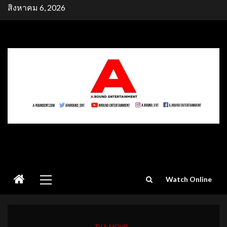
Skip
สิงหาคม 6, 2026
to
content
Primary
Watch Online
Menu
TV & MOVIE