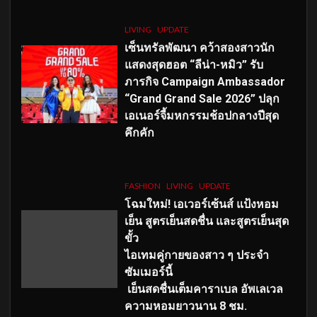
LIVING
UPDATE
เซ็นทรัลพัฒนา คว้าสองสาวนัก
แสดงสุดฮอต “ลีน่า-หมิว” รับ
ภารกิจ Campaign Ambassador
“Grand Grand Sale 2026” ปลุก
เอเนอร์จี้มหกรรมช้อปกลางปีสุด
คึกคัก
FASHION
LIVING
UPDATE
โฉมใหม่
! เอเวอร์เซ้นส์ แป้งหอม
เย็น สูตรเย็นสดชื่น และสูตรเย็นสุด
ขั้ว
ไอเทมคู่กายของสาว ๆ ประจำ
ซัมเมอร์นี้
เย็นสดชื่นเต็มคาราเบล อัพเลเวล
ความหอมยาวนาน
8
ชม.