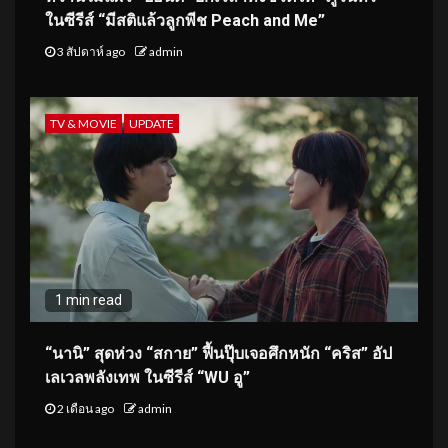
ในซีรีส์ “มีสติแล้วลูกพีช Peach and Me”
3 สัปดาห์ ago
admin
TV & MOVIE
UPDATE
1 min read
“นานิ” สุดห่วง “สกาย” ฟื้นปุ๊บเจอศึกหนัก “คริส” อัป
เลเวลพลังเทพ ในซีรีส์ “WU อู”
2 เดือน ago
admin