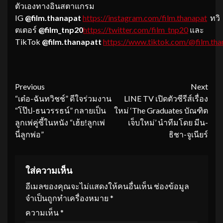
ตัวเองทางอินสตาแกรม
IG
@film.thanapat
https://instagram.com/film.thanapat
ทวิ
ตเตอร์
@film_tnp20
https://twitter.com/film_tnp20
และ
TikTok
@film.thanapatt
https://www.tiktok.com/@film.tha
Continue
Previous
Next
“เต๋อ-ฉันทวิชช์” ดีใจร่วมงาน
LINE TV เปิดตัวซีรีส์เรื่อง
Reading
“โป๊ป-ธนวรรธน์” กลายเป็น
ใหม่ ‘The Graduates บัณฑิต
ลูกเพ่คู่ซี้ในหนัง “เฮ้ย!ลูกเพ่
เจ็บใหม่’ นำทีมโดย มีน-
นี่ลูกพ่อ”
ธิชา-จูเนียร์
ใส่ความเห็น
อีเมลของคุณจะไม่แสดงให้คนอื่นเห็น
ช่องข้อมูล
จำเป็นถูกทำเครื่องหมาย
*
ความเห็น
*