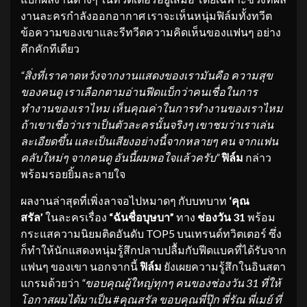
งานละครกำลังออกอากาศ เราจะเห็นหนุ่มฟิล์มทั้งทวีต
ข้อความของเขาและรีทวีตความคิดเห็นของแฟนๆ อย่าง
คึกคักทีเดียว
“สิ่งที่เราคาดหวังจากงานแสดงของเรามันคือ ความสุข
ของคนดู เราเลือกตามอ่านฟีดแบ็กว่าคนเชื่อในการ
ทำงานของเราไหม เห็นคุณค่าในการทำงานของเราไหม
ถ้าเขาเชื่อว่าเราเป็นตัวละครนั้นจริงๆ เขาชมว่าเราเล่น
ละเอียดขึ้น และเป็นเสียงอย่างนี้จากหลายๆ คน จากแฟน
คลับใหม่ๆ จากคนดู อันนี้ผมพอใจแล้วครับ”
ฟิล์ม
กล่าว
พร้อมรอยยิ้มละลายใจ
ผลงานล่าสุดที่เพิ่งลาจอไปหมาดๆ กับบทบาท
‘คุณ
สรัล’
ในละครเรื่อง
“ฉันชื่อบุษบา”
ทาง
ช่องวัน 31
พร้อม
กระแสความนิยมติดอันดับ TOP5 บนเทรนด์ทวิตเตอร์ ซึ่ง
ก็ทำให้นักแสดงหนุ่มรู้สึกปลาบปลื้มกับฟีดแบคที่ได้รับจาก
แฟนๆ ของเขา นอกจากนี้
ฟิล์ม
ยังเผยความรู้สึกในอินสตา
แกรมด้วยว่า
“ขอบคุณผู้ใหญ่ทุกๆ คนของช่องวัน 31 ที่ให้
โอกาสผมได้มาเป็น
#คุณสรัล ขอบคุณพี่ปุ๊ก พี่รัณ พี่เมย์ ที่