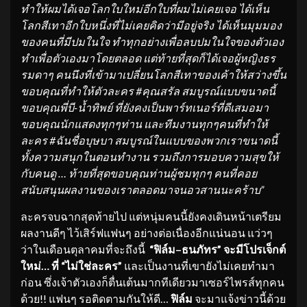
ทำให้ผมได้เจอโลกใบใหม่อีกใบที่ผมไม่เคยเจอ ได้เห็น
โลกสีเทาอีกใบหนึ่งที่ไม่เคยคิดว่ามีอยู่จริง ได้เห็นมุมมอง
ของคนที่มีปมในใจ ทำทุกอย่างเพื่อลบปมในใจของตัวเอง
ทำเพื่อตัวเองมาโดยตลอด แต่ท้ายที่สุดก็ได้เจอผู้หญิงธร
รมดาๆ คนนึงที่เข้ามาเปลี่ยนโลกสีเทาของเค้าให้สว่างขึ้น
ขอบคุณที่ทำให้ตัวละคร #คุณสรัล สมบูรณ์แบบขนาดนี้
ขอบคุณพี่บี-น้ำทิพย์ ที่ยังคงเป็นพาร์ทเนอร์ที่ดีเสมอมา
ขอบคุณนักแสดงทุกๆท่าน และทีมงานทุกๆคนที่ทำให้
ละคร #ฉันชื่อบุษบา สมบูรณ์ในแบบของพวกเราขนาดนี้
ทั้งความสนุกในตอนทำงาน รวมถึงการมอบความสุขให้
กับคนดู … ท้ายที่สุดขอบคุณท่านผู้ชมทุกๆ คนที่คอย
สนับสนุนผลงานของเราตลอดมาจนอวสานนะคร้าบ”
ละครจบฉากสุดท้ายไป แต่หนุ่มคนนี้ยังคงเดินหน้าเตรียม
ผลงานดีๆ ไว้เสิร์ฟแฟนๆ อย่างต่อเนื่องอีกแน่นอน แว่วๆ
ว่าในเดือนตุลาคมที่จะถึงนี้
“ฟิล์ม–ธนภัทร” จะมีโปรเจ็กต์
ใหม่… ที่ “ไม่ใช่ละคร”
และเป็นงานที่เขายังไม่เคยทำมา
ก่อน ซึ่งเจ้าตัวเองก็ตื่นเต้นมากทีเดียวมาเซอร์ไพรส์ทุกคน
ด้วย!! แฟนๆ รอติดตามกันให้ดี…
ฟิล์ม
จะมาแจ้งข่าวนี้ด้วย