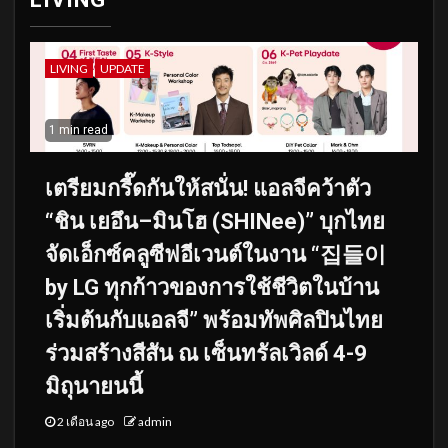
LIVING
UPDATE
1 min read
เตรียมกรี๊ดกันให้สนั่น! แอลจีคว้าตัว
“ชิน เยอึน–มินโฮ (SHINee)” บุกไทย
จัดเอ็กซ์คลูซีฟอีเวนต์ในงาน “집들이
by LG ทุกก้าวของการใช้ชีวิตในบ้าน
เริ่มต้นกับแอลจี” พร้อมทัพศิลปินไทย
ร่วมสร้างสีสัน ณ เซ็นทรัลเวิลด์ 4-9
มิถุนายนนี้
2 เดือน ago
admin