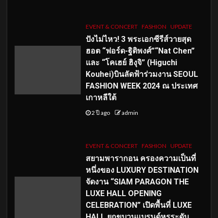
EVENT & CONCERT
FASHION
UPDATE
ปังไม่ไหว! 3 พระเอกซีรีส์วายสุด
ฮอต “ฟอร์ด-ฐิติพงศ์”“Nat Chen”
และ “โคเฮย์ ฮิงุจิ” (Higuchi
Kouhei)บินลัดฟ้าร่วมงาน SEOUL
FASHION WEEK 2024 ณ ประเทศ
เกาหลีใต้
2 ปี ago
admin
EVENT & CONCERT
FASHION
UPDATE
สยามพารากอน ครองความเป็นที่
หนึ่งของ LUXURY DESTINATION
จัดงาน “SIAM PARAGON THE
LUXE HALL OPENING
CELEBRATION” เปิดพื้นที่ LUXE
HALL ยกขบวนแบรนด์หรูระดับ