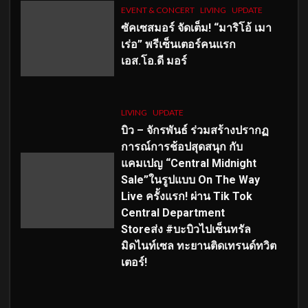
EVENT & CONCERT
LIVING
UPDATE
ซัคเซสมอร์ จัดเต็ม
!
“มาริโอ้ เมา
เร่อ” พรีเซ็นเตอร์คนแรก
เอส
.โอ.ดี มอร์
LIVING
UPDATE
บิว – จักรพันธ์ ร่วมสร้างปรากฏ
การณ์การช้อปสุดสนุก กับ
แคมเปญ “Central Midnight
Sale”ในรูปแบบ On The Way
Live ครั้งแรก! ผ่าน Tik Tok
Central Department
Storeส่ง #บะบิวไปเซ็นทรัล
มิดไนท์เซล ทะยานติดเทรนด์ทวิต
เตอร์!