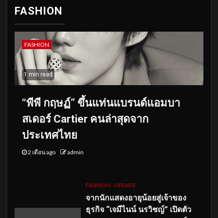
FASHION
FASHION
1 min read
“พีพี กฤษฏ์” ขึ้นแท่นแบรนด์แอมบา
สเดอร์ Cartier คนล่าสุดจาก
ประเทศไทย
2 เดือน ago
admin
FASHION
UPDATE
จากนักแสดงอายุน้อยสู่เจ้าของ
ธุรกิจ “เจมีไนน์ นรวิชญ์” เปิดตัว