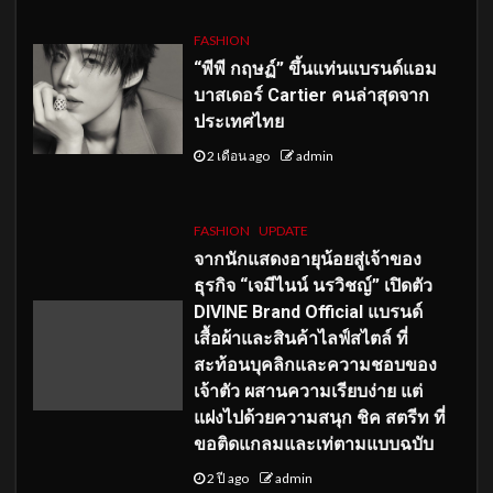
FASHION
“พีพี กฤษฏ์” ขึ้นแท่นแบรนด์แอม
บาสเดอร์ Cartier คนล่าสุดจาก
ประเทศไทย
2 เดือน ago
admin
FASHION
UPDATE
จากนักแสดงอายุน้อยสู่เจ้าของ
ธุรกิจ “เจมีไนน์ นรวิชญ์” เปิดตัว
DIVINE Brand Official แบรนด์
เสื้อผ้าและสินค้าไลฟ์สไตล์ ที่
สะท้อนบุคลิกและความชอบของ
เจ้าตัว ผสานความเรียบง่าย แต่
แฝงไปด้วยความสนุก ชิค สตรีท ที่
ขอติดแกลมและเท่ตามแบบฉบับ
2 ปี ago
admin