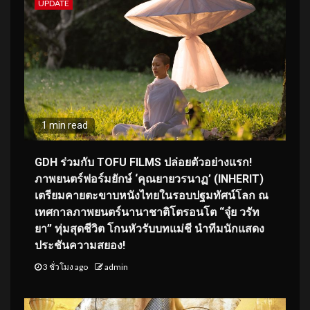
UPDATE
1 min read
GDH ร่วมกับ TOFU FILMS ปล่อยตัวอย่างแรก!
ภาพยนตร์ฟอร์มยักษ์ ‘คุณยายวรนาฏ’ (INHERIT)
เตรียมคายตะขาบหนังไทยในรอบปฐมทัศน์โลก ณ
เทศกาลภาพยนตร์นานาชาติโตรอนโต “จุ๋ย วรัท
ยา” ทุ่มสุดชีวิต โกนหัวรับบทแม่ชี นำทีมนักแสดง
ประชันความสยอง!
3 ชั่วโมง ago
admin