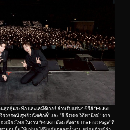
ุดลุ้นระทึก และเคมีดีเวอร์ สำหรับแฟนๆ ซีรีส์ “Mr.Kill
 จิรวรรตน์ สุทธิวณิชศักดิ์” และ “ธี ธีรเดช วิถีพานิชย์” จาก
ืองไทย ในงาน “Mr.Kill มังงะสั่งตาย The First Page” ที่
ชวนอมยิ้มให้แฟนๆ ได้ฟินกันตลอดทั้งงาน พร้อมด้วยผู้กำ