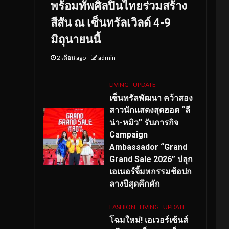
พร้อมทัพศิลปินไทยร่วมสร้าง
สีสัน ณ เซ็นทรัลเวิลด์ 4-9
มิถุนายนนี้
2 เดือน ago
admin
LIVING
UPDATE
เซ็นทรัลพัฒนา คว้าสอง
สาวนักแสดงสุดฮอต “ลี
น่า-หมิว” รับภารกิจ
Campaign
Ambassador “Grand
Grand Sale 2026” ปลุก
เอเนอร์จี้มหกรรมช้อปก
ลางปีสุดคึกคัก
FASHION
LIVING
UPDATE
โฉมใหม่
! เอเวอร์เซ้นส์