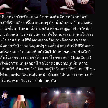
่วินาทีแรกจากโชว์ในเพลง “โลกของฉันคือเธอ” จาก “ดิว”
ง” ที่เรียกเสียงกรี๊ดจากแฟนๆ ดังสนั่นลั่นฮอลล์ไม่ต่างกัน
ได้ขึ้นมารับหน้าที่สร้างสีสัน พร้อมเชิญผู้กำกับฯ “พี่ฉิก”
ทำอย่างสนุกสนาน ตลอดจนความตั้งใจและความทุ่มเทในการ
ก่อนจะไปร่วมรับชมซีรีส์ตอนแรกพร้อมกัน ซึ่งตลอดการชม
พัดฉากทัชใจรวมถึงมุมเท่ๆ ของทั้งคู่ และทันทีที่ซีรีส์จบลง
ไมค์ร้องเพลง “ภาพสุดท้าย” เดินไปทักทายสบตาอย่างใกล้
วมกันในเพลงประกอบซีรีส์อย่าง “โลกขาวดำ” (True Color)
พาร์ทกิจกรรมเกมสุดฮาที่ “เลโอ” คอยชงตบมุกเพิ่มความ
ี่เผยให้เห็นความโบ๊ะบ๊ะและรู้ใจกันของ “ดิว” และ “ธี” จน
ด็ดที่ทำเอาแฟนๆ ฟินกันถ้วนหน้า ต้องยกให้บทลงโทษของ “ธี”
มสดใสจนแฟนๆ ใจละลายไปตามๆ กัน