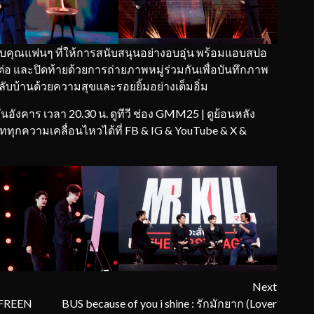
วขอบคุณแฟนๆ ที่ให้การสนับสนุนอย่างอบอุ่น พร้อมแอบสปอ
ันต่อ และปิดท้ายด้วยการถ่ายภาพหมู่ร่วมกันเพื่อบันทึกภาพ
บ้านด้วยความสุขและรอยยิ้มอย่างเต็มอิ่ม
วันอังคาร เวลา 20.30 น. ดูทีวี ช่อง GMM25 | ดูย้อนหลัง
ดททุกความเคลื่อนไหวได้ที่ FB & IG & YouTube & X &
Next
 FREEN
BUS because of you i shine : รักมักยาก (Lover