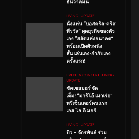
ธันวาคมนี้
LIVING
UPDATE
นั่งแท่น “บอสคริส-คริส
พีรวัส” ผุดธุรกิจของตัว
เอง “สลัดแห่งอนาคต”
พร้อมเปิดตัวหนัง
สั้น เล่นเอง-กำกับเอง
ครั้งแรก!
EVENT & CONCERT
LIVING
UPDATE
ซัคเซสมอร์ จัด
เต็ม
!
“มาริโอ้ เมาเร่อ”
พรีเซ็นเตอร์คนแรก
เอส
.โอ.ดี มอร์
LIVING
UPDATE
บิว – จักรพันธ์ ร่วม