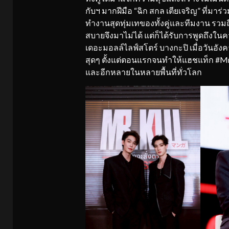
กับฯ มากฝีมือ “ฉิก สกล เตียเจริญ” ที่มา
ทำงานสุดทุ่มเทของทั้งคู่และทีมงาน รวมถึง
สบายจึงมาไม่ได้ แต่ก็ได้รับการพูดถึงใน
เดอะมอลล์ไลฟ์สโตร์ บางกะปิ เมื่อวันอังค
สุดๆ ตั้งแต่ตอนแรกจนทำให้แฮชแท็ก #MrKil
และอีกหลายในหลายพื้นที่ทั่วโลก