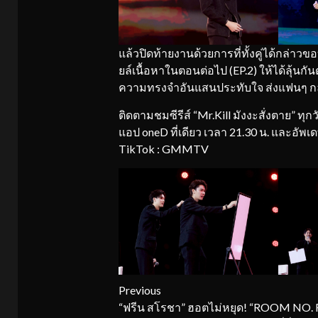
แล้วปิดท้ายงานด้วยการที่ทั้งคู่ได้กล่า
ยล์เนื้อหาในตอนต่อไป (EP.2) ให้ได้ลุ้นก
ความทรงจำอันแสนประทับใจ ส่งแฟนๆ กลับ
ติดตามชมซีรีส์ “Mr.Kill มังงะสั่งตาย” ทุก
แอป oneD ที่เดียว เวลา 21.30 น. และอัพเ
TikTok : GMMTV
Continue
Previous
“ฟรีน สโรชา” ฮอตไม่หยุด! “ROOM NO.
Reading