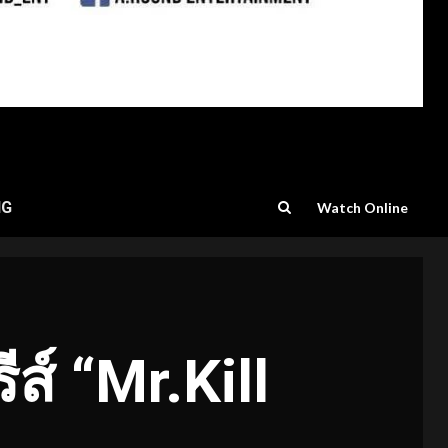
NG
Watch Online
รีส์ “Mr.Kill