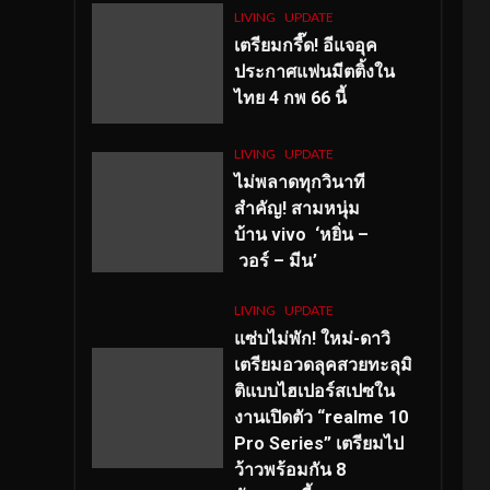
LIVING
UPDATE
เตรียมกรี๊ด! อีแจอุค
ประกาศแฟนมีตติ้งใน
ไทย 4 กพ 66 นี้
LIVING
UPDATE
ไม่พลาดทุกวินาที
สำคัญ
! สามหนุ่ม
บ้าน vivo ‘หยิ่น –
วอร์ – มีน’
LIVING
UPDATE
แซ่บไม่พัก! ใหม่-ดาวิ
เตรียมอวดลุคสวยทะลุมิ
ติแบบไฮเปอร์สเปซใน
งานเปิดตัว “realme 10
Pro Series” เตรียมไป
ว้าวพร้อมกัน 8