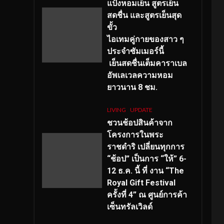
แป้งหอมเย็น สูตรเย็น
สดชื่น และสูตรเย็นสุด
ขั้ว
ไอเทมคู่กายของสาว ๆ
ประจำซัมเมอร์นี้
เย็นสดชื่นเต็มคาราเบล
อัพเลเวลความหอม
ยาวนาน
8
ชม.
LIVING
UPDATE
ชวนช้อปสินค้าจาก
โครงการในพระ
ราชดำริ เปลี่ยนทุกการ
“ช้อป” เป็นการ “ให้” 6-
12 ธ.ค. นี้ ที่ งาน “The
Royal Gift Festival
ครั้งที่ 4” ณ ศูนย์การค้า
เซ็นทรัลเวิลด์