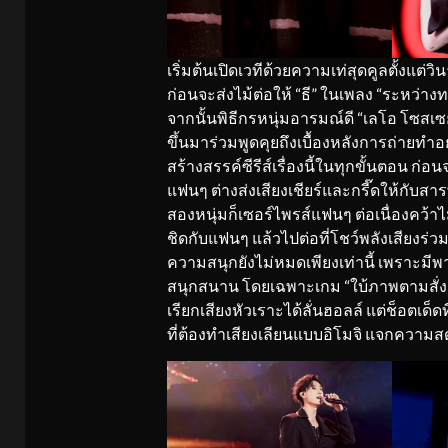
เริ่มต้นเปิดเวทีด้วยความเท่สุดคูลตั้งแต
ก่อนจะส่งไม้ต่อให้ “ธี” ในเพลง “ระหว่างทา
จากนั้นพิธีกรหนุ่มอารมณ์ดี “เลโอ โซสเซย์” 
ขึ้นมาร่วมพูดคุยถึงเบื้องหลังการถ่าย
สร้างสรรค์ซีรีส์เรื่องนี้ในทุกขั้นตอน 
แฟนๆ ต่างส่งเสียงเชียร์และกรี๊ดให้กับสาร
สองหนุ่มก็เซอร์ไพรส์แฟนๆ ต่อเนื่องคว้า
ชิดกับแฟนๆ แล้วไปต่อที่โชว์พลังเสียงร่
ความสนุกยังไม่หมดเพียงเท่านี้ เพราะมี
สนุกสนาน โดยเฉพาะเกม “ใบ้ภาพตามสั่ง” ท
เรียกเสียงหัวเราะได้ลั่นฮอลล์ แต่ช็อตเ
ที่ต้องทำเสียงเลียนแบบอิโมจิ แจกควา