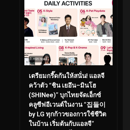
1 min read
เตรียมกรี๊ดกันให้สนั่น! แอลจี
คว้าตัว “ชิน เยอึน–มินโฮ
(SHINee)” บุกไทยจัดเอ็กซ์
คลูซีฟอีเวนต์ในงาน “집들이
by LG ทุกก้าวของการใช้ชีวิต
ในบ้าน เริ่มต้นกับแอลจี”