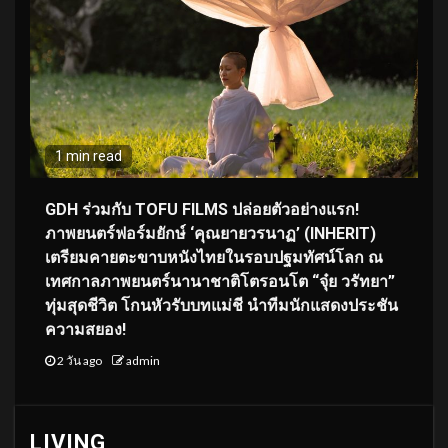
1 min read
GDH ร่วมกับ TOFU FILMS ปล่อยตัวอย่างแรก!
ภาพยนตร์ฟอร์มยักษ์ ‘คุณยายวรนาฏ’ (INHERIT)
เตรียมคายตะขาบหนังไทยในรอบปฐมทัศน์โลก ณ
เทศกาลภาพยนตร์นานาชาติโตรอนโต “จุ๋ย วรัทยา”
ทุ่มสุดชีวิต โกนหัวรับบทแม่ชี นำทีมนักแสดงประชัน
ความสยอง!
2 วัน ago
admin
LIVING