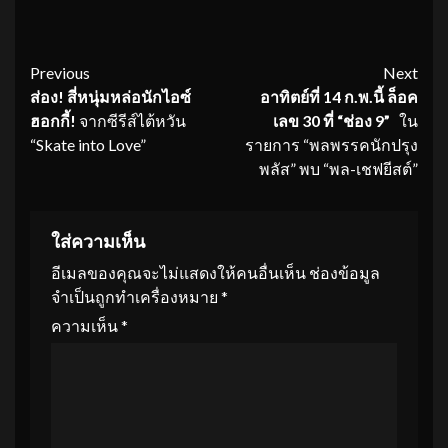
Continue
Previous
Next
ส่อง
! สี่หนุ่มหล่อนักไอซ์
อาทิตย์ที่
14 ก.พ.นี้ ล็อค
Reading
ฮอกกี้!
จากซีรีส์ไต้หวัน
เลข 30 ที่ “ช่อง 9”
ใน
“Skate into Love”
รายการ “พลพรรคนักปรุง
พลัส” พบ “พล-เชฟยีสต์”
ใส่ความเห็น
อีเมลของคุณจะไม่แสดงให้คนอื่นเห็น
ช่องข้อมูล
จำเป็นถูกทำเครื่องหมาย
*
ความเห็น
*