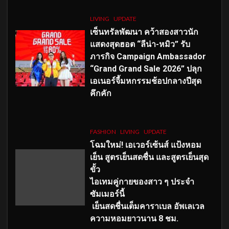
LIVING
UPDATE
เซ็นทรัลพัฒนา คว้าสองสาวนัก
แสดงสุดฮอต “ลีน่า-หมิว” รับ
ภารกิจ Campaign Ambassador
“Grand Grand Sale 2026” ปลุก
เอเนอร์จี้มหกรรมช้อปกลางปีสุด
คึกคัก
FASHION
LIVING
UPDATE
โฉมใหม่
! เอเวอร์เซ้นส์ แป้งหอม
เย็น สูตรเย็นสดชื่น และสูตรเย็นสุด
ขั้ว
ไอเทมคู่กายของสาว ๆ ประจำ
ซัมเมอร์นี้
เย็นสดชื่นเต็มคาราเบล อัพเลเวล
ความหอมยาวนาน
8
ชม.