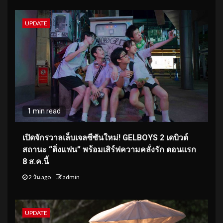
UPDATE
1 min read
เปิดจักรวาลเล็บเจลซีซันใหม่! GELBOYS 2 เดบิวต์
สถานะ “ติ่งแฟน” พร้อมเสิร์ฟความคลั่งรัก ตอนแรก
8 ส.ค.นี้
2 วัน ago
admin
UPDATE