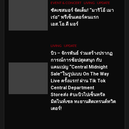
EVENT & CONCERT
LIVING
UPDATE
ซัคเซสมอร์ จัดเต็ม
!
“มาริโอ้ เมา
เร่อ” พรีเซ็นเตอร์คนแรก
เอส
.โอ.ดี มอร์
LIVING
UPDATE
บิว – จักรพันธ์ ร่วมสร้างปรากฏ
การณ์การช้อปสุดสนุก กับ
แคมเปญ “Central Midnight
Sale”ในรูปแบบ On The Way
Live ครั้งแรก! ผ่าน Tik Tok
Central Department
Storeส่ง #บะบิวไปเซ็นทรัล
มิดไนท์เซล ทะยานติดเทรนด์ทวิต
เตอร์!