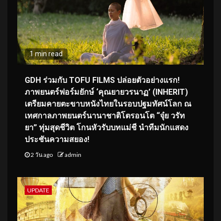
1 min read
GDH ร่วมกับ TOFU FILMS ปล่อยตัวอย่างแรก!
ภาพยนตร์ฟอร์มยักษ์ ‘คุณยายวรนาฏ’ (INHERIT)
เตรียมคายตะขาบหนังไทยในรอบปฐมทัศน์โลก ณ
เทศกาลภาพยนตร์นานาชาติโตรอนโต “จุ๋ย วรัท
ยา” ทุ่มสุดชีวิต โกนหัวรับบทแม่ชี นำทีมนักแสดง
ประชันความสยอง!
2 วัน ago
admin
UPDATE