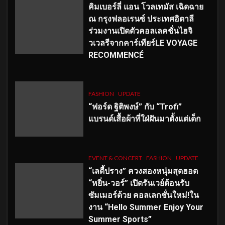
คิมเบอร์ลี่ แอน โวลเทมัส เฉิดฉาย
ณ กรุงฟลอเรนซ์ ประเทศอิตาลี
ร่วมงานเปิดตัวคอลเลคชั่นไฮจิ
วเวลรีจากคาร์เทียร์LE VOYAGE
RECOMMENCÉ
FASHION
UPDATE
“ฟอร์ด ฐิติพงษ์” กับ “Trofi”
แบรนด์เสื้อผ้าที่ใฝ่ฝันมาตั้งแต่เด็ก
EVENT & CONCERT
FASHION
UPDATE
“เลดี้ปราง” ควงสองหนุ่มสุดฮอต
“หยิ่น-วอร์” เปิดรันเวย์ต้อนรับ
ซัมเมอร์ด้วย คอลเลกชั่นใหม่!ใน
งาน “Hello Summer Enjoy Your
Summer Sports”