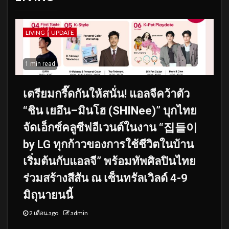
LIVING
UPDATE
1 min read
เตรียมกรี๊ดกันให้สนั่น! แอลจีคว้าตัว
“ชิน เยอึน–มินโฮ (SHINee)” บุกไทย
จัดเอ็กซ์คลูซีฟอีเวนต์ในงาน “집들이
by LG ทุกก้าวของการใช้ชีวิตในบ้าน
เริ่มต้นกับแอลจี” พร้อมทัพศิลปินไทย
ร่วมสร้างสีสัน ณ เซ็นทรัลเวิลด์ 4-9
มิถุนายนนี้
2 เดือน ago
admin