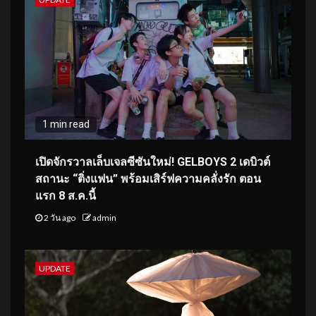
1 min read
เปิดจักรวาลเล็บเจลซีซันใหม่! GELBOYS 2 เดบิวต์
สถานะ “ติ่งแฟน” พร้อมเสิร์ฟความคลั่งรัก ตอน
แรก 8 ส.ค.นี้
2 วัน ago
admin
UPDATE