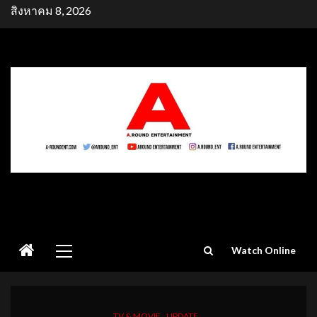
Skip
สิงหาคม 8, 2026
to
content
Primary
Watch Online
Menu
TV & MOVIE
UPDATE