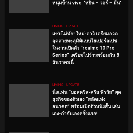
หนุ่มบ้าน vivo ‘หยิ่น – วอร์ – มีน’
LIVING
UPDATE
แซ่บไม่พัก! ใหม่-ดาวิ เตรียมอวด
ลุคสวยทะลุมิติแบบไฮเปอร์สเปซ
ในงานเปิดตัว “realme 10 Pro
Series” เตรียมไปว้าวพร้อมกัน 8
ธันวาคมนี้
LIVING
UPDATE
นั่งแท่น “บอสคริส-คริส พีรวัส” ผุด
ธุรกิจของตัวเอง “สลัดแห่ง
อนาคต” พร้อมเปิดตัวหนังสั้น เล่น
เอง-กำกับเองครั้งแรก!