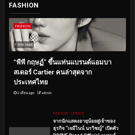
FASHION
FASHION
1 min read
“พีพี กฤษฏ์” ขึ้นแท่นแบรนด์แอมบา
สเดอร์ Cartier คนล่าสุดจาก
ประเทศไทย
2 เดือน ago
admin
FASHION
UPDATE
จากนักแสดงอายุน้อยสู่เจ้าของ
ธุรกิจ “เจมีไนน์ นรวิชญ์” เปิดตัว