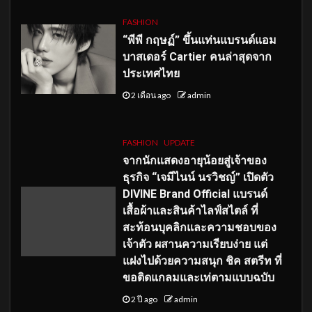
FASHION
“พีพี กฤษฏ์” ขึ้นแท่นแบรนด์แอม
บาสเดอร์ Cartier คนล่าสุดจาก
ประเทศไทย
2 เดือน ago
admin
FASHION
UPDATE
จากนักแสดงอายุน้อยสู่เจ้าของ
ธุรกิจ “เจมีไนน์ นรวิชญ์” เปิดตัว
DIVINE Brand Official แบรนด์
เสื้อผ้าและสินค้าไลฟ์สไตล์ ที่
สะท้อนบุคลิกและความชอบของ
เจ้าตัว ผสานความเรียบง่าย แต่
แฝงไปด้วยความสนุก ชิค สตรีท ที่
ขอติดแกลมและเท่ตามแบบฉบับ
2 ปี ago
admin