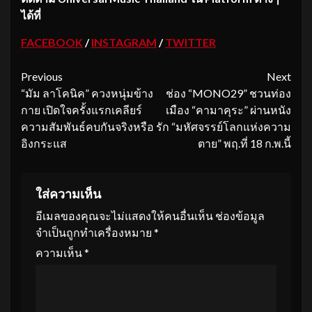
ได้ที่
FACEBOOK
/
INSTAGRAM
/
TWITTER
Continue
Previous
Next
“มัม ลาโคนิค” ควงหนุ่มข้าง
ช่อง “MONO29” ชวนท่อง
Reading
กาย เปิดใจครั้งแรกเคลียร์
เมือง “คามาคุระ” ผ่านหนัง
ความสัมพันธ์คบกันจริงหรือ
รัก “มหัศจรรย์โลกแห่งความ
อิงกระแส
ตาย” พฤ.ที่ 18 ก.พ.นี้
ใส่ความเห็น
อีเมลของคุณจะไม่แสดงให้คนอื่นเห็น
ช่องข้อมูล
จำเป็นถูกทำเครื่องหมาย
*
ความเห็น
*