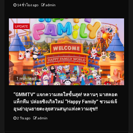
14 ชั่วโมง ago
admin
UPDATE
1 min read
“GMMTV” แจกความสดใสขั้นสุด! หลานๆ มาสคอต
แท็กทีม ปล่อยซิงเกิลใหม่ “Happy Family” ชวนเจ่เจ้
อุนย่าอุนยายตะลุยสวนสนุกแห่งความสุข!!
2 วัน ago
admin