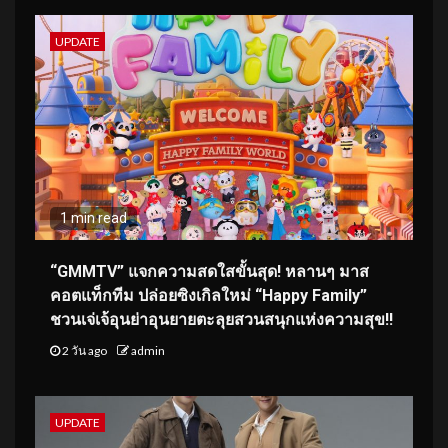
UPDATE
1 min read
“GMMTV” แจกความสดใสขั้นสุด! หลานๆ มาส
คอตแท็กทีม ปล่อยซิงเกิลใหม่ “Happy Family”
ชวนเจ่เจ้อุนย่าอุนยายตะลุยสวนสนุกแห่งความสุข!!
2 วัน ago
admin
UPDATE