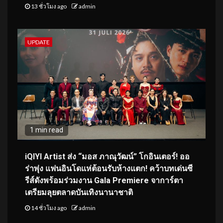
13 ชั่วโมง ago
admin
UPDATE
1 min read
iQIYI Artist ส่ง “มอส ภาณุวัฒน์” โกอินเตอร์! ออ
ร่าพุ่ง แฟนอินโดแห่ต้อนรับห้างแตก! คว้าบทเด่นซี
รีส์ดังพร้อมร่วมงาน Gala Premiere จาการ์ตา
เตรียมลุยตลาดบันเทิงนานาชาติ
14 ชั่วโมง ago
admin