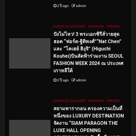
2 ปี ago
admin
EVENT & CONCERT
FASHION
UPDATE
ปังไม่ไหว! 3 พระเอกซีรีส์วายสุด
ฮอต “ฟอร์ด-ฐิติพงศ์”“Nat Chen”
และ “โคเฮย์ ฮิงุจิ” (Higuchi
Kouhei)บินลัดฟ้าร่วมงาน SEOUL
FASHION WEEK 2024 ณ ประเทศ
เกาหลีใต้
2 ปี ago
admin
EVENT & CONCERT
FASHION
UPDATE
สยามพารากอน ครองความเป็นที่
หนึ่งของ LUXURY DESTINATION
จัดงาน “SIAM PARAGON THE
LUXE HALL OPENING