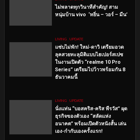
ไม่พลาดทุกวินาทีสำคัญ
! สาม
หนุ่มบ้าน vivo ‘หยิ่น – วอร์ – มีน’
LIVING
UPDATE
แซ่บไม่พัก! ใหม่-ดาวิ เตรียมอวด
ลุคสวยทะลุมิติแบบไฮเปอร์สเปซ
ในงานเปิดตัว “realme 10 Pro
Series” เตรียมไปว้าวพร้อมกัน 8
ธันวาคมนี้
LIVING
UPDATE
นั่งแท่น “บอสคริส-คริส พีรวัส” ผุด
ธุรกิจของตัวเอง “สลัดแห่ง
อนาคต” พร้อมเปิดตัวหนังสั้น เล่น
เอง-กำกับเองครั้งแรก!