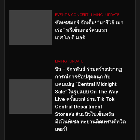
EVENT & CONCERT
LIVING
UPDATE
ซัคเซสมอร์ จัดเต็ม
!
“มาริโอ้ เมา
เร่อ” พรีเซ็นเตอร์คนแรก
เอส
.โอ.ดี มอร์
LIVING
UPDATE
บิว – จักรพันธ์ ร่วมสร้างปรากฏ
การณ์การช้อปสุดสนุก กับ
แคมเปญ “Central Midnight
Sale”ในรูปแบบ On The Way
Live ครั้งแรก! ผ่าน Tik Tok
Central Department
Storeส่ง #บะบิวไปเซ็นทรัล
มิดไนท์เซล ทะยานติดเทรนด์ทวิต
เตอร์!