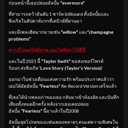
ก่อนหน้านี้เธอปล่อยอัลบั้ม
“evermore”
ที่สามารถคว้าอันดับ 1 ชาร์ต billboard ทั้งอัลบั้มและ
ซิงเกิลในสัปดาห์แรกที่เดบิวต์ที่ผ่านมา
และมีเพลงฮิตมากมายเช่น
“
willow”
และ
“
champagne
problems”
ดาวน์โหลดไฟล์ภาพ และไฟล์ข่าวได้ที่นี่
และในปี 2021 นี้
“Taylor Swift”
ขอส่งเซอร์ไพรส์
ร้อนๆ ส่งซิงเกิล
‘Love Story (Taylor’s Version)
’
ออกมาในช่วงเดือนแห่งความรัก พร้อมประกาศแล้วว่า
เธอได้อัดอัลบั้ม
“Fearless”
Re-Record Version เสร็จแล้ว
ที่เธอได้นำเพลงเก่าของเธอ กลับมาเข้าห้องอัด และบันทึก
เสียงทั้งหมดอีกครั้ง หลังจากเธอเคยปล่อย
อัลบั้ม
“Fearless”
นี้มาแล้วในปี2008
อัลบั้มสุดโปรดของแฟนเพลงหลายๆ คนแต่ความพิเศษใน