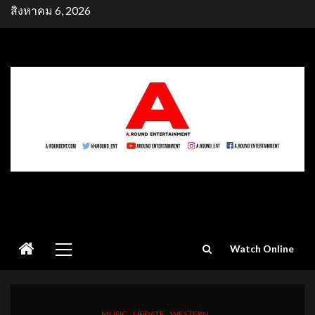
Skip
สิงหาคม 6, 2026
to
content
Primary
Watch Online
Menu
MUSIC
UPDATE
WESTERN