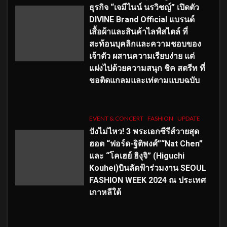
ธุรกิจ “เจมีไนน์ นรวิชญ์” เปิดตัว
DIVINE Brand Official แบรนด์
เสื้อผ้าและสินค้าไลฟ์สไตล์ ที่
สะท้อนบุคลิกและความชอบของ
เจ้าตัว ผสานความเรียบง่าย แต่
แฝงไปด้วยความสนุก ชิค สตรีท ที่
ขอติดแกลมและเท่ตามแบบฉบับ
EVENT & CONCERT
FASHION
UPDATE
ปังไม่ไหว! 3 พระเอกซีรีส์วายสุด
ฮอต “ฟอร์ด-ฐิติพงศ์”“Nat Chen”
และ “โคเฮย์ ฮิงุจิ” (Higuchi
Kouhei)บินลัดฟ้าร่วมงาน SEOUL
FASHION WEEK 2024 ณ ประเทศ
เกาหลีใต้