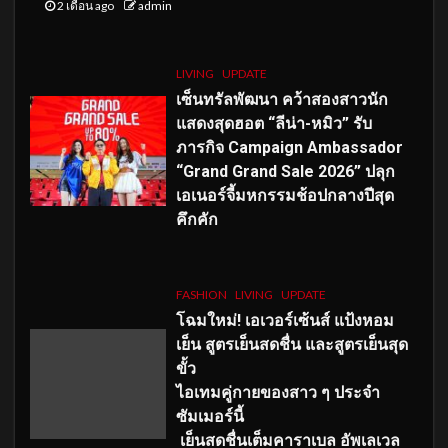
2 เดือน ago
admin
LIVING
UPDATE
เซ็นทรัลพัฒนา คว้าสองสาวนัก
แสดงสุดฮอต “ลีน่า-หมิว” รับ
ภารกิจ Campaign Ambassador
“Grand Grand Sale 2026” ปลุก
เอเนอร์จี้มหกรรมช้อปกลางปีสุด
คึกคัก
FASHION
LIVING
UPDATE
โฉมใหม่
! เอเวอร์เซ้นส์ แป้งหอม
เย็น สูตรเย็นสดชื่น และสูตรเย็นสุด
ขั้ว
ไอเทมคู่กายของสาว ๆ ประจำ
ซัมเมอร์นี้
เย็นสดชื่นเต็มคาราเบล อัพเลเวล