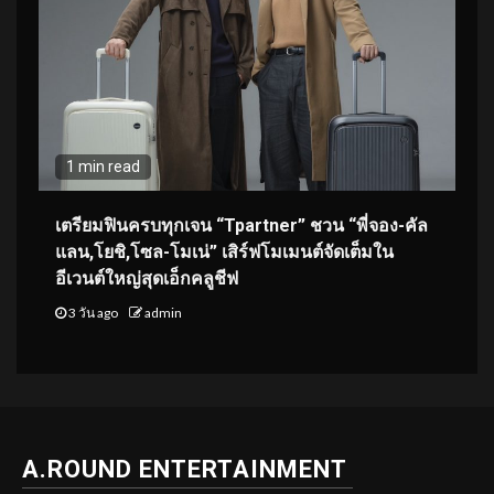
1 min read
เตรียมฟินครบทุกเจน “Tpartner” ชวน “พี่จอง-คัล
แลน,โยชิ,โซล-โมเน่” เสิร์ฟโมเมนต์จัดเต็มใน
อีเวนต์ใหญ่สุดเอ็กคลูชีฟ
3 วัน ago
admin
A.ROUND ENTERTAINMENT