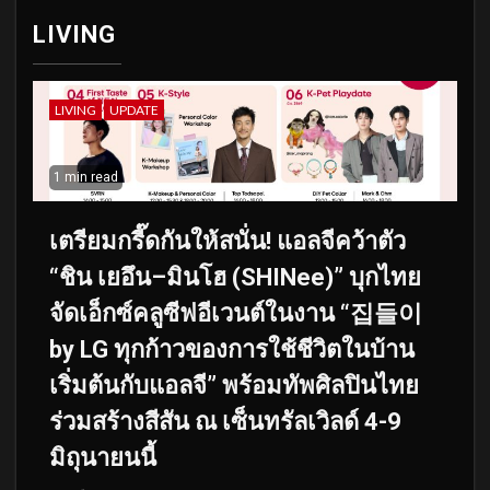
LIVING
LIVING
UPDATE
1 min read
เตรียมกรี๊ดกันให้สนั่น! แอลจีคว้าตัว
“ชิน เยอึน–มินโฮ (SHINee)” บุกไทย
จัดเอ็กซ์คลูซีฟอีเวนต์ในงาน “집들이
by LG ทุกก้าวของการใช้ชีวิตในบ้าน
เริ่มต้นกับแอลจี” พร้อมทัพศิลปินไทย
ร่วมสร้างสีสัน ณ เซ็นทรัลเวิลด์ 4-9
มิถุนายนนี้