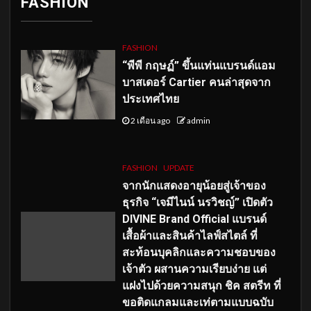
FASHION
FASHION
“พีพี กฤษฏ์” ขึ้นแท่นแบรนด์แอม
บาสเดอร์ Cartier คนล่าสุดจาก
ประเทศไทย
2 เดือน ago
admin
FASHION
UPDATE
จากนักแสดงอายุน้อยสู่เจ้าของ
ธุรกิจ “เจมีไนน์ นรวิชญ์” เปิดตัว
DIVINE Brand Official แบรนด์
เสื้อผ้าและสินค้าไลฟ์สไตล์ ที่
สะท้อนบุคลิกและความชอบของ
เจ้าตัว ผสานความเรียบง่าย แต่
แฝงไปด้วยความสนุก ชิค สตรีท ที่
ขอติดแกลมและเท่ตามแบบฉบับ