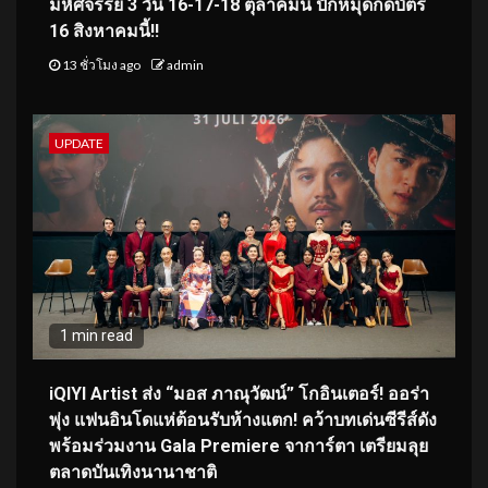
มหัศจรรย์ 3 วัน 16-17-18 ตุลาคมนี้ ปักหมุดกดบัตร
16 สิงหาคมนี้!!
13 ชั่วโมง ago
admin
UPDATE
1 min read
iQIYI Artist ส่ง “มอส ภาณุวัฒน์” โกอินเตอร์! ออร่า
พุ่ง แฟนอินโดแห่ต้อนรับห้างแตก! คว้าบทเด่นซีรีส์ดัง
พร้อมร่วมงาน Gala Premiere จาการ์ตา เตรียมลุย
ตลาดบันเทิงนานาชาติ