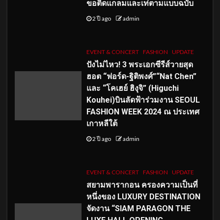
ขอติดแกลมและเท่ตามแบบฉบับ
2 ปี ago
admin
EVENT & CONCERT
FASHION
UPDATE
ปังไม่ไหว! 3 พระเอกซีรีส์วายสุด
ฮอต “ฟอร์ด-ฐิติพงศ์”“Nat Chen”
และ “โคเฮย์ ฮิงุจิ” (Higuchi
Kouhei)บินลัดฟ้าร่วมงาน SEOUL
FASHION WEEK 2024 ณ ประเทศ
เกาหลีใต้
2 ปี ago
admin
EVENT & CONCERT
FASHION
UPDATE
สยามพารากอน ครองความเป็นที่
หนึ่งของ LUXURY DESTINATION
จัดงาน “SIAM PARAGON THE