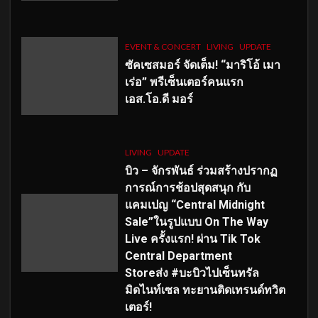
EVENT & CONCERT
LIVING
UPDATE
ซัคเซสมอร์ จัดเต็ม
!
“มาริโอ้ เมา
เร่อ” พรีเซ็นเตอร์คนแรก
เอส
.โอ.ดี มอร์
LIVING
UPDATE
บิว – จักรพันธ์ ร่วมสร้างปรากฏ
การณ์การช้อปสุดสนุก กับ
แคมเปญ “Central Midnight
Sale”ในรูปแบบ On The Way
Live ครั้งแรก! ผ่าน Tik Tok
Central Department
Storeส่ง #บะบิวไปเซ็นทรัล
มิดไนท์เซล ทะยานติดเทรนด์ทวิต
เตอร์!