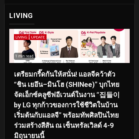
LIVING
LIVING
UPDATE
1 min read
เตรียมกรี๊ดกันให้สนั่น! แอลจีคว้าตัว
“ชิน เยอึน–มินโฮ (SHINee)” บุกไทย
จัดเอ็กซ์คลูซีฟอีเวนต์ในงาน “집들이
by LG ทุกก้าวของการใช้ชีวิตในบ้าน
เริ่มต้นกับแอลจี” พร้อมทัพศิลปินไทย
ร่วมสร้างสีสัน ณ เซ็นทรัลเวิลด์ 4-9
มิถุนายนนี้