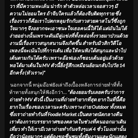
วา ที่มีความทะเล้น น่ารัก ทำตัวหล่อเวลาเจอสาวๆ มี
ความไม่ยอมใคร ถ้าจีบใครแล้วก็ต้องจีบติดทุกราย ซึ่ง
เรื่องราวก็คือเราไปตกหลุมรักกับสาวสวยคาสโนวี่ซึ่งถูก
ใจมากๆ จึงอยากจะเอาชนะใจเธอคนนี้ให้ได้ แต่มันไม่ได้
ง่ายอย่างนั้นเพราะดันมีคู่แข่งที่ทั้งหล่อทั้งรวยมาป่วนด้วย
งานนี้เรื่องราวสนุกสนานจึงเกิดขึ้น สำหรับมิวสิกวิดีโอ
เพลงนี้จะเน้นไปที่การเต้น เพื่อให้คนฟังได้สนุกและนำไป
เต้นตามกันได้ครับ เพราะอ๊อฟเองก็ชอบเต้นอยู่แล้วด้วย
พอได้มาเต้นใน
MV
ตัวนี้ยิ่งรู้สึกเหมือนย้อนกลับไปวัย 14
อีกครั้ง (หัวเราะ)
”
นอกจากนี้ หนุ่มอ๊อฟยังเล่าถึงเบื้องหลังการถ่ายทำที่ทั้ง
ท้าทายทั้งสนุกให้ฟังอีกว่า…
“
ต้องยอมรับเลยครับว่าการ
ถ่ายทำ
MV
ตัวนี้ เป็นงานที่ถ่ายทำยากที่สุด ยากในที่นี้คือ
ยากในเรื่องของเวลานะครับ เพราะถ่าย
Outdoor
ทั้งหมด
ซึ่งเราถ่ายทำกันที่
Foodie Market
เป็นตลาดนัดกลางคืน
เราต้องการบรรยากาศของตลาดในช่วงที่คนออกมาเดิน
เที่ยว ทำให้เรามีเวลาถ่ายทำกันจริงๆแค่ 4 ชั่วโมงเท่านั้น
ถือว่าน้อยมากๆ แต่ต้องขอชื่นชมทั้งทีมงานและนักแสดง