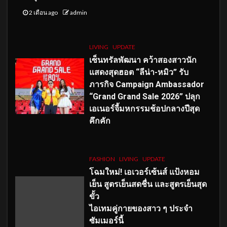
2 เดือน ago
admin
LIVING
UPDATE
เซ็นทรัลพัฒนา คว้าสองสาวนัก
แสดงสุดฮอต “ลีน่า-หมิว” รับ
ภารกิจ Campaign Ambassador
“Grand Grand Sale 2026” ปลุก
เอเนอร์จี้มหกรรมช้อปกลางปีสุด
คึกคัก
FASHION
LIVING
UPDATE
โฉมใหม่
! เอเวอร์เซ้นส์ แป้งหอม
เย็น สูตรเย็นสดชื่น และสูตรเย็นสุด
ขั้ว
ไอเทมคู่กายของสาว ๆ ประจำ
ซัมเมอร์นี้