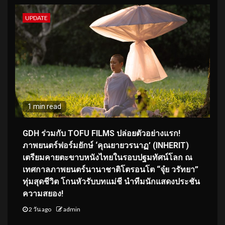
UPDATE
1 min read
GDH ร่วมกับ TOFU FILMS ปล่อยตัวอย่างแรก!
ภาพยนตร์ฟอร์มยักษ์ ‘คุณยายวรนาฏ’ (INHERIT)
เตรียมคายตะขาบหนังไทยในรอบปฐมทัศน์โลก ณ
เทศกาลภาพยนตร์นานาชาติโตรอนโต “จุ๋ย วรัทยา”
ทุ่มสุดชีวิต โกนหัวรับบทแม่ชี นำทีมนักแสดงประชัน
ความสยอง!
2 วัน ago
admin