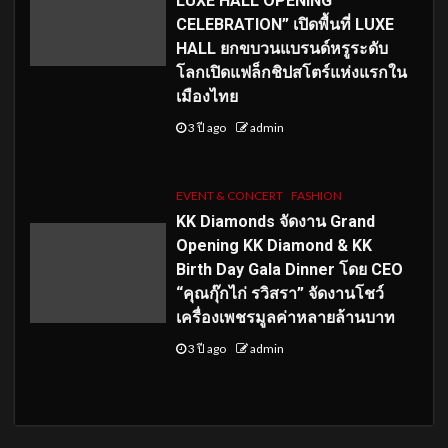
LUXE HALL OPENING
CELEBRATION” เปิดพื้นที่ LUXE
HALL ยกขบวนแบรนด์หรูระดับ
โลกเปิดแฟล็กชิปสโตร์แห่งแรกใน
เมืองไทย
3 ปี ago
admin
EVENT & CONCERT
FASHION
KK Diamonds จัดงาน Grand
Opening KK Diamond & KK
Birth Day Gala Dinner โดย CEO
“คุณกุ๊กไก่ รวิสรา” จัดงานโชว์
เครื่องเพชรมูลค่าหลายล้านบาท
3 ปี ago
admin