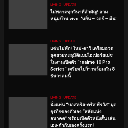
LIVING
UPDATE
ไม่พลาดทุกวินาทีสำคัญ
! สาม
หนุ่มบ้าน vivo ‘หยิ่น – วอร์ – มีน’
LIVING
UPDATE
แซ่บไม่พัก! ใหม่-ดาวิ เตรียมอวด
ลุคสวยทะลุมิติแบบไฮเปอร์สเปซ
ในงานเปิดตัว “realme 10 Pro
Series” เตรียมไปว้าวพร้อมกัน 8
ธันวาคมนี้
LIVING
UPDATE
นั่งแท่น “บอสคริส-คริส พีรวัส” ผุด
ธุรกิจของตัวเอง “สลัดแห่ง
อนาคต” พร้อมเปิดตัวหนังสั้น เล่น
เอง-กำกับเองครั้งแรก!