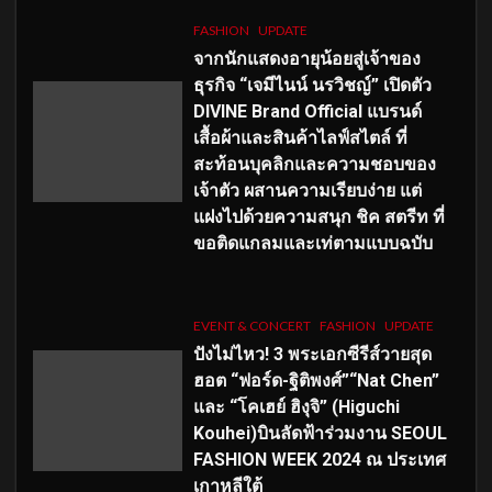
FASHION
UPDATE
จากนักแสดงอายุน้อยสู่เจ้าของ
ธุรกิจ “เจมีไนน์ นรวิชญ์” เปิดตัว
DIVINE Brand Official แบรนด์
เสื้อผ้าและสินค้าไลฟ์สไตล์ ที่
สะท้อนบุคลิกและความชอบของ
เจ้าตัว ผสานความเรียบง่าย แต่
แฝงไปด้วยความสนุก ชิค สตรีท ที่
ขอติดแกลมและเท่ตามแบบฉบับ
EVENT & CONCERT
FASHION
UPDATE
ปังไม่ไหว! 3 พระเอกซีรีส์วายสุด
ฮอต “ฟอร์ด-ฐิติพงศ์”“Nat Chen”
และ “โคเฮย์ ฮิงุจิ” (Higuchi
Kouhei)บินลัดฟ้าร่วมงาน SEOUL
FASHION WEEK 2024 ณ ประเทศ
เกาหลีใต้