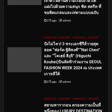
เจ้าตัว ผสานความเรียบง่าย แต่
แฝงไปด้วยความสนุก ชิค สตรีท ที่
ขอติดแกลมและเท่ตามแบบฉบับ
2 ปี ago
admin
EVENT & CONCERT
FASHION
UPDATE
ปังไม่ไหว! 3 พระเอกซีรีส์วายสุด
ฮอต “ฟอร์ด-ฐิติพงศ์”“Nat Chen”
และ “โคเฮย์ ฮิงุจิ” (Higuchi
Kouhei)บินลัดฟ้าร่วมงาน SEOUL
FASHION WEEK 2024 ณ ประเทศ
เกาหลีใต้
2 ปี ago
admin
EVENT & CONCERT
FASHION
UPDATE
สยามพารากอน ครองความเป็นที่
หนึ่งของ LUXURY DESTINATION