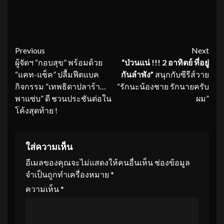
Continue
Previous
Next
ผู้จัดฯ “กอบสุข” พร้อมด้วย
“ป่วนแน่
!!! 2 อาทิตย์ ที่อยู่
Reading
“แคท-แซ็ค” ปลื้มฟีตแบค
กันลำพัง”
สนุกกับซีรีส์วาย
กิจกรรม “เทพธิดาปลาร้า…
“รักนะน้องชาย รักนายครับ
พาแซ่บ” ดี ชวนประชันต่อใน
ผม”
โค้งสุดท้าย !
ใส่ความเห็น
อีเมลของคุณจะไม่แสดงให้คนอื่นเห็น
ช่องข้อมูล
จำเป็นถูกทำเครื่องหมาย
*
ความเห็น
*