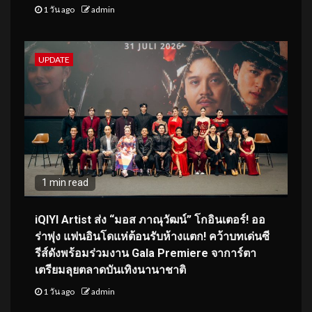
1 วัน ago
admin
UPDATE
1 min read
iQIYI Artist ส่ง “มอส ภาณุวัฒน์” โกอินเตอร์! ออ
ร่าพุ่ง แฟนอินโดแห่ต้อนรับห้างแตก! คว้าบทเด่นซี
รีส์ดังพร้อมร่วมงาน Gala Premiere จาการ์ตา
เตรียมลุยตลาดบันเทิงนานาชาติ
1 วัน ago
admin