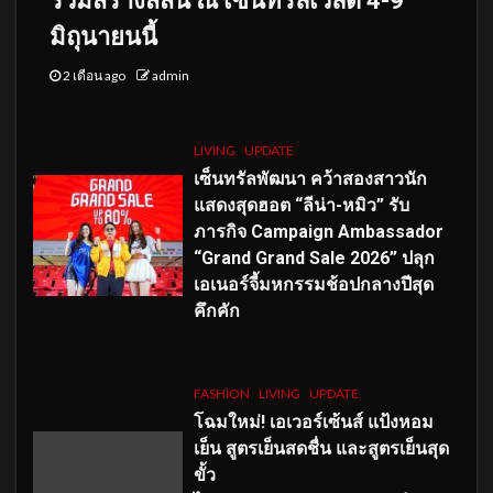
ร่วมสร้างสีสัน ณ เซ็นทรัลเวิลด์ 4-9
มิถุนายนนี้
2 เดือน ago
admin
LIVING
UPDATE
เซ็นทรัลพัฒนา คว้าสองสาวนัก
แสดงสุดฮอต “ลีน่า-หมิว” รับ
ภารกิจ Campaign Ambassador
“Grand Grand Sale 2026” ปลุก
เอเนอร์จี้มหกรรมช้อปกลางปีสุด
คึกคัก
FASHION
LIVING
UPDATE
โฉมใหม่
! เอเวอร์เซ้นส์ แป้งหอม
เย็น สูตรเย็นสดชื่น และสูตรเย็นสุด
ขั้ว