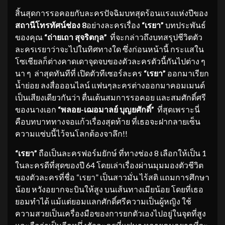
สิ้นสุดการรอคอยกับละครปัจฉิมบทสุดร้อนแรงแห่งปีของ
สถานีโทรทัศน์ช่อง 8
อย่างละครเรื่อง
“เรยา”
บทประพันธ์
ของคุณ
“ถ่ายเถา สุจริตกุล”
ที่จะกล่าวถึงบทสรุปชีวิตตัว
ละครเรยาว่าจะไปในทิศทางใด ซึ่งก่อนหน้านี้ กระแสใน
โซเชียลก็ต่างคาดเดาจุดจบของตัวละครตัวนี้กันไปต่าง ๆ
นา ๆ ล่าสุดทันทีที่
เปิดตัวทีเซอร์ละคร
“เรยา”
ออกมาเรียก
น้ำย่อย ลงสื่อออนไลน์ แฟนๆละครต่างออกมาคอมเมนต์
เป็นเสียงเดียวกันว่า ตื่นเต้นสมการรอคอย และสมศักดิ์ศรี
ของนางเอก
“พลอย-เฌอมาลย์ บุญยศักดิ์”
ที่สุดเพราะนี่
คือบทบาททางจอแก้วเรื่องสุดท้าย ที่เธอจะฝากลายเซ็น
ความแซ่บนี้ไว้จนโลกต้องจาลึก!!
“เรยา”
ถือเป็นละครฟอร์มยักษ์ ที่ทางช่อง 8 เลือกให้เป็น 1
ในละครดีที่สุดของปี 64 โดยเล่าเรื่องผ่านมุมมองตัวชีวิต
ของตัวละครที่ชื่อ “เรยา” เป็นสาวมั่น ไร้สติ แถมการศึกษา
น้อย หวังอยากจะบินให้สูง บนเส้นทางเมียน้อย โดยที่เธอ
ยอมทำได้ แม้แต่ยอมแลกศักดิ์ศรีความเป็นผู้หญิง ใช้
ความสวยเป็นเครื่องมือของการยกตัวเองไปอยู่ในจุดที่สูง