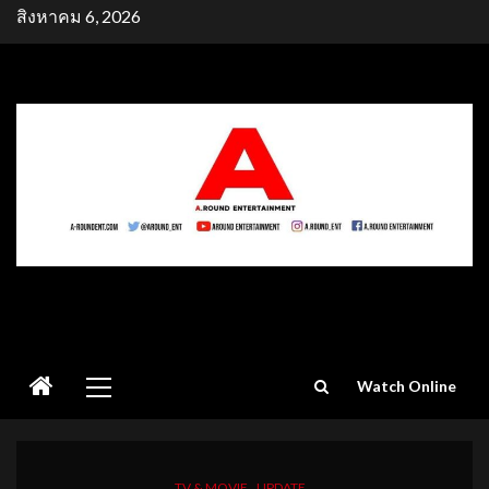
Skip
สิงหาคม 6, 2026
to
content
Primary
Watch Online
Menu
TV & MOVIE
UPDATE