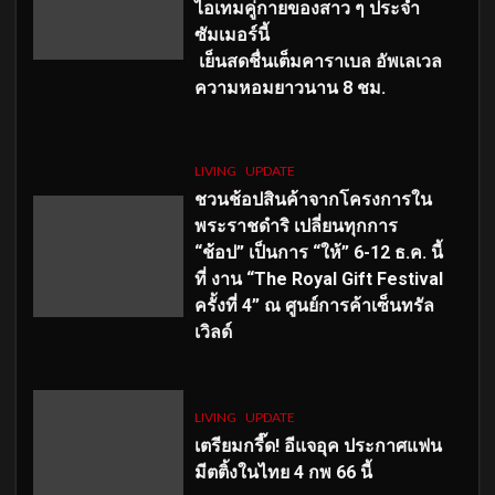
ไอเทมคู่กายของสาว ๆ ประจำ
ซัมเมอร์นี้
เย็นสดชื่นเต็มคาราเบล อัพเลเวล
ความหอมยาวนาน
8
ชม.
LIVING
UPDATE
ชวนช้อปสินค้าจากโครงการใน
พระราชดำริ เปลี่ยนทุกการ
“ช้อป” เป็นการ “ให้” 6-12 ธ.ค. นี้
ที่ งาน “The Royal Gift Festival
ครั้งที่ 4” ณ ศูนย์การค้าเซ็นทรัล
เวิลด์
LIVING
UPDATE
เตรียมกรี๊ด! อีแจอุค ประกาศแฟน
มีตติ้งในไทย 4 กพ 66 นี้