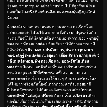
และถือว่าเป็นอีกหนึ่งตัวละครที่แฟนๆ หลายคนอยากที่จะ
รู้จุดจบ ว่าบทสรุปคนอย่าง “เรยา” จะไปได้สูงสักแค่ไหน
และเป็นเรื่องจริง ที่สะท้อนถึงมุมมองของผู้หญิงยุคใหม่
นั่นเอง
ด้วยองค์ประกอบความหอมหวานของละครเรื่องนี้ จะ
อร่อยและแซ่บไปไม่ได้ หากขาด สิ่งที่จะมาปรุงรสให้กับ
ละครเรื่องนี้ได้ดีที่สุดนั่นคือ ความหอมหวานของ 7 ชายชู้
ของ เรยา ที่คอยมาผลัดเปลี่ยนสับรางให้ตัวละครเรยามี
สีสัน นำโดย
นิว-วงศกร ปรมัตถากร
,
อ้น-สราวุธ มาตร
ทอง
,
ณัฏฐ์ เทพหัสดิน ณ อยุธยา
,
เอี๊ยง-สิทธา สภานุชาติ
,
วิ
ลลี่ แมคอินทอช
,
พีท ทองเจือ
และ
บอล-อัศนัย เทียน
ทอง
ต่างเป็นพระเอกตัวท็อปที่ช่อง 8 กว้านฉกตัวมาร่วม
งาน ด้วยคุณสมบัติที่เพียบพร้อมทั้งความสามารถ
คาแรคเตอร์ ที่เชื่อว่าจะทำให้สาว ๆ ทั่วประเทศหลงใหล
ได้ไม่ยาก พร้อมกันนี้ยังมีเหล่าตัวละครที่จะคอยมาตี
ฝีปาก สกัดขาเรยาให้ล้มก่อนถึงดวงดาว อย่าง
“หยาด-
หยาดทิพย์
”
“แก้มบุ๋ม-ปรียาดา”
และ
เข็ม
–
ลภัสรดา
เพียง
แค่ชื่อก็เรียกว่าเป็นนางร้ายระดับแถวหน้า เสริมทัพความ
ปังด้วยรุ่นใหญ่อย่าง
ต่าย-เพ็ญพักต์
,
กิ๊ก-มยุริญ
ซึ่งเขา