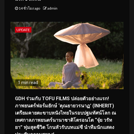
14 ชั่วโมง ago
admin
UPDATE
1 min read
GDH ร่วมกับ TOFU FILMS ปล่อยตัวอย่างแรก!
ภาพยนตร์ฟอร์มยักษ์ ‘คุณยายวรนาฏ’ (INHERIT)
เตรียมคายตะขาบหนังไทยในรอบปฐมทัศน์โลก ณ
เทศกาลภาพยนตร์นานาชาติโตรอนโต “จุ๋ย วรัท
ยา” ทุ่มสุดชีวิต โกนหัวรับบทแม่ชี นำทีมนักแสดง