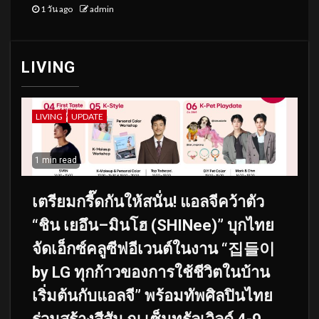
1 วัน ago
admin
LIVING
LIVING
UPDATE
1 min read
เตรียมกรี๊ดกันให้สนั่น! แอลจีคว้าตัว
“ชิน เยอึน–มินโฮ (SHINee)” บุกไทย
จัดเอ็กซ์คลูซีฟอีเวนต์ในงาน “집들이
by LG ทุกก้าวของการใช้ชีวิตในบ้าน
เริ่มต้นกับแอลจี” พร้อมทัพศิลปินไทย