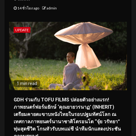
14 ชั่วโมง ago
admin
UPDATE
1 min read
GDH ร่วมกับ TOFU FILMS ปล่อยตัวอย่างแรก!
ภาพยนตร์ฟอร์มยักษ์ ‘คุณยายวรนาฏ’ (INHERIT)
เตรียมคายตะขาบหนังไทยในรอบปฐมทัศน์โลก ณ
เทศกาลภาพยนตร์นานาชาติโตรอนโต “จุ๋ย วรัทยา”
ทุ่มสุดชีวิต โกนหัวรับบทแม่ชี นำทีมนักแสดงประชัน