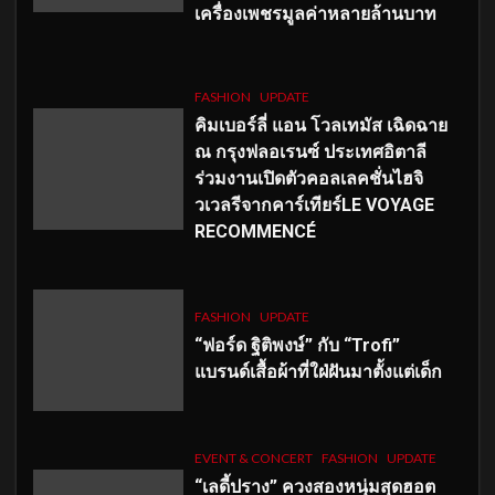
เครื่องเพชรมูลค่าหลายล้านบาท
FASHION
UPDATE
คิมเบอร์ลี่ แอน โวลเทมัส เฉิดฉาย
ณ กรุงฟลอเรนซ์ ประเทศอิตาลี
ร่วมงานเปิดตัวคอลเลคชั่นไฮจิ
วเวลรีจากคาร์เทียร์LE VOYAGE
RECOMMENCÉ
FASHION
UPDATE
“ฟอร์ด ฐิติพงษ์” กับ “Trofi”
แบรนด์เสื้อผ้าที่ใฝ่ฝันมาตั้งแต่เด็ก
EVENT & CONCERT
FASHION
UPDATE
“เลดี้ปราง” ควงสองหนุ่มสุดฮอต