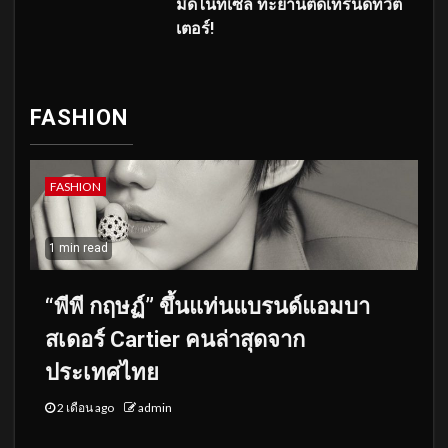
มิดไนท์เซล ทะยานติดเทรนด์ทวิต
เตอร์!
FASHION
FASHION
1 min read
“พีพี กฤษฏ์” ขึ้นแท่นแบรนด์แอมบา
สเดอร์ Cartier คนล่าสุดจาก
ประเทศไทย
2 เดือน ago
admin