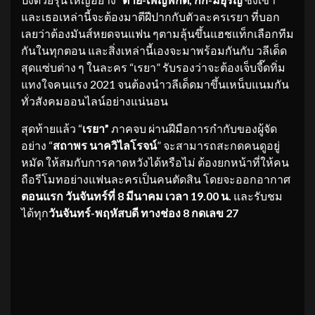
และเธอเหล่านี้จะต้องมาตีฝีปากกับตัวละครเรยา ที่บอก
เลยว่าต้องมันส์หยดจนแฟน ๆตามลุ้นขึ้นแฮชแท็กเลือกทีม
กันในทุกตอน และสิ่งเหล่านี้เองจะมาพร้อมกันกับ วลีเด็ด
สุดแซ่บต่าง ๆ ในละคร “เรยา” รับรองว่าจะต้องเจ็บจี๊ดทิ่ม
แทงใจคนแรง 2021 จนต้องนำวลีเด็ดมาขึ้นเหน็บแนมกัน
ทั่วสังคมออนไลน์อย่างแน่นอน
สุดท้ายแล้ว “
เรยา”
ภาคจบ ผ่านฝีมือการกำกับของผู้จัด
อย่าง “
สถาพร นาควิไลโรจน์
” จะสามารถสะกดคนดูอยู่
หมัด ให้สมกับการคาดหวังได้หรือไม่ ต้องยกหน้าที่ให้คน
ถือรีโมทอย่างแฟนละครเป็นคนตัดสิน โดยจะออกอากาศ
ตอนแรก วันจันทร์ที่ 8 มีนาคม เวลา 19.00 น.
และรับชม
ได้ทุก
วันจันทร์-พฤหัสบดี ทางช่อง 8 กดเลข 27