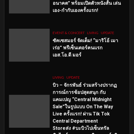
อนาคต” พร้อมเปิดตัวหนังสั้น เล่น
เอง-กำกับเองครั้งแรก!
EVENT & CONCERT
LIVING
UPDATE
ซัคเซสมอร์ จัดเต็ม
!
“มาริโอ้ เมา
เร่อ” พรีเซ็นเตอร์คนแรก
เอส
.โอ.ดี มอร์
LIVING
UPDATE
บิว – จักรพันธ์ ร่วมสร้างปรากฏ
การณ์การช้อปสุดสนุก กับ
แคมเปญ “Central Midnight
Sale”ในรูปแบบ On The Way
Live ครั้งแรก! ผ่าน Tik Tok
Central Department
Storeส่ง #บะบิวไปเซ็นทรัล