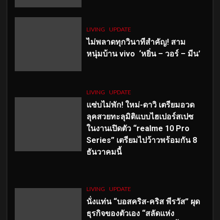
LIVING
UPDATE
ไม่พลาดทุกวินาทีสำคัญ
! สาม
หนุ่มบ้าน vivo ‘หยิ่น – วอร์ – มีน’
LIVING
UPDATE
แซ่บไม่พัก! ใหม่-ดาวิ เตรียมอวด
ลุคสวยทะลุมิติแบบไฮเปอร์สเปซ
ในงานเปิดตัว “realme 10 Pro
Series” เตรียมไปว้าวพร้อมกัน 8
ธันวาคมนี้
LIVING
UPDATE
นั่งแท่น “บอสคริส-คริส พีรวัส” ผุด
ธุรกิจของตัวเอง “สลัดแห่ง