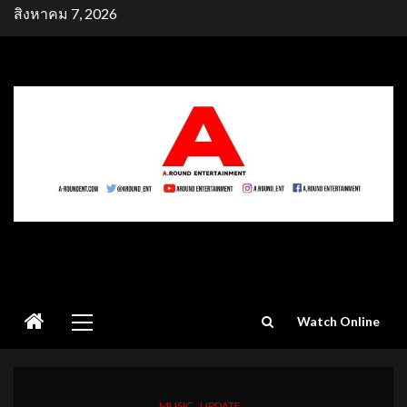
Skip
สิงหาคม 7, 2026
to
content
Primary
Watch Online
Menu
MUSIC
UPDATE