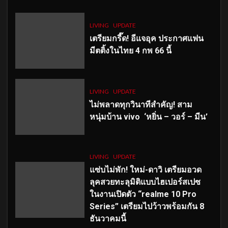
LIVING
UPDATE
เตรียมกรี๊ด! อีแจอุค ประกาศแฟน
มีตติ้งในไทย 4 กพ 66 นี้
LIVING
UPDATE
ไม่พลาดทุกวินาทีสำคัญ
! สาม
หนุ่มบ้าน vivo ‘หยิ่น – วอร์ – มีน’
LIVING
UPDATE
แซ่บไม่พัก! ใหม่-ดาวิ เตรียมอวด
ลุคสวยทะลุมิติแบบไฮเปอร์สเปซ
ในงานเปิดตัว “realme 10 Pro
Series” เตรียมไปว้าวพร้อมกัน 8
ธันวาคมนี้