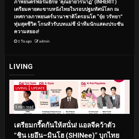
ภาพยนตร์ฟอร์มยักษ์ ‘คุณยายวรนาฏ’ (INHERIT)
เตรียมคายตะขาบหนังไทยในรอบปฐมทัศน์โลก ณ
เทศกาลภาพยนตร์นานาชาติโตรอนโต “จุ๋ย วรัทยา”
ทุ่มสุดชีวิต โกนหัวรับบทแม่ชี นำทีมนักแสดงประชัน
ความสยอง!
1 วัน ago
admin
LIVING
LIVING
UPDATE
1 min read
เตรียมกรี๊ดกันให้สนั่น! แอลจีคว้าตัว
“ชิน เยอึน–มินโฮ (SHINee)” บุกไทย