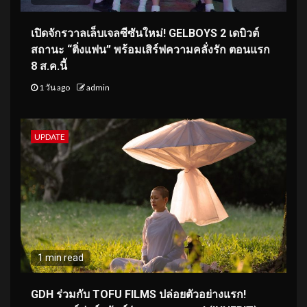
เปิดจักรวาลเล็บเจลซีซันใหม่! GELBOYS 2 เดบิวต์
สถานะ “ติ่งแฟน” พร้อมเสิร์ฟความคลั่งรัก ตอนแรก
8 ส.ค.นี้
1 วัน ago
admin
UPDATE
1 min read
GDH ร่วมกับ TOFU FILMS ปล่อยตัวอย่างแรก!