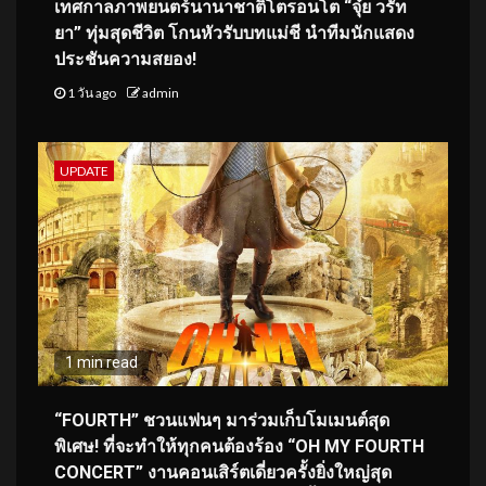
เทศกาลภาพยนตร์นานาชาติโตรอนโต “จุ๋ย วรัท
ยา” ทุ่มสุดชีวิต โกนหัวรับบทแม่ชี นำทีมนักแสดง
ประชันความสยอง!
1 วัน ago
admin
UPDATE
1 min read
“FOURTH” ชวนแฟนๆ มาร่วมเก็บโมเมนต์สุด
พิเศษ! ที่จะทำให้ทุกคนต้องร้อง “OH MY FOURTH
CONCERT” งานคอนเสิร์ตเดี่ยวครั้งยิ่งใหญ่สุด