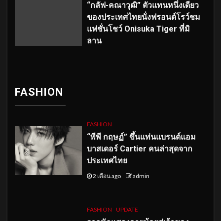
“กลัฟ-คณาวุฒิ” ตัวแทนหนึ่งเดียว
ของประเทศไทยนั่งฟรอนต์โรว์ชม
แฟชั่นโชว์ Onisuka Tiger ที่มิ
ลาน
FASHION
FASHION
“พีพี กฤษฏ์” ขึ้นแท่นแบรนด์แอม
บาสเดอร์ Cartier คนล่าสุดจาก
ประเทศไทย
2 เดือน ago
admin
FASHION
UPDATE