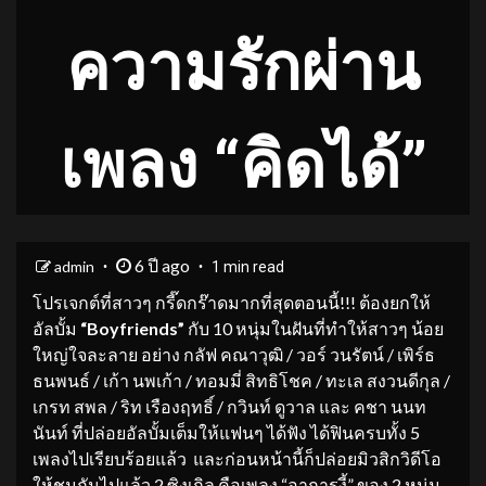
ความรักผ่าน
เพลง “คิดได้”
6 ปี ago
admin
1 min read
โปรเจกต์ที่สาวๆ กรี๊ดกร๊าด​มากที่สุดตอนนี้!!! ต้องยกให้
อัลบั้ม
“
Boyfriends”
กับ 10 หนุ่มในฝันที่ทำให้สาวๆ น้อย
ใหญ่ใจละลาย อย่าง กลัฟ คณาวุฒิ / วอร์ วนรัตน์ / เพิร์ธ
ธนพนธ์ / เก้า นพเก้า / ทอมมี่ สิทธิโชค / ทะเล สงวนดีกุล /
เกรท สพล / ริท เรืองฤทธิ์ / กวินท์ ดูวาล และ คชา นนท
นันท์ ที่ปล่อยอัลบั้มเต็มให้แฟนๆ ได้ฟัง ได้ฟินครบทั้ง 5
เพลงไปเรียบร้อยแล้ว และก่อนหน้านี้ก็ปล่อยมิวสิกวิดีโอ
ให้ชมกันไปแล้ว 2 ซิงเกิล คือเพลง “อาการงี้” ของ 2 หนุ่ม