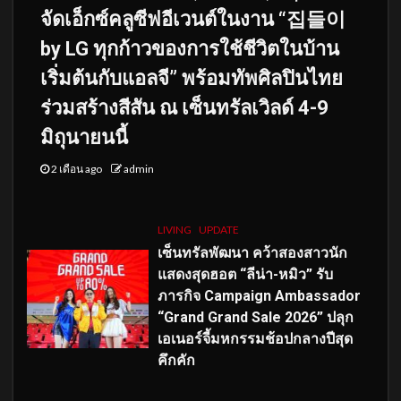
จัดเอ็กซ์คลูซีฟอีเวนต์ในงาน “집들이
by LG ทุกก้าวของการใช้ชีวิตในบ้าน
เริ่มต้นกับแอลจี” พร้อมทัพศิลปินไทย
ร่วมสร้างสีสัน ณ เซ็นทรัลเวิลด์ 4-9
มิถุนายนนี้
2 เดือน ago
admin
LIVING
UPDATE
เซ็นทรัลพัฒนา คว้าสองสาวนัก
แสดงสุดฮอต “ลีน่า-หมิว” รับ
ภารกิจ Campaign Ambassador
“Grand Grand Sale 2026” ปลุก
เอเนอร์จี้มหกรรมช้อปกลางปีสุด
คึกคัก