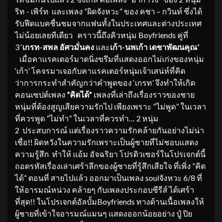
ริท -​ เพิร์ท และเพลง “ผิดจังหวะ” ของ คชา – กวินท์ ซึ่งได้
รับฟีดแบคชื่นชมจากแฟนทั้งในประเทศและต่างประเทศ
ไม่น้อยเลยทีเดียว คราวนี้ถึงคิวหนุ่ม Boyfriends คู่ที่
3 ‘
เกรท-สพล อัศวมั่นคง
และ
เก้า-นพเก้า เดชาพัฒนคุณ
‘
เมื่อคาแรคเตอร์มาดนิ่งขรึมที่แสดงออกไม่เก่งของหนุ่ม
‘เก้า’ โคจรมาเจอกับคาแรคเตอร์หนุ่มเจ้าเสน่ห์ที่คิด
ว่าการกระทำสำคัญกว่าคำพูดของ ‘เกรท’ จึงทำให้เกิด
คอนเซปต์เพลง
“คิดได้”
เพลงที่เล่าถึงเรื่องราวของชาย
หนุ่มที่ต้องสูญเสียความรักไป เพียงเพราะ “ไม่พูด” ในเวลา
ที่ควรพูด “ไม่ทำ” ในเวลาที่ควรทำ… 2 หนุ่ม
2 ประสบการณ์ แต่เรื่องราวความรักคล้ายกันอย่างไม่น่า
เชื่อ!! ผิดหวังในความรักเพราะเป็นผู้ชายที่ไม่ชอบแสดง
ความรู้สึก ทำให้ แอ้ม อัจฉริยา โปรดิวเซอร์ในโปรเจกต์นี้
ถอดรหัสเรื่องเล่าเศร้าลึกของผู้ชายที่รู้สึกเสียใจ ที่เพิ่ง “คิด
ได้” ตอนที่ สายไปแล้ว ออกมาเป็นเพลง soulจังหวะ 6/8 ที่
ให้อารมณ์หน่วง คล้ายๆ กับเพลงประกอบซีรีส์ ได้เศร้า
ที่สุด!! ในโปรเจกต์อัลบั้มBoyfriends ทางด้านเนื้อเพลงให้
ผู้ชายที่เข้าใจอารมณ์แมนๆ แสดงออกน้อยอย่าง ปู๋ ปิย