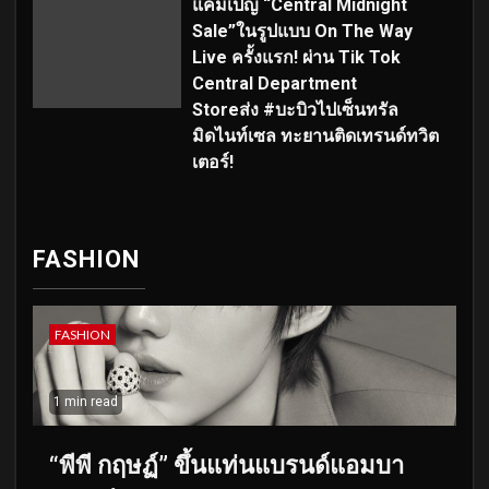
แคมเปญ “Central Midnight
Sale”ในรูปแบบ On The Way
Live ครั้งแรก! ผ่าน Tik Tok
Central Department
Storeส่ง #บะบิวไปเซ็นทรัล
มิดไนท์เซล ทะยานติดเทรนด์ทวิต
เตอร์!
FASHION
FASHION
1 min read
“พีพี กฤษฏ์” ขึ้นแท่นแบรนด์แอมบา