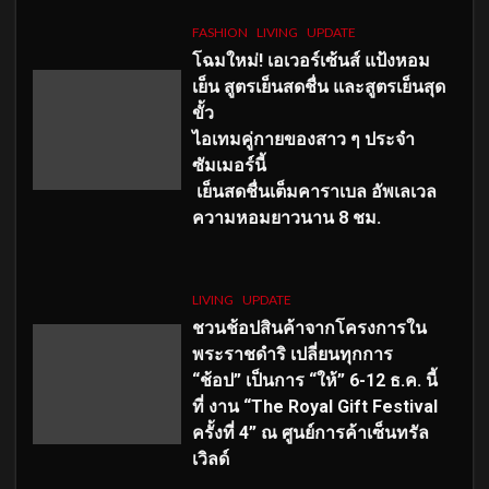
FASHION
LIVING
UPDATE
โฉมใหม่
! เอเวอร์เซ้นส์ แป้งหอม
เย็น สูตรเย็นสดชื่น และสูตรเย็นสุด
ขั้ว
ไอเทมคู่กายของสาว ๆ ประจำ
ซัมเมอร์นี้
เย็นสดชื่นเต็มคาราเบล อัพเลเวล
ความหอมยาวนาน
8
ชม.
LIVING
UPDATE
ชวนช้อปสินค้าจากโครงการใน
พระราชดำริ เปลี่ยนทุกการ
“ช้อป” เป็นการ “ให้” 6-12 ธ.ค. นี้
ที่ งาน “The Royal Gift Festival
ครั้งที่ 4” ณ ศูนย์การค้าเซ็นทรัล
เวิลด์