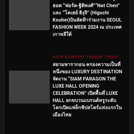
ฮอต “ฟอร์ด-ฐิติพงศ์”“Nat Chen”
และ “โคเฮย์ ฮิงุจิ” (Higuchi
Kouhei)บินลัดฟ้าร่วมงาน SEOUL
FASHION WEEK 2024 ณ ประเทศ
เกาหลีใต้
EVENT & CONCERT
FASHION
UPDATE
สยามพารากอน ครองความเป็นที่
หนึ่งของ LUXURY DESTINATION
จัดงาน “SIAM PARAGON THE
LUXE HALL OPENING
CELEBRATION” เปิดพื้นที่ LUXE
HALL ยกขบวนแบรนด์หรูระดับ
โลกเปิดแฟล็กชิปสโตร์แห่งแรกใน
เมืองไทย