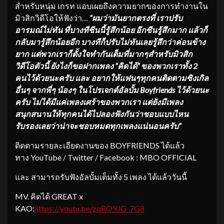
สำหรับหนุ่ม เกรท แอบเผยถึงความยากของการทำงานใน
มิวสิกวิดีโอให้ฟังว่า…
“ผมว่ามันยากตรงที่ เราปรับ
อารมณ์ไม่ทัน ที่บางทีซีนนี้รู้สึกน้อย อีกซีนรู้สึกมาก แล้วก็
กลับมารู้สึกน้อยอีก บางทีก็ปรับไม่ทันเลยรู้สึกว่าค่อนข้าง
ยาก แต่พวกเราก็ตั้งใจทำกันเต็มที่มากๆสำหรับมิวสิก
วิดีโอตัวนี้ ยังไงก็ขอฝากเพลง “คิดได้” ของพวกเราทั้ง 2
คนไว้ด้วยนะครับ และ อยากให้แฟนๆทุกคนติดตามซิงเกิล
อื่นๆ จากพี่ๆ น้องๆ ในโปรเจกต์อัลบั้ม
Boyfriends
ไว้ด้วยนะ
ครับ ไม่ได้มีแค่เพลงเศร้าของพวกเรา แต่ยังมีเพลง
สนุกสนานให้ทุกคนได้ไปลองฟังกันว่าชอบแบบไหน
รับรองเลยว่าน่าจะชอบหมดทุกเพลงแน่นอนครับ”
ติดตามรายละเอียดงานของ BOYFRIENDS ได้แล้ว
ทาง YouTube / Twitter / Facebook : MBO OFFICIAL
และ สามารถรับฟังอัลบั้มเต็มทั้ง 5 เพลง ได้แล้ววันนี้
MV. คิดได้ GREAT x
KAO:
https://youtu.be/zqRO9JG_7G8