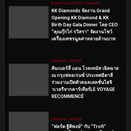
EVENT & CONCERT
FASHION
KK Diamonds จัดงาน Grand
Opening KK Diamond & KK
Birth Day Gala Dinner โดย CEO
“คุณกุ๊กไก่ รวิสรา” จัดงานโชว์
เครื่องเพชรมูลค่าหลายล้านบาท
FASHION
UPDATE
คิมเบอร์ลี่ แอน โวลเทมัส เฉิดฉาย
ณ กรุงฟลอเรนซ์ ประเทศอิตาลี
ร่วมงานเปิดตัวคอลเลคชั่นไฮจิ
วเวลรีจากคาร์เทียร์LE VOYAGE
RECOMMENCÉ
FASHION
UPDATE
“ฟอร์ด ฐิติพงษ์” กับ “Trofi”