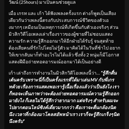
วัฒน์ (25hours) มาเป็นคนช่วยดูแล
เมื่อ เกรท และ เก้า ได้ฟังเพลงครั้งแรก ต่างก็พูดเป็นเสียง
เดียวกันว่าเพลงนี้ตรงกับประสบการณ์ชีวิตของตัวเอ
งมากๆ เหมือนเป็นเหตุการณ์ที่เกิดขึ้นกับตัวเองจริงๆ ส่วน
มิวสิกวิดีโอเพลงเล่าเรื่องราวของผู้ชายที่ไม่ชอบแสดง
ความรัก ความรู้สึกออกมาให้อีกฝ่ายได้รับรู้ จนสุดท้าย
ต้องเสียคนที่รักไปโดยไม่รู้ตัว มาคิดได้ในวันที่ช้าไป อยาก
ให้เขากลับมาก็ทำอะไรไม่ได้แล้ว ซึ่งทั้ง 2 หนุ่มก็มีโอกาส
แสดงฝีมือถ่ายทอดอารมณ์ออกมาได้เป็นอย่างดี
เก้า เล่าถึงการทำงานในมิวสิกวิดีโอเพลงนี้ว่า…
“รู้สึกตื่น
เต้นครับ เพราะนี่ก็เป็นครั้งแรกที่ได้มาเล่น
MV
กับพี่เกร
ทด้วย เรื่องการแสดงพอเรารู้เนื้อเรื่องแล้วว่าเป็นยังไง เรา
ก็พอจะเห็นภาพว่าจะต้องถ่ายทอดอารมณ์ความรู้สึกออก
มายังไง ก็เลยไม่ได้รู้สึกว่ายากมาก แต่จริงๆ สำหรับผมจะ
ไปยากตอนไลน์ซิงค์เดี่ยวมากกว่า คือเราจะตื่นกล้องนิด
นึง เวลาที่กล้องมาโคลสอัพหน้าเรา เราก็จะรู้สึกเกร็งๆนิด
นึงครับ”