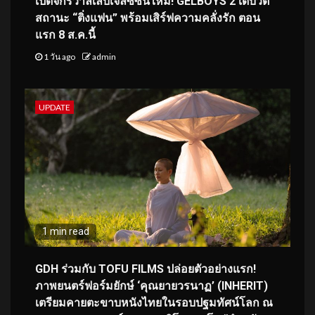
เปิดจักรวาลเล็บเจลซีซันใหม่! GELBOYS 2 เดบิวต์
สถานะ “ติ่งแฟน” พร้อมเสิร์ฟความคลั่งรัก ตอน
แรก 8 ส.ค.นี้
1 วัน ago
admin
UPDATE
1 min read
GDH ร่วมกับ TOFU FILMS ปล่อยตัวอย่างแรก!
ภาพยนตร์ฟอร์มยักษ์ ‘คุณยายวรนาฏ’ (INHERIT)
เตรียมคายตะขาบหนังไทยในรอบปฐมทัศน์โลก ณ