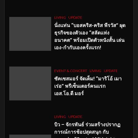
LIVING
UPDATE
นั่งแท่น “บอสคริส-คริส พีรวัส” ผุด
ธุรกิจของตัวเอง “สลัดแห่ง
อนาคต” พร้อมเปิดตัวหนังสั้น เล่น
เอง-กำกับเองครั้งแรก!
EVENT & CONCERT
LIVING
UPDATE
ซัคเซสมอร์ จัดเต็ม
!
“มาริโอ้ เมา
เร่อ” พรีเซ็นเตอร์คนแรก
เอส
.โอ.ดี มอร์
LIVING
UPDATE
บิว – จักรพันธ์ ร่วมสร้างปรากฏ
การณ์การช้อปสุดสนุก กับ