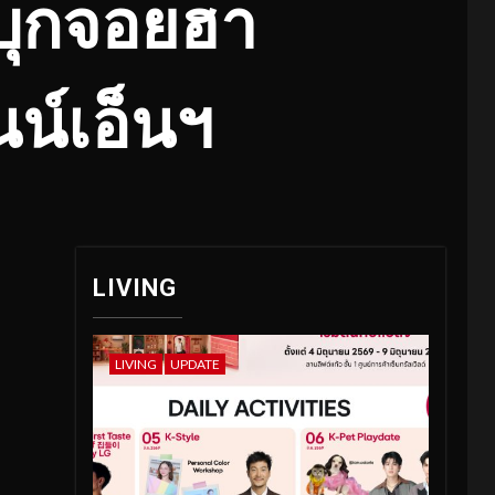
 บุกจอยฮา
น์เอ็นฯ
LIVING
LIVING
UPDATE