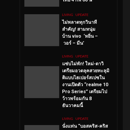
LIVING
UPDATE
ไม่พลาดทุกวินาที
สำคัญ
! สามหนุ่ม
บ้าน vivo ‘หยิ่น –
วอร์ – มีน’
LIVING
UPDATE
แซ่บไม่พัก! ใหม่-ดาวิ
เตรียมอวดลุคสวยทะลุมิ
ติแบบไฮเปอร์สเปซใน
งานเปิดตัว “realme 10
Pro Series” เตรียมไป
ว้าวพร้อมกัน 8
ธันวาคมนี้
LIVING
UPDATE
นั่งแท่น “บอสคริส-คริส