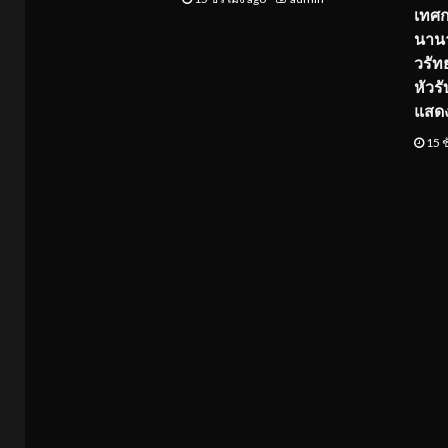
เทศ
นานา
วรัทย
หัวร
แสด
15 ช