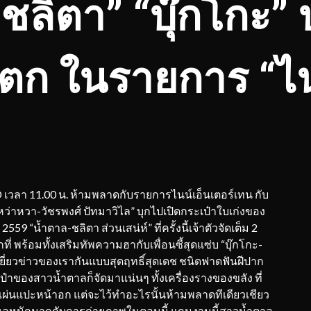
-ชลิตา”
“บุ๊กโกะ”
ตก ในรายการ “ไน
T HD เวลา 11.00 น. ห้ามพลาดกับรายการไนน์เอ็นเตอร์เทน กับ
บ “หว่าหวา-วัชรพงศ์ ปัทมาวิไล” บุกไปเปิดกระเป๋าใบเก่งของ
59 “น้ำตาล-ชลิตา ส่วนเสน่ห์” ที่ครั้งนี้เจ้าตัวจัดเต็ม 2
่ พร้อมทั้งเสริมทัพความฮากับเพื่อนซี้สุดแซ่บ “บุ๊กโกะ-
เหยี่ยวข่าวของเรากันแบบสุดฤทธิ์สุดเดช ชนิดฟาดฟันฝีปาก
ของสาวน้ำตาลก็จัดมาแน่นๆ ทั้งเครื่องรางของขลัง ที่
งแผ่นแปะหน้าอก แต่จะไว้ทำอะไรนั้นห้ามพลาดทีเดียวเชียว
งใหลหนักมากกับการถ่ายภาพในตอนนี้ แถมงานนี้สาวน้ำตาล