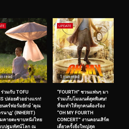
ATE
UPDATE
in read
1 min read
ร่วมกับ TOFU
“FOURTH” ชวนแฟนๆ มา
S ปล่อยตัวอย่างแรก!
ร่วมเก็บโมเมนต์สุดพิเศษ!
นตร์ฟอร์มยักษ์ ‘คุณ
ที่จะทำให้ทุกคนต้องร้อง
รนาฏ’ (INHERIT)
“OH MY FOURTH
ียมคายตะขาบหนังไทย
CONCERT” งานคอนเสิร์ต
อบปฐมทัศน์โลก ณ
เดี่ยวครั้งยิ่งใหญ่สุด