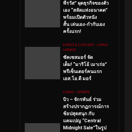
พีรวัส” ผุดธุรกิจของตัว
เอง “สลัดแห่งอนาคต”
พร้อมเปิดตัวหนัง
สั้น เล่นเอง-กำกับเอง
ครั้งแรก!
EVENT & CONCERT
LIVING
UPDATE
ซัคเซสมอร์ จัด
เต็ม
!
“มาริโอ้ เมาเร่อ”
พรีเซ็นเตอร์คนแรก
เอส
.โอ.ดี มอร์
LIVING
UPDATE
บิว – จักรพันธ์ ร่วม
สร้างปรากฏการณ์การ
ช้อปสุดสนุก กับ
แคมเปญ “Central
Midnight Sale”ในรูป