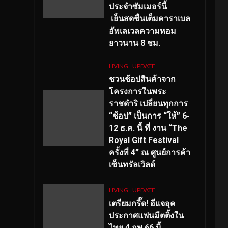
ประจำซัมเมอร์นี้
เย็นสดชื่นเต็มคาราเบล
อัพเลเวลความหอม
ยาวนาน
8
ชม.
LIVING
UPDATE
ชวนช้อปสินค้าจาก
โครงการในพระ
ราชดำริ เปลี่ยนทุกการ
“ช้อป” เป็นการ “ให้” 6-
12 ธ.ค. นี้ ที่ งาน “The
Royal Gift Festival
ครั้งที่ 4” ณ ศูนย์การค้า
เซ็นทรัลเวิลด์
LIVING
UPDATE
เตรียมกรี๊ด! อีแจอุค
ประกาศแฟนมีตติ้งใน
ไทย 4 กพ 66 นี้