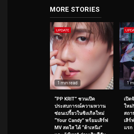
MORE STORIES
UPDATE
UPD
1 min read
1 m
“PP KRIT” ชวนเปิด
เปิด
ประสบการณ์ความหวาน
ใหม่
ซ่อนเปรี้ยวในซิงเกิลใหม่
สถาน
“Your Candy” พร้อมเสิร์ฟ
เสิร
MV สดใส ได้ “ต้าเหนิง”
แรก 8