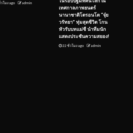
ในรอบปฐมทัศน์โลก ณ
ั่วโมง ago
admin
เทศกาลภาพยนตร์
นานาชาติโตรอนโต “จุ๋ย
วรัทยา” ทุ่มสุดชีวิต โกน
หัวรับบทแม่ชี นำทีมนัก
แสดงประชันความสยอง!
22 ชั่วโมง ago
admin