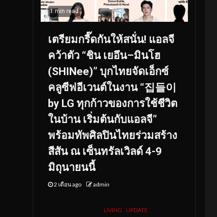
1 min read
เตรียมกรี๊ดกันให้สนั่น! แอลจี
คว้าตัว “ชิน เยอึน–มินโฮ
(SHINee)” บุกไทยจัดเอ็กซ์
คลูซีฟอีเวนต์ในงาน “집들이
by LG ทุกก้าวของการใช้ชีวิต
ในบ้าน เริ่มต้นกับแอลจี”
พร้อมทัพศิลปินไทยร่วมสร้าง
สีสัน ณ เซ็นทรัลเวิลด์ 4-9
มิถุนายนนี้
2 เดือน ago
admin
LIVING
UPDATE