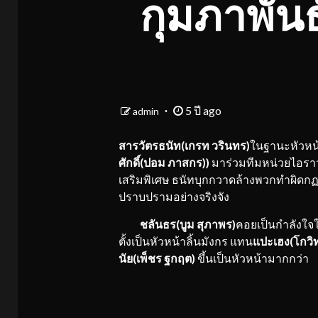
กุมภาพัน
5 ปี ago
admin
สารวัตรธนัท(เกรท วรินทร)
ในฐานะหัวหน้
ศักดิ์(ปอม ภาสกร))
มาร่วมทีมหน่วยไอราวั
เสริมพิเศษ ธนัทบุกกวาดล้างพวกทำผิดกฏหม
ปราบปรามอย่างจริงจัง
ชลันธร(บูม สุภาพร)
คอยเป็นกำลังใจให
ตั้งเป็นหัวหน้าลิ้นมังกร แทน
แปะเฮง(โกวิ
นัย(เพ็ชร ฐกฤต)
ขึ้นเป็นหัวหน้ามากกว่า