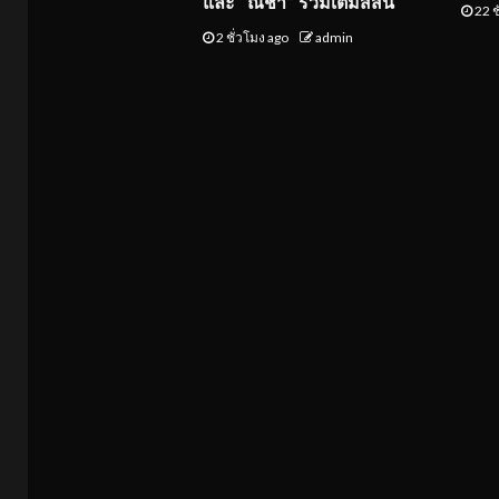
และ “ณิชา” ร่วมเติมสีสัน
22 ช
2 ชั่วโมง ago
admin