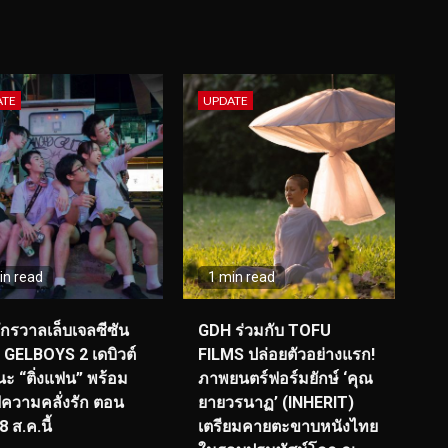
ATE
UPDATE
in read
1 min read
จักรวาลเล็บเจลซีซัน
GDH ร่วมกับ TOFU
! GELBOYS 2 เดบิวต์
FILMS ปล่อยตัวอย่างแรก!
ะ “ติ่งแฟน” พร้อม
ภาพยนตร์ฟอร์มยักษ์ ‘คุณ
์ฟความคลั่งรัก ตอน
ยายวรนาฏ’ (INHERIT)
 ส.ค.นี้
เตรียมคายตะขาบหนังไทย