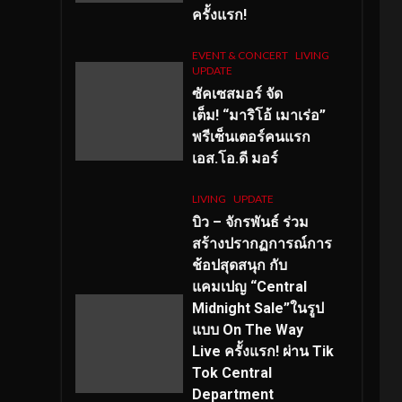
ครั้งแรก!
EVENT & CONCERT
LIVING
UPDATE
ซัคเซสมอร์ จัด
เต็ม
!
“มาริโอ้ เมาเร่อ”
พรีเซ็นเตอร์คนแรก
เอส
.โอ.ดี มอร์
LIVING
UPDATE
บิว – จักรพันธ์ ร่วม
สร้างปรากฏการณ์การ
ช้อปสุดสนุก กับ
แคมเปญ “Central
Midnight Sale”ในรูป
แบบ On The Way
Live ครั้งแรก! ผ่าน Tik
Tok Central
Department