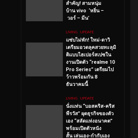
สำคัญ
! สามหนุ่ม
บ้าน vivo ‘หยิ่น –
วอร์ – มีน’
LIVING
UPDATE
แซ่บไม่พัก! ใหม่-ดาวิ
เตรียมอวดลุคสวยทะลุมิ
ติแบบไฮเปอร์สเปซใน
งานเปิดตัว “realme 10
Pro Series” เตรียมไป
ว้าวพร้อมกัน 8
ธันวาคมนี้
LIVING
UPDATE
นั่งแท่น “บอสคริส-คริส
พีรวัส” ผุดธุรกิจของตัว
เอง “สลัดแห่งอนาคต”
พร้อมเปิดตัวหนัง
สั้น เล่นเอง-กำกับเอง