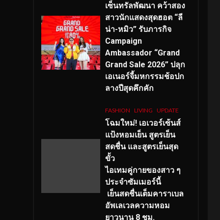
เซ็นทรัลพัฒนา คว้าสอง
สาวนักแสดงสุดฮอต “ลี
น่า-หมิว” รับภารกิจ
Campaign
Ambassador “Grand
Grand Sale 2026” ปลุก
เอเนอร์จี้มหกรรมช้อปก
ลางปีสุดคึกคัก
FASHION
LIVING
UPDATE
โฉมใหม่
! เอเวอร์เซ้นส์
แป้งหอมเย็น สูตรเย็น
สดชื่น และสูตรเย็นสุด
ขั้ว
ไอเทมคู่กายของสาว ๆ
ประจำซัมเมอร์นี้
เย็นสดชื่นเต็มคาราเบล
อัพเลเวลความหอม
ยาวนาน
8
ชม.