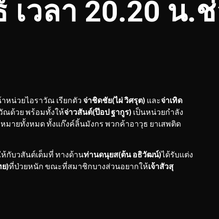
ธ์ เวลา 20.20 น.ช
าหน่วยไอราวัณ เรียกตัว
จ่าชิดชัย(ไผ่ วิศรุต)
และ
จ่าเทิด
ณด้วย พร้อมทั้งให้
จ่าวสันต์(ป๊อป ฐากูร)
เป็นหน่วยกำลัง
ายทั้งหมด ทั้งแก๊งค์ลิ้นมังกร พวกค้าอาวุธ ยาเสพติด
้กับวสันต์เต็มที่ ทางด้าน
ท่านดนุยส(ต้น อธิวัฒน์)
ได้รับแต่ง
ทย)
ที่ป่วยหนัก ขณะที่สมาชิกบางส่วนอยากให้
เจ้าสัวสุ