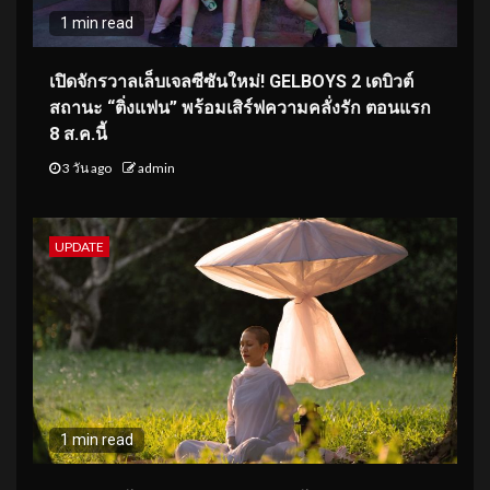
1 min read
เปิดจักรวาลเล็บเจลซีซันใหม่! GELBOYS 2 เดบิวต์
สถานะ “ติ่งแฟน” พร้อมเสิร์ฟความคลั่งรัก ตอนแรก
8 ส.ค.นี้
3 วัน ago
admin
UPDATE
1 min read