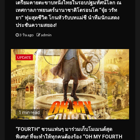
เตรียมคายตะขาบหนังไทยในรอบปฐมทัศน์โลก ณ
เทศกาลภาพยนตร์นานาชาติโตรอนโต “จุ๋ย วรัท
ยา” ทุ่มสุดชีวิต โกนหัวรับบทแม่ชี นำทีมนักแสดง
ประชันความสยอง!
3 วัน ago
admin
UPDATE
1 min read
“FOURTH” ชวนแฟนๆ มาร่วมเก็บโมเมนต์สุด
พิเศษ! ที่จะทำให้ทุกคนต้องร้อง “OH MY FOURTH