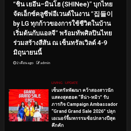
“ชิน เยอึน–มินโฮ (SHINee)” บุกไทย
จัดเอ็กซ์คลูซีฟอีเวนต์ในงาน “집들이
by LG ทุกก้าวของการใช้ชีวิตในบ้าน
เริ่มต้นกับแอลจี” พร้อมทัพศิลปินไทย
ร่วมสร้างสีสัน ณ เซ็นทรัลเวิลด์ 4-9
มิถุนายนนี้
2 เดือน ago
admin
LIVING
UPDATE
เซ็นทรัลพัฒนา คว้าสองสาวนัก
แสดงสุดฮอต “ลีน่า-หมิว” รับ
ภารกิจ Campaign Ambassador
“Grand Grand Sale 2026” ปลุก
เอเนอร์จี้มหกรรมช้อปกลางปีสุด
คึกคัก