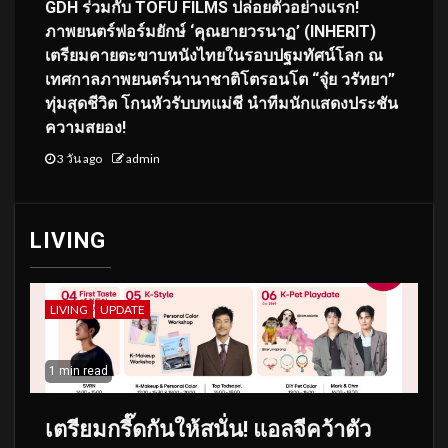
GDH ร่วมกับ TOFU FILMS ปล่อยตัวอย่างแรก!
ภาพยนตร์ฟอร์มยักษ์ ‘คุณยายวรนาฏ’ (INHERIT)
เตรียมคายตะขาบหนังไทยในรอบปฐมทัศน์โลก ณ
เทศกาลภาพยนตร์นานาชาติโตรอนโต “จุ๋ย วรัทยา”
ทุ่มสุดชีวิต โกนหัวรับบทแม่ชี นำทีมนักแสดงประชัน
ความสยอง!
3 วัน ago
admin
LIVING
LIVING
UPDATE
1 min read
เตรียมกรี๊ดกันให้สนั่น! แอลจีคว้าตัว