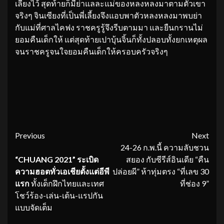
เลี้ยงไว้ สุดท้ายก็มีย่าแลละแม่ของหลงหลงมาตามตัวเขา
จริงๆ จินเซียงที่เป็นพี่เลี้ยงจึงแอบพาตัวหลงหลงมาพบย่า
กับแม่ที่ศาลไคฟง ราชครูรู้จึงรีบตามมา และยืนกรานไม่
ยอมคืนเด็กให้ แต่สุดท้ายเปาบุ้นจิ้นก็ทั้งปลอบทั้งยกเหตุผล
จนราชครูจนใจยอมคืนเด็กให้ครอบครัวจริงๆ
Continue
Previous
Next
24-26 ก.พ.นี้ ความลับชวน
Reading
“
CHUANG 2021” ระเบิด
สยอง กับซีรีส์อินเดีย “คืน
ความฮอตทั่วเอเชียตั้งแต่อีพี
ปล่อยผี” ห้าทุ่มตรง “ที่เลข 30
แรก
ทั้งเด็กฝึกไทยและเทศ
ที่ช่อง 9”
โชว์ร้อง-เล่น-เต้น-แรปกัน
แบบจัดเต็ม