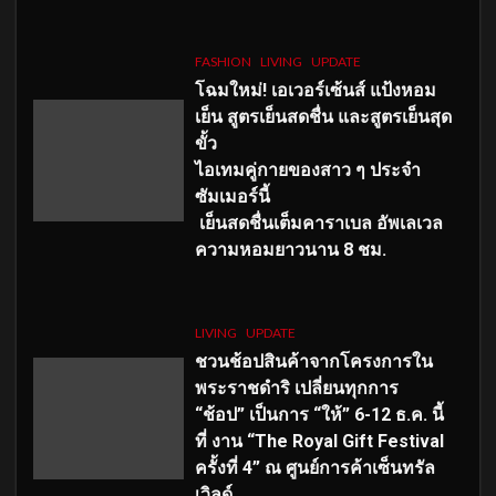
FASHION
LIVING
UPDATE
โฉมใหม่
! เอเวอร์เซ้นส์ แป้งหอม
เย็น สูตรเย็นสดชื่น และสูตรเย็นสุด
ขั้ว
ไอเทมคู่กายของสาว ๆ ประจำ
ซัมเมอร์นี้
เย็นสดชื่นเต็มคาราเบล อัพเลเวล
ความหอมยาวนาน
8
ชม.
LIVING
UPDATE
ชวนช้อปสินค้าจากโครงการใน
พระราชดำริ เปลี่ยนทุกการ
“ช้อป” เป็นการ “ให้” 6-12 ธ.ค. นี้
ที่ งาน “The Royal Gift Festival
ครั้งที่ 4” ณ ศูนย์การค้าเซ็นทรัล
เวิลด์