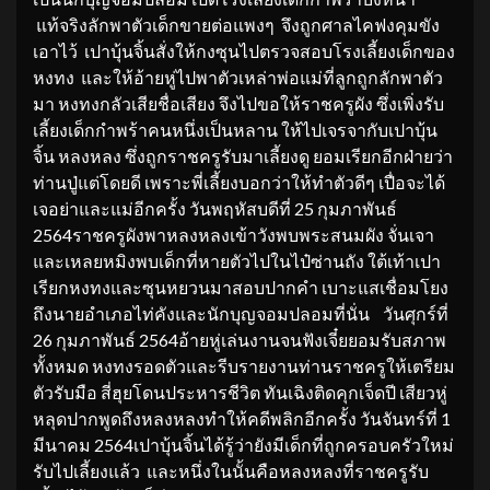
แท้จริงลักพาตัวเด็กขายต่อแพงๆ จึงถูกศาลไคฟงคุมขัง
เอาไว้ เปาบุ้นจิ้นสั่งให้กงซุนไปตรวจสอบโรงเลี้ยงเด็กของ
หงทง และให้อ้ายหู่ไปพาตัวเหล่าพ่อแม่ที่ลูกถูกลักพาตัว
มา หงทงกลัวเสียชื่อเสียง จึงไปขอให้ราชครูผัง ซึ่งเพิ่งรับ
เลี้ยงเด็กกำพร้าคนหนึ่งเป็นหลาน ให้ไปเจรจากับเปาบุ้น
จิ้น หลงหลง ซึ่งถูกราชครูรับมาเลี้ยงดู ยอมเรียกอีกฝ่ายว่า
ท่านปู่แต่โดยดี เพราะพี่เลี้ยงบอกว่าให้ทำตัวดีๆ เปื่อจะได้
เจอย่าและแม่อีกครั้ง วันพฤหัสบดีที่ 25 กุมภาพันธ์
2564ราชครูผังพาหลงหลงเข้าวังพบพระสนมผัง จั่นเจา
และเหลยหมิงพบเด็กที่หายตัวไปในไป๋ซ่านถัง ใต้เท้าเปา
เรียกหงทงและซุนหยวนมาสอบปากคำ เบาะแสเชื่อมโยง
ถึงนายอำเภอไท่คังและนักบุญจอมปลอมที่นั่น วันศุกร์ที่
26 กุมภาพันธ์ 2564อ้ายหู่เล่นงานจนฟังเจี๋ยยอมรับสภาพ
ทั้งหมด หงทงรอดตัวและรีบรายงานท่านราชครูให้เตรียม
ตัวรับมือ สี่ฮุยโดนประหารชีวิต ทันเฉิงติดคุกเจ็ดปี เสียวหู่
หลุดปากพูดถึงหลงหลงทำให้คดีพลิกอีกครั้ง วันจันทร์ที่ 1
มีนาคม 2564เปาบุ้นจิ้นได้รู้ว่ายังมีเด็กที่ถูกครอบครัวใหม่
รับไปเลี้ยงแล้ว และหนึ่งในนั้นคือหลงหลงที่ราชครูรับ