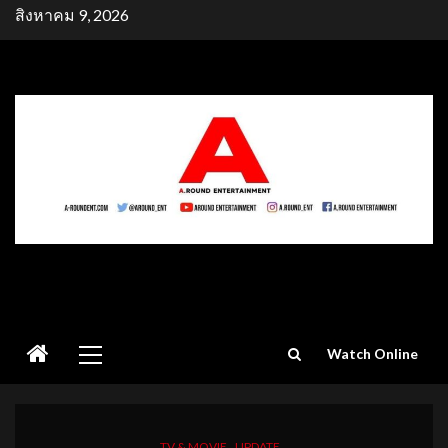
Skip
สิงหาคม 9, 2026
to
content
Primary
Watch Online
Menu
TV & MOVIE
UPDATE