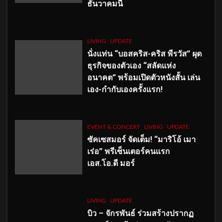
ธันวาคมนี้
LIVING
UPDATE
นั่งแท่น “บอสคริส-คริส พีรวัส” ผุด
ธุรกิจของตัวเอง “สลัดแห่ง
อนาคต” พร้อมเปิดตัวหนังสั้น เล่น
เอง-กำกับเองครั้งแรก!
EVENT & CONCERT
LIVING
UPDATE
ซัคเซสมอร์ จัดเต็ม
!
“มาริโอ้ เมา
เร่อ” พรีเซ็นเตอร์คนแรก
เอส
.โอ.ดี มอร์
LIVING
UPDATE
บิว – จักรพันธ์ ร่วมสร้างปรากฏ