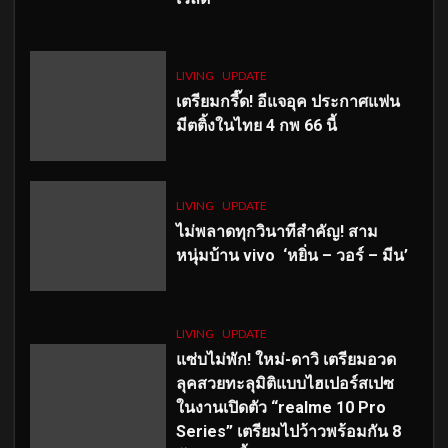
LIVING
UPDATE
เตรียมกรี๊ด! อีแจอุค ประกาศแฟน
มีตติ้งในไทย 4 กพ 66 นี้
LIVING
UPDATE
ไม่พลาดทุกวินาทีสำคัญ
! สาม
หนุ่มบ้าน vivo ‘หยิ่น – วอร์ – มีน’
LIVING
UPDATE
แซ่บไม่พัก! ใหม่-ดาวิ เตรียมอวด
ลุคสวยทะลุมิติแบบไฮเปอร์สเปซ
ในงานเปิดตัว “realme 10 Pro
Series” เตรียมไปว้าวพร้อมกัน 8