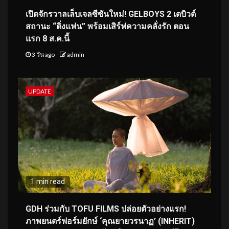
เปิดจักรวาลเล็บเจลซีซันใหม่! GELBOYS 2 เดบิวต์
สถานะ “ติ่งแฟน” พร้อมเสิร์ฟความคลั่งรัก ตอน
แรก 8 ส.ค.นี้
3 วัน ago
admin
UPDATE
1 min read
GDH ร่วมกับ TOFU FILMS ปล่อยตัวอย่างแรก!
ภาพยนตร์ฟอร์มยักษ์ ‘คุณยายวรนาฏ’ (INHERIT)