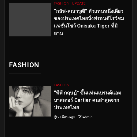
FASHION
UPDATE
“กลัฟ-คณาวุฒิ” ตัวแทนหนึ่งเดียว
ของประเทศไทยนั่งฟรอนต์โรว์ชม
แฟชั่นโชว์ Onisuka Tiger ที่มิ
ลาน
FASHION
FASHION
“พีพี กฤษฏ์” ขึ้นแท่นแบรนด์แอม
บาสเดอร์ Cartier คนล่าสุดจาก
ประเทศไทย
2 เดือน ago
admin