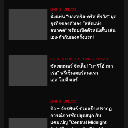
LIVING
UPDATE
นั่งแท่น “บอสคริส-คริส พีรวัส” ผุด
ธุรกิจของตัวเอง “สลัดแห่ง
อนาคต” พร้อมเปิดตัวหนังสั้น เล่น
เอง-กำกับเองครั้งแรก!
EVENT & CONCERT
LIVING
UPDATE
ซัคเซสมอร์ จัดเต็ม
!
“มาริโอ้ เมา
เร่อ” พรีเซ็นเตอร์คนแรก
เอส
.โอ.ดี มอร์
LIVING
UPDATE
บิว – จักรพันธ์ ร่วมสร้างปรากฏ
การณ์การช้อปสุดสนุก กับ
แคมเปญ “Central Midnight