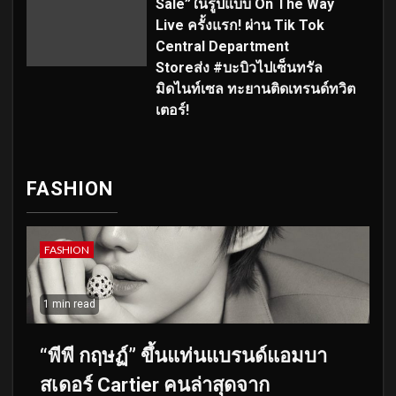
Sale”ในรูปแบบ On The Way
Live ครั้งแรก! ผ่าน Tik Tok
Central Department
Storeส่ง #บะบิวไปเซ็นทรัล
มิดไนท์เซล ทะยานติดเทรนด์ทวิต
เตอร์!
FASHION
FASHION
1 min read
“พีพี กฤษฏ์” ขึ้นแท่นแบรนด์แอมบา
สเดอร์ Cartier คนล่าสุดจาก