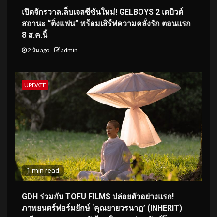
เปิดจักรวาลเล็บเจลซีซันใหม่! GELBOYS 2 เดบิวต์
สถานะ “ติ่งแฟน” พร้อมเสิร์ฟความคลั่งรัก ตอนแรก
8 ส.ค.นี้
2 วัน ago
admin
UPDATE
1 min read
GDH ร่วมกับ TOFU FILMS ปล่อยตัวอย่างแรก!
ภาพยนตร์ฟอร์มยักษ์ ‘คุณยายวรนาฏ’ (INHERIT)