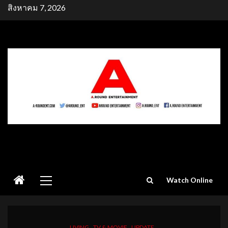
Skip
สิงหาคม 7, 2026
to
content
Primary
Watch Online
Menu
LIVING
TV & MOVIE
UPDATE