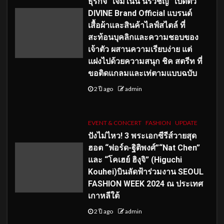
ธุรกิจ “เจมีไนน์ นรวิชญ์” เปิดตัว
DIVINE Brand Official แบรนด์
เสื้อผ้าและสินค้าไลฟ์สไตล์ ที่
สะท้อนบุคลิกและความชอบของ
เจ้าตัว ผสานความเรียบง่าย แต่
แฝงไปด้วยความสนุก ชิค สตรีท ที่
ขอติดแกลมและเท่ตามแบบฉบับ
2 ปี ago
admin
EVENT & CONCERT
FASHION
UPDATE
ปังไม่ไหว! 3 พระเอกซีรีส์วายสุด
ฮอต “ฟอร์ด-ฐิติพงศ์”“Nat Chen”
และ “โคเฮย์ ฮิงุจิ” (Higuchi
Kouhei)บินลัดฟ้าร่วมงาน SEOUL
FASHION WEEK 2024 ณ ประเทศ
เกาหลีใต้
2 ปี ago
admin