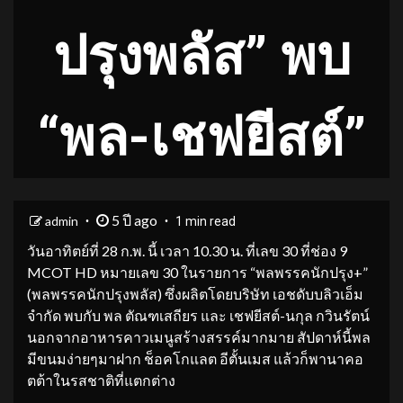
ปรุงพลัส” พบ
“พล-เชฟยีสต์”
5 ปี ago
admin
1 min read
วันอาทิตย์ที่ 28 ก.พ. นี้ เวลา 10.30 น. ที่เลข 30 ที่ช่อง 9
MCOT HD หมายเลข 30 ในรายการ “พลพรรคนักปรุง+”
(พลพรรคนักปรุงพลัส) ซึ่งผลิตโดยบริษัท เอชดับบลิวเอ็ม
จำกัด พบกับ พล ตัณฑเสถียร และ เชฟยีสต์-นกุล กวินรัตน์
นอกจากอาหารคาวเมนูสร้างสรรค์มากมาย สัปดาห์นี้พล
มีขนมง่ายๆมาฝาก ช็อคโกแลต อีตั้นเมส แล้วก็พานาคอ
ตต้าในรสชาติที่แตกต่าง