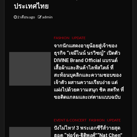
ประเทศไทย
2 เดือน ago
admin
FASHION
UPDATE
จากนักแสดงอายุน้อยสู่เจ้าของ
ธุรกิจ “เจมีไนน์ นรวิชญ์” เปิดตัว
DIVINE Brand Official แบรนด์
เสื้อผ้าและสินค้าไลฟ์สไตล์ ที่
สะท้อนบุคลิกและความชอบของ
เจ้าตัว ผสานความเรียบง่าย แต่
แฝงไปด้วยความสนุก ชิค สตรีท ที่
ขอติดแกลมและเท่ตามแบบฉบับ
EVENT & CONCERT
FASHION
UPDATE
ปังไม่ไหว! 3 พระเอกซีรีส์วายสุด
ฮอต “ฟอร์ด-ฐิติพงศ์”“Nat Chen”