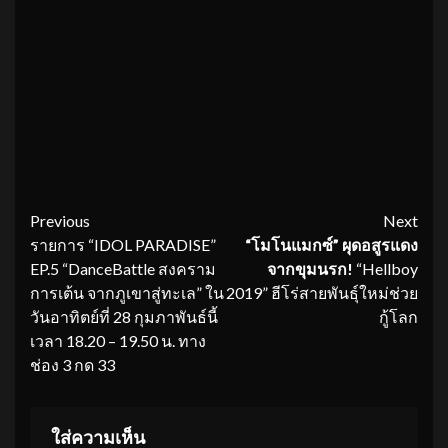
Continue
Previous
Next
รายการ “IDOL PARADISE”
“โมโนแมกซ์” ผุดอสูรแดง
Reading
EP.5 “DanceBattle สงคราม
จากขุมนรก
!
“Hellboy
การเต้น จากภูเขาสู่ทะเล” ใน
2019” ฮีโร่สายพันธุ์ใหม่ช่วย
วันอาทิตย์ที่ 28 กุมภาพันธ์นี้
กู้โลก
เวลา 18.20 – 19.50 น. ทาง
ช่อง 3 กด 33
ใส่ความเห็น