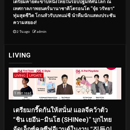
เตรียมคายตะขาบหนังไทยในรอบปฐมทัศน์โลก ณ
เทศกาลภาพยนตร์นานาชาติโตรอนโต “จุ๋ย วรัทยา”
ทุ่มสุดชีวิต โกนหัวรับบทแม่ชี นำทีมนักแสดงประชัน
ความสยอง!
2 วัน ago
admin
LIVING
LIVING
UPDATE
1 min read
เตรียมกรี๊ดกันให้สนั่น! แอลจีคว้าตัว
“ชิน เยอึน–มินโฮ (SHINee)” บุกไทย
จัดเอ็กซ์คลูซีฟอีเวนต์ในงาน “집들이