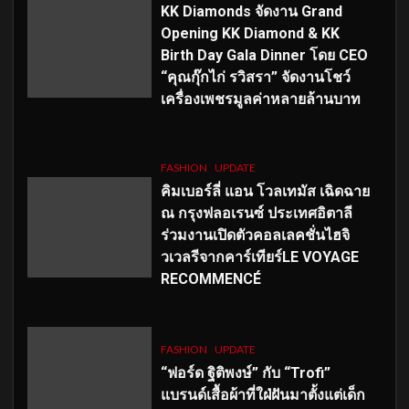
KK Diamonds จัดงาน Grand
Opening KK Diamond & KK
Birth Day Gala Dinner โดย CEO
“คุณกุ๊กไก่ รวิสรา” จัดงานโชว์
เครื่องเพชรมูลค่าหลายล้านบาท
FASHION
UPDATE
คิมเบอร์ลี่ แอน โวลเทมัส เฉิดฉาย
ณ กรุงฟลอเรนซ์ ประเทศอิตาลี
ร่วมงานเปิดตัวคอลเลคชั่นไฮจิ
วเวลรีจากคาร์เทียร์LE VOYAGE
RECOMMENCÉ
FASHION
UPDATE
“ฟอร์ด ฐิติพงษ์” กับ “Trofi”
แบรนด์เสื้อผ้าที่ใฝ่ฝันมาตั้งแต่เด็ก