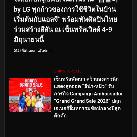
by LG ทุกก้าวของการใช้ชีวิตในบ้าน
เริ่มต้นกับแอลจี” พร้อมทัพศิลปินไทย
ร่วมสร้างสีสัน ณ เซ็นทรัลเวิลด์ 4-9
มิถุนายนนี้
2 เดือน ago
admin
LIVING
UPDATE
เซ็นทรัลพัฒนา คว้าสองสาวนัก
แสดงสุดฮอต “ลีน่า-หมิว” รับ
ภารกิจ Campaign Ambassador
“Grand Grand Sale 2026” ปลุก
เอเนอร์จี้มหกรรมช้อปกลางปีสุด
คึกคัก