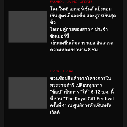
FASHION
LIVING
UPDATE
โฉมใหม่
! เอเวอร์เซ้นส์ แป้งหอม
เย็น สูตรเย็นสดชื่น และสูตรเย็นสุด
ขั้ว
ไอเทมคู่กายของสาว ๆ ประจำ
ซัมเมอร์นี้
เย็นสดชื่นเต็มคาราเบล อัพเลเวล
ความหอมยาวนาน
8
ชม.
LIVING
UPDATE
ชวนช้อปสินค้าจากโครงการใน
พระราชดำริ เปลี่ยนทุกการ
“ช้อป” เป็นการ “ให้” 6-12 ธ.ค. นี้
ที่ งาน “The Royal Gift Festival
ครั้งที่ 4” ณ ศูนย์การค้าเซ็นทรัล
เวิลด์