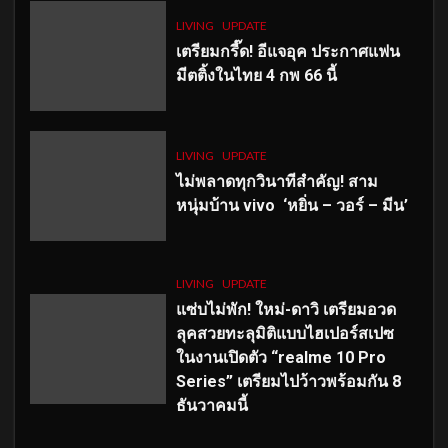
LIVING
UPDATE
เตรียมกรี๊ด! อีแจอุค ประกาศแฟน
มีตติ้งในไทย 4 กพ 66 นี้
LIVING
UPDATE
ไม่พลาดทุกวินาทีสำคัญ
! สาม
หนุ่มบ้าน vivo ‘หยิ่น – วอร์ – มีน’
LIVING
UPDATE
แซ่บไม่พัก! ใหม่-ดาวิ เตรียมอวด
ลุคสวยทะลุมิติแบบไฮเปอร์สเปซ
ในงานเปิดตัว “realme 10 Pro
Series” เตรียมไปว้าวพร้อมกัน 8
ธันวาคมนี้