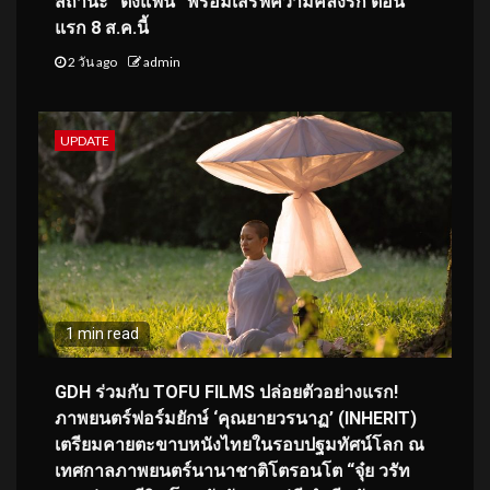
สถานะ “ติ่งแฟน” พร้อมเสิร์ฟความคลั่งรัก ตอน
แรก 8 ส.ค.นี้
2 วัน ago
admin
UPDATE
1 min read
GDH ร่วมกับ TOFU FILMS ปล่อยตัวอย่างแรก!
ภาพยนตร์ฟอร์มยักษ์ ‘คุณยายวรนาฏ’ (INHERIT)
เตรียมคายตะขาบหนังไทยในรอบปฐมทัศน์โลก ณ
เทศกาลภาพยนตร์นานาชาติโตรอนโต “จุ๋ย วรัท