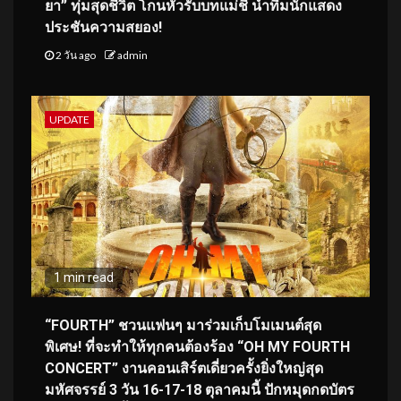
ยา” ทุ่มสุดชีวิต โกนหัวรับบทแม่ชี นำทีมนักแสดง
ประชันความสยอง!
2 วัน ago
admin
UPDATE
1 min read
“FOURTH” ชวนแฟนๆ มาร่วมเก็บโมเมนต์สุด
พิเศษ! ที่จะทำให้ทุกคนต้องร้อง “OH MY FOURTH
CONCERT” งานคอนเสิร์ตเดี่ยวครั้งยิ่งใหญ่สุด
มหัศจรรย์ 3 วัน 16-17-18 ตุลาคมนี้ ปักหมุดกดบัตร