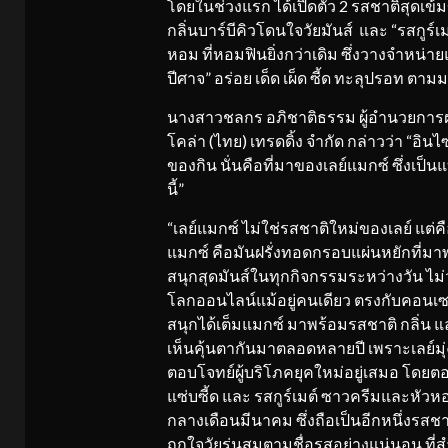
โดยในช่วงแรก ได้เปิดตัว 2 รสชาติสุดเข้
กลิ่นบาร์บีคิวโดนใจวัยมันส์ และ “รสกูร
หอม ที่หอมฟินยิ่งกว่าเดิม ซึ่งวางจำหน่า
ปีศาจ” อร่อย เด็ด เผ็ด ซี้ด ทะลุปรอท ตา
นางสาวชลกร อภิชาติธรรม ผู้อำนวยการฝ่
โคล่า (ไทย) เทรดดิ้ง จำกัด กล่าวว่า “อิ
ของกิน นั่นคือที่มาของเลย์แมกซ์ ซึ่งเป็น
นี้”
“เลย์แมกซ์ ไม่ใช่รสชาติใหม่ของเลย์ แต่ค
แมกซ์ คือมันฝรั่งทอดกรอบแผ่นหยักที่มาพ
สนุกสุดมันส์ในทุกกิจกรรมระหว่างวัน ไม
โลกออนไลน์แม้อยู่คนเดียว ตรงกับคอนเซป
สนุกได้เต็มแมกซ์ มาพร้อมรสชาติ กลิ่น แ
เห็นคุ้นตากันมาตลอดหลายปี เพราะเลย์มุ่ง
ตอบโจทย์ผู้บริโภคยุคใหม่อยู่เสมอ โดยตอน
แซ่บซี้ด และ รสกูร์เมต์ ซาวครีมและหั
กลางเดือนมีนาคม ซึ่งถือเป็นอีกหนึ่งรสชาต
ถูกใจวัยรุ่นสมตามชื่อรสอย่างแน่นอน ที