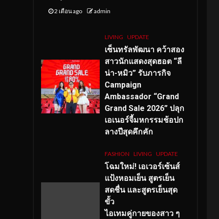
2 เดือน ago
admin
LIVING
UPDATE
เซ็นทรัลพัฒนา คว้าสอง
สาวนักแสดงสุดฮอต “ลี
น่า-หมิว” รับภารกิจ
Campaign
Ambassador “Grand
Grand Sale 2026” ปลุก
เอเนอร์จี้มหกรรมช้อปก
ลางปีสุดคึกคัก
FASHION
LIVING
UPDATE
โฉมใหม่
! เอเวอร์เซ้นส์
แป้งหอมเย็น สูตรเย็น
สดชื่น และสูตรเย็นสุด
ขั้ว
ไอเทมคู่กายของสาว ๆ