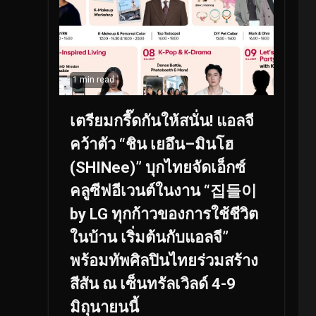
1 min read
เตรียมกรี๊ดกันให้สนั่น! แอลจี
คว้าตัว “ชิน เยอึน–มินโฮ
(SHINee)” บุกไทยจัดเอ็กซ์
คลูซีฟอีเวนต์ในงาน “집들이
by LG ทุกก้าวของการใช้ชีวิต
ในบ้าน เริ่มต้นกับแอลจี”
พร้อมทัพศิลปินไทยร่วมสร้าง
สีสัน ณ เซ็นทรัลเวิลด์ 4-9
มิถุนายนนี้