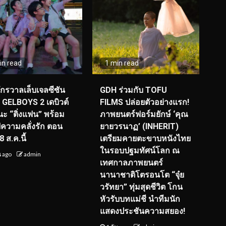
in read
1 min read
จักรวาลเล็บเจลซีซัน
GDH ร่วมกับ TOFU
! GELBOYS 2 เดบิวต์
FILMS ปล่อยตัวอย่างแรก!
ะ “ติ่งแฟน” พร้อม
ภาพยนตร์ฟอร์มยักษ์ ‘คุณ
์ฟความคลั่งรัก ตอน
ยายวรนาฏ’ (INHERIT)
 ส.ค.นี้
เตรียมคายตะขาบหนังไทย
ในรอบปฐมทัศน์โลก ณ
น ago
admin
เทศกาลภาพยนตร์
นานาชาติโตรอนโต “จุ๋ย
วรัทยา” ทุ่มสุดชีวิต โกน
หัวรับบทแม่ชี นำทีมนัก
แสดงประชันความสยอง!