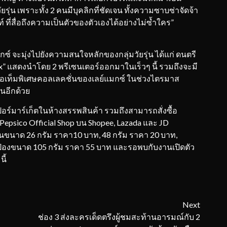
รุ่น เพราะทั้ง 2 คนมีบุคลิกที่ชัดเจน ทั้งความซาบซ่าจัดจ้า
ี่สื่อถึงความเป็นตัวของตัวเองได้อย่างไม่ซ้ำใคร”
ซ์ จะมุ่งไปยังความสนใจหลักของกลุ่มวัยรุ่น ได้แก่ ดนตรี
x” แสดงนำโดย 2 พรีเซนเตอร์ออกมาในเร็วๆ นี้ รวมถึงจะมี
ไอเท็มพิเศษคอลเลคชั่นของเลย์แมกซ์ ในช่วงไตรมาส
ั่นอีกด้วย
เปอร์มาร์เก็ตในห้างสรรพสินค้า รวมถึงสามารถสั่งซื้อ
Pepsico Official Shop บน Shopee, Lazada และ JD
นขนาด 26 กรัม ราคา10 บาท, 48 กรัม ราคา 20 บาท,
๋องขนาด 105 กรัม ราคา 55 บาท และรอพบกับงานเปิดตัว
ี้
Next
ช่อง 3 ส่งละครเด็ดตรึงผู้ชมสะท้านอารมณ์กับ 2