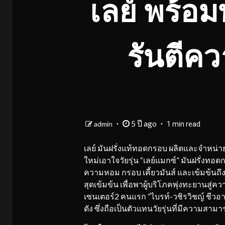
เลย์ พร้อม
รันตีค
5 ปี ago
admin
1 min read
เลย์ มันฝรั่งแท้ทอดกรอบ ผลิตและจำหน่ายโด
ใหม่เอาใจวัยรุ่น “เลย์แมกซ์” มันฝรั่งท
ความหอม กรอบ เคี้ยวมันส์ และเข้มข้น
สุดเข้มข้น เพื่อพาผู้บริโภคพุ่งทะยานส
เซนเตอร์2 คนแรก “ไบรท์-วชิรวิชญ์ ชีวอา
ดัง ซึ่งถือเป็นตัวแทนวัยรุ่นที่มีความสา