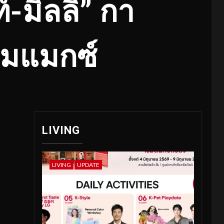
์-มิลลิ” กา
็มแมกซ์
LIVING
LIVING
UPDATE