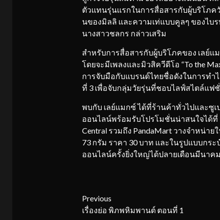
ตัวแทนรุ่นแรกในการสื่อสารกับผู้บริโภควัย
นของมิลลิ และความเท่แบบคูลๆ ของไบรท์ ท
นางสาวชลกร กล่าวเสริม
สำหรับการสื่อสารกับผู้บริโภคของ เลย์แมก
โดยจะมีเพลงและมิวสิควีดีโอ “To the Ma
การจับมือกับแบรนด์ไทยชื่อดังในการทำ
ที่ 3 เพื่อจับกลุ่มวัยรุ่นที่ชอบไลฟ์สไตล์แฟช
พบกับ เลย์แมกซ์ ได้ที่ร้านค้าทั่วไปและซู
ออนไลน์พร้อมรับโปรโมชั่นน่าสนใจได้ที่ 
Central รวมถึง PandaMart วางจำหน่ายใ
73 กรัม ราคา 30 บาท และในรูปแบบกระป
ออนไลน์ครั้งยิ่งใหญ่ได้ปลายเดือนมีนาคมน
Continue
Previous
เรื่องย่อ พิภพหิมพานต์ ตอนที่ 1
Reading