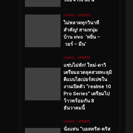
LIVING
UPDATE
ไม่พลาดทุกวินาที
สำคัญ
! สามหนุ่ม
บ้าน vivo ‘หยิ่น –
วอร์ – มีน’
LIVING
UPDATE
แซ่บไม่พัก! ใหม่-ดาวิ
เตรียมอวดลุคสวยทะลุมิ
ติแบบไฮเปอร์สเปซใน
งานเปิดตัว “realme 10
Pro Series” เตรียมไป
ว้าวพร้อมกัน 8
ธันวาคมนี้
LIVING
UPDATE
นั่งแท่น “บอสคริส-คริส