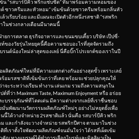
มข้น “รสบาร์บีคิว พริกแซ่บซี้ด” ที่มาพร้อมความหอมของ
์เมต์ ซาวครีมและหัวหอม” เข้มข้นด้วยซาวครีมพร้อมกลิ่นหัว
ยแล้วเรียบร้อย และมีแผนจะเปิดตัวอีกหนึ่งรสชาติ “รสพริก
มมาในช่วงกลางเดือนมีนาคมนี้
ายการตลาด ธุรกิจอาหารและขนมขบเคี้ยว บริษัท เป๊ปซี่-
นไซท์ของวัยรุ่นไทยยุคนี้คือความชอบอะไรที่สุดจัดรวมถึง
แบรนด์น้องใหม่ล่าสุดของเลย์ นี่คือบิ๊กโปรเจกต์ของเราในปี
ือผลิตภัณฑ์ใหม่ที่มีความแตกต่างกันอย่างสุดขั้ว เพราะเลย์
ร้อมรสชาติที่เข้มข้นกว่าที่เคย พร้อมจะช่วยปลุกคุณให้
่ว่าจะระหว่างเรียน ทำงาน เล่นเกม รวมถึงความสนุกใน
ต์ที่ว่า Maximum Taste, Maximum Enjoyment หรือ อร่อย
ละบรรจุภัณฑ์ที่โดดเด่น มีความต่างจากเลย์ที่เราชื่นชอบ
มั่นพัฒนานวัตกรรมผลิตภัณฑ์ใหม่ๆ อย่างไม่หยุดยั้งเพื่อ
นี้ได้วางจำหน่าย 2รสชาติแล้ว นั่นคือ รสบาร์บีคิว พริก
วหอม และกำลังจะวางจำหน่าย รสพริกปีศาจ ตามมาในช่วง
ิที่เราตั้งใจพัฒนาผลิตภัณฑ์จนมั่นใจว่า ได้รสที่เผ็ดเข้ม
่สำคัญ ทางแบรนด์ได้ทำการเลือกไบรท์และมิลลิมาเป็น