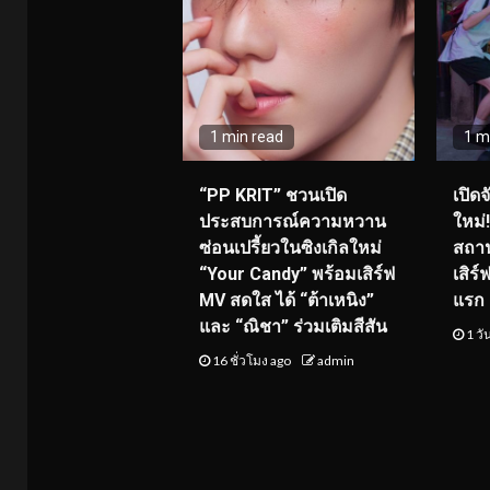
1 min read
1 m
“PP KRIT” ชวนเปิด
เปิด
ประสบการณ์ความหวาน
ใหม่
ซ่อนเปรี้ยวในซิงเกิลใหม่
สถาน
“Your Candy” พร้อมเสิร์ฟ
เสิร
MV สดใส ได้ “ต้าเหนิง”
แรก 8
และ “ณิชา” ร่วมเติมสีสัน
1 วั
16 ชั่วโมง ago
admin