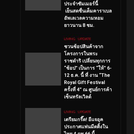
ประจำซัมเมอร์นี้
เย็นสดชื่นเต็มคาราเบล
อัพเลเวลความหอม
ยาวนาน
8
ชม.
LIVING
UPDATE
ชวนช้อปสินค้าจาก
โครงการในพระ
ราชดำริ เปลี่ยนทุกการ
“ช้อป” เป็นการ “ให้” 6-
12 ธ.ค. นี้ ที่ งาน “The
Royal Gift Festival
ครั้งที่ 4” ณ ศูนย์การค้า
เซ็นทรัลเวิลด์
LIVING
UPDATE
เตรียมกรี๊ด! อีแจอุค
ประกาศแฟนมีตติ้งใน
ไทย 4 กพ 66 นี้