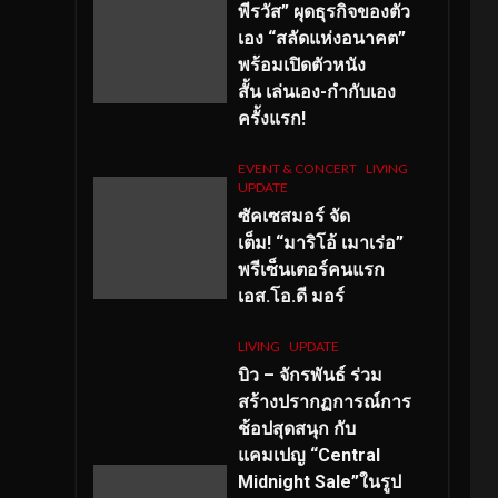
พีรวัส” ผุดธุรกิจของตัว
เอง “สลัดแห่งอนาคต”
พร้อมเปิดตัวหนัง
สั้น เล่นเอง-กำกับเอง
ครั้งแรก!
EVENT & CONCERT
LIVING
UPDATE
ซัคเซสมอร์ จัด
เต็ม
!
“มาริโอ้ เมาเร่อ”
พรีเซ็นเตอร์คนแรก
เอส
.โอ.ดี มอร์
LIVING
UPDATE
บิว – จักรพันธ์ ร่วม
สร้างปรากฏการณ์การ
ช้อปสุดสนุก กับ
แคมเปญ “Central
Midnight Sale”ในรูป