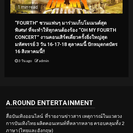
1 min read
“FOURTH” ชวนแฟนๆ มาร่วมเก็บโมเมนต์สุด
พิเศษ! ที่จะทำให้ทุกคนต้องร้อง “OH MY FOURTH
CONCERT” งานคอนเสิร์ตเดี่ยวครั้งยิ่งใหญ่สุด
มหัศจรรย์ 3 วัน 16-17-18 ตุลาคมนี้ ปักหมุดกดบัตร
16 สิงหาคมนี้!!
3 วัน ago
admin
A.ROUND ENTERTAINMENT
สื่อบันเทิงออนไลน์ ที่รายงานข่าวสาร เหตุการณ์ในแวดวง
การบันเทิงไทย ผลิตคอนเทนท์ที่หลากหลาย ครอบคลุมทั้ง 2
ภาษา (ไทยและอังกฤษ)