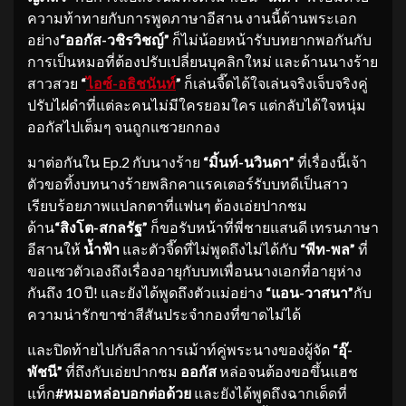
ความท้าทายกับการพูดภาษาอีสาน งานนี้ด้านพระเอก
อย่าง
“ออกัส-วชิรวิชญ์”
ก็ไม่น้อยหน้ารับบทยากพอกันกับ
การเป็นหมอที่ต้องปรับเปลี่ยนบุคลิกใหม่ และด้านนางร้าย
สาวสวย
“
ไอซ์-อธิชนันท์
”
ก็เล่นจี๊ดได้ใจเล่นจริงเจ็บจริงคู่
ปรับไฝดำที่แต่ละคนไม่มีใครยอมใคร แต่กลับได้ใจหนุ่ม
ออกัสไปเต็มๆ จนถูกแซวยกกอง
มาต่อกันใน Ep.2 กับนางร้าย
“มิ้นท์-นวินดา”
ที่เรื่องนี้เจ้า
ตัวขอทิ้งบทนางร้ายพลิกคาแรคเตอร์รับบทดีเป็นสาว
เรียบร้อยภาพแปลกตาที่แฟนๆ ต้องเอ่ยปากชม
ด้าน
“สิงโต-สกลรัฐ”
ก็ขอรับหน้าที่พี่ชายแสนดี เทรนภาษา
อีสานให้
น้ำฟ้า
และตัวจี๊ดที่ไม่พูดถึงไม่ได้กับ
“พีท-พล”
ที่
ขอแซวตัวเองถึงเรื่องอายุกับบทเพื่อนนางเอกที่อายุห่าง
กันถึง 10 ปี! และยังได้พูดถึงตัวแม่อย่าง
“แอน-วาสนา”
กับ
ความน่ารักขาซ่าสีสันประจำกองที่ขาดไม่ได้
และปิดท้ายไปกับลีลาการเม้าท์คู่พระนางของผู้จัด
“อุ๊-
พัชนี”
ที่ถึงกับเอ่ยปากชม
ออกัส
หล่อจนต้องขอขึ้นแฮช
แท็ก
#หมอหล่อบอกต่อด้วย
และยังได้พูดถึงฉากเด็ดที่