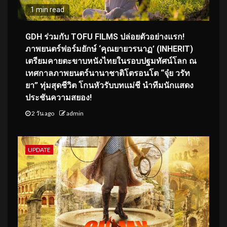
1 min read
GDH ร่วมกับ TOFU FILMS ปล่อยตัวอย่างแรก!
ภาพยนตร์ฟอร์มยักษ์ ‘คุณยายวรนาฏ’ (INHERIT)
เตรียมคายตะขาบหนังไทยในรอบปฐมทัศน์โลก ณ
เทศกาลภาพยนตร์นานาชาติโตรอนโต “จุ๋ย วรัท
ยา” ทุ่มสุดชีวิต โกนหัวรับบทแม่ชี นำทีมนักแสดง
ประชันความสยอง!
2 วัน ago
admin
UPDATE