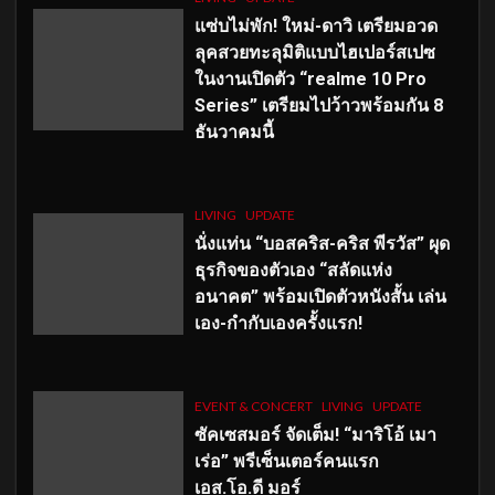
แซ่บไม่พัก! ใหม่-ดาวิ เตรียมอวด
ลุคสวยทะลุมิติแบบไฮเปอร์สเปซ
ในงานเปิดตัว “realme 10 Pro
Series” เตรียมไปว้าวพร้อมกัน 8
ธันวาคมนี้
LIVING
UPDATE
นั่งแท่น “บอสคริส-คริส พีรวัส” ผุด
ธุรกิจของตัวเอง “สลัดแห่ง
อนาคต” พร้อมเปิดตัวหนังสั้น เล่น
เอง-กำกับเองครั้งแรก!
EVENT & CONCERT
LIVING
UPDATE
ซัคเซสมอร์ จัดเต็ม
!
“มาริโอ้ เมา
เร่อ” พรีเซ็นเตอร์คนแรก
เอส
.โอ.ดี มอร์