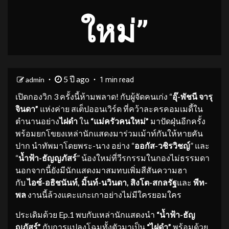
ใหม่”
5 ปี ago
admin
1 min read
เปิดกองวิก 3 ครั้งนี้ห้ามพลาด! กับผู้จัดคนเก่ง “
อุ๊
-พัชนี จารุ
จินดา”
แห่งค่าย สเต็ปออนเวิร์ด ที่คว้าละครคอมเมดี้ใน
ตำนานอย่าง
ไฝดำ
ใน
“แม่ครัวคนใหม่”
มาปัดฝุ่นอีกครั้ง
พร้อมยกโขยงเหล่านักแสดงมาร่วมเม้าท์กันให้หายคัน
ปาก นำทัพมาโดยพระ-นาง อย่าง “
ออกัส
-วชิรวิชญ์
” และ
“
น้ำฟ้า
-ธัญญภัสร์
” น้องใหม่ที่วีรกรรมในกองไม่ธรรมดา
นอกจากนี้ยังมีนักแสดงมาสมทบเพิ่มสีสันความฮา
กับ
ไอซ์-อธิชนันท์
, มิ้นท์-นวินดา, สิงโต-สกลรัฐ
และ
พีท-
พล
งานนี้ล้วงแคะแกะเกาอย่างไม่มีใครยอมใคร
ประเดิมด้วย Ep.1 พบกับเหล่านักแสดงนำ
“น้ำฟ้า-ธัญ
ญภัสร์”
กับการแปลงโฉมทั้งตัวมาเป็น
“ไฝดำ”
พร้อมด้วย