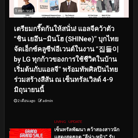
1 min read
เตรียมกรี๊ดกันให้สนั่น! แอลจีคว้าตัว
“ชิน เยอึน–มินโฮ (SHINee)” บุกไทย
จัดเอ็กซ์คลูซีฟอีเวนต์ในงาน “집들이
by LG ทุกก้าวของการใช้ชีวิตในบ้าน
เริ่มต้นกับแอลจี” พร้อมทัพศิลปินไทย
ร่วมสร้างสีสัน ณ เซ็นทรัลเวิลด์ 4-9
มิถุนายนนี้
2 เดือน ago
admin
LIVING
UPDATE
เซ็นทรัลพัฒนา คว้าสองสาวนัก
แสดงสุดฮอต “ลีน่า-หมิว” รับ