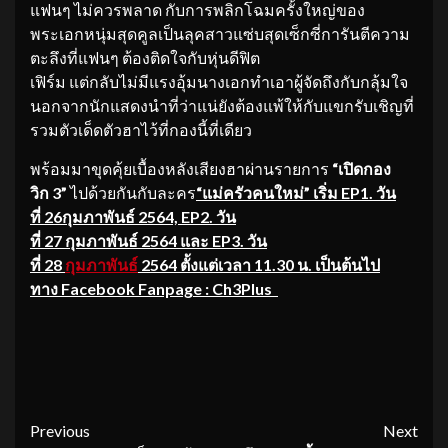
แฟนๆ ไม่ควรพลาด กับการพลิกโฉมครั้งใหญ่ของ
พระเอกหนุ่มสุดคูลเป็นลุคสาวแซ่บสุดเซ็กซี่การันตีความ
ตะลึงที่แฟนๆ ต้องติดใจกับหุ่นดีฟิต
เฟิร์ม แต่กลับไม่มีแรงอุ้มนางเอกทำเอาผู้จัดถึงกับกลุ้มใจ
นอกจากนักแสดงนำที่ว่าแน่ยังต้องแพ้ให้กับแขกรับเชิญที่
รวมตัวเด็ดตัวฮาไว้ที่กองนี้ที่เดียว
พร้อมมาขุดคุ้ยเบื้องหลังเสียงฮาผ่านรายการ
“เปิดกอง
วิก 3”
ไปด้วยกันกับละคร
“แม่ครัวคนใหม่” เริ่ม EP1. วัน
ที่ 26กุมภาพันธ์ 2564, EP2. วัน
ที่ 27 กุมภาพันธ์ 2564 และ EP3. วัน
ที่ 28
กุมภาพันธ์
2564 ตั้งแต่เวลา 11.30 น. เป็นต้นไป
ทาง Facebook Fanpage : Ch3Plus
Continue
Previous
Next