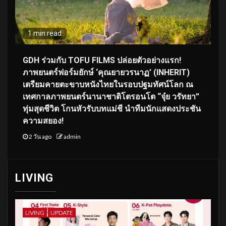
1 min read
GDH ร่วมกับ TOFU FILMS ปล่อยตัวอย่างแรก!
ภาพยนตร์ฟอร์มยักษ์ ‘คุณยายวรนาฏ’ (INHERIT)
เตรียมคายตะขาบหนังไทยในรอบปฐมทัศน์โลก ณ
เทศกาลภาพยนตร์นานาชาติโตรอนโต “จุ๋ย วรัทยา”
ทุ่มสุดชีวิต โกนหัวรับบทแม่ชี นำทีมนักแสดงประชัน
ความสยอง!
2 วัน ago
admin
LIVING
LIVING
UPDATE