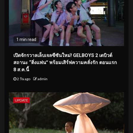
1 min read
เปิดจักรวาลเล็บเจลซีซันใหม่! GELBOYS 2 เดบิวต์
สถานะ “ติ่งแฟน” พร้อมเสิร์ฟความคลั่งรัก ตอนแรก
8 ส.ค.นี้
2 วัน ago
admin
UPDATE