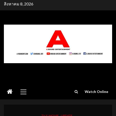
Skip
สิงหาคม 8, 2026
to
content
Primary
Watch Online
Menu
TV & MOVIE
UPDATE