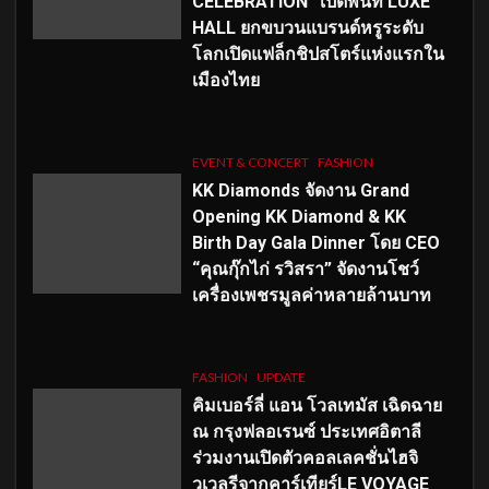
CELEBRATION” เปิดพื้นที่ LUXE
HALL ยกขบวนแบรนด์หรูระดับ
โลกเปิดแฟล็กชิปสโตร์แห่งแรกใน
เมืองไทย
EVENT & CONCERT
FASHION
KK Diamonds จัดงาน Grand
Opening KK Diamond & KK
Birth Day Gala Dinner โดย CEO
“คุณกุ๊กไก่ รวิสรา” จัดงานโชว์
เครื่องเพชรมูลค่าหลายล้านบาท
FASHION
UPDATE
คิมเบอร์ลี่ แอน โวลเทมัส เฉิดฉาย
ณ กรุงฟลอเรนซ์ ประเทศอิตาลี
ร่วมงานเปิดตัวคอลเลคชั่นไฮจิ
วเวลรีจากคาร์เทียร์LE VOYAGE