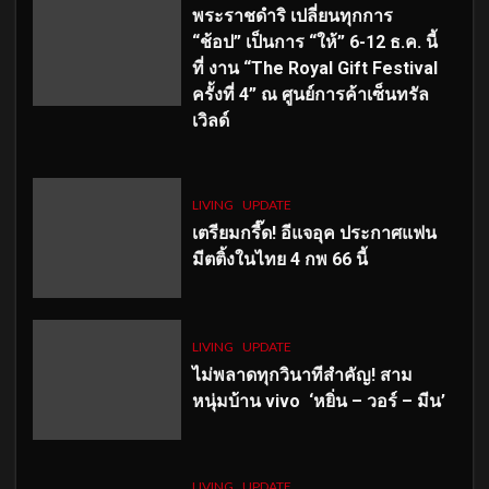
พระราชดำริ เปลี่ยนทุกการ
“ช้อป” เป็นการ “ให้” 6-12 ธ.ค. นี้
ที่ งาน “The Royal Gift Festival
ครั้งที่ 4” ณ ศูนย์การค้าเซ็นทรัล
เวิลด์
LIVING
UPDATE
เตรียมกรี๊ด! อีแจอุค ประกาศแฟน
มีตติ้งในไทย 4 กพ 66 นี้
LIVING
UPDATE
ไม่พลาดทุกวินาทีสำคัญ
! สาม
หนุ่มบ้าน vivo ‘หยิ่น – วอร์ – มีน’
LIVING
UPDATE