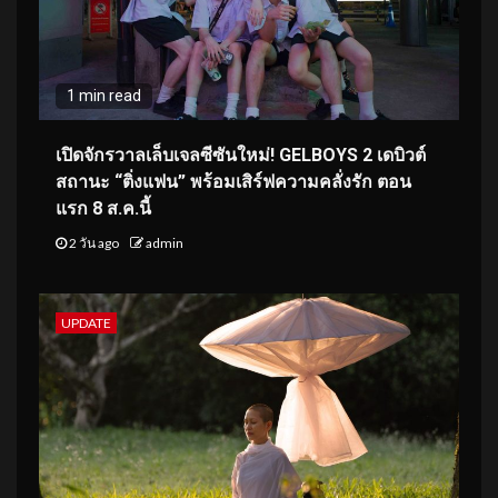
1 min read
เปิดจักรวาลเล็บเจลซีซันใหม่! GELBOYS 2 เดบิวต์
สถานะ “ติ่งแฟน” พร้อมเสิร์ฟความคลั่งรัก ตอน
แรก 8 ส.ค.นี้
2 วัน ago
admin
UPDATE