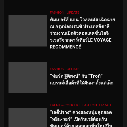
FASHION
UPDATE
คิมเบอร์ลี่ แอน โวลเทมัส เฉิดฉาย
ณ กรุงฟลอเรนซ์ ประเทศอิตาลี
ร่วมงานเปิดตัวคอลเลคชั่นไฮจิ
วเวลรีจากคาร์เทียร์LE VOYAGE
RECOMMENCÉ
FASHION
UPDATE
“ฟอร์ด ฐิติพงษ์” กับ “Trofi”
แบรนด์เสื้อผ้าที่ใฝ่ฝันมาตั้งแต่เด็ก
EVENT & CONCERT
FASHION
UPDATE
“เลดี้ปราง” ควงสองหนุ่มสุดฮอต
“หยิ่น-วอร์” เปิดรันเวย์ต้อนรับ
ซัมเมอร์ด้วย คอลเลกชั่นใหม่!ใน