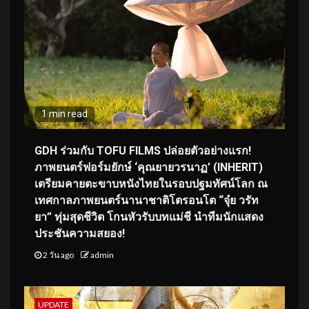
1 min read
GDH ร่วมกับ TOFU FILMS ปล่อยตัวอย่างแรก!
ภาพยนตร์ฟอร์มยักษ์ ‘คุณยายวรนาฏ’ (INHERIT)
เตรียมคายตะขาบหนังไทยในรอบปฐมทัศน์โลก ณ
เทศกาลภาพยนตร์นานาชาติโตรอนโต “จุ๋ย วรัท
ยา” ทุ่มสุดชีวิต โกนหัวรับบทแม่ชี นำทีมนักแสดง
ประชันความสยอง!
2 วัน ago
admin
UPDATE