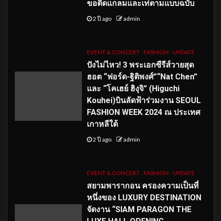
ขอติดแกลมและเท่ตามแบบฉบับ
2 ปี ago
admin
EVENT & CONCERT
FASHION
UPDATE
ปังไม่ไหว! 3 พระเอกซีรีส์วายสุด
ฮอต “ฟอร์ด-ฐิติพงศ์”“Nat Chen”
และ “โคเฮย์ ฮิงุจิ” (Higuchi
Kouhei)บินลัดฟ้าร่วมงาน SEOUL
FASHION WEEK 2024 ณ ประเทศ
เกาหลีใต้
2 ปี ago
admin
EVENT & CONCERT
FASHION
UPDATE
สยามพารากอน ครองความเป็นที่
หนึ่งของ LUXURY DESTINATION
จัดงาน “SIAM PARAGON THE