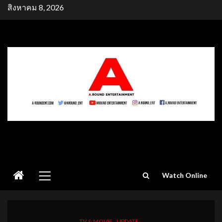
Skip
สิงหาคม 8, 2026
to
content
Primary
Watch Online
Menu
TV & MOVIE
UPDATE