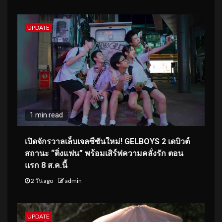
UPDATE
1 min read
เปิดจักรวาลเล็บเจลซีซันใหม่! GELBOYS 2 เดบิวต์
สถานะ “ติ่งแฟน” พร้อมเสิร์ฟความคลั่งรัก ตอน
แรก 8 ส.ค.นี้
2 วัน ago
admin
UPDATE