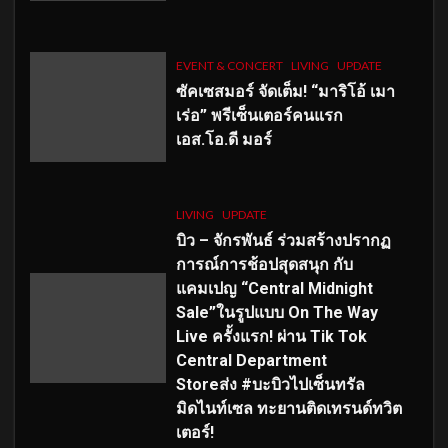
EVENT & CONCERT
LIVING
UPDATE
ซัคเซสมอร์ จัดเต็ม
!
“มาริโอ้ เมา
เร่อ” พรีเซ็นเตอร์คนแรก
เอส
.โอ.ดี มอร์
LIVING
UPDATE
บิว – จักรพันธ์ ร่วมสร้างปรากฏ
การณ์การช้อปสุดสนุก กับ
แคมเปญ “Central Midnight
Sale”ในรูปแบบ On The Way
Live ครั้งแรก! ผ่าน Tik Tok
Central Department
Storeส่ง #บะบิวไปเซ็นทรัล
มิดไนท์เซล ทะยานติดเทรนด์ทวิต
เตอร์!