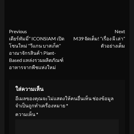
Continue
Previous
Next
เดียร์ทัมมี่” ICONSIAM เปิด
M39 จัดเต็ม! “เรื่อง ผี เล่า”
Reading
โซนใหม่ “วีแกน บาสเก็ต”
ตัวอย่างเต็ม
อาณาจักรสินค้า Plant-
Based แหล่งรวมผลิตภัณฑ์
อาหารจากพืชแห่งใหม่
ใส่ความเห็น
อีเมลของคุณจะไม่แสดงให้คนอื่นเห็น
ช่องข้อมูล
จำเป็นถูกทำเครื่องหมาย
*
ความเห็น
*