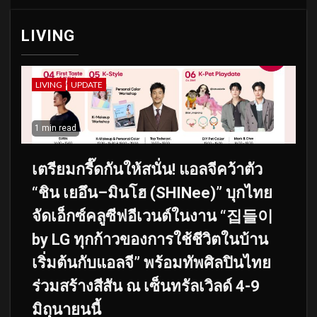
LIVING
LIVING
UPDATE
1 min read
เตรียมกรี๊ดกันให้สนั่น! แอลจีคว้าตัว
“ชิน เยอึน–มินโฮ (SHINee)” บุกไทย
จัดเอ็กซ์คลูซีฟอีเวนต์ในงาน “집들이
by LG ทุกก้าวของการใช้ชีวิตในบ้าน
เริ่มต้นกับแอลจี” พร้อมทัพศิลปินไทย
ร่วมสร้างสีสัน ณ เซ็นทรัลเวิลด์ 4-9
มิถุนายนนี้