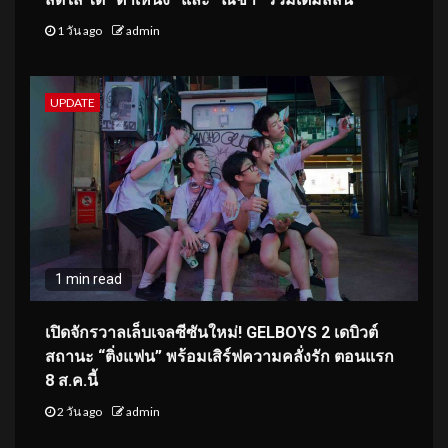
1 วัน ago
admin
UPDATE
1 min read
เปิดจักรวาลเล็บเจลซีซันใหม่! GELBOYS 2 เดบิวต์
สถานะ “ติ่งแฟน” พร้อมเสิร์ฟความคลั่งรัก ตอนแรก
8 ส.ค.นี้
2 วัน ago
admin