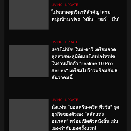
LIVING
UPDATE
ไม่พลาดทุกวินาทีสำคัญ
! สาม
หนุ่มบ้าน vivo ‘หยิ่น – วอร์ – มีน’
LIVING
UPDATE
แซ่บไม่พัก! ใหม่-ดาวิ เตรียมอวด
ลุคสวยทะลุมิติแบบไฮเปอร์สเปซ
ในงานเปิดตัว “realme 10 Pro
Series” เตรียมไปว้าวพร้อมกัน 8
ธันวาคมนี้
LIVING
UPDATE
นั่งแท่น “บอสคริส-คริส พีรวัส” ผุด
ธุรกิจของตัวเอง “สลัดแห่ง
อนาคต” พร้อมเปิดตัวหนังสั้น เล่น
เอง-กำกับเองครั้งแรก!