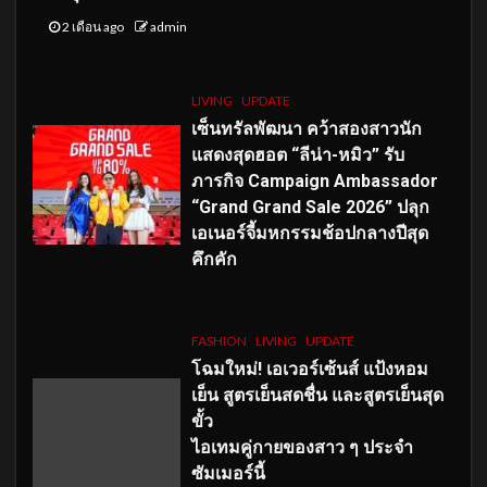
2 เดือน ago
admin
LIVING
UPDATE
เซ็นทรัลพัฒนา คว้าสองสาวนัก
แสดงสุดฮอต “ลีน่า-หมิว” รับ
ภารกิจ Campaign Ambassador
“Grand Grand Sale 2026” ปลุก
เอเนอร์จี้มหกรรมช้อปกลางปีสุด
คึกคัก
FASHION
LIVING
UPDATE
โฉมใหม่
! เอเวอร์เซ้นส์ แป้งหอม
เย็น สูตรเย็นสดชื่น และสูตรเย็นสุด
ขั้ว
ไอเทมคู่กายของสาว ๆ ประจำ
ซัมเมอร์นี้