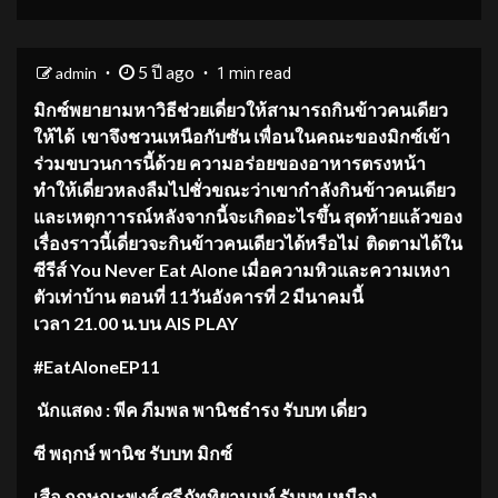
5 ปี ago
admin
1 min read
มิกซ์พยายามหาวิธีช่วยเดี่ยวให้สามารถกินข้าวคนเดียว
ให้ได้ เขาจึงชวนเหนือกับซัน เพื่อนในคณะของมิกซ์เข้า
ร่วมขบวนการนี้ด้วย ความอร่อยของอาหารตรงหน้า
ทำให้เดี่ยวหลงลืมไปชั่วขณะว่าเขากำลังกินข้าวคนเดียว
และเหตุกาารณ์หลังจากนี้จะเกิดอะไรขึ้น สุดท้ายแล้วของ
เรื่องราวนี้เดี่ยวจะกินข้าวคนเดียวได้หรือไม่ ติดตามได้ใน
ซีรีส์
You Never Eat Alone เมื่อความหิวและความเหงา
ตัวเท่าบ้าน ตอนที่ 11วันอังคารที่ 2 มีนาคมนี้
เวลา 21.00 น.บน AIS PLAY
#EatAloneEP11
นักแสดง : พีค ภีมพล พานิชธำรง รับบท เดี่ยว
ซี พฤกษ์ พานิช รับบท มิกซ์
เสือ กฤษณะพงศ์ ศรีภัททิยานนท์ รับบท เหมือง