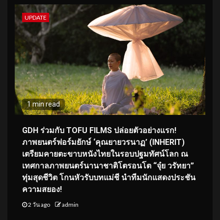
UPDATE
1 min read
GDH ร่วมกับ TOFU FILMS ปล่อยตัวอย่างแรก!
ภาพยนตร์ฟอร์มยักษ์ ‘คุณยายวรนาฏ’ (INHERIT)
เตรียมคายตะขาบหนังไทยในรอบปฐมทัศน์โลก ณ
เทศกาลภาพยนตร์นานาชาติโตรอนโต “จุ๋ย วรัทยา”
ทุ่มสุดชีวิต โกนหัวรับบทแม่ชี นำทีมนักแสดงประชัน
ความสยอง!
2 วัน ago
admin