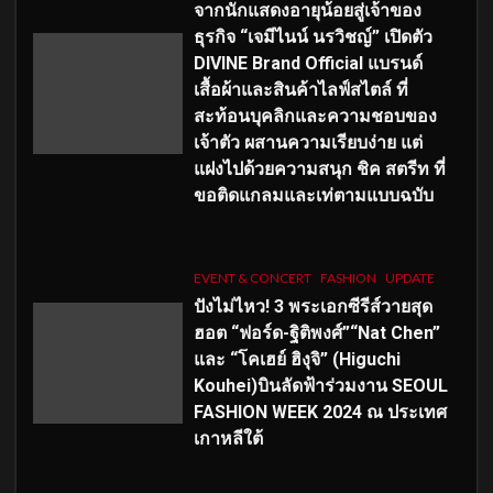
จากนักแสดงอายุน้อยสู่เจ้าของ
ธุรกิจ “เจมีไนน์ นรวิชญ์” เปิดตัว
DIVINE Brand Official แบรนด์
เสื้อผ้าและสินค้าไลฟ์สไตล์ ที่
สะท้อนบุคลิกและความชอบของ
เจ้าตัว ผสานความเรียบง่าย แต่
แฝงไปด้วยความสนุก ชิค สตรีท ที่
ขอติดแกลมและเท่ตามแบบฉบับ
EVENT & CONCERT
FASHION
UPDATE
ปังไม่ไหว! 3 พระเอกซีรีส์วายสุด
ฮอต “ฟอร์ด-ฐิติพงศ์”“Nat Chen”
และ “โคเฮย์ ฮิงุจิ” (Higuchi
Kouhei)บินลัดฟ้าร่วมงาน SEOUL
FASHION WEEK 2024 ณ ประเทศ
เกาหลีใต้