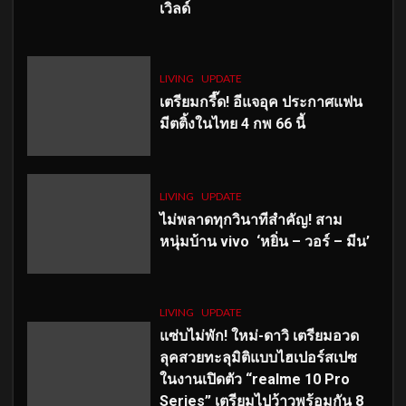
เวิลด์
LIVING
UPDATE
เตรียมกรี๊ด! อีแจอุค ประกาศแฟน
มีตติ้งในไทย 4 กพ 66 นี้
LIVING
UPDATE
ไม่พลาดทุกวินาทีสำคัญ
! สาม
หนุ่มบ้าน vivo ‘หยิ่น – วอร์ – มีน’
LIVING
UPDATE
แซ่บไม่พัก! ใหม่-ดาวิ เตรียมอวด
ลุคสวยทะลุมิติแบบไฮเปอร์สเปซ
ในงานเปิดตัว “realme 10 Pro
Series” เตรียมไปว้าวพร้อมกัน 8