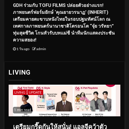
GDH ร่วมกับ TOFU FILMS ปล่อยตัวอย่างแรก!
ภาพยนตร์ฟอร์มยักษ์ ‘คุณยายวรนาฏ’ (INHERIT)
เตรียมคายตะขาบหนังไทยในรอบปฐมทัศน์โลก ณ
เทศกาลภาพยนตร์นานาชาติโตรอนโต “จุ๋ย วรัทยา”
ทุ่มสุดชีวิต โกนหัวรับบทแม่ชี นำทีมนักแสดงประชัน
ความสยอง!
1 วัน ago
admin
LIVING
LIVING
UPDATE
1 min read
เตรียมกรี๊ดกันให้สนั่น! แอลจีคว้าตัว