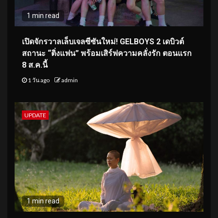
1 min read
เปิดจักรวาลเล็บเจลซีซันใหม่! GELBOYS 2 เดบิวต์
สถานะ “ติ่งแฟน” พร้อมเสิร์ฟความคลั่งรัก ตอนแรก
8 ส.ค.นี้
1 วัน ago
admin
UPDATE
1 min read