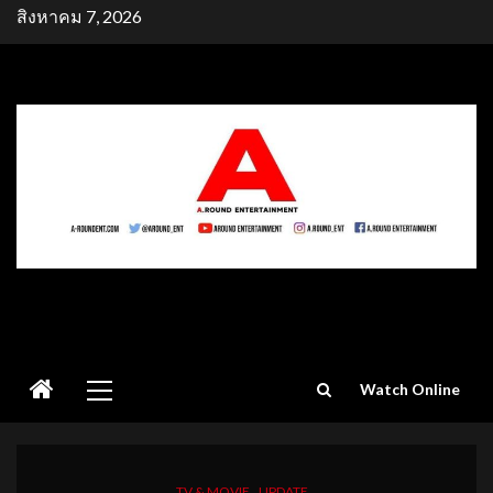
Skip
สิงหาคม 7, 2026
to
content
Primary
Watch Online
Menu
TV & MOVIE
UPDATE