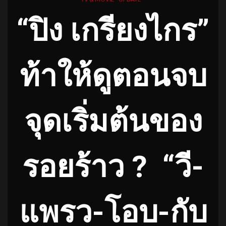
“ปิง เกรียงไกร”
ท้าให้ดู
ตอนจบ
จุดเริ่มต้นของ
รอยร้าว
?
“วี-
แพรว-โอบ-กับ