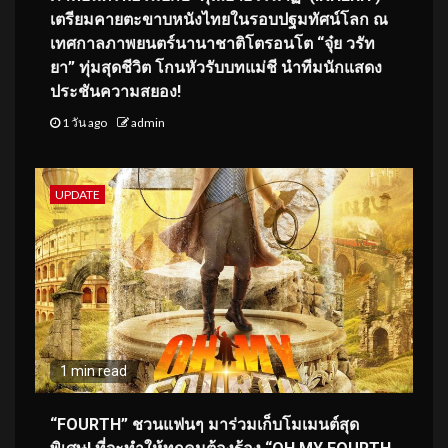
เตรียมคายตะขาบหนังไทยในรอบปฐมทัศน์โลก ณ
เทศกาลภาพยนตร์นานาชาติโตรอนโต “จุ๋ย วรัท
ยา” ทุ่มสุดชีวิต โกนหัวรับบทแม่ชี นำทีมนักแสดง
ประชันความสยอง!
1 วัน ago
admin
UPDATE
1 min read
“FOURTH” ชวนแฟนๆ มาร่วมเก็บโมเมนต์สุด