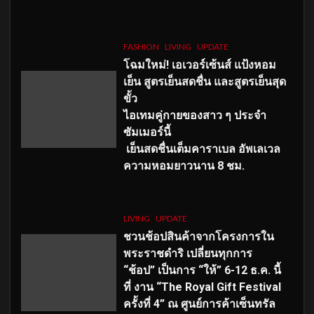
FASHION
LIVING
UPDATE
โฉมใหม่
! เอเวอร์เซ้นส์ แป้งหอม
เย็น สูตรเย็นสดชื่น และสูตรเย็นสุด
ขั้ว
ไอเทมคู่กายของสาว ๆ ประจำ
ซัมเมอร์นี้
เย็นสดชื่นเต็มคาราเบล อัพเลเวล
ความหอมยาวนาน
8
ชม.
LIVING
UPDATE
ชวนช้อปสินค้าจากโครงการใน
พระราชดำริ เปลี่ยนทุกการ
“ช้อป” เป็นการ “ให้” 6-12 ธ.ค. นี้
ที่ งาน “The Royal Gift Festival
ครั้งที่ 4” ณ ศูนย์การค้าเซ็นทรัล