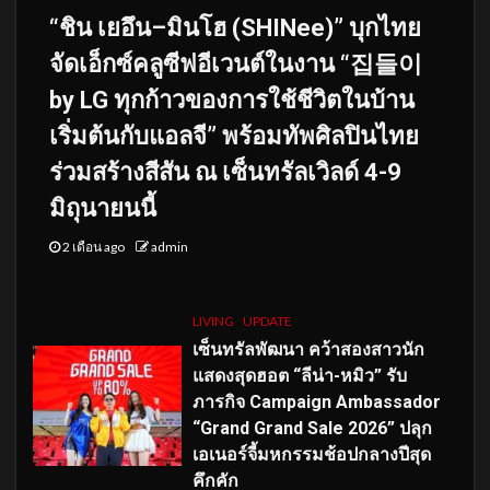
“ชิน เยอึน–มินโฮ (SHINee)” บุกไทย
จัดเอ็กซ์คลูซีฟอีเวนต์ในงาน “집들이
by LG ทุกก้าวของการใช้ชีวิตในบ้าน
เริ่มต้นกับแอลจี” พร้อมทัพศิลปินไทย
ร่วมสร้างสีสัน ณ เซ็นทรัลเวิลด์ 4-9
มิถุนายนนี้
2 เดือน ago
admin
LIVING
UPDATE
เซ็นทรัลพัฒนา คว้าสองสาวนัก
แสดงสุดฮอต “ลีน่า-หมิว” รับ
ภารกิจ Campaign Ambassador
“Grand Grand Sale 2026” ปลุก
เอเนอร์จี้มหกรรมช้อปกลางปีสุด
คึกคัก