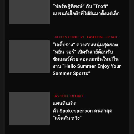
“ฟอร์ด ฐิติพงษ์” กับ “Trofi”
แบรนด์เสื้อผ้าที่ใฝ่ฝันมาตั้งแต่เด็ก
EVENT & CONCERT
FASHION
UPDATE
“เลดี้ปราง” ควงสองหนุ่มสุดฮอต
“หยิ่น-วอร์” เปิดรันเวย์ต้อนรับ
ซัมเมอร์ด้วย คอลเลกชั่นใหม่!ใน
งาน “Hello Summer Enjoy Your
Summer Sports”
FASHION
UPDATE
แพนทีนเปิด
ตัว
Spokesperson คนล่าสุด
“แจ็คสัน หวัง”