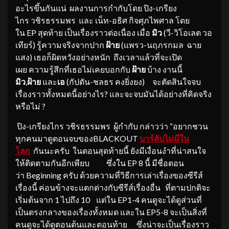
อะไรขึ้นกันแน่ ผลงานการกำกับโดย ปิง-เกรียง
ไกร วชิรธรรมพร และ เน็ท-อธิศ กิจศุภไพศาล โดย
ใน EP สุดท้าย เป็นเรื่องราวต่อเนื่อง เมื่อ
มิว
(วี-วิโอเลต วอ
เทียร์) รู้ความจริงจากปาก
ฝ้าย
(แพรว-นฤภรกมล ฉาย
แสง) เธอก็ผิดหวังอย่างหนัก ถึงเวลาแล้วที่จะเปิด
เผย ความรู้สึกที่เธอไม่เคยบอกกับ
ฝ้าย
บ้าง งานนี้
มิว
,
ฝ้าย
และ
เอ
(กัปตัน-ชลธร คงยิ่งยง) จะตัดสินใจจบ
เรื่องราวทั้งหมดนี้อย่างไร? และจะจบมันได้อย่างที่คิดจริง
หรือไม่ ?
ปิง-เกรียงไกร วชิรธรรมพร ผู้กำกับ กล่าวว่า “อยากชวน
ทุกคนมาดูตอนจบของBLACKOUT
บาร์ลับไม่มีใน
โลก
กันนะครับ ในตอนสุดท้ายนี้ ยังมีเงื่อนงำที่น่าสนใจ
ให้ติดตามกันอีกเพียบ ซึ่งใน EP 8 นี้ มีชื่อตอน
ว่า Beginning ครับ ด้วยความที่วิธีการเล่าเรื่องของซีรีส์
เรื่องนี้ ค่อนข้างจะแตกต่างกับซีรีส์เรื่องอื่น ที่ตามปกติจะ
เริ่มต้นจาก 1 ไปถึง 10 แต่ใน EP1-4 คนดูจะได้ดูส่วนที่
เป็นตรงกลางของเรื่องทั้งหมด และใน EP5-8 จะเป็นสิ่งที่
คนดูจะได้ดูตอนต้นและตอนท้าย ซึ่งน่าจะเป็นเรื่องราว