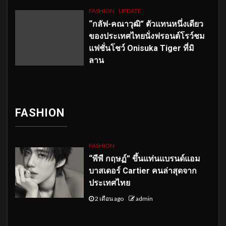
FASHION
UPDATE
“กลัฟ-คณาวุฒิ” ตัวแทนหนึ่งเดียว
ของประเทศไทยนั่งฟรอนต์โรว์ชม
แฟชั่นโชว์ Onisuka Tiger ที่มิ
ลาน
FASHION
FASHION
“พีพี กฤษฏ์” ขึ้นแท่นแบรนด์แอม
บาสเดอร์ Cartier คนล่าสุดจาก
ประเทศไทย
2 เดือน ago
admin