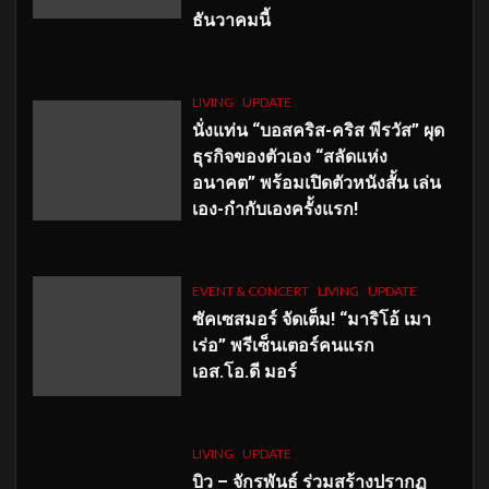
ธันวาคมนี้
LIVING
UPDATE
นั่งแท่น “บอสคริส-คริส พีรวัส” ผุด
ธุรกิจของตัวเอง “สลัดแห่ง
อนาคต” พร้อมเปิดตัวหนังสั้น เล่น
เอง-กำกับเองครั้งแรก!
EVENT & CONCERT
LIVING
UPDATE
ซัคเซสมอร์ จัดเต็ม
!
“มาริโอ้ เมา
เร่อ” พรีเซ็นเตอร์คนแรก
เอส
.โอ.ดี มอร์
LIVING
UPDATE
บิว – จักรพันธ์ ร่วมสร้างปรากฏ