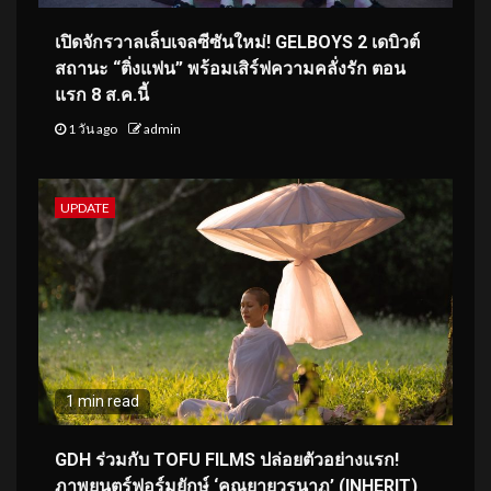
เปิดจักรวาลเล็บเจลซีซันใหม่! GELBOYS 2 เดบิวต์
สถานะ “ติ่งแฟน” พร้อมเสิร์ฟความคลั่งรัก ตอน
แรก 8 ส.ค.นี้
1 วัน ago
admin
UPDATE
1 min read
GDH ร่วมกับ TOFU FILMS ปล่อยตัวอย่างแรก!
ภาพยนตร์ฟอร์มยักษ์ ‘คุณยายวรนาฏ’ (INHERIT)