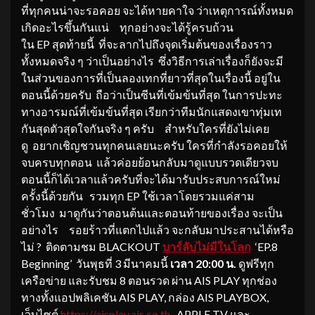
ที่ทุกคนน่าจะรอคอย จะได้หายคาใจ ว่าเหตุการณ์ทั้งหมด
เกิดอะไรขึ้นกันแน่ ทุกอย่างจะได้รู้ครบถ้วน
ใน EP สุดท้ายนี้ ที่จะลากไปถึงจุดเริ่มต้นของเรื่องราว
ทั้งหมดจริง ๆ ว่าเป็นอย่างไร ซึ่งวิธีการเล่าเรื่องก็ยังจะมี
ในส่วนของการที่เป็นลองเทกที่ยาวที่สุดในเรื่องนี้ อยู่ใน
ตอนนี้ด้วยครับ ถือว่าเป็นซีนที่เข้มข้นที่สุด ในการปะทะ
ทางอารมณ์ที่เข้มข้นที่สุด เรียกว่าทีมนักแสดงเขาทุ่มเท
กันสุดตัวสุดใจกันจริง ๆ ครับ สำหรับใครที่ยังไม่เคย
ดู อยากเชิญชวนทุกคนเลยนะครับ ใครที่กำลังรอคอยให้
จบครบทุกตอน แล้วค่อยย้อนกลับมาดูแบบรวดเดียวจบ
ตอนนี้ก็ได้เวลาแล้วครับที่จะได้มารับประสบการณ์ใหม่
ครั้งนี้ด้วยกัน รวมทุก EP ใช้เวลาโดยรวมแค่สาม
ชั่วโมง มาดูกันว่าตอนต้นและตอนท้ายของเรื่อง จะเป็น
อย่างไร รอยร้าวที่แตกไปแล้ว จะกลับมาประสานได้หรือ
ไม่ ? ติดตามชม BLACKOUT
บาร์ลับไม่มีในโลก
‘EP.8
Beginning’ วันพุธที่ 3 มีนาคมนี้
เวลา 20:00 น.
ดูฟรีทุก
เครือข่าย และรับชม 8 ตอนรวด ผ่าน AIS PLAY ทุกช่อง
ทางทั้งแอปพลิเคชัน AIS PLAY, กล่อง AIS PLAYBOX,
เว็บไซต์
https://aisplay.ais.co.th
, APPLE TV และ