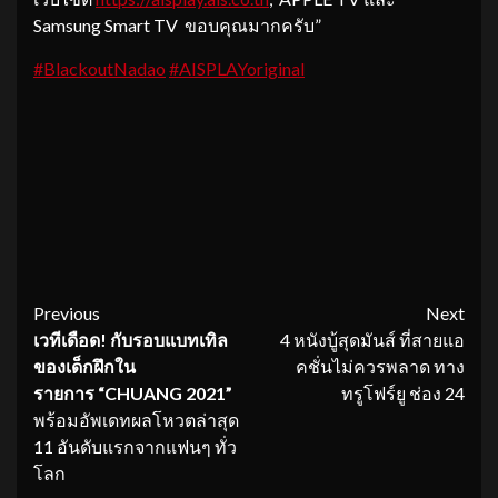
Samsung Smart TV ขอบคุณมากครับ”
#BlackoutNadao
#AISPLAYoriginal
Continue
Previous
Next
เวทีเดือด
! กับรอบแบทเทิล
4 หนังบู้สุดมันส์ ที่สายแอ
Reading
ของเด็กฝึกใน
คชั่นไม่ควรพลาด ทาง
รายการ “CHUANG 2021”
ทรูโฟร์ยู ช่อง 24
พร้อมอัพเดทผลโหวตล่าสุด
11 อันดับแรกจากแฟนๆ ทั่ว
โลก