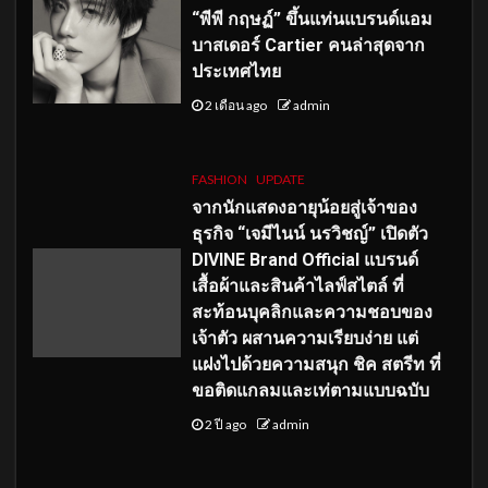
“พีพี กฤษฏ์” ขึ้นแท่นแบรนด์แอม
บาสเดอร์ Cartier คนล่าสุดจาก
ประเทศไทย
2 เดือน ago
admin
FASHION
UPDATE
จากนักแสดงอายุน้อยสู่เจ้าของ
ธุรกิจ “เจมีไนน์ นรวิชญ์” เปิดตัว
DIVINE Brand Official แบรนด์
เสื้อผ้าและสินค้าไลฟ์สไตล์ ที่
สะท้อนบุคลิกและความชอบของ
เจ้าตัว ผสานความเรียบง่าย แต่
แฝงไปด้วยความสนุก ชิค สตรีท ที่
ขอติดแกลมและเท่ตามแบบฉบับ
2 ปี ago
admin