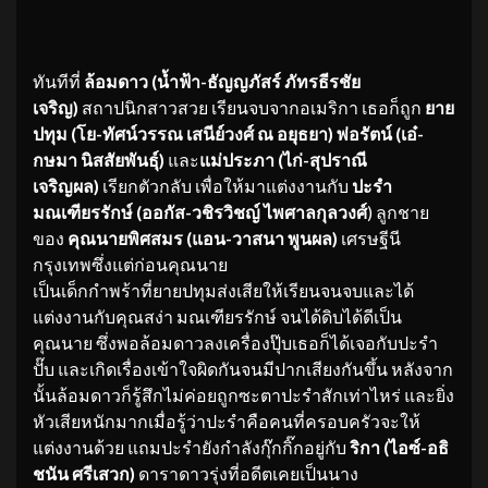
ทันทีที่
ล้อมดาว (น้ำฟ้า-ธัญญภัสร์ ภัทรธีรชัย
เจริญ)
สถาปนิกสาวสวย เรียนจบจากอเมริกา เธอก็ถูก
ยาย
ปทุม (โย-ทัศน์วรรณ เสนีย์วงศ์ ณ อยุธยา) พ่อรัตน์ (เอ๋-
กษมา นิสสัยพันธุ์)
และ
แม่ประภา
(ไก่-สุปราณี
เจริญผล)
เรียกตัวกลับ เพื่อให้มาแต่งงานกับ
ปะรำ
มณเฑียรรักษ์
(ออกัส-วชิรวิชญ์ ไพศาลกุลวงศ์
) ลูกชาย
ของ
คุณนายพิศสมร
(แอน-วาสนา พูนผล)
เศรษฐีนี
กรุงเทพซึ่งแต่ก่อนคุณนาย
เป็นเด็กกำพร้าที่ยายปทุมส่งเสียให้เรียนจนจบและได้
แต่งงานกับคุณสง่า มณเฑียรรักษ์ จนได้ดิบได้ดีเป็น
คุณนาย ซึ่งพอล้อมดาวลงเครื่องปุ๊บเธอก็ได้เจอกับปะรำ
ปั๊บ และเกิดเรื่องเข้าใจผิดกันจนมีปากเสียงกันขึ้น หลังจาก
นั้นล้อมดาวก็รู้สึกไม่ค่อยถูกซะตาปะรำสักเท่าไหร่ และยิ่ง
หัวเสียหนักมากเมื่อรู้ว่าปะรำคือคนที่ครอบครัวจะให้
แต่งงานด้วย แถมปะรำยังกำลังกุ๊กกิ๊กอยู่กับ
ริกา (ไอซ์-อธิ
ชนัน ศรีเสวก)
ดาราดาวรุ่งที่อดีตเคยเป็นนาง