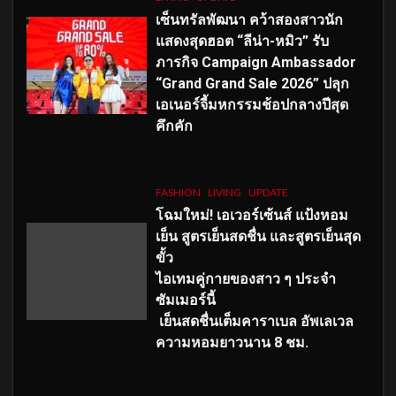
เซ็นทรัลพัฒนา คว้าสองสาวนัก
แสดงสุดฮอต “ลีน่า-หมิว” รับ
ภารกิจ Campaign Ambassador
“Grand Grand Sale 2026” ปลุก
เอเนอร์จี้มหกรรมช้อปกลางปีสุด
คึกคัก
FASHION
LIVING
UPDATE
โฉมใหม่
! เอเวอร์เซ้นส์ แป้งหอม
เย็น สูตรเย็นสดชื่น และสูตรเย็นสุด
ขั้ว
ไอเทมคู่กายของสาว ๆ ประจำ
ซัมเมอร์นี้
เย็นสดชื่นเต็มคาราเบล อัพเลเวล
ความหอมยาวนาน
8
ชม.