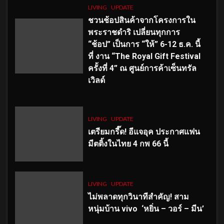
LIVING
UPDATE
ชวนช้อปสินค้าจากโครงการใน
พระราชดำริ เปลี่ยนทุกการ
“ช้อป” เป็นการ “ให้” 6-12 ธ.ค. นี้
ที่ งาน “The Royal Gift Festival
ครั้งที่ 4” ณ ศูนย์การค้าเซ็นทรัล
เวิลด์
LIVING
UPDATE
เตรียมกรี๊ด! อีแจอุค ประกาศแฟน
มีตติ้งในไทย 4 กพ 66 นี้
LIVING
UPDATE
ไม่พลาดทุกวินาทีสำคัญ
! สาม
หนุ่มบ้าน vivo ‘หยิ่น – วอร์ – มีน’