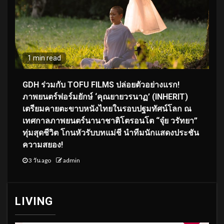
1 min read
GDH ร่วมกับ TOFU FILMS ปล่อยตัวอย่างแรก!
ภาพยนตร์ฟอร์มยักษ์ ‘คุณยายวรนาฏ’ (INHERIT)
เตรียมคายตะขาบหนังไทยในรอบปฐมทัศน์โลก ณ
เทศกาลภาพยนตร์นานาชาติโตรอนโต “จุ๋ย วรัทยา”
ทุ่มสุดชีวิต โกนหัวรับบทแม่ชี นำทีมนักแสดงประชัน
ความสยอง!
3 วัน ago
admin
LIVING