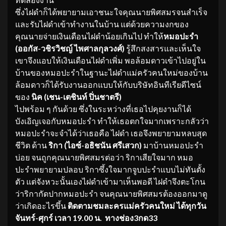
ซึ่งไฝดำก็ได้พยายามเอาชนะใจคุณนายพิศสมรจนสำเร็จ
และรับไฝดำเข้าทำงานในบ้าน แต่ด้วยความงกของ
คุณนายจ่ายเงินเดือนไฝดำน้อยเกินไป ทำให้
หมอปะรำ
(ออกัส-วชิรวิชญ์ ไพศาลกุลวงศ์)
รู้สึกสงสารและเห็นใจ
เขาจึงแอบให้เงินเดือนไฝดำเพิ่ม พอล้อมดาวเข้าไปอยู่ใน
บ้านของหมอปะรำในฐานะไฝดำแม่ครัวคนใหม่ของบ้าน
ล้อมดาวก็ได้รับงานออกแบบให้กับบริษัทอินทีเรียดีไซน์
ของ
นิค (เชน-เตชินท์ ปิ่นชาตรี)
ไปพร้อม ๆ กันด้วย
ซึ่งในระหว่างที่เธอไปคุยงานก็ได้
บังเอิญเจอกับหมอปะรำ ทำให้เธอตกใจมากเพราะกลัวว่า
หมอปะรำจะจำได้ว่าเธอคือ ไฝดำ เธอจึงพยายามหลบสุด
ชีวิต ด้าน
ริกา (ไอซ์-อธิชนัน ศรีเสวก)
มาบ้านหมอปะรำ
บ่อย จนถูกคุณนายพิศสมรต่อว่า ริกาเสียใจมาก หมอ
ปะรำพยายามปลอบ ริกาซึ้งใจมากจูบปะรำแบบไม่ทันตั้ง
ตัว แต่จังหวะนั้นเองไฝดำเข้ามาเห็นพอดี ไฝดำจึงตะโกน
ว่าริกากัดปากหมอปะรำ จนคุณนายพิศสมรต้องออกมาดู
ว่าเกิดอะไรขึ้น
ติดตามชมละครแม่ครัวคนใหม่ ได้ทุกวัน
จันทร์-ศุกร์ เวลา 19.00 น. ทางช่อง3กด33