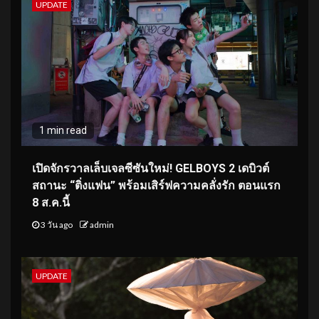
UPDATE
1 min read
เปิดจักรวาลเล็บเจลซีซันใหม่! GELBOYS 2 เดบิวต์
สถานะ “ติ่งแฟน” พร้อมเสิร์ฟความคลั่งรัก ตอนแรก
8 ส.ค.นี้
3 วัน ago
admin
UPDATE