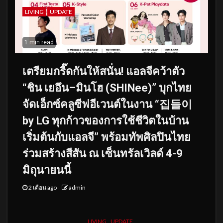
LIVING
UPDATE
1 min read
เตรียมกรี๊ดกันให้สนั่น! แอลจีคว้าตัว
“ชิน เยอึน–มินโฮ (SHINee)” บุกไทย
จัดเอ็กซ์คลูซีฟอีเวนต์ในงาน “집들이
by LG ทุกก้าวของการใช้ชีวิตในบ้าน
เริ่มต้นกับแอลจี” พร้อมทัพศิลปินไทย
ร่วมสร้างสีสัน ณ เซ็นทรัลเวิลด์ 4-9
มิถุนายนนี้
2 เดือน ago
admin
LIVING
UPDATE