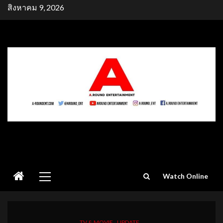
Skip
สิงหาคม 9, 2026
to
content
Primary
Watch Online
Menu
TV & MOVIE
UPDATE