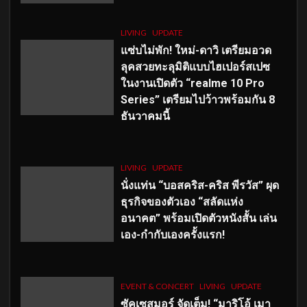
LIVING
UPDATE
แซ่บไม่พัก! ใหม่-ดาวิ เตรียมอวด
ลุคสวยทะลุมิติแบบไฮเปอร์สเปซ
ในงานเปิดตัว “realme 10 Pro
Series” เตรียมไปว้าวพร้อมกัน 8
ธันวาคมนี้
LIVING
UPDATE
นั่งแท่น “บอสคริส-คริส พีรวัส” ผุด
ธุรกิจของตัวเอง “สลัดแห่ง
อนาคต” พร้อมเปิดตัวหนังสั้น เล่น
เอง-กำกับเองครั้งแรก!
EVENT & CONCERT
LIVING
UPDATE
ซัคเซสมอร์ จัดเต็ม
!
“มาริโอ้ เมา