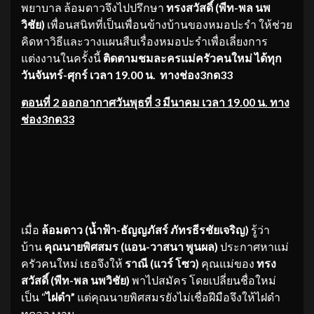
พยาบาล ล้อมดาวจึงไปปรึกษา
ทรงสวัสดิ์ (พีท-พล นพ
วิชัย)
เพื่อนสนิทที่เป็นเพื่อนข้างบ้านของหมอปะรำ ให้ช่วย
คิดหาวิธีและวางแผนสืบเรื่องหมอปะรำเพื่อเลี่ยงการ
แต่งงานในครั้งนี้
ติดตามชมละครแม่ครัวคนใหม่ ได้ทุก
วันจันทร์-ศุกร์ เวลา 19.00 น. ทางช่อง3กด33
ตอนที่ 2 ออกอากาศวันพุธที่ 3 มีนาคม เวลา 19.00 น. ทาง
ช่อง3กด33
เมื่อ
ล้อมดาว (
น้ำฟ้า-ธัญญภัสร์ ภัทรธีรชัยเจริญ)
รู้ว่า
บ้าน
คุณนายพิศสมร (
แอน-วาสนา พูนผล)
ประกาศหาแม่
ครัวคนใหม่ เธอจึงให้
ราณี (แวร์ โซว)
คุณแม่ของ
ทรง
สวัสดิ์ (พีท-พล นพวิชัย)
พาไปสมัคร โดยเปลี่ยนชื่อใหม่
เป็น “
ไฝดำ”
แต่คุณนายพิศสมรยังไม่เชื่อฝีมือจึงให้ไฝดำ
ทดลองงาน