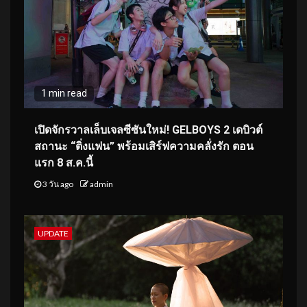
1 min read
เปิดจักรวาลเล็บเจลซีซันใหม่! GELBOYS 2 เดบิวต์
สถานะ “ติ่งแฟน” พร้อมเสิร์ฟความคลั่งรัก ตอน
แรก 8 ส.ค.นี้
3 วัน ago
admin
UPDATE