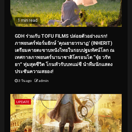
1 min read
GDH ร่วมกับ TOFU FILMS ปล่อยตัวอย่างแรก!
ภาพยนตร์ฟอร์มยักษ์ ‘คุณยายวรนาฏ’ (INHERIT)
เตรียมคายตะขาบหนังไทยในรอบปฐมทัศน์โลก ณ
เทศกาลภาพยนตร์นานาชาติโตรอนโต “จุ๋ย วรัท
ยา” ทุ่มสุดชีวิต โกนหัวรับบทแม่ชี นำทีมนักแสดง
ประชันความสยอง!
3 วัน ago
admin
UPDATE