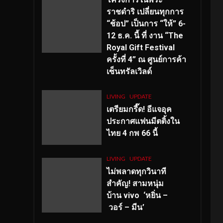
ราชดำริ เปลี่ยนทุกการ
“ช้อป” เป็นการ “ให้” 6-
12 ธ.ค. นี้ ที่ งาน “The
Royal Gift Festival
ครั้งที่ 4” ณ ศูนย์การค้า
เซ็นทรัลเวิลด์
LIVING
UPDATE
เตรียมกรี๊ด! อีแจอุค
ประกาศแฟนมีตติ้งใน
ไทย 4 กพ 66 นี้
LIVING
UPDATE
ไม่พลาดทุกวินาที
สำคัญ
! สามหนุ่ม
บ้าน vivo ‘หยิ่น –
วอร์ – มีน’