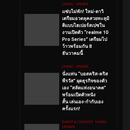
LIVING
UPDATE
แซ่บไม่พัก! ใหม่-ดาวิ
เตรียมอวดลุคสวยทะลุมิ
ติแบบไฮเปอร์สเปซใน
งานเปิดตัว “realme 10
Pro Series” เตรียมไป
ว้าวพร้อมกัน 8
ธันวาคมนี้
LIVING
UPDATE
นั่งแท่น “บอสคริส-คริส
พีรวัส” ผุดธุรกิจของตัว
เอง “สลัดแห่งอนาคต”
พร้อมเปิดตัวหนัง
สั้น เล่นเอง-กำกับเอง
ครั้งแรก!
EVENT & CONCERT
LIVING
UPDATE