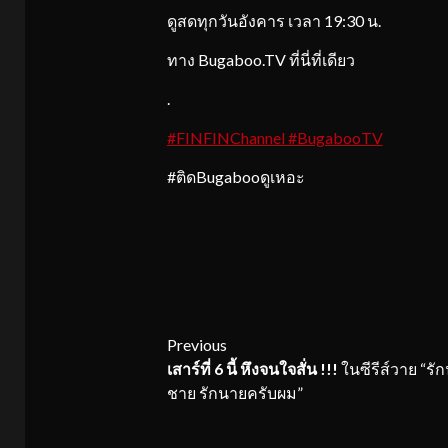
ดูสดทุกวันอังคาร เวลา 19:30 น.
ทาง Bugaboo.TV ที่นี่ที่เดียว
.
#FINFINChannel #BugabooTV
#ติดBugabooดูเหอะ
Continue
Previous
เสาร์ที่
6 นี้ หึงจนใจสั่น !!!
ในซีรีส์วาย “รั
Reading
ชาย รักนายครับผม”