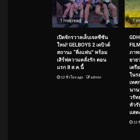
1 min read
1 m
เปิดจักรวาลเล็บเจลซีซัน
GDH 
ใหม่! GELBOYS 2 เดบิวต์
FILM
สถานะ “ติ่งแฟน” พร้อม
ภาพย
เสิร์ฟความคลั่งรัก ตอน
ยายว
แรก 8 ส.ค.นี้
เตร
ในร
12 ชั่วโมง ago
admin
เทศ
นานา
วรัทย
หัวร
แสด
12 ช