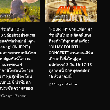
in read
1 min read
ร่วมกับ TOFU
“FOURTH” ชวนแฟนๆ มา
S ปล่อยตัวอย่างแรก!
ร่วมเก็บโมเมนต์สุดพิเศษ!
นตร์ฟอร์มยักษ์ ‘คุณ
ที่จะทำให้ทุกคนต้องร้อง
รนาฏ’ (INHERIT)
“OH MY FOURTH
ียมคายตะขาบหนังไทย
CONCERT” งานคอนเสิร์ต
อบปฐมทัศน์โลก ณ
เดี่ยวครั้งยิ่งใหญ่สุด
กาลภาพยนตร์
มหัศจรรย์ 3 วัน 16-17-18
ชาติโตรอนโต “จุ๋ย
ตุลาคมนี้ ปักหมุดกดบัตร
า” ทุ่มสุดชีวิต โกน
16 สิงหาคมนี้!!
ับบทแม่ชี นำทีมนัก
1 วัน ago
admin
งประชันความสยอง!
ั่วโมง ago
admin