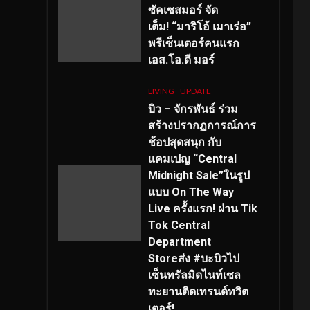
ซัคเซสมอร์ จัด
เต็ม
!
“มาริโอ้ เมาเร่อ”
พรีเซ็นเตอร์คนแรก
เอส
.โอ.ดี มอร์
LIVING
UPDATE
บิว – จักรพันธ์ ร่วม
สร้างปรากฏการณ์การ
ช้อปสุดสนุก กับ
แคมเปญ “Central
Midnight Sale”ในรูป
แบบ On The Way
Live ครั้งแรก! ผ่าน Tik
Tok Central
Department
Storeส่ง #บะบิวไป
เซ็นทรัลมิดไนท์เซล
ทะยานติดเทรนด์ทวิต
เตอร์!