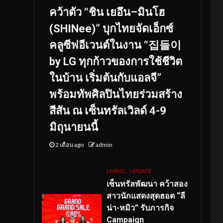
คว้าตัว “ชิน เยอึน–มินโฮ
(SHINee)” บุกไทยจัดเอ็กซ์
คลูซีฟอีเวนต์ในงาน “집들이
by LG ทุกก้าวของการใช้ชีวิต
ในบ้าน เริ่มต้นกับแอลจี”
พร้อมทัพศิลปินไทยร่วมสร้าง
สีสัน ณ เซ็นทรัลเวิลด์ 4-9
มิถุนายนนี้
2 เดือน ago
admin
LIVING
UPDATE
เซ็นทรัลพัฒนา คว้าสอง
สาวนักแสดงสุดฮอต “ลี
น่า-หมิว” รับภารกิจ
Campaign