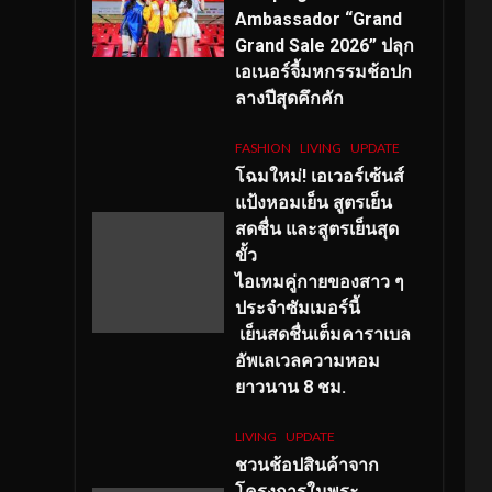
Ambassador “Grand
Grand Sale 2026” ปลุก
เอเนอร์จี้มหกรรมช้อปก
ลางปีสุดคึกคัก
FASHION
LIVING
UPDATE
โฉมใหม่
! เอเวอร์เซ้นส์
แป้งหอมเย็น สูตรเย็น
สดชื่น และสูตรเย็นสุด
ขั้ว
ไอเทมคู่กายของสาว ๆ
ประจำซัมเมอร์นี้
เย็นสดชื่นเต็มคาราเบล
อัพเลเวลความหอม
ยาวนาน
8
ชม.
LIVING
UPDATE
ชวนช้อปสินค้าจาก
โครงการในพระ