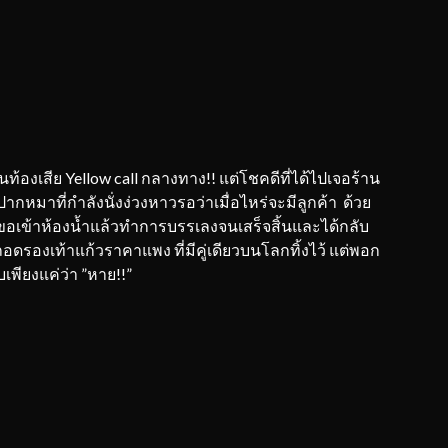
นท้องเสีย Yellow call กลางทาง!! แต่โชคดีที่ได้ไปเจอร้าน
หมาที่กำลังนั่งง่วงหาวรอว่าเมื่อไหร่จะมีลูกค้า ด้วย
อเข้าห้องน้ำแล้วทำการบรรเลงจนเสร็จสิ้นและได้กลับ
อดรองเท้าแก้วราคาแพง ที่มีคู่เดียวบนโลกทิ้งไว้ แต่พอก
พียงแค่ว่า ”หาย!!”