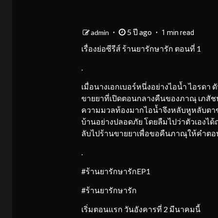
5 ปี ago
admin
1 min read
เรื่องย่อซีรีส์ ร้านยารักษารัก ตอนที่ 1
.
เมื่อนางเอกเบอร์หนึ่งอย่างไอน้ำ ไอรดา ดั
ขายยาที่เปิดตอนกลางคืนของภาณุ เภสัชปาก
ความมวลท้องมากไอน้ำจึงหลับหูหลับตาข
บ้านอย่างปลอดภัย โดยลืมไปว่าตัวเองได้ถ
ลับไปร้านขายยาเพื่อขอคืนภาณุให้คำตอบเ
.
#ร้านยารักษารักEP1
#ร้านยารักษารัก
เริ่มตอนแรก วันอังคารที่ 2 มีนาคมนี้