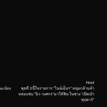
Next
กนะน้อง
พุธที่ 3 นี้ในรายการ “ไนน์เอ็นฯ” หนุ่มกล้ามล่ำ
หล่อแซ่บ “นิว-วงศกร”มาให้ฟิน ในช่วง “เปิดเป๋า
ซุปตาร์”