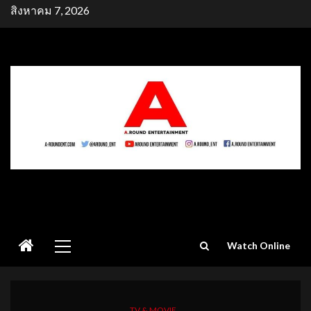
Skip
สิงหาคม 7, 2026
to
content
Primary
Watch Online
Menu
TV & MOVIE