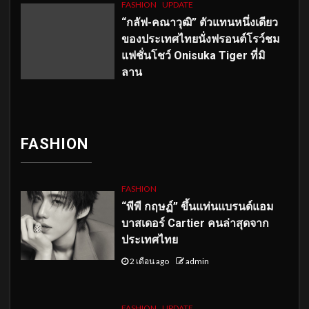
FASHION
UPDATE
“กลัฟ-คณาวุฒิ” ตัวแทนหนึ่งเดียว
ของประเทศไทยนั่งฟรอนต์โรว์ชม
แฟชั่นโชว์ Onisuka Tiger ที่มิ
ลาน
FASHION
FASHION
“พีพี กฤษฏ์” ขึ้นแท่นแบรนด์แอม
บาสเดอร์ Cartier คนล่าสุดจาก
ประเทศไทย
2 เดือน ago
admin
FASHION
UPDATE