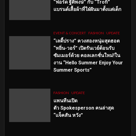
“ฟอร์ด ฐิติพงษ์” กับ “Trofi”
แบรนด์เสื้อผ้าที่ใฝ่ฝันมาตั้งแต่เด็ก
EVENT & CONCERT
FASHION
UPDATE
“เลดี้ปราง” ควงสองหนุ่มสุดฮอต
“หยิ่น-วอร์” เปิดรันเวย์ต้อนรับ
ซัมเมอร์ด้วย คอลเลกชั่นใหม่!ใน
งาน “Hello Summer Enjoy Your
Summer Sports”
FASHION
UPDATE
แพนทีนเปิด
ตัว
Spokesperson คนล่าสุด
“แจ็คสัน หวัง”