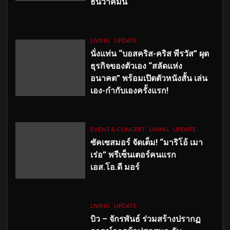
ธันวาคมนี้
LIVING
UPDATE
นั่งแท่น “บอสคริส-คริส พีรวัส” ผุด
ธุรกิจของตัวเอง “สลัดแห่ง
อนาคต” พร้อมเปิดตัวหนังสั้น เล่น
เอง-กำกับเองครั้งแรก!
EVENT & CONCERT
LIVING
UPDATE
ซัคเซสมอร์ จัดเต็ม
!
“มาริโอ้ เมา
เร่อ” พรีเซ็นเตอร์คนแรก
เอส
.โอ.ดี มอร์
LIVING
UPDATE
บิว – จักรพันธ์ ร่วมสร้างปรากฏ