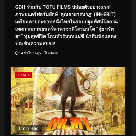
GDH ร่วมกับ TOFU FILMS ปล่อยตัวอย่างแรก!
ภาพยนตร์ฟอร์มยักษ์ ‘คุณยายวรนาฏ’ (INHERIT)
เตรียมคายตะขาบหนังไทยในรอบปฐมทัศน์โลก ณ
เทศกาลภาพยนตร์นานาชาติโตรอนโต “จุ๋ย วรัท
ยา” ทุ่มสุดชีวิต โกนหัวรับบทแม่ชี นำทีมนักแสดง
ประชันความสยอง!
14 ชั่วโมง ago
admin
UPDATE
1 min read