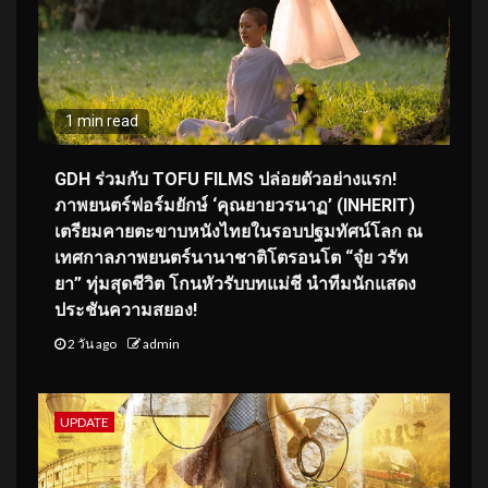
1 min read
GDH ร่วมกับ TOFU FILMS ปล่อยตัวอย่างแรก!
ภาพยนตร์ฟอร์มยักษ์ ‘คุณยายวรนาฏ’ (INHERIT)
เตรียมคายตะขาบหนังไทยในรอบปฐมทัศน์โลก ณ
เทศกาลภาพยนตร์นานาชาติโตรอนโต “จุ๋ย วรัท
ยา” ทุ่มสุดชีวิต โกนหัวรับบทแม่ชี นำทีมนักแสดง
ประชันความสยอง!
2 วัน ago
admin
UPDATE