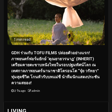
1 min read
GDH ร่วมกับ TOFU FILMS ปล่อยตัวอย่างแรก!
ภาพยนตร์ฟอร์มยักษ์ ‘คุณยายวรนาฏ’ (INHERIT)
เตรียมคายตะขาบหนังไทยในรอบปฐมทัศน์โลก ณ
เทศกาลภาพยนตร์นานาชาติโตรอนโต “จุ๋ย วรัทยา”
ทุ่มสุดชีวิต โกนหัวรับบทแม่ชี นำทีมนักแสดงประชัน
ความสยอง!
2 วัน ago
admin
LIVING