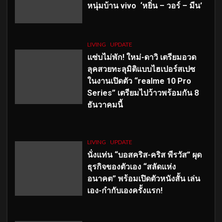
หนุ่มบ้าน vivo ‘หยิ่น – วอร์ – มีน’
LIVING
UPDATE
แซ่บไม่พัก! ใหม่-ดาวิ เตรียมอวด
ลุคสวยทะลุมิติแบบไฮเปอร์สเปซ
ในงานเปิดตัว “realme 10 Pro
Series” เตรียมไปว้าวพร้อมกัน 8
ธันวาคมนี้
LIVING
UPDATE
นั่งแท่น “บอสคริส-คริส พีรวัส” ผุด
ธุรกิจของตัวเอง “สลัดแห่ง
อนาคต” พร้อมเปิดตัวหนังสั้น เล่น
เอง-กำกับเองครั้งแรก!