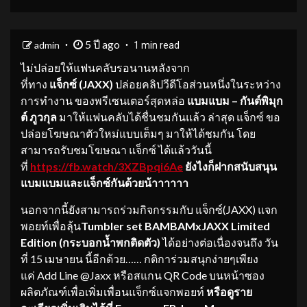
5 ปี ago
admin
1 min read
ไม่ปล่อยให้แฟนคลับรอนานหลังจาก
ที่ทาง
แจ
็กซ์
(
JAXX)
ปล่อยคลิปวีดีโอส่วนหนึ่งในระหว่าง
การทำงาน ของพรีเซนเตอร์สุดหล่อ
แบมแบม
–
กันต์
พิ
มุก
ต์
ภูวกุล
มาให้แฟนคลับได้ชื่นชมกันแล้ว ล่าสุด แจ็กซ์ ขอ
ปล่อยโฆษณาตัวใหม่แบบเต็มๆ มาให้ได้ชมกัน โดย
สามารถรับชมโฆษณา แจ็กซ์ ได้แล้ววันนี้
ที่
https://fb.watch/
3
XZBpqi
6
Ae
ยังไงก็
ฝากสนับสนุน
แบมแบม
และแจ
็กซ์
กันด้วยน้า
าาาาา
​นอกจากนี้ยังสามารถร่วมกิจกรรมกับ แจ็กซ์(JAXX) แจก
พอยท์เพื่อลุ้น
Tumbler set
BAMBAMxJAXX
Limited
Edition
(กระบอกน้ำพกติดตัว)
ได้อย่างต่อเนื่องจนถึง วัน
ที่ 15 เมษายน นี้อีกด้วย…… กติการ่วมสนุกง่ายๆเพียง
แค่ Add Line @Jaxx หรือสแกน QR Code บนหน้าซอง
ผลิตภัณฑ์เพื่อเพิ่มเพื่อนแจ็กซ์แจกพอยท์
หรือดูราย