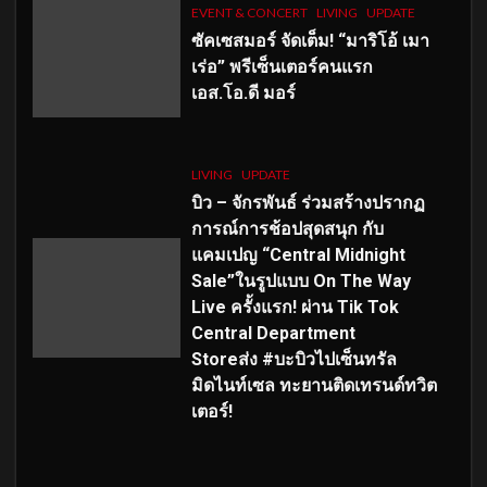
EVENT & CONCERT
LIVING
UPDATE
ซัคเซสมอร์ จัดเต็ม
!
“มาริโอ้ เมา
เร่อ” พรีเซ็นเตอร์คนแรก
เอส
.โอ.ดี มอร์
LIVING
UPDATE
บิว – จักรพันธ์ ร่วมสร้างปรากฏ
การณ์การช้อปสุดสนุก กับ
แคมเปญ “Central Midnight
Sale”ในรูปแบบ On The Way
Live ครั้งแรก! ผ่าน Tik Tok
Central Department
Storeส่ง #บะบิวไปเซ็นทรัล
มิดไนท์เซล ทะยานติดเทรนด์ทวิต
เตอร์!