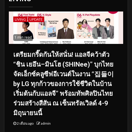
LIVING
UPDATE
1 min read
เตรียมกรี๊ดกันให้สนั่น! แอลจีคว้าตัว
“ชิน เยอึน–มินโฮ (SHINee)” บุกไทย
จัดเอ็กซ์คลูซีฟอีเวนต์ในงาน “집들이
by LG ทุกก้าวของการใช้ชีวิตในบ้าน
เริ่มต้นกับแอลจี” พร้อมทัพศิลปินไทย
ร่วมสร้างสีสัน ณ เซ็นทรัลเวิลด์ 4-9
มิถุนายนนี้
2 เดือน ago
admin