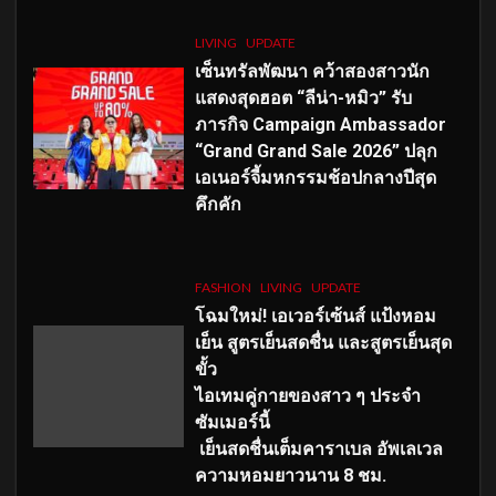
LIVING
UPDATE
เซ็นทรัลพัฒนา คว้าสองสาวนัก
แสดงสุดฮอต “ลีน่า-หมิว” รับ
ภารกิจ Campaign Ambassador
“Grand Grand Sale 2026” ปลุก
เอเนอร์จี้มหกรรมช้อปกลางปีสุด
คึกคัก
FASHION
LIVING
UPDATE
โฉมใหม่
! เอเวอร์เซ้นส์ แป้งหอม
เย็น สูตรเย็นสดชื่น และสูตรเย็นสุด
ขั้ว
ไอเทมคู่กายของสาว ๆ ประจำ
ซัมเมอร์นี้
เย็นสดชื่นเต็มคาราเบล อัพเลเวล
ความหอมยาวนาน
8
ชม.