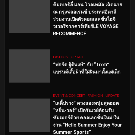
คิมเบอร์ลี่ แอน โวลเทมัส เฉิดฉาย
ณ กรุงฟลอเรนซ์ ประเทศอิตาลี
ร่วมงานเปิดตัวคอลเลคชั่นไฮจิ
วเวลรีจากคาร์เทียร์LE VOYAGE
RECOMMENCÉ
FASHION
UPDATE
“ฟอร์ด ฐิติพงษ์” กับ “Trofi”
แบรนด์เสื้อผ้าที่ใฝ่ฝันมาตั้งแต่เด็ก
EVENT & CONCERT
FASHION
UPDATE
“เลดี้ปราง” ควงสองหนุ่มสุดฮอต
“หยิ่น-วอร์” เปิดรันเวย์ต้อนรับ
ซัมเมอร์ด้วย คอลเลกชั่นใหม่!ใน
งาน “Hello Summer Enjoy Your
Summer Sports”