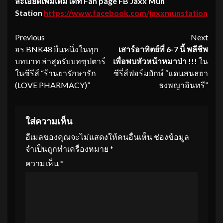
ละเอียดเพิ่มเติมได้ที่
Fan page FB Jaxx Mun
Station
https://www.facebook.com/jaxxmunstation
Continue
Previous
Next
อร BNK48 ยืนหนึ่งในทุก
เสาร์อาทิตย์ที่
6-7 นี้ พลีชีพ
Reading
บทบาท ล่าสุดรับบทซุปตาร์
เพื่อพบหัวหน้าหมาป่า !!!
ใน
ในซีรีส์ “ร้านยารักษารัก
ซีรี่ส์ฟอร์มยักษ์ “แดนสนธยา
(LOVE PHARMACY)”
ธงพญาอินทรี”
ใส่ความเห็น
อีเมลของคุณจะไม่แสดงให้คนอื่นเห็น
ช่องข้อมูล
จำเป็นถูกทำเครื่องหมาย
*
ความเห็น
*