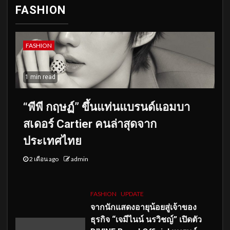
FASHION
FASHION
1 min read
“พีพี กฤษฏ์” ขึ้นแท่นแบรนด์แอมบา
สเดอร์ Cartier คนล่าสุดจาก
ประเทศไทย
2 เดือน ago
admin
FASHION
UPDATE
จากนักแสดงอายุน้อยสู่เจ้าของ
ธุรกิจ “เจมีไนน์ นรวิชญ์” เปิดตัว