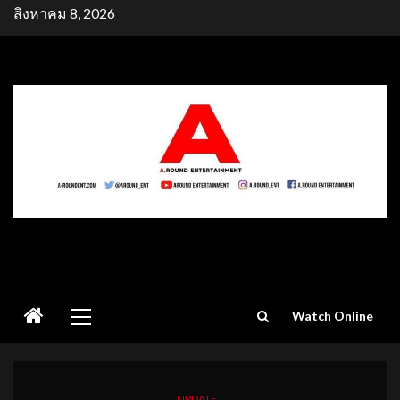
Skip
สิงหาคม 8, 2026
to
content
Primary
Watch Online
Menu
UPDATE