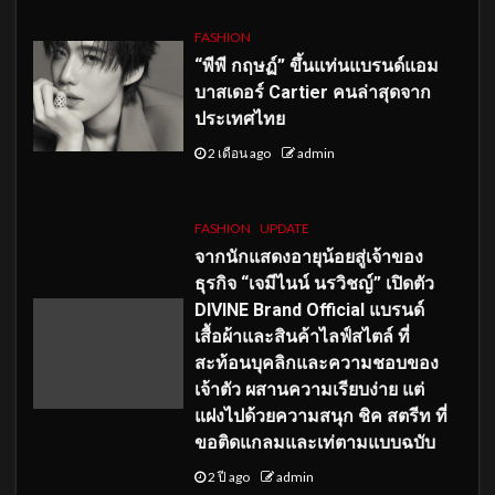
FASHION
“พีพี กฤษฏ์” ขึ้นแท่นแบรนด์แอม
บาสเดอร์ Cartier คนล่าสุดจาก
ประเทศไทย
2 เดือน ago
admin
FASHION
UPDATE
จากนักแสดงอายุน้อยสู่เจ้าของ
ธุรกิจ “เจมีไนน์ นรวิชญ์” เปิดตัว
DIVINE Brand Official แบรนด์
เสื้อผ้าและสินค้าไลฟ์สไตล์ ที่
สะท้อนบุคลิกและความชอบของ
เจ้าตัว ผสานความเรียบง่าย แต่
แฝงไปด้วยความสนุก ชิค สตรีท ที่
ขอติดแกลมและเท่ตามแบบฉบับ
2 ปี ago
admin