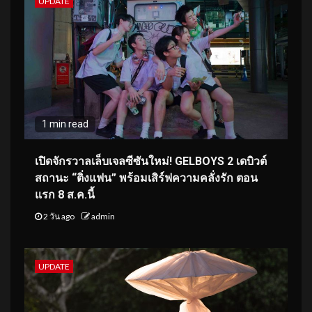
UPDATE
1 min read
เปิดจักรวาลเล็บเจลซีซันใหม่! GELBOYS 2 เดบิวต์
สถานะ “ติ่งแฟน” พร้อมเสิร์ฟความคลั่งรัก ตอน
แรก 8 ส.ค.นี้
2 วัน ago
admin
UPDATE