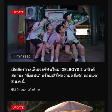
UPDATE
1 min read
เปิดจักรวาลเล็บเจลซีซันใหม่! GELBOYS 2 เดบิวต์
สถานะ “ติ่งแฟน” พร้อมเสิร์ฟความคลั่งรัก ตอนแรก
8 ส.ค.นี้
2 วัน ago
admin
UPDATE