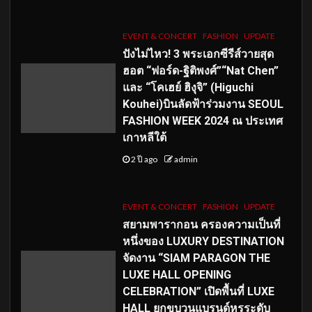
EVENT & CONCERT
FASHION
UPDATE
ปังไม่ไหว! 3 พระเอกซีรีส์วายสุด
ฮอต “ฟอร์ด-ฐิติพงศ์”“Nat Chen”
และ “โคเฮย์ ฮิงุจิ” (Higuchi
Kouhei)บินลัดฟ้าร่วมงาน SEOUL
FASHION WEEK 2024 ณ ประเทศ
เกาหลีใต้
2 ปี ago
admin
EVENT & CONCERT
FASHION
UPDATE
สยามพารากอน ครองความเป็นที่
หนึ่งของ LUXURY DESTINATION
จัดงาน “SIAM PARAGON THE
LUXE HALL OPENING
CELEBRATION” เปิดพื้นที่ LUXE
HALL ยกขบวนแบรนด์หรูระดับ