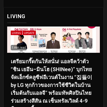
LIVING
LIVING
UPDATE
1 min read
เตรียมกรี๊ดกันให้สนั่น! แอลจีคว้าตัว
“ชิน เยอึน–มินโฮ (SHINee)” บุกไทย
จัดเอ็กซ์คลูซีฟอีเวนต์ในงาน “집들이
by LG ทุกก้าวของการใช้ชีวิตในบ้าน
เริ่มต้นกับแอลจี” พร้อมทัพศิลปินไทย
ร่วมสร้างสีสัน ณ เซ็นทรัลเวิลด์ 4-9