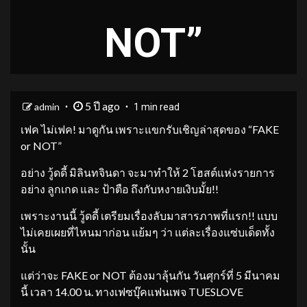
NOT”
5 ปี ago
admin
1 min read
เฟค ไม่เฟค! มาดูกัน เพราะแขกรับเชิญล่าสุดของ “FAKE
or NOT”
อย่าง วู้ดดี้ มิลินทจินดา จะมาทำให้ 2 โฮสต์แห่งรายการ
อย่าง ลูกเกด และ ป้าตือ ถึงกับหงายเงิบมั้ย!!
เพราะงานนี้ วู้ดดี้ เตรียมเรื่องลับมาสารภาพที่แรก!! แบบ
ไม่เคยเผยที่ไหนมาก่อน แย้มๆ ว่า แต่ละเรื่องแซ่บเด็ดทั้ง
นั้น
แต่ว่าจะ FAKE or NOT ต้องมาลุ้นกัน วันศุกร์ที่ 5 มีนาคม
นี้ เวลา 14.00 น. ทางเฟซบุ๊คแฟนเพจ TUESLOVE