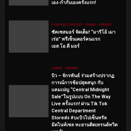
เอง-กำกับเองครั้งแรก!
EVENT & CONCERT
LIVING
UPDATE
ซัคเซสมอร์ จัดเต็ม
!
“มาริโอ้ เมา
เร่อ” พรีเซ็นเตอร์คนแรก
เอส
.โอ.ดี มอร์
LIVING
UPDATE
บิว – จักรพันธ์ ร่วมสร้างปรากฏ
การณ์การช้อปสุดสนุก กับ
แคมเปญ “Central Midnight
Sale”ในรูปแบบ On The Way
Live ครั้งแรก! ผ่าน Tik Tok
Central Department
Storeส่ง #บะบิวไปเซ็นทรัล
มิดไนท์เซล ทะยานติดเทรนด์ทวิต