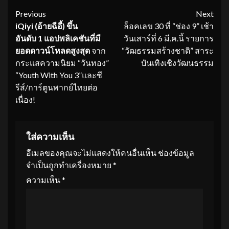
Continue
Previous
Next
iQiyi (อ้ายฉีอี้) ขึ้น
ล็อคเลข 30 ที่ “ช่อง 9” เช้า
Reading
อันดับ 1 แอปพลิเคชันที่มี
วันเสาร์ที่ 6 มี.ค.นี้ รายการ
ยอดดาวน์โหลดสูงสุด
จาก
“วัฒธรรมสร้างชาติ” สาระ
กระแสความนิยม “วันทอง”
บันเทิงเชิงวัฒนธรรม
“Youth With You 3”และซี
รีส์/การ์ตูนพากย์ไทยต่อ
เนื่อง!
ใส่ความเห็น
อีเมลของคุณจะไม่แสดงให้คนอื่นเห็น
ช่องข้อมูล
จำเป็นถูกทำเครื่องหมาย
*
ความเห็น
*