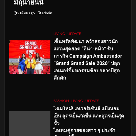
มิถุนายนนี้
2 เดือน ago
admin
LIVING
UPDATE
เซ็นทรัลพัฒนา คว้าสองสาวนัก
แสดงสุดฮอต “ลีน่า-หมิว” รับ
ภารกิจ Campaign Ambassador
“Grand Grand Sale 2026” ปลุก
เอเนอร์จี้มหกรรมช้อปกลางปีสุด
คึกคัก
FASHION
LIVING
UPDATE
โฉมใหม่
! เอเวอร์เซ้นส์ แป้งหอม
เย็น สูตรเย็นสดชื่น และสูตรเย็นสุด
ขั้ว
ไอเทมคู่กายของสาว ๆ ประจำ