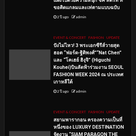
แฝงไปด้วยความสนุก ชิค สตรีท ที่
ขอติดแกลมและเท่ตามแบบฉบับ
2 ปี ago
admin
EVENT & CONCERT
FASHION
UPDATE
ปังไม่ไหว! 3 พระเอกซีรีส์วายสุด
ฮอต “ฟอร์ด-ฐิติพงศ์”“Nat Chen”
และ “โคเฮย์ ฮิงุจิ” (Higuchi
Kouhei)บินลัดฟ้าร่วมงาน SEOUL
FASHION WEEK 2024 ณ ประเทศ
เกาหลีใต้
2 ปี ago
admin
EVENT & CONCERT
FASHION
UPDATE
สยามพารากอน ครองความเป็นที่
หนึ่งของ LUXURY DESTINATION
จัดงาน “SIAM PARAGON THE