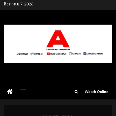
Skip
สิงหาคม 7, 2026
to
content
Primary
Watch Online
Menu
TV & MOVIE
UPDATE