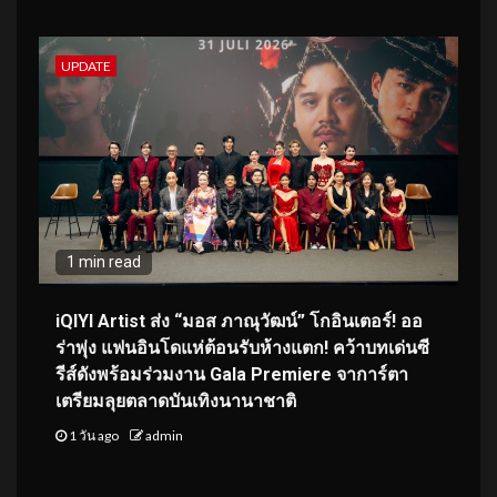
UPDATE
1 min read
iQIYI Artist ส่ง “มอส ภาณุวัฒน์” โกอินเตอร์! ออ
ร่าพุ่ง แฟนอินโดแห่ต้อนรับห้างแตก! คว้าบทเด่นซี
รีส์ดังพร้อมร่วมงาน Gala Premiere จาการ์ตา
เตรียมลุยตลาดบันเทิงนานาชาติ
1 วัน ago
admin