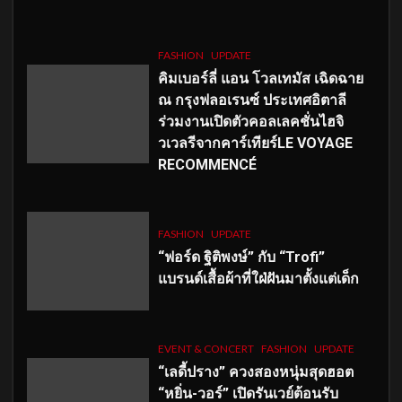
FASHION
UPDATE
คิมเบอร์ลี่ แอน โวลเทมัส เฉิดฉาย
ณ กรุงฟลอเรนซ์ ประเทศอิตาลี
ร่วมงานเปิดตัวคอลเลคชั่นไฮจิ
วเวลรีจากคาร์เทียร์LE VOYAGE
RECOMMENCÉ
FASHION
UPDATE
“ฟอร์ด ฐิติพงษ์” กับ “Trofi”
แบรนด์เสื้อผ้าที่ใฝ่ฝันมาตั้งแต่เด็ก
EVENT & CONCERT
FASHION
UPDATE
“เลดี้ปราง” ควงสองหนุ่มสุดฮอต
“หยิ่น-วอร์” เปิดรันเวย์ต้อนรับ