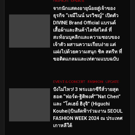
FASHION
UPDATE
จากนักแสดงอายุน้อยสู่เจ้าของ
ธุรกิจ “เจมีไนน์ นรวิชญ์” เปิดตัว
DIVINE Brand Official แบรนด์
เสื้อผ้าและสินค้าไลฟ์สไตล์ ที่
สะท้อนบุคลิกและความชอบของ
เจ้าตัว ผสานความเรียบง่าย แต่
แฝงไปด้วยความสนุก ชิค สตรีท ที่
ขอติดแกลมและเท่ตามแบบฉบับ
EVENT & CONCERT
FASHION
UPDATE
ปังไม่ไหว! 3 พระเอกซีรีส์วายสุด
ฮอต “ฟอร์ด-ฐิติพงศ์”“Nat Chen”
และ “โคเฮย์ ฮิงุจิ” (Higuchi
Kouhei)บินลัดฟ้าร่วมงาน SEOUL
FASHION WEEK 2024 ณ ประเทศ
เกาหลีใต้