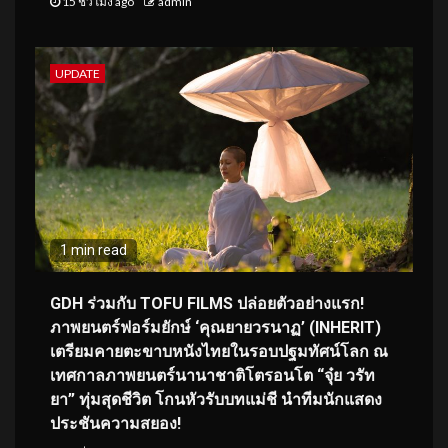
15 ชั่วโมง ago
admin
UPDATE
1 min read
GDH ร่วมกับ TOFU FILMS ปล่อยตัวอย่างแรก!
ภาพยนตร์ฟอร์มยักษ์ ‘คุณยายวรนาฏ’ (INHERIT)
เตรียมคายตะขาบหนังไทยในรอบปฐมทัศน์โลก ณ
เทศกาลภาพยนตร์นานาชาติโตรอนโต “จุ๋ย วรัท
ยา” ทุ่มสุดชีวิต โกนหัวรับบทแม่ชี นำทีมนักแสดง
ประชันความสยอง!