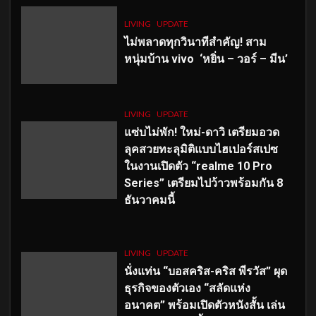
LIVING
UPDATE
ไม่พลาดทุกวินาทีสำคัญ
! สาม
หนุ่มบ้าน vivo ‘หยิ่น – วอร์ – มีน’
LIVING
UPDATE
แซ่บไม่พัก! ใหม่-ดาวิ เตรียมอวด
ลุคสวยทะลุมิติแบบไฮเปอร์สเปซ
ในงานเปิดตัว “realme 10 Pro
Series” เตรียมไปว้าวพร้อมกัน 8
ธันวาคมนี้
LIVING
UPDATE
นั่งแท่น “บอสคริส-คริส พีรวัส” ผุด
ธุรกิจของตัวเอง “สลัดแห่ง
อนาคต” พร้อมเปิดตัวหนังสั้น เล่น