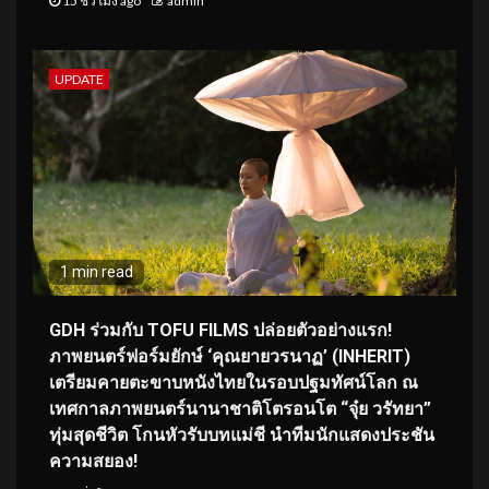
15 ชั่วโมง ago
admin
UPDATE
1 min read
GDH ร่วมกับ TOFU FILMS ปล่อยตัวอย่างแรก!
ภาพยนตร์ฟอร์มยักษ์ ‘คุณยายวรนาฏ’ (INHERIT)
เตรียมคายตะขาบหนังไทยในรอบปฐมทัศน์โลก ณ
เทศกาลภาพยนตร์นานาชาติโตรอนโต “จุ๋ย วรัทยา”
ทุ่มสุดชีวิต โกนหัวรับบทแม่ชี นำทีมนักแสดงประชัน
ความสยอง!