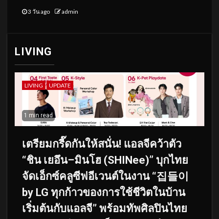
3 วัน ago
admin
LIVING
LIVING
UPDATE
1 min read
เตรียมกรี๊ดกันให้สนั่น! แอลจีคว้าตัว
“ชิน เยอึน–มินโฮ (SHINee)” บุกไทย
จัดเอ็กซ์คลูซีฟอีเวนต์ในงาน “집들이
by LG ทุกก้าวของการใช้ชีวิตในบ้าน
เริ่มต้นกับแอลจี” พร้อมทัพศิลปินไทย