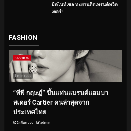
มิดไนท์เซล ทะยานติดเทรนด์ทวิต
เตอร์!
FASHION
FASHION
1 min read
“พีพี กฤษฏ์” ขึ้นแท่นแบรนด์แอมบา
สเดอร์ Cartier คนล่าสุดจาก
ประเทศไทย
2 เดือน ago
admin