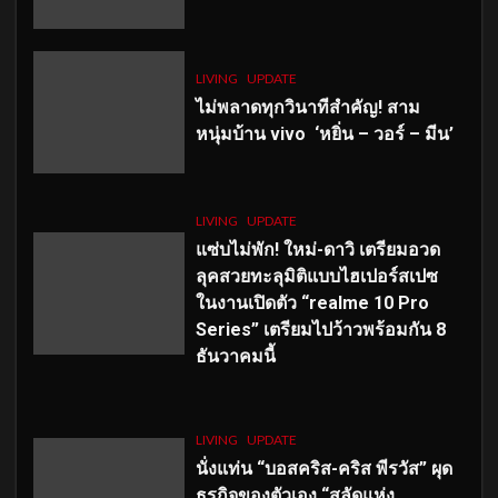
LIVING
UPDATE
ไม่พลาดทุกวินาทีสำคัญ
! สาม
หนุ่มบ้าน vivo ‘หยิ่น – วอร์ – มีน’
LIVING
UPDATE
แซ่บไม่พัก! ใหม่-ดาวิ เตรียมอวด
ลุคสวยทะลุมิติแบบไฮเปอร์สเปซ
ในงานเปิดตัว “realme 10 Pro
Series” เตรียมไปว้าวพร้อมกัน 8
ธันวาคมนี้
LIVING
UPDATE
นั่งแท่น “บอสคริส-คริส พีรวัส” ผุด
ธุรกิจของตัวเอง “สลัดแห่ง