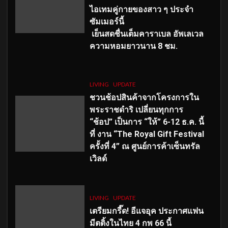
ไอเทมคู่กายของสาว ๆ ประจำ
ซัมเมอร์นี้
เย็นสดชื่นเต็มคาราเบล อัพเลเวล
ความหอมยาวนาน
8
ชม.
LIVING
UPDATE
ชวนช้อปสินค้าจากโครงการใน
พระราชดำริ เปลี่ยนทุกการ
“ช้อป” เป็นการ “ให้” 6-12 ธ.ค. นี้
ที่ งาน “The Royal Gift Festival
ครั้งที่ 4” ณ ศูนย์การค้าเซ็นทรัล
เวิลด์
LIVING
UPDATE
เตรียมกรี๊ด! อีแจอุค ประกาศแฟน
มีตติ้งในไทย 4 กพ 66 นี้