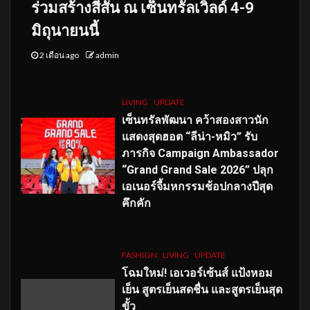
ร่วมสร้างสีสัน ณ เซ็นทรัลเวิลด์ 4-9
มิถุนายนนี้
2 เดือน ago
admin
LIVING
UPDATE
เซ็นทรัลพัฒนา คว้าสองสาวนัก
แสดงสุดฮอต “ลีน่า-หมิว” รับ
ภารกิจ Campaign Ambassador
“Grand Grand Sale 2026” ปลุก
เอเนอร์จี้มหกรรมช้อปกลางปีสุด
คึกคัก
FASHION
LIVING
UPDATE
โฉมใหม่
! เอเวอร์เซ้นส์ แป้งหอม
เย็น สูตรเย็นสดชื่น และสูตรเย็นสุด
ขั้ว