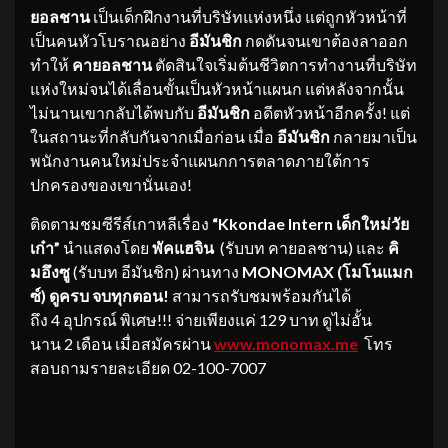
ยอลชาน
เป็นเด็กฝึกงานที่บริษัทแห่งหนึ่ง แต่ถูกหัวหน้าที่
เป็นคนหัวโบราณอย่าง
อีมันชิก
กดดันจนเขาต้องลาออก
ทำให้
คายอลชาน
ตัดสินใจเริ่มต้นชีวิตการทำงานที่บริษัท
แห่งใหม่จนได้เลื่อนขั้นเป็นหัวหน้าแผนก แต่หลังจากนั้น
ไม่นานเขากลับได้พบกับ
อีมันชิก
อดีตหัวหน้าอีกครั้ง! แต่
ในสถานะที่กลับกันจากเมื่อก่อน เมื่อ
อีมันชิก
กลายมาเป็น
พนักงานคนใหม่ประจำแผนกการตลาดภายใต้การ
ปกครองของเขานั่นเอง!
ติดตามชมซีรีส์เกาหลีเรื่อง
“Kkondae Intern เด็กใหม่วัย
เก๋า”
นำแสดงโดย
พัคแฮจิน
(รับบท คายอลชาน)
และ
คิ
มอึงซู
(รับบท อีมันชิก)
ผ่านทาง
MONOMAX (โมโนแมก
ซ์)
ดูครบ จบทุกตอน!
สามารถรับชมพร้อมกันได้
ถึง 4 อุปกรณ์ พิเศษ!!! จ่ายเพียงแค่ 129 บาท ดูไม่อั้น
นาน 2 เดือน เมื่อสมัครผ่าน
www.monomax.me
โทร
สอบถามรายละเอียด 02-100-7007