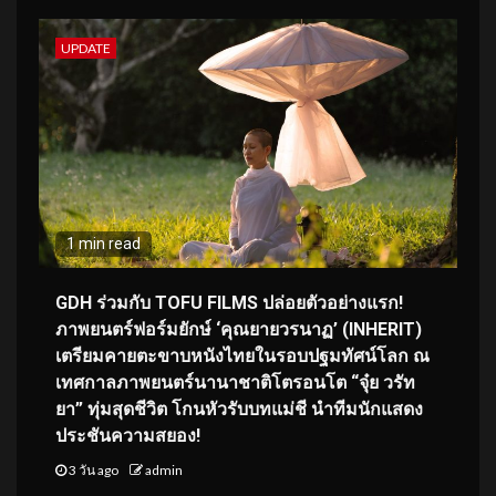
UPDATE
1 min read
GDH ร่วมกับ TOFU FILMS ปล่อยตัวอย่างแรก!
ภาพยนตร์ฟอร์มยักษ์ ‘คุณยายวรนาฏ’ (INHERIT)
เตรียมคายตะขาบหนังไทยในรอบปฐมทัศน์โลก ณ
เทศกาลภาพยนตร์นานาชาติโตรอนโต “จุ๋ย วรัท
ยา” ทุ่มสุดชีวิต โกนหัวรับบทแม่ชี นำทีมนักแสดง
ประชันความสยอง!
3 วัน ago
admin