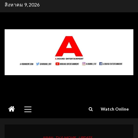
Skip
สิงหาคม 9, 2026
to
content
Primary
Watch Online
Menu
ASIAN
TV & MOVIE
UPDATE