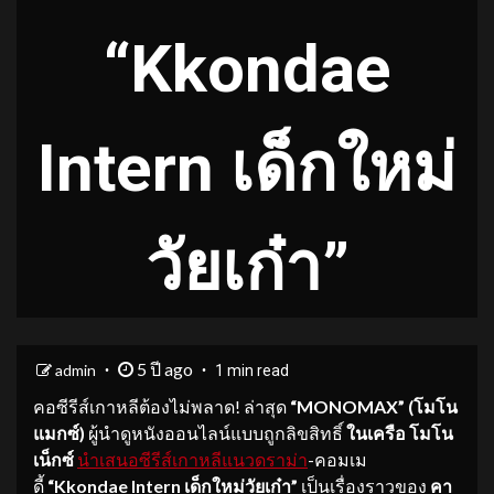
“Kkondae
Intern เด็กใหม่
วัยเก๋า”
5 ปี ago
admin
1 min read
คอซีรีส์เกาหลีต้องไม่พลาด! ล่าสุด
“
MONOMAX” (โมโน
แมกซ์)
ผู้นำดูหนังออนไลน์แบบถูกลิขสิทธิ์
ในเครือ โมโน
เน็กซ์
นำเสนอซีรีส์เกาหลีแนวดราม่า
-คอมเม
ดี้
“
Kkondae Intern เด็กใหม่วัยเก๋า
”
เป็นเรื่องราวของ
คา