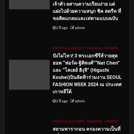
เจ้าตัว ผสานความเรียบง่าย แต่
แฝงไปด้วยความสนุก ชิค สตรีท ที่
ขอติดแกลมและเท่ตามแบบฉบับ
2 ปี ago
admin
EVENT & CONCERT
FASHION
UPDATE
ปังไม่ไหว! 3 พระเอกซีรีส์วายสุด
ฮอต “ฟอร์ด-ฐิติพงศ์”“Nat Chen”
และ “โคเฮย์ ฮิงุจิ” (Higuchi
Kouhei)บินลัดฟ้าร่วมงาน SEOUL
FASHION WEEK 2024 ณ ประเทศ
เกาหลีใต้
2 ปี ago
admin
EVENT & CONCERT
FASHION
UPDATE
สยามพารากอน ครองความเป็นที่