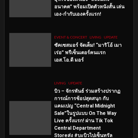
อนาคต” พร้อมเปิดตัวหนังสั้น เล่น
เอง-กำกับเองครั้งแรก!
EVENT & CONCERT
LIVING
UPDATE
ซัคเซสมอร์ จัดเต็ม
!
“มาริโอ้ เมา
เร่อ” พรีเซ็นเตอร์คนแรก
เอส
.โอ.ดี มอร์
LIVING
UPDATE
บิว – จักรพันธ์ ร่วมสร้างปรากฏ
การณ์การช้อปสุดสนุก กับ
แคมเปญ “Central Midnight
Sale”ในรูปแบบ On The Way
Live ครั้งแรก! ผ่าน Tik Tok
Central Department
Storeส่ง #บะบิวไปเซ็นทรัล