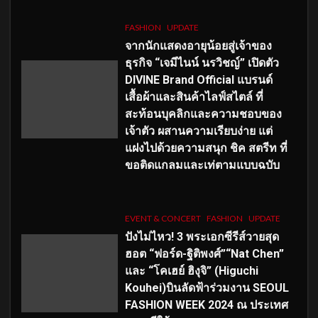
FASHION
UPDATE
จากนักแสดงอายุน้อยสู่เจ้าของ
ธุรกิจ “เจมีไนน์ นรวิชญ์” เปิดตัว
DIVINE Brand Official แบรนด์
เสื้อผ้าและสินค้าไลฟ์สไตล์ ที่
สะท้อนบุคลิกและความชอบของ
เจ้าตัว ผสานความเรียบง่าย แต่
แฝงไปด้วยความสนุก ชิค สตรีท ที่
ขอติดแกลมและเท่ตามแบบฉบับ
EVENT & CONCERT
FASHION
UPDATE
ปังไม่ไหว! 3 พระเอกซีรีส์วายสุด
ฮอต “ฟอร์ด-ฐิติพงศ์”“Nat Chen”
และ “โคเฮย์ ฮิงุจิ” (Higuchi
Kouhei)บินลัดฟ้าร่วมงาน SEOUL
FASHION WEEK 2024 ณ ประเทศ