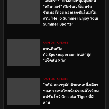
“เลดี้ปราง” ควงสองหนุ่มสุดฮอต
“หยิ่น-วอร์” เปิดรันเวย์ต้อนรับ
ซัมเมอร์ด้วย คอลเลกชั่นใหม่!ใน
งาน “Hello Summer Enjoy Your
Summer Sports”
FASHION
UPDATE
แพนทีนเปิด
ตัว
Spokesperson คนล่าสุด
“แจ็คสัน หวัง”
FASHION
UPDATE
“กลัฟ-คณาวุฒิ” ตัวแทนหนึ่งเดียว
ของประเทศไทยนั่งฟรอนต์โรว์ชม
แฟชั่นโชว์ Onisuka Tiger ที่มิ
ลาน