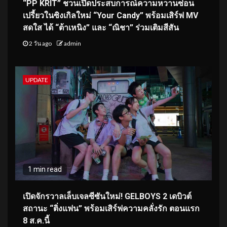
“PP KRIT” ชวนเปิดประสบการณ์ความหวานซ่อน
เปรี้ยวในซิงเกิลใหม่ “Your Candy” พร้อมเสิร์ฟ MV
สดใส ได้ “ต้าเหนิง” และ “ณิชา” ร่วมเติมสีสัน
2 วัน ago
admin
UPDATE
1 min read
เปิดจักรวาลเล็บเจลซีซันใหม่! GELBOYS 2 เดบิวต์
สถานะ “ติ่งแฟน” พร้อมเสิร์ฟความคลั่งรัก ตอนแรก
8 ส.ค.นี้