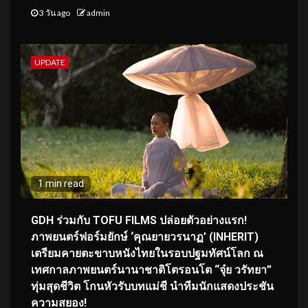
3 วัน ago
admin
UPDATE
1 min read
GDH ร่วมกับ TOFU FILMS ปล่อยตัวอย่างแรก!
ภาพยนตร์ฟอร์มยักษ์ ‘คุณยายวรนาฏ’ (INHERIT)
เตรียมคายตะขาบหนังไทยในรอบปฐมทัศน์โลก ณ
เทศกาลภาพยนตร์นานาชาติโตรอนโต “จุ๋ย วรัทยา”
ทุ่มสุดชีวิต โกนหัวรับบทแม่ชี นำทีมนักแสดงประชัน
ความสยอง!