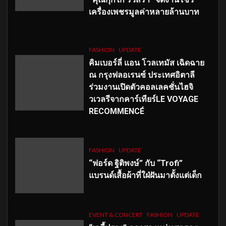
เครื่องเพชรมูลค่าหลายล้านบาท
FASHION
UPDATE
คิมเบอร์ลี่ แอน โวลเทมัส เฉิดฉาย
ณ กรุงฟลอเรนซ์ ประเทศอิตาลี
ร่วมงานเปิดตัวคอลเลคชั่นไฮจิ
วเวลรีจากคาร์เทียร์LE VOYAGE
RECOMMENCÉ
FASHION
UPDATE
“ฟอร์ด ฐิติพงษ์” กับ “Trofi”
แบรนด์เสื้อผ้าที่ใฝ่ฝันมาตั้งแต่เด็ก
EVENT & CONCERT
FASHION
UPDATE