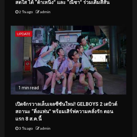
สดใส ได้ “ต้าเหนิง” และ “ณิชา” ร่วมเติมสีสัน
2 วัน ago
admin
UPDATE
1 min read
เปิดจักรวาลเล็บเจลซีซันใหม่! GELBOYS 2 เดบิวต์
สถานะ “ติ่งแฟน” พร้อมเสิร์ฟความคลั่งรัก ตอน
แรก 8 ส.ค.นี้
3 วัน ago
admin