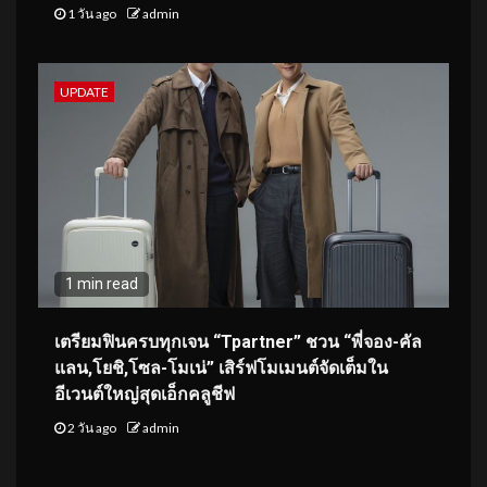
1 วัน ago
admin
UPDATE
1 min read
เตรียมฟินครบทุกเจน “Tpartner” ชวน “พี่จอง-คัล
แลน,โยชิ,โซล-โมเน่” เสิร์ฟโมเมนต์จัดเต็มใน
อีเวนต์ใหญ่สุดเอ็กคลูชีฟ
2 วัน ago
admin