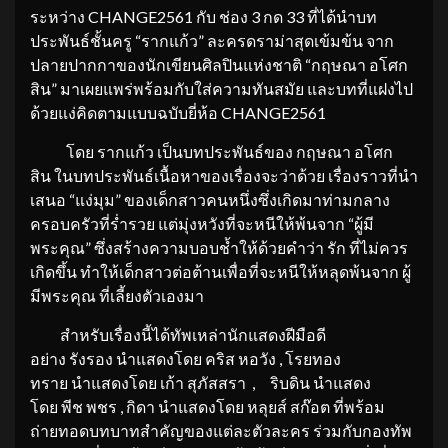
ระหว่าง CHANGE2561 กับ ช่อง 3 กด 33 ที่ได้นำบท
ประพันธ์ชั้นครู “รากแก้ว” ละครดราม่าสุดเข้มข้น จาก
ปลายปากกาของนักเขียนศิลปินแห่งชาติ “กฤษณา อโศก
สิน” มาเผยแพร่พร้อมกับใส่ความทันสมัย และบทที่แฝงไป
ด้วยแง่คิดตามแบบฉบับยี่ห้อ CHANGE2561
โดย รากแก้ว เป็นบทประพันธ์ของ กฤษณา อโศก
สิน ในบทประพันธ์เนื้อหาของเรื่องจะว่าด้วย เรื่องราวที่นำ
เสนอ “แง่มุม” ของเด็กสาวคนหนึ่งซึ่งเกิดมาท่ามกลาง
ครอบครัวที่ร่ำรวย แต่มุ่งหวังที่จะหนีให้พ้นจาก “ผู้มี
พระคุณ” ซึ่งสร้างความบอบช้ำให้ด้วยคำว่า รัก ที่ไม่ควร
เกิดขึ้น ทำให้เด็กสาวต่อต้านเพื่อที่จะหนีให้หลุดพ้นจาก ผู้
มีพระคุณ ที่เลี้ยงตัวเองมา
สำหรับเรื่องนี้ได้ทัพเหล่านักแสดงฝีมือดี
อย่าง รังรอง นำแสดงโดย คริส หอวัง , โรยทอง
ทราย นำแสดงโดย เก้า สุภัสสรา , ริบดิน นำแสดง
โดย พีช พชร , กิดา นำแสดงโดย หลุยส์ สก๊อต ที่พร้อม
ถ่ายทอดบทบาทสำคัญของแต่ละตัวละคร ร่วมกับกองทัพ