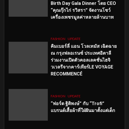
Birth Day Gala Dinner โดย CEO
“คุณกุ๊กไก่ รวิสรา” จัดงานโชว์
เครื่องเพชรมูลค่าหลายล้านบาท
FASHION
UPDATE
คิมเบอร์ลี่ แอน โวลเทมัส เฉิดฉาย
ณ กรุงฟลอเรนซ์ ประเทศอิตาลี
ร่วมงานเปิดตัวคอลเลคชั่นไฮจิ
วเวลรีจากคาร์เทียร์LE VOYAGE
RECOMMENCÉ
FASHION
UPDATE
“ฟอร์ด ฐิติพงษ์” กับ “Trofi”
แบรนด์เสื้อผ้าที่ใฝ่ฝันมาตั้งแต่เด็ก