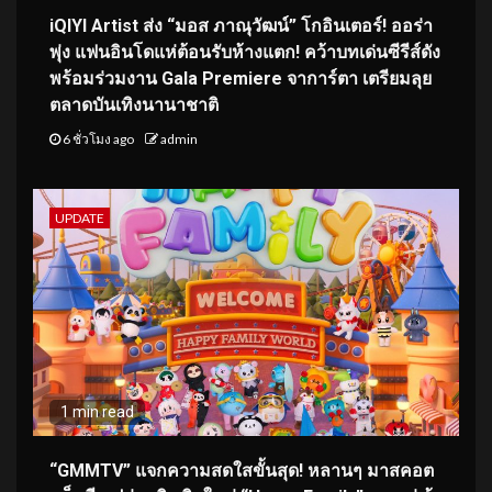
iQIYI Artist ส่ง “มอส ภาณุวัฒน์” โกอินเตอร์! ออร่า
พุ่ง แฟนอินโดแห่ต้อนรับห้างแตก! คว้าบทเด่นซีรีส์ดัง
พร้อมร่วมงาน Gala Premiere จาการ์ตา เตรียมลุย
ตลาดบันเทิงนานาชาติ
6 ชั่วโมง ago
admin
UPDATE
1 min read
“GMMTV” แจกความสดใสขั้นสุด! หลานๆ มาสคอต