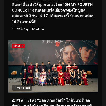
พิเศษ! ที่จะทำให้ทุกคนต้องร้อง “OH MY FOURTH
CONCERT” งานคอนเสิร์ตเดี่ยวครั้งยิ่งใหญ่สุด
มหัศจรรย์ 3 วัน 16-17-18 ตุลาคมนี้ ปักหมุดกดบัตร
16 สิงหาคมนี้!!
5 ชั่วโมง ago
admin
UPDATE
1 min read
iQIYI Artist ส่ง “มอส ภาณุวัฒน์” โกอินเตอร์! ออ