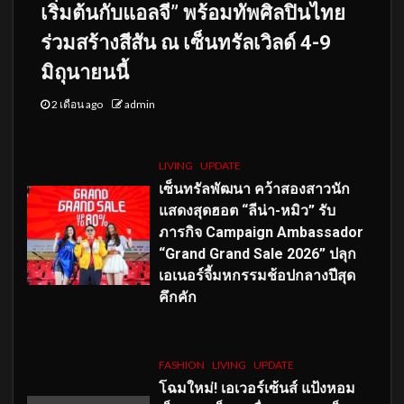
เริ่มต้นกับแอลจี” พร้อมทัพศิลปินไทย
ร่วมสร้างสีสัน ณ เซ็นทรัลเวิลด์ 4-9
มิถุนายนนี้
2 เดือน ago
admin
LIVING
UPDATE
เซ็นทรัลพัฒนา คว้าสองสาวนัก
แสดงสุดฮอต “ลีน่า-หมิว” รับ
ภารกิจ Campaign Ambassador
“Grand Grand Sale 2026” ปลุก
เอเนอร์จี้มหกรรมช้อปกลางปีสุด
คึกคัก
FASHION
LIVING
UPDATE
โฉมใหม่
! เอเวอร์เซ้นส์ แป้งหอม