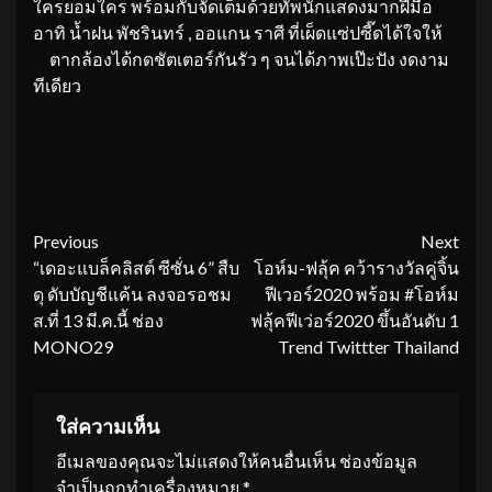
ใครยอมใคร พร้อมกับจัดเต็มด้วยทัพนักแสดงมากฝีมือ
อาทิ น้ำฝน พัชรินทร์ , ออแกน ราศี ที่เผ็ดแซ่ปซี๊ดได้ใจให้
ตากล้องได้กดชัตเตอร์กันรัว ๆ จนได้ภาพเป๊ะปัง งดงาม
ทีเดียว
Continue
Previous
Next
“เดอะแบล็คลิสต์ ซีซั่น 6” สืบ
โอห์ม-ฟลุ้ค คว้ารางวัลคู่จิ้น
Reading
ดุ ดับบัญชีแค้น ลงจอรอชม
ฟีเวอร์2020 พร้อม #โอห์ม
ส.ที่ 13 มี.ค.นี้ ช่อง
ฟลุ้คฟีเว่อร์2020 ขึ้นอันดับ 1
MONO29
Trend Twittter Thailand
ใส่ความเห็น
อีเมลของคุณจะไม่แสดงให้คนอื่นเห็น
ช่องข้อมูล
จำเป็นถูกทำเครื่องหมาย
*