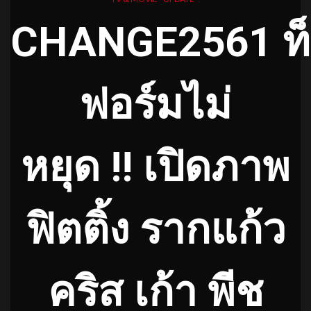
CHANGE2561
ท
ฟอร์ม
ไม่
หยุด
!!
เปิดภาพ
ฟิตติ้ง
รากแก้ว
คริส เก้า พีช