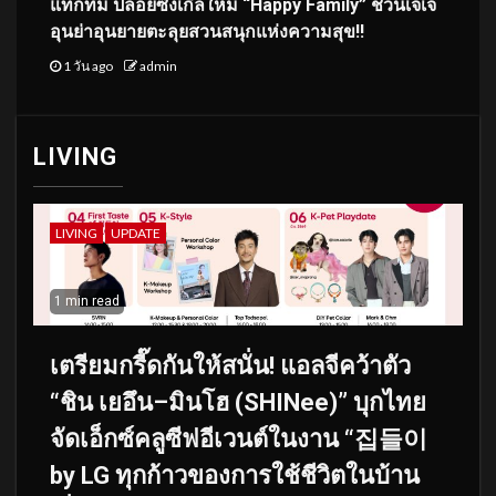
แท็กทีม ปล่อยซิงเกิลใหม่ “Happy Family” ชวนเจ่เจ้
อุนย่าอุนยายตะลุยสวนสนุกแห่งความสุข!!
1 วัน ago
admin
LIVING
LIVING
UPDATE
1 min read
เตรียมกรี๊ดกันให้สนั่น! แอลจีคว้าตัว
“ชิน เยอึน–มินโฮ (SHINee)” บุกไทย
จัดเอ็กซ์คลูซีฟอีเวนต์ในงาน “집들이
by LG ทุกก้าวของการใช้ชีวิตในบ้าน