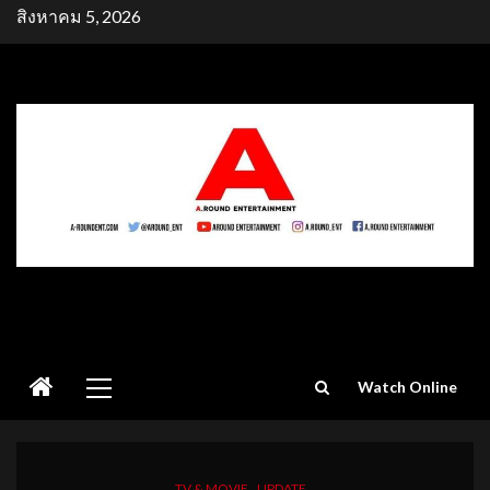
Skip
สิงหาคม 5, 2026
to
content
Primary
Watch Online
Menu
TV & MOVIE
UPDATE