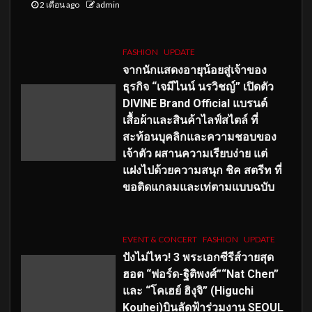
2 เดือน ago
admin
FASHION
UPDATE
จากนักแสดงอายุน้อยสู่เจ้าของ
ธุรกิจ “เจมีไนน์ นรวิชญ์” เปิดตัว
DIVINE Brand Official แบรนด์
เสื้อผ้าและสินค้าไลฟ์สไตล์ ที่
สะท้อนบุคลิกและความชอบของ
เจ้าตัว ผสานความเรียบง่าย แต่
แฝงไปด้วยความสนุก ชิค สตรีท ที่
ขอติดแกลมและเท่ตามแบบฉบับ
EVENT & CONCERT
FASHION
UPDATE
ปังไม่ไหว! 3 พระเอกซีรีส์วายสุด
ฮอต “ฟอร์ด-ฐิติพงศ์”“Nat Chen”
และ “โคเฮย์ ฮิงุจิ” (Higuchi
Kouhei)บินลัดฟ้าร่วมงาน SEOUL