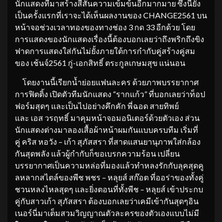
นักแสดงที่มาสร้างสีสันความเข้มข้นอีกมากมาย ซึ่งนี่ยัง
เป็นครั้งแรกที่เราจะได้เห็นผลงานของ CHANGE2561 บน
หน้าจอช่วงเวลาทองของทางช่อง 3 กด 33 อีกด้วย โดย
การแสดงของนักแสดงเรื่องนี้ต้องบอกเลยว่าถึงพริกถึงขิง
ฟาดการแสดงใส่กันไม่ยั้งภายใต้การกำกับคู่สร้างคู่สม
ของ เช้นจ์2561 กู่-เอกสิทธิ์ ตระกูลเกษมสุข แน่นอน
โดยงานนี้เรียกน้ำย่อยแฟนละคร ด้วยภาพบรรยากาศ
การฟิตติ้ง เปิดตัวทีมนักแสดง “รากแก้ว” ที่บอกเลยว่าท็อป
ฟอร์มสุดๆ และเป็นไปอย่างคึกคัก พี่ฉอด สายทิพย์
และ เอส วรฤทธิ์ มาคุมหน้าจอมอนิเตอร์ด้วยตัวเอง ส่วน
นักแสดงต่างมาลองเสื้อผ้าหน้าผมกันแบบครบทีม เริ่มที่
คู่ คริส หอวัง – เก้า สุภัสสรา ที่สาดแสนยานุภาพใส่กล้อง
กันสุดพลัง แล้วผู้กำกับก็ขอเบรกความร้อน เปลี่ยน
บรรยากาศเป็นความหล่อที่มองแล้วทำหลงรักกับลุคสุดคู
ลหลากสไตล์ของพีช พชร – หลุยส์ สก๊อต ที่ออร่าของทั้งคู่
ชวนหลงไหลสุดๆ และยิ่งตอนที่ทั้งพีช – หลุยส์ เข้าประกบ
คู่กับสาวเก้า สุภัสสรา ต้องบอกเลยว่าเคมีเข้ากันสุดๆอิน
เนอร์นี่มาเต็มสวมวิญญาณตัวละครของตัวเองแบบไม่มี