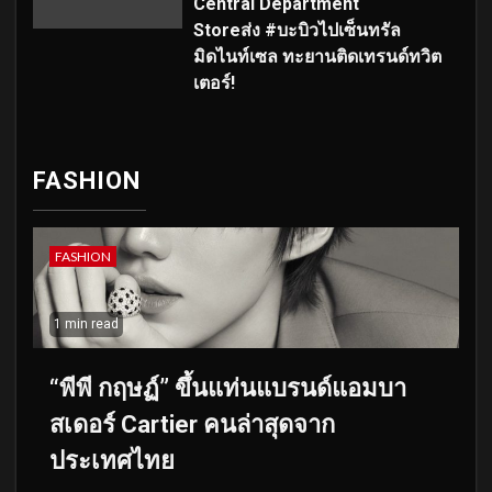
Central Department
Storeส่ง #บะบิวไปเซ็นทรัล
มิดไนท์เซล ทะยานติดเทรนด์ทวิต
เตอร์!
FASHION
FASHION
1 min read
“พีพี กฤษฏ์” ขึ้นแท่นแบรนด์แอมบา
สเดอร์ Cartier คนล่าสุดจาก
ประเทศไทย