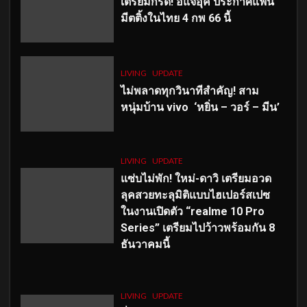
เตรียมกรี๊ด! อีแจอุค ประกาศแฟน
มีตติ้งในไทย 4 กพ 66 นี้
LIVING
UPDATE
ไม่พลาดทุกวินาทีสำคัญ
! สาม
หนุ่มบ้าน vivo ‘หยิ่น – วอร์ – มีน’
LIVING
UPDATE
แซ่บไม่พัก! ใหม่-ดาวิ เตรียมอวด
ลุคสวยทะลุมิติแบบไฮเปอร์สเปซ
ในงานเปิดตัว “realme 10 Pro
Series” เตรียมไปว้าวพร้อมกัน 8
ธันวาคมนี้
LIVING
UPDATE