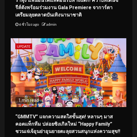
ร่าพุ่ง แฟนอินโดแห่ต้อนรับห้างแตก! คว้าบทเด่นซี
รีส์ดังพร้อมร่วมงาน Gala Premiere จาการ์ตา
เตรียมลุยตลาดบันเทิงนานาชาติ
6 ชั่วโมง ago
admin
UPDATE
1 min read
“GMMTV” แจกความสดใสขั้นสุด! หลานๆ มาส
คอตแท็กทีม ปล่อยซิงเกิลใหม่ “Happy Family”
ชวนเจ่เจ้อุนย่าอุนยายตะลุยสวนสนุกแห่งความสุข!!