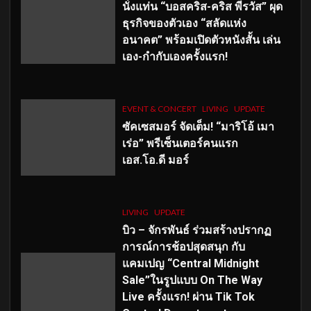
นั่งแท่น “บอสคริส-คริส พีรวัส” ผุด
ธุรกิจของตัวเอง “สลัดแห่ง
อนาคต” พร้อมเปิดตัวหนังสั้น เล่น
เอง-กำกับเองครั้งแรก!
EVENT & CONCERT
LIVING
UPDATE
ซัคเซสมอร์ จัดเต็ม
!
“มาริโอ้ เมา
เร่อ” พรีเซ็นเตอร์คนแรก
เอส
.โอ.ดี มอร์
LIVING
UPDATE
บิว – จักรพันธ์ ร่วมสร้างปรากฏ
การณ์การช้อปสุดสนุก กับ
แคมเปญ “Central Midnight
Sale”ในรูปแบบ On The Way
Live ครั้งแรก! ผ่าน Tik Tok