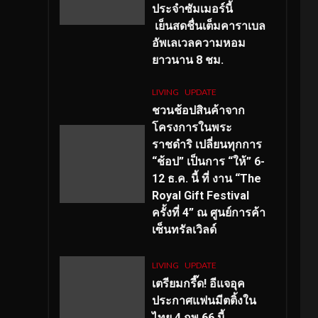
ประจำซัมเมอร์นี้
เย็นสดชื่นเต็มคาราเบล
อัพเลเวลความหอม
ยาวนาน
8
ชม.
LIVING
UPDATE
ชวนช้อปสินค้าจาก
โครงการในพระ
ราชดำริ เปลี่ยนทุกการ
“ช้อป” เป็นการ “ให้” 6-
12 ธ.ค. นี้ ที่ งาน “The
Royal Gift Festival
ครั้งที่ 4” ณ ศูนย์การค้า
เซ็นทรัลเวิลด์
LIVING
UPDATE
เตรียมกรี๊ด! อีแจอุค
ประกาศแฟนมีตติ้งใน
ไทย 4 กพ 66 นี้