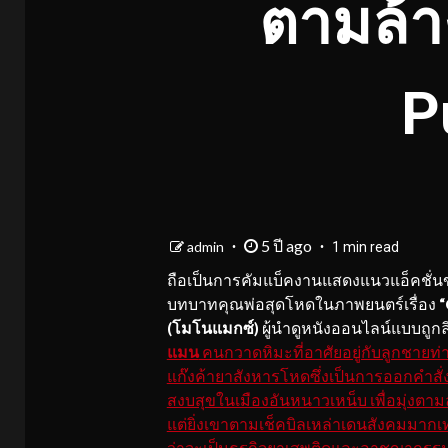
ตามล้า
P
5 ปี ago
admin
1 min read
ถือเป็นการคัมแบ็คงานแสดงแนวแอ็คชั่นข
บทบาทคุณพ่อสุดโหดในภาพยนตร์เรื่อง
“
(โมโนแมกซ์)
ผู้นำดูหนังออนไลน์แบบถูกลิ
แมน
คนกวาดหิมะที่อาศัยอยู่กับลูกชายท่
แก๊งค้ายาสังหารโหดซึ่งเป็นการออกคำสั
สงบสุขในเมืองอันหนาวเหน็บ เพื่อมุ่งต
แต่ยิ่งเขาตามเช็คบิลเหล่าเดนสังคมมากเท่า
ว่าจะเป็นธุรกิจยาเสพติดและอาชญากรรมที่