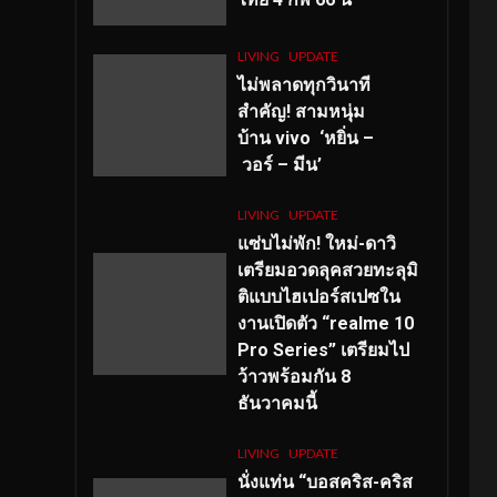
LIVING
UPDATE
ไม่พลาดทุกวินาที
สำคัญ
! สามหนุ่ม
บ้าน vivo ‘หยิ่น –
วอร์ – มีน’
LIVING
UPDATE
แซ่บไม่พัก! ใหม่-ดาวิ
เตรียมอวดลุคสวยทะลุมิ
ติแบบไฮเปอร์สเปซใน
งานเปิดตัว “realme 10
Pro Series” เตรียมไป
ว้าวพร้อมกัน 8
ธันวาคมนี้
LIVING
UPDATE
นั่งแท่น “บอสคริส-คริส