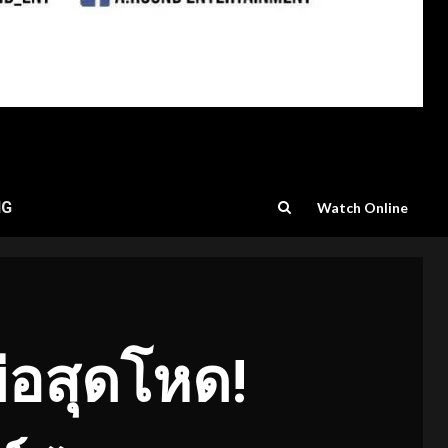
NG
Watch Online
่อสุดโหด
!