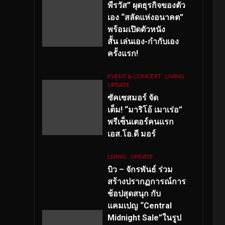
พีรวัส” ผุดธุรกิจของตัว
เอง “สลัดแห่งอนาคต”
พร้อมเปิดตัวหนัง
สั้น เล่นเอง-กำกับเอง
ครั้งแรก!
EVENT & CONCERT
LIVING
UPDATE
ซัคเซสมอร์ จัด
เต็ม
!
“มาริโอ้ เมาเร่อ”
พรีเซ็นเตอร์คนแรก
เอส
.โอ.ดี มอร์
LIVING
UPDATE
บิว – จักรพันธ์ ร่วม
สร้างปรากฏการณ์การ
ช้อปสุดสนุก กับ
แคมเปญ “Central
Midnight Sale”ในรูป