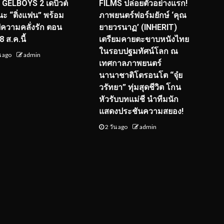
! GELBOYS 2 เดบิวต์
FILMS ปล่อยตัวอย่างแรก!
ะ “ติ่งแฟน” พร้อม
ภาพยนตร์ฟอร์มยักษ์ ‘คุณ
์ฟความคลั่งรัก ตอน
ยายวรนาฏ’ (INHERIT)
 ส.ค.นี้
เตรียมคายตะขาบหนังไทย
ในรอบปฐมทัศน์โลก ณ
น ago
admin
เทศกาลภาพยนตร์
นานาชาติโตรอนโต “จุ๋ย
วรัทยา” ทุ่มสุดชีวิต โกน
หัวรับบทแม่ชี นำทีมนัก
แสดงประชันความสยอง!
2 วัน ago
admin