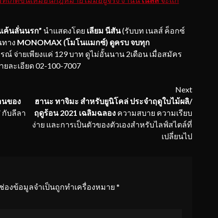
แค้นลั่นนรก
”
นำแสดงโดย
เลียม นีสัน
(รับบท เนลส์ ค็อกซ์
านทาง
MONOMAX (โมโนแมกซ์)
ดูครบ จบทุก
์ จ่ายเพียงแค่ 129 บาท ดูไม่อั้นนาน 2เดือน เมื่อสมัคร
ละเอียด 02-100-7007
Next
ือนของ
ฮานะ ทาจิมะ สำหรับยูนิโคล่ ประจำฤดูใบไม้ผลิ
/
” กับลีลา
ฤดูร้อน 2021 เฉลิมฉลอง
ความสบาย ความเรียบ
ง่าย และการเป็นตัวของตัวเองสำหรับไลฟ์สไตล์ที่
เปลี่ยนไป
ช่องข้อมูลจำเป็นถูกทำเครื่องหมาย
*