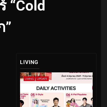
์ “Cold
ก”
LIVING
LIVING
UPDATE