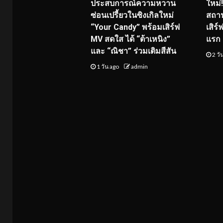
ประสบการณ์ความหวาน
ใหม่
ซ่อนเปรี้ยวในซิงเกิลใหม่
สถาน
“Your Candy” พร้อมเสิร์ฟ
เสิร
MV สดใส ได้ “ต้าเหนิง”
แรก 8
และ “ณิชา” ร่วมเติมสีสัน
2 วั
1 วัน ago
admin