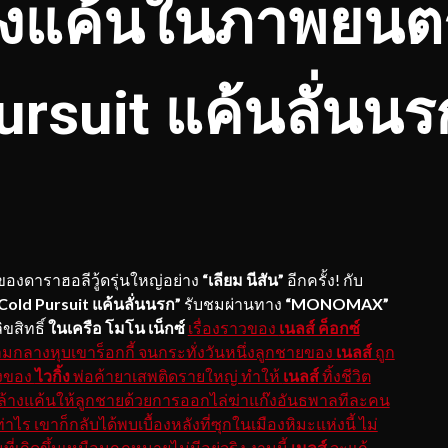
งแค้นในภาพยนตร
ursuit แค้นลั่นนร
องดาราฮอลีวู้ดรุ่นใหญ่อย่าง
“เลียม นีสัน”
อีกครั้ง! กับ
Cold Pursuit แค้นลั่นนรก
”
รับชมผ่านทาง
“
MONOMAX”
ขสิทธิ์
ในเครือ โมโน เน็กซ์
เรื่องราวของ
เนลส์ ค็อกซ์
ามกลางหุบเขาร็อกกี้ จนกระทั่งวันหนึ่งลูกชายของ
เนลส์
ถูก
่งของ
ไวกิ้ง
พ่อค้ายาเสพติดรายใหญ่ ทำให้
เนลส์
ทิ้งชีวิต
ามล้างแค้นให้ลูกชายด้วยการออกไล่ฆ่าแก๊งอันธพาลทีละคน
ไร เขาก็กลับได้พบเบื้องหลังที่ซุกในเมืองหิมะแห่งนี้ ไม่
เกิดขึ้นเหมือนกฎหมายไม่มีอยู่จริง งานนี้
เนลส์
จะแก้