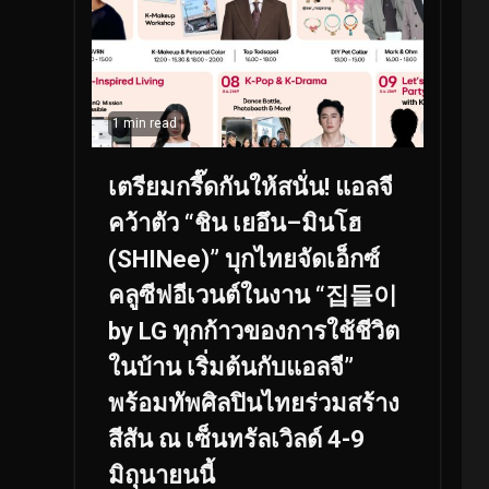
1 min read
เตรียมกรี๊ดกันให้สนั่น! แอลจี
คว้าตัว “ชิน เยอึน–มินโฮ
(SHINee)” บุกไทยจัดเอ็กซ์
คลูซีฟอีเวนต์ในงาน “집들이
by LG ทุกก้าวของการใช้ชีวิต
ในบ้าน เริ่มต้นกับแอลจี”
พร้อมทัพศิลปินไทยร่วมสร้าง
สีสัน ณ เซ็นทรัลเวิลด์ 4-9
มิถุนายนนี้