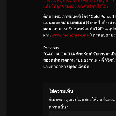
แค้นให้ลูกชายของเขาสำเร็จหรือไม่?
ติดตามชมภาพยนตร์เรื่อง
“
Cold Pursuit 
แมน)และ
ทอม เบทแมน
(รับบท ไวกิ้ง)
ผ่
ตอน!
สามารถรับชมพร้อมกันได้ถึง 4 อุปกรณ
ผ่าน
www.monomax.me
โทรสอบถามราย
Continue
Previous
“
GACHA GACHA ท้าอร่อย” รับการมาเย
Reading
สองหนุ่มมาดกวน
“ปอ อรรณพ – ตี๋ วิวิศน์
แข่งทำอาหารดุเด็ดเผ็ดมัน!
ใส่ความเห็น
อีเมลของคุณจะไม่แสดงให้คนอื่นเห็น
ความเห็น
*